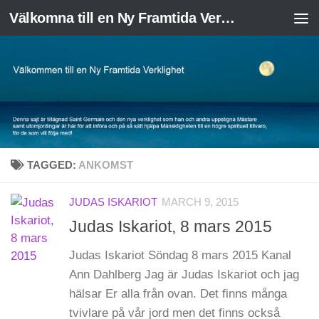
Välkomna till en Ny Framtida Verklighet
Skip to content
TAGGED:
ANKOMST
JUDAS ISKARIOT
MARCH 9, 2015
Judas Iskariot, 8 mars 2015
Judas Iskariot Söndag 8 mars 2015 Kanal
Ann Dahlberg Jag är Judas Iskariot och jag
hälsar Er alla från ovan. Det finns många
tvivlare på vår jord men det finns också