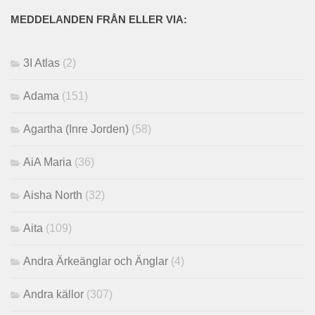
MEDDELANDEN FRÅN ELLER VIA:
3I Atlas
(2)
Adama
(151)
Agartha (Inre Jorden)
(58)
AiA Maria
(36)
Aisha North
(32)
Aita
(109)
Andra Ärkeänglar och Änglar
(4)
Andra källor
(307)