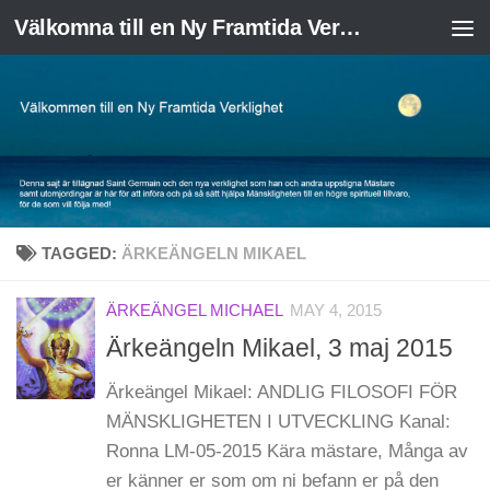
Välkomna till en Ny Framtida Verklighet
Skip to content
TAGGED:
ÄRKEÄNGELN MIKAEL
ÄRKEÄNGEL MICHAEL
MAY 4, 2015
Ärkeängeln Mikael, 3 maj 2015
Ärkeängel Mikael: ANDLIG FILOSOFI FÖR
MÄNSKLIGHETEN I UTVECKLING Kanal:
Ronna LM-05-2015 Kära mästare, Många av
er känner er som om ni befann er på den