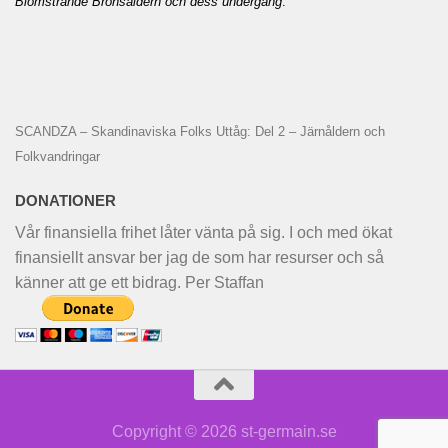
Blomstrande Bronsåldern och dess undergång
.
SCANDZA – Skandinaviska Folks Uttåg: Del 2 – Järnåldern och
Folkvandringar
DONATIONER
Vår finansiella frihet låter vänta på sig. I och med ökat
finansiellt ansvar ber jag de som har resurser och så
känner att ge ett bidrag. Per Staffan
Copyright © 2026 st-germain.se