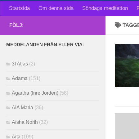
Startsida
Om denna sida
Söndags meditation
F
TAGG
FÖLJ:
MEDDELANDEN FRÅN ELLER VIA:
3I Atlas
(2)
Adama
(151)
Agartha (Inre Jorden)
(58)
AiA Maria
(36)
Aisha North
(32)
Aita
(109)