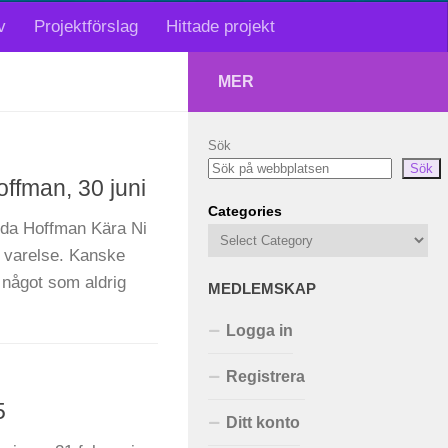
v
Projektförslag
Hittade projekt
MER
Sök
Sök
ffman, 30 juni
Categories
nda Hoffman Kära Ni
r varelse. Kanske
r något som aldrig
MEDLEMSKAP
Logga in
Registrera
5
Ditt konto