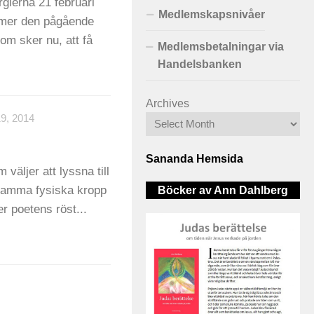
gierna 21 februari
Medlemskapsnivåer
mer den pågående
m sker nu, att få
Medlemsbetalningar via
Handelsbanken
Archives
, 2014
Sananda Hemsida
 väljer att lyssna till
ensamma fysiska kropp
Böcker av Ann Dahlberg
er poetens röst...