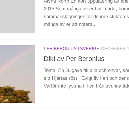
Aisha North En kort uppdatering av ener
2015 Som många av er har märkt, kom
sammanslagningen av de inre skikten so
många av er att notera...
PER BERONIUS I SVERIGE
DECEMBER 19
Dikt av Per Beronius
Tema: En Julgåva till alla och envar, som
sitt Hjärtas röst Evigt liv i en och d
Varför inte lyssna till en från svunna tid