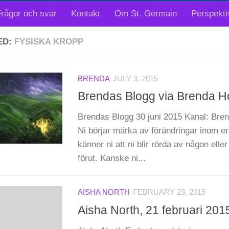
rågor och svar
Kontakt
Om St. Germain
Perspekti
ED:
FYSISKA KROPP
BRENDA
JULY 3, 2015
Brendas Blogg via Brenda Ho
Brendas Blogg 30 juni 2015 Kanal: Bre
Ni börjar märka av förändringar inom e
känner ni att ni blir rörda av någon elle
förut. Kanske ni...
AISHA NORTH
FEBRUARY 23, 2015
Aisha North, 21 februari 201