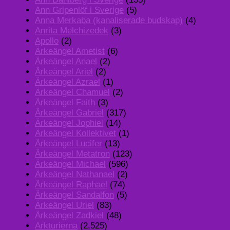
Ann Gripenlöf i Sverige
(5)
Anna Merkaba (kanaliserade budskap)
(4)
Anrita Melchizedek
(3)
Apollo
(2)
Ärkeängel Ametist
(6)
Ärkeängel Anael
(2)
Ärkeängel Ariel
(2)
Ärkeängel Azrael
(1)
Ärkeängel Chamuel
(2)
Ärkeängel Faith
(3)
Ärkeängel Gabriel
(317)
Ärkeängel Jophiel
(14)
Ärkeängel Kollektivet
(1)
Ärkeängel Lucifer
(13)
Ärkeängel Metatron
(123)
Ärkeängel Michael
(596)
Ärkeängel Nathanael
(2)
Ärkeängel Raphael
(74)
Ärkeängel Sandalfon
(5)
Ärkeängel Uriel
(83)
Ärkeängel Zadkiel
(48)
Arkturierna
(2,525)