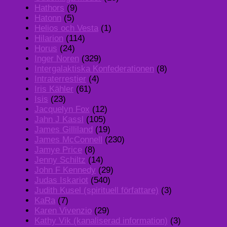
Hathors
(9)
Hatonn
(5)
Helios och Vesta
(1)
Hilarion
(114)
Horus
(24)
Inger Noren
(329)
Intergalaktiska Konfederationen
(8)
Intraterrestier
(4)
Iris Kähler
(61)
Isis
(23)
Jacquelyn Fox
(12)
Jahn J Kassl
(105)
James Gilliland
(19)
James McConnell
(230)
Jamye Price
(8)
Jenny Schiltz
(14)
John F Kennedy
(29)
Judas Iskariot
(540)
Judith Kusel (spirituell författare)
(3)
KaRa
(7)
Karen Vivenzio
(29)
Kathy Vik (kanaliserad information)
(3)