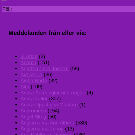
Följ:
Meddelanden från eller via:
3I Atlas
(2)
Adama
(151)
Agartha (Inre Jorden)
(58)
AiA Maria
(36)
Aisha North
(32)
Aita
(109)
Andra Ärkeänglar och Änglar
(4)
Andra källor
(307)
Andra Uppstigna Mästare
(1)
Andromeda
(154)
Angel Skog
(50)
Änglarna via Ann Albers
(580)
Änglarna via Jenny
(13)
Ann Dahlberg i Sverige
(135)