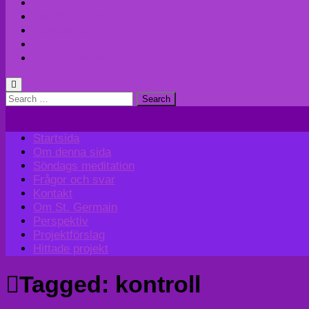
Kontakt
Om St. Germain
Perspektiv
Projektförslag
Hittade projekt
Search
for:
Startsida
Om denna sida
Söndags meditation
Frågor och svar
Kontakt
Om St. Germain
Perspektiv
Projektförslag
Hittade projekt
Tagged:
kontroll