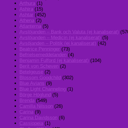
Arthura
(1)
Ashira
(15)
Ashtar
(452)
Athena
(2)
Atlanterna
(5)
Avslöjanden – Bank och Valuta (ej kanaliserat)
(57
Avslöjanden – Medicin (ej kanaliserat)
(5)
Avsöjanden – Politik (ej kanaliserat)
(42)
Beatrice Penninger
(73)
Befrielsemeddelanden
(4)
Benjamin Fulford (ej kanaliserat)
(104)
Berit von Scheven
(2)
Betelgeuse
(2)
Blossom Goodchild
(302)
Blue Avians
(9)
Blue Light Channeling
(1)
Börge Höglund
(5)
Brenda
(549)
Camilla Nilsson
(26)
Carina
(9)
Carina Davidsson
(6)
Cassiopeia
(1)