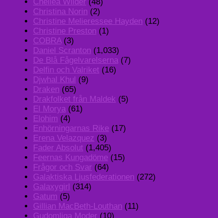
Chellea Wilder
(48)
Christina Norin
(2)
Christine Melieressee Hayden
(12)
Christine Preston
(1)
COBRA
(3)
Daniel Scranton
(1,033)
De Blå Fågelvarelserna
(7)
Delfin och Valriket
(16)
Djwhal Khul
(9)
Draken
(65)
Drakfolket från Maldek
(5)
El Morya
(61)
Elohim
(4)
Enhörningarnas Rike
(17)
Erena Velazquez
(3)
Fader Absolut
(1,405)
Feernas Kungadöme
(15)
Frågor och Svar
(64)
Galaktiska Ljusfederationen
(272)
Galaxygirl
(314)
Gatum
(5)
Gillian MacBeth-Louthan
(11)
Gudomliga Moder
(10)