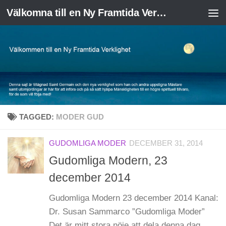
Välkomna till en Ny Framtida Verklighet
Skip to content
TAGGED:
MODER GUD
GUDOMLIGA MODER
DECEMBER 31, 2014
Gudomliga Modern, 23
december 2014
Gudomliga Modern 23 december 2014 Kanal:
Dr. Susan Sammarco ”Gudomliga Moder”
Det är mitt stora nöje att dela denna dag