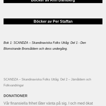
Böcker av Ann Dahlberg
Böcker av Per Staffan
Bok 1: SCANDZA – Skandinaviska Folks Uttåg: Del 1 - Den
Blomstrande Bronsåldern och dess undergång
.
SCANDZA – Skandinaviska Folks Uttåg: Del 2 – Järnåldern och
Folkvandringar
DONATIONER
Vår finansiella frihet låter vänta på sig. I och med ökat