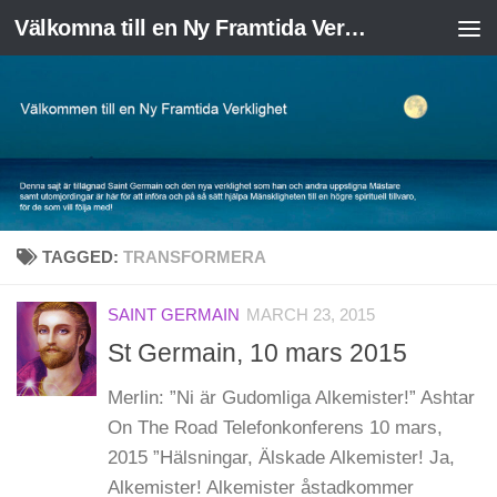
Välkomna till en Ny Framtida Verklighet
Skip to content
TAGGED:
TRANSFORMERA
SAINT GERMAIN
MARCH 23, 2015
St Germain, 10 mars 2015
Merlin: ”Ni är Gudomliga Alkemister!” Ashtar
On The Road Telefonkonferens 10 mars,
2015 ”Hälsningar, Älskade Alkemister! Ja,
Alkemister! Alkemister åstadkommer