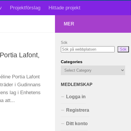
v
Projektförslag
Hittade projekt
MER
Sök
Sök
ortia Lafont,
Categories
line Portia Lafont
nträder i Gudinnans
MEDLEMSKAP
ens lag i Enhetens
Logga in
a att...
Registrera
Ditt konto