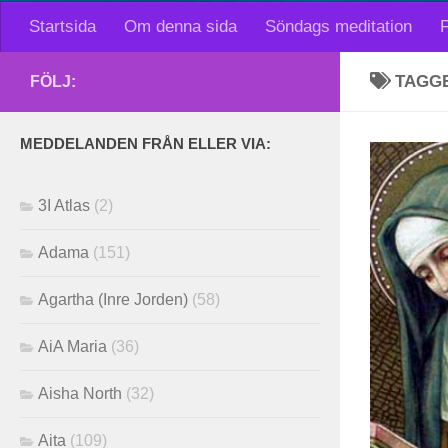
Startsida
Om denna sida
Söndags meditation
F
TAGG
FÖLJ:
MEDDELANDEN FRÅN ELLER VIA:
3I Atlas
(2)
Adama
(151)
Agartha (Inre Jorden)
(58)
AiA Maria
(36)
Aisha North
(32)
Aita
(109)