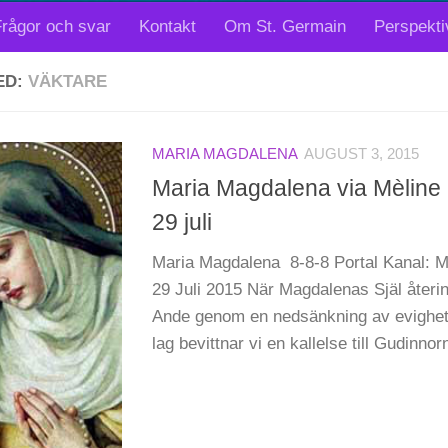
rågor och svar
Kontakt
Om St. Germain
Perspekti
ED:
VÄKTARE
MARIA MAGDALENA
AUGUST 3, 2015
Maria Magdalena via Mèline P
29 juli
Maria Magdalena 8-8-8 Portal Kanal: Mé
29 Juli 2015 När Magdalenas Själ återi
Ande genom en nedsänkning av evighet
lag bevittnar vi en kallelse till Gudinnorn