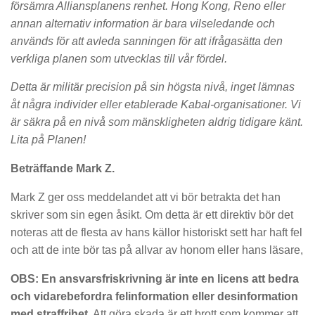
försämra Alliansplanens renhet. Hong Kong, Reno eller
annan alternativ information är bara vilseledande och
används för att avleda sanningen för att ifrågasätta den
verkliga planen som utvecklas till vår fördel.
Detta är militär precision på sin högsta nivå, inget lämnas
åt några individer eller etablerade Kabal-organisationer. Vi
är säkra på en nivå som mänskligheten aldrig tidigare känt.
Lita på Planen!
Beträffande Mark Z.
Mark Z ger oss meddelandet att vi bör betrakta det han
skriver som sin egen åsikt. Om detta är ett direktiv bör det
noteras att de flesta av hans källor historiskt sett har haft fel
och att de inte bör tas på allvar av honom eller hans läsare,
OBS: En ansvarsfriskrivning är inte en licens att bedra
och vidarebefordra felinformation eller desinformation
med straffrihet.
Att göra skada är ett brott som kommer att