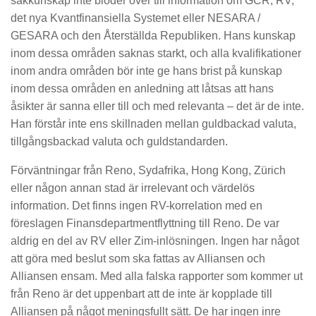
sakkunskap inte blöder över till information om GCR, RV,
det nya Kvantfinansiella Systemet eller NESARA /
GESARA och den Återställda Republiken. Hans kunskap
inom dessa områden saknas starkt, och alla kvalifikationer
inom andra områden bör inte ge hans brist på kunskap
inom dessa områden en anledning att låtsas att hans
åsikter är sanna eller till och med relevanta – det är de inte.
Han förstår inte ens skillnaden mellan guldbackad valuta,
tillgångsbackad valuta och guldstandarden.
Förväntningar från Reno, Sydafrika, Hong Kong, Zürich
eller någon annan stad är irrelevant och värdelös
information. Det finns ingen RV-korrelation med en
föreslagen Finansdepartmentflyttning till Reno. De var
aldrig en del av RV eller Zim-inlösningen. Ingen har något
att göra med beslut som ska fattas av Alliansen och
Alliansen ensam. Med alla falska rapporter som kommer ut
från Reno är det uppenbart att de inte är kopplade till
Alliansen på något meningsfullt sätt. De har ingen inre