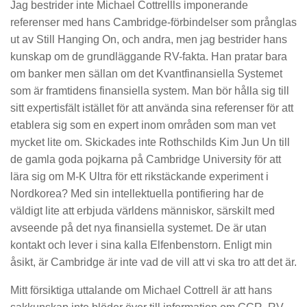
Jag bestrider inte Michael Cottrellls imponerande
referenser med hans Cambridge-förbindelser som prånglas
ut av Still Hanging On, och andra, men jag bestrider hans
kunskap om de grundläggande RV-fakta. Han pratar bara
om banker men sällan om det Kvantfinansiella Systemet
som är framtidens finansiella system. Man bör hålla sig till
sitt expertisfält istället för att använda sina referenser för att
etablera sig som en expert inom områden som man vet
mycket lite om. Skickades inte Rothschilds Kim Jun Un till
de gamla goda pojkarna på Cambridge University för att
lära sig om M-K Ultra för ett rikstäckande experiment i
Nordkorea? Med sin intellektuella pontifiering har de
väldigt lite att erbjuda världens människor, särskilt med
avseende på det nya finansiella systemet. De är utan
kontakt och lever i sina kalla Elfenbenstorn. Enligt min
åsikt, är Cambridge är inte vad de vill att vi ska tro att det är.
Mitt försiktiga uttalande om Michael Cottrell är att hans