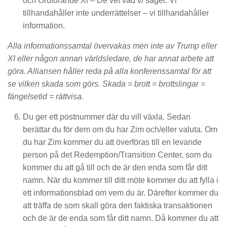
och Ordförande Xi – De vet vad vi säger. Vi
tillhandahåller inte underrättelser – vi tillhandahåller
information.
Alla informationssamtal övervakas men inte av Trump eller
XI eller någon annan världsledare, de har annat arbete att
göra. Alliansen håller reda på alla konferenssamtal för att
se vilken skada som görs. Skada = brott = brottslingar =
fängelsetid = rättvisa.
Du ger ett postnummer där du vill växla. Sedan
berättar du för dem om du har Zim och/eller valuta. Om
du har Zim kommer du att överföras till en levande
person på det Redemption/Transition Center, som du
kommer du att gå till och de är den enda som får ditt
namn. När du kommer till ditt möte kommer du att fylla i
ett informationsblad om vem du är. Därefter kommer du
att träffa de som skall göra den faktiska transaktionen
och de är de enda som får ditt namn. Då kommer du att