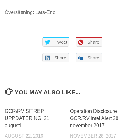
Översättning: Lars-Eric
Tweet
Share
Share
Share
YOU MAY ALSO LIKE...
GCR/RV SITREP
Operation Disclosure
UPPDATERING, 21
GCR/RV Intel Alert 28
augusti
november 2017
AUGUST 22, 2016
NOVEMBER 28, 2017