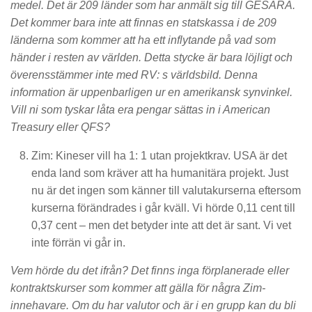
medel. Det är 209 länder som har anmält sig till GESARA.
Det kommer bara inte att finnas en statskassa i de 209
länderna som kommer att ha ett inflytande på vad som
händer i resten av världen. Detta stycke är bara löjligt och
överensstämmer inte med RV: s världsbild. Denna
information är uppenbarligen ur en amerikansk synvinkel.
Vill ni som tyskar låta era pengar sättas in i American
Treasury eller QFS?
Zim: Kineser vill ha 1: 1 utan projektkrav. USA är det
enda land som kräver att ha humanitära projekt. Just
nu är det ingen som känner till valutakurserna eftersom
kurserna förändrades i går kväll. Vi hörde 0,11 cent till
0,37 cent – men det betyder inte att det är sant. Vi vet
inte förrän vi går in.
Vem hörde du det ifrån? Det finns inga förplanerade eller
kontraktskurser som kommer att gälla för några Zim-
innehavare. Om du har valutor och är i en grupp kan du bli