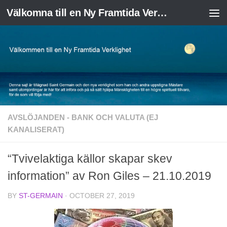
Välkomna till en Ny Framtida Verklighet
Skip to content
AVSLÖJANDEN - BANK OCH VALUTA (EJ
KANALISERAT)
“Tvivelaktiga källor skapar skev
information” av Ron Giles – 21.10.2019
BY
ST-GERMAIN
·
OCTOBER 27, 2019