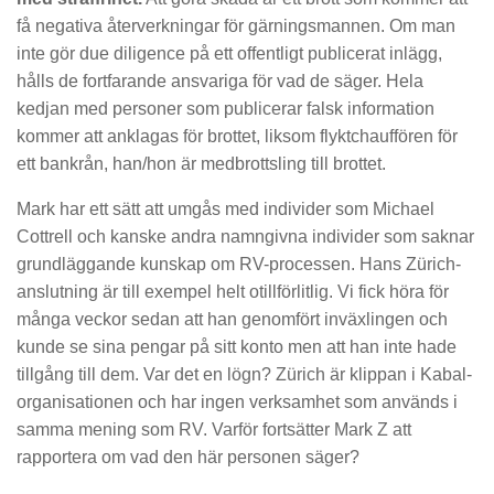
få negativa återverkningar för gärningsmannen. Om man
inte gör due diligence på ett offentligt publicerat inlägg,
hålls de fortfarande ansvariga för vad de säger. Hela
kedjan med personer som publicerar falsk information
kommer att anklagas för brottet, liksom flyktchauffören för
ett bankrån, han/hon är medbrottsling till brottet.
Mark har ett sätt att umgås med individer som Michael
Cottrell och kanske andra namngivna individer som saknar
grundläggande kunskap om RV-processen. Hans Zürich-
anslutning är till exempel helt otillförlitlig. Vi fick höra för
många veckor sedan att han genomfört inväxlingen och
kunde se sina pengar på sitt konto men att han inte hade
tillgång till dem. Var det en lögn? Zürich är klippan i Kabal-
organisationen och har ingen verksamhet som används i
samma mening som RV. Varför fortsätter Mark Z att
rapportera om vad den här personen säger?