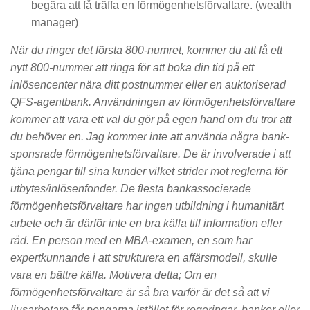
begära att få träffa en förmögenhetsförvaltare. (wealth
manager)
När du ringer det första 800-numret, kommer du att få ett
nytt 800-nummer att ringa för att boka din tid på ett
inlösencenter nära ditt postnummer eller en auktoriserad
QFS-agentbank. Användningen av förmögenhetsförvaltare
kommer att vara ett val du gör på egen hand om du tror att
du behöver en. Jag kommer inte att använda några bank-
sponsrade förmögenhetsförvaltare. De är involverade i att
tjäna pengar till sina kunder vilket strider mot reglerna för
utbytes/inlösenfonder. De flesta bankassocierade
förmögenhetsförvaltare har ingen utbildning i humanitärt
arbete och är därför inte en bra källa till information eller
råd. En person med en MBA-examen, en som har
expertkunnande i att strukturera en affärsmodell, skulle
vara en bättre källa. Motivera detta; Om en
förmögenhetsförvaltare är så bra varför är det så att vi
ljusarbetare får pengarna istället för regeringar, banker eller