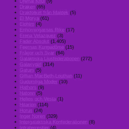
Djwhal Khul
(9)
Draken
(65)
Drakfolket från Maldek
(5)
El Morya
(61)
Elohim
(4)
Enhörningarnas Rike
(17)
Erena Velazquez
(3)
Fader Absolut
(1,405)
Feernas Kungadöme
(15)
Frågor och Svar
(64)
Galaktiska Ljusfederationen
(272)
Galaxygirl
(314)
Gatum
(5)
Gillian MacBeth-Louthan
(11)
Gudomliga Moder
(10)
Hathors
(9)
Hatonn
(5)
Helios och Vesta
(1)
Hilarion
(114)
Horus
(24)
Inger Noren
(329)
Intergalaktiska Konfederationen
(8)
Intraterrestier
(4)