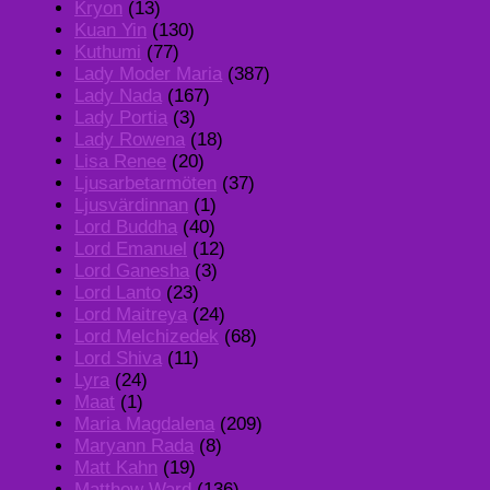
Kryon
(13)
Kuan Yin
(130)
Kuthumi
(77)
Lady Moder Maria
(387)
Lady Nada
(167)
Lady Portia
(3)
Lady Rowena
(18)
Lisa Renee
(20)
Ljusarbetarmöten
(37)
Ljusvärdinnan
(1)
Lord Buddha
(40)
Lord Emanuel
(12)
Lord Ganesha
(3)
Lord Lanto
(23)
Lord Maitreya
(24)
Lord Melchizedek
(68)
Lord Shiva
(11)
Lyra
(24)
Maat
(1)
Maria Magdalena
(209)
Maryann Rada
(8)
Matt Kahn
(19)
Matthew Ward
(136)