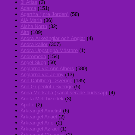
3I Atlas
(2)
Adama
(151)
Agartha (Inre Jorden)
(58)
AiA Maria
(36)
Aisha North
(32)
Aita
(109)
Andra Ärkeänglar och Änglar
(4)
Andra källor
(307)
Andra Uppstigna Mästare
(1)
Andromeda
(154)
Angel Skog
(50)
Änglarna via Ann Albers
(580)
Änglarna via Jenny
(13)
Ann Dahlberg i Sverige
(135)
Ann Gripenlöf i Sverige
(5)
Anna Merkaba (kanaliserade budskap)
(4)
Anrita Melchizedek
(3)
Apollo
(2)
Ärkeängel Ametist
(6)
Ärkeängel Anael
(2)
Ärkeängel Ariel
(2)
Ärkeängel Azrael
(1)
Ärkeängel Chamuel
(2)