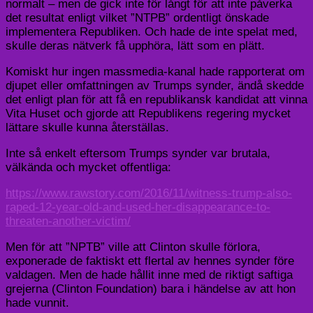
normalt – men de gick inte för långt för att inte påverka
det resultat enligt vilket ”NTPB” ordentligt önskade
implementera Republiken. Och hade de inte spelat med,
skulle deras nätverk få upphöra, lätt som en plätt.
Komiskt hur ingen massmedia-kanal hade rapporterat om
djupet eller omfattningen av Trumps synder, ändå skedde
det enligt plan för att få en republikansk kandidat att vinna
Vita Huset och gjorde att Republikens regering mycket
lättare skulle kunna återställas.
Inte så enkelt eftersom Trumps synder var brutala,
välkända och mycket offentliga:
https://www.rawstory.com/2016/11/witness-trump-also-
raped-12-year-old-and-used-her-disappearance-to-
threaten-another-victim/
Men för att ”NPTB” ville att Clinton skulle förlora,
exponerade de faktiskt ett flertal av hennes synder före
valdagen. Men de hade hållit inne med de riktigt saftiga
grejerna (Clinton Foundation) bara i händelse av att hon
hade vunnit.