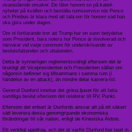
ovanstående orsaker. De låter honom se på kabel-
nyheter på kvällen och beställa rumsservice när Pence
och Priebus är klara med att tala om för honom vad han
ska göra under dagen.
Om ni fortfarande tror att Trump har en sann betydelse
som President, bara notera hur Pence är involverad och
närvarar vid varje ceremoni för underskrivande av
beslutsfattanden och uttalanden.
Detta är synnerligen reglementsvidrigt eftersom det är
brukligt att Vicepresidenten och Presidenten sällan om
någonsin befinner sig tillsammans i samma rum (i
händelse av en attack), än mindre delar kamera-tid.
General Dunford innehar det gröna ljuset för att fatta
samtliga beslut eftersom det relaterar till RV. Punkt.
Eftersom det enbart är Dunfords ansvar att på ett säkert
sätt leverera dessa genomgripande ekonomiska
förändringar till vår nation, enligt de Kinesiska Äldste.
Ett verkligt uppdrag, och det är varför Dunford har tagit in