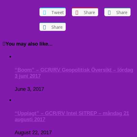
Tweet
Share
Share
Share
You may also like...
“Boom” – GCR/RV Geopolitisk Översikt – lördag
3 juni 2017
June 3, 2017
“Upplagt” – GCR/RV Intel SITREP – måndag 21
augusti 2017
August 22, 2017