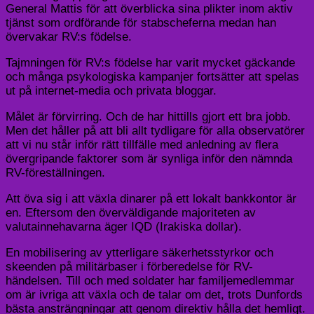
General Mattis för att överblicka sina plikter inom aktiv
tjänst som ordförande för stabscheferna medan han
övervakar RV:s födelse.
Tajmningen för RV:s födelse har varit mycket gäckande
och många psykologiska kampanjer fortsätter att spelas
ut på internet-media och privata bloggar.
Målet är förvirring. Och de har hittills gjort ett bra jobb.
Men det håller på att bli allt tydligare för alla observatörer
att vi nu står inför rätt tillfälle med anledning av flera
övergripande faktorer som är synliga inför den nämnda
RV-föreställningen.
Att öva sig i att växla dinarer på ett lokalt bankkontor är
en. Eftersom den överväldigande majoriteten av
valutainnehavarna äger IQD (Irakiska dollar).
En mobilisering av ytterligare säkerhetsstyrkor och
skeenden på militärbaser i förberedelse för RV-
händelsen. Till och med soldater har familjemedlemmar
om är ivriga att växla och de talar om det, trots Dunfords
bästa ansträngningar att genom direktiv hålla det hemligt.