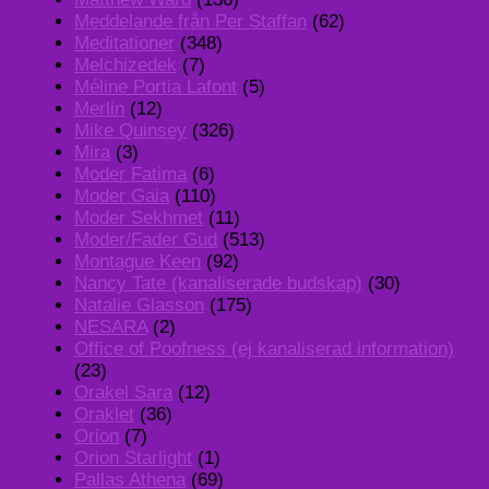
Meddelande från Per Staffan
(62)
Meditationer
(348)
Melchizedek
(7)
Méline Portia Lafont
(5)
Merlin
(12)
Mike Quinsey
(326)
Mira
(3)
Moder Fatima
(6)
Moder Gaia
(110)
Moder Sekhmet
(11)
Moder/Fader Gud
(513)
Montague Keen
(92)
Nancy Tate (kanaliserade budskap)
(30)
Natalie Glasson
(175)
NESARA
(2)
Office of Poofness (ej kanaliserad information)
(23)
Orakel Sara
(12)
Oraklet
(36)
Orion
(7)
Orion Starlight
(1)
Pallas Athena
(69)