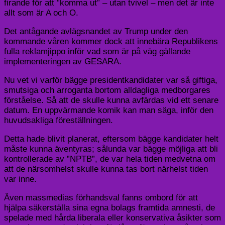
firande för att ”komma ut” – utan tvivel – men det är inte
allt som är A och O.
Det antågande avlägsnandet av Trump under den
kommande våren kommer dock att innebära Republikens
fulla reklamjippo inför vad som är på väg gällande
implementeringen av GESARA.
Nu vet vi varför bägge presidentkandidater var så giftiga,
smutsiga och arroganta bortom alldagliga medborgares
förståelse. Så att de skulle kunna avfärdas vid ett senare
datum. En uppvärmande komik kan man säga, inför den
huvudsakliga föreställningen.
Detta hade blivit planerat, eftersom bägge kandidater helt
måste kunna äventyras; sålunda var bägge möjliga att bli
kontrollerade av ”NPTB”, de var hela tiden medvetna om
att de närsomhelst skulle kunna tas bort närhelst tiden
var inne.
Även massmedias förhandsval fanns ombord för att
hjälpa säkerställa sina egna bolags framtida amnesti, de
spelade med hårda liberala eller konservativa åsikter som