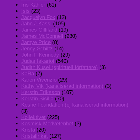
Iris Kähler
(61)
Isis
(23)
Jacquelyn Fox
(12)
Jahn J Kassl
(105)
James Gilliland
(19)
James McConnell
(230)
Jamye Price
(8)
Jenny Schiltz
(14)
John F Kennedy
(29)
Judas Iskariot
(540)
Judith Kusel (spirituell författare)
(3)
KaRa
(7)
Karen Vivenzio
(29)
Kathy Vik (kanaliserad information)
(3)
Kerstin Eriksson
(107)
Kerstin Sisilla
(70)
Keshe Foundation (ej kanaliserad information)
(3)
Kollektivet
(225)
Kosmisk Medvetenhet
(3)
Krista
(20)
Kristallriket
(127)