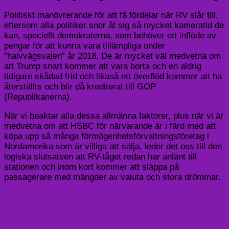
Politiskt manövrerande för att få fördelar när RV slår till,
eftersom alla politiker snor åt sig så mycket kameratid de
kan, speciellt demokraterna, som behöver ett inflöde av
pengar för att kunna vara tillämpliga under
”halvvägsvalen” år 2018. De är mycket väl medvetna om
att Trump snart kommer att vara borta och en aldrig
tidigare skådad frid och likaså ett överflöd kommer att ha
återställts och blir då krediterat till GOP
(Republikanerna).
När vi beaktar alla dessa allmänna faktorer, plus när vi är
medvetna om att HSBC för närvarande är i färd med att
köpa upp så många förmögenhetsförvaltningsföretag i
Nordamerika som är villiga att sälja, leder det oss till den
logiska slutsatsen att RV-tåget redan har anlänt till
stationen och inom kort kommer att släppa på
passagerare med mängder av valuta och stora drömmar.