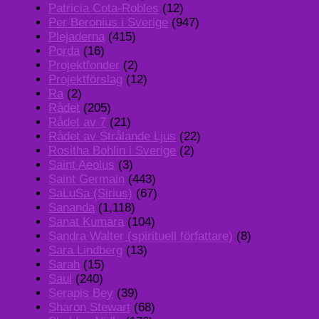
Patricia Cota-Robles
(12)
Per Beronius i Sverige
(947)
Plejaderna
(415)
Porda
(16)
Projektfonder
(2)
Projektförslag
(12)
Ra
(2)
Rådet
(205)
Rådet av 7
(21)
Rådet av Strålande Ljus
(22)
Rositha Bohlin i Sverige
(2)
Saint Aeolus
(3)
Saint Germain
(443)
SaLuSa (Sirius)
(67)
Sananda
(1,118)
Sanat Kumara
(104)
Sandra Walter (spirituell författare)
(8)
Sara Lindberg
(13)
Sarah
(15)
Saul
(240)
Serapis Bey
(39)
Sharon Stewart
(68)