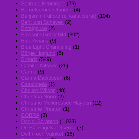
Beatrice Penninger
(73)
Befrielsemeddelanden
(4)
Benjamin Fulford (ej kanaliserat)
(104)
Berit von Scheven
(2)
Betelgeuse
(2)
Blossom Goodchild
(302)
Blue Avians
(9)
Blue Light Channeling
(1)
Börge Höglund
(5)
Brenda
(549)
Camilla Nilsson
(26)
Carina
(9)
Carina Davidsson
(6)
Cassiopeia
(1)
Chellea Wilder
(48)
Christina Norin
(2)
Christine Melieressee Hayden
(12)
Christine Preston
(1)
COBRA
(3)
Daniel Scranton
(1,033)
De Blå Fågelvarelserna
(7)
Delfin och Valriket
(16)