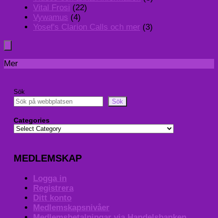
Vital Frosi
(22)
Vywamus
(4)
Yosef's Clarion Calls och mer
(3)
Mer
Sök
Sök
Categories
MEDLEMSKAP
Logga in
Registrera
Ditt konto
Medlemskapsnivåer
Medlemsbetalningar via Handelsbanken