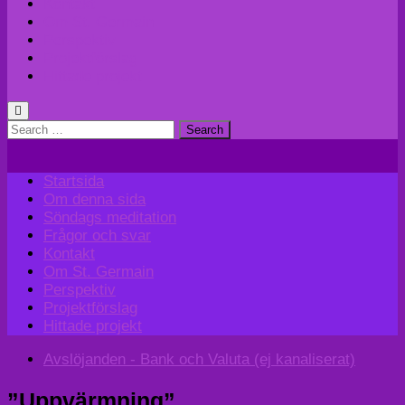
Kontakt
Om St. Germain
Perspektiv
Projektförslag
Hittade projekt
Search
for:
Startsida
Om denna sida
Söndags meditation
Frågor och svar
Kontakt
Om St. Germain
Perspektiv
Projektförslag
Hittade projekt
Avslöjanden - Bank och Valuta (ej kanaliserat)
”Uppvärmning”