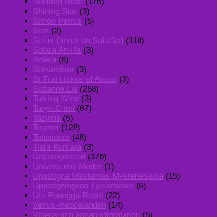
Sheldan Nidle
(176)
Shining Star
(3)
Simon Petrus
(5)
Sion
(2)
Sirius (annat än SaLuSa)
(118)
Solara An-Ra
(3)
Solera
(6)
Solvarelser
(3)
St Franciskus of Assisi
(3)
Suzanne Lie
(258)
Talking Wind
(3)
Taryn Crimi
(67)
Tazjima
(5)
Teamet
(128)
Telosianer
(48)
Tiara Kumara
(3)
Uncategorized
(376)
Universums Moder
(1)
Uppstigna Mästarnas Mysterieskola
(15)
Uppstigningens Ljusarbeare
(5)
Ute Posegga-Rudel
(22)
Venus-meddelanden
(14)
Videos och annan information
(5)