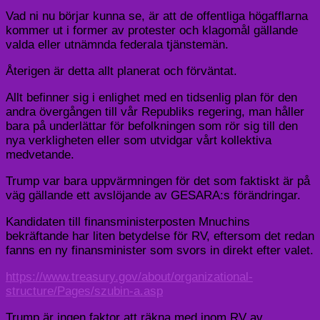
Vad ni nu börjar kunna se, är att de offentliga högafflarna
kommer ut i former av protester och klagomål gällande
valda eller utnämnda federala tjänstemän.
Återigen är detta allt planerat och förväntat.
Allt befinner sig i enlighet med en tidsenlig plan för den
andra övergången till vår Republiks regering, man håller
bara på underlättar för befolkningen som rör sig till den
nya verkligheten eller som utvidgar vårt kollektiva
medvetande.
Trump var bara uppvärmningen för det som faktiskt är på
väg gällande ett avslöjande av GESARA:s förändringar.
Kandidaten till finansministerposten Mnuchins
bekräftande har liten betydelse för RV, eftersom det redan
fanns en ny finansminister som svors in direkt efter valet.
https://www.treasury.gov/about/organizational-
structure/Pages/szubin-a.asp
Trump är ingen faktor att räkna med inom RV av