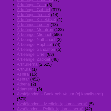
Ärkeängel Faith
(3)
Ärkeängel Gabriel
(317)
Ärkeängel Jophiel
(14)
Ärkeängel Kollektivet
(1)
Ärkeängel Lucifer
(13)
Ärkeängel Metatron
(123)
Ärkeängel Michael
(596)
Ärkeängel Nathanael
(2)
Ärkeängel Raphael
(74)
Ärkeängel Sandalfon
(5)
Ärkeängel Uriel
(83)
Ärkeängel Zadkiel
(48)
Arkturierna
(2,525)
Arthura
(1)
Ashira
(15)
Ashtar
(452)
Athena
(2)
Atlanterna
(5)
Avslöjanden – Bank och Valuta (ej kanaliserat)
(570)
Avslöjanden – Medicin (ej kanaliserat)
(5)
Avsöjanden – Politik (ej kanaliserat)
(42)