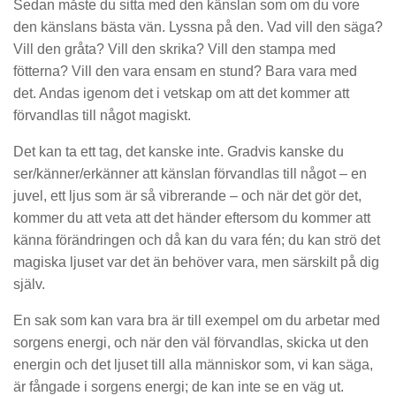
Sedan måste du sitta med den känslan som om du vore
den känslans bästa vän. Lyssna på den. Vad vill den säga?
Vill den gråta? Vill den skrika? Vill den stampa med
fötterna? Vill den vara ensam en stund? Bara vara med
det. Andas igenom det i vetskap om att det kommer att
förvandlas till något magiskt.
Det kan ta ett tag, det kanske inte. Gradvis kanske du
ser/känner/erkänner att känslan förvandlas till något – en
juvel, ett ljus som är så vibrerande – och när det gör det,
kommer du att veta att det händer eftersom du kommer att
känna förändringen och då kan du vara fén; du kan strö det
magiska ljuset var det än behöver vara, men särskilt på dig
själv.
En sak som kan vara bra är till exempel om du arbetar med
sorgens energi, och när den väl förvandlas, skicka ut den
energin och det ljuset till alla människor som, vi kan säga,
är fångade i sorgens energi; de kan inte se en väg ut.