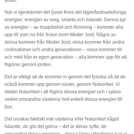
ljuset.
När vi igenkänner det ljuset finns det lägre/fastnade/tunga
energier; energier av sorg, smärta och lidande. Denna typ
av energier – av hopplöshet och förvirring – kommer alla
upp till ytan nu från fickor inom Moder Jord. Några av
dessa kommer från Moder Jord, vissa kommer från andra
civilisationer och andra generationer – vissa kommer till
och med från er egen generation – alla kommer upp för att
frigöras genom jorden.
Det är viktigt att de kommer in genom det fysiska så att de
också kommer upp genom växter, genom Naturriket. Vi
stöder Naturriket i att frigöra dessa energier och i själva
verket omvandlar växterna helt enkelt dessa energier till
ljus.
Det orsakar faktiskt inte växterna eller Naturriket något
lidande, de gör det gärna – det är deras syfte; de ​​
omvandlar dessa energier – dessa lägre vibrationer kan vi