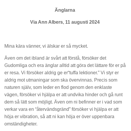
Änglarna
Via Ann Albers, 11 augusti 2024
Mina kära vänner, vi älskar er så mycket.
Även om det ibland är svårt att förstå, försöker det
Gudomliga och era änglar alltid att
göra det lättare för er på
er resa. Vi
försöker
aldrig
ge er
“tuffa lekti
oner.”
Vi styr er
aldrig mot utmaningar som ska övervinnas.
Precis som
naturen själv, som leder en flod geno
m den enklaste
vägen, försöker vi hjälpa er att undvika hinder och gå runt
dem så lätt som möjligt.
Även om ni befinner er i vad som
verkar vara en “återvändsgränd”
försöker vi hjälpa er att
höja er vibration
,
så att ni kan
höja er över uppenbara
omständigheter.