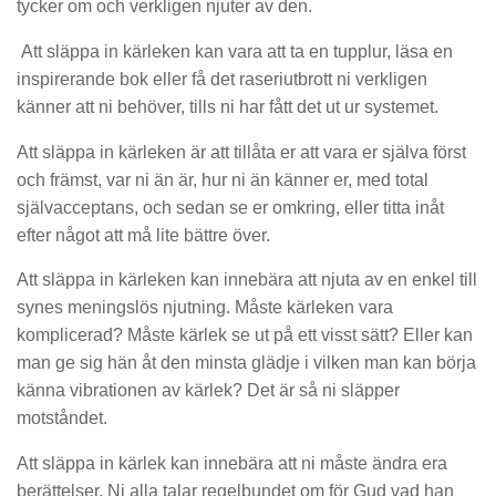
tycker om och verkligen njut
er
av den.
Att släppa in kärleken kan vara att ta en tupplur, läsa en
inspirerande bok elle
r få det raseriutbrott ni verkligen
känner
att ni behöver,
tills ni har
fått det ut ur systemet.
Att släppa in kärleken är att tillåta er att vara er själva först
och främst, var
ni än är, hur ni än känner er, med total
självacceptans
,
och sedan se er omkring, eller
titta inåt
efter något att må lite bättre över.
Att släppa in kärleken kan innebära att njuta av en enkel till
synes meningslös njutning.
Måste kärlek
en
vara
komplicera
d
? Måste kärlek se ut på
ett visst sätt? Eller kan
man ge sig hän
åt den minsta glädje i vilken man kan börja
känna vibrationen av kärlek? Det är så ni släpper
motståndet.
Att släppa in kärlek kan innebära att ni måste ändra era
berättelser. Ni alla talar regel
bundet om för Gud vad han