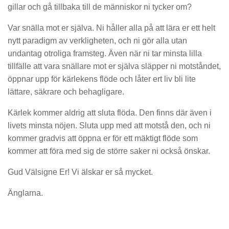
gillar
och gå tillbaka till de människor ni tycker om?
Var snälla mot er själva. Ni
håller alla på att lära er ett helt
nytt paradigm av verkligheten, och ni gör alla utan
undantag otroliga framsteg.
Även när ni tar minsta lilla
tillfälle att vara snällare mot er själva släpper ni motståndet,
öppnar upp för
kärlekens
fl
öde
och låter ert liv bli lite
lättare, säkrare och behagligare.
Kärlek kommer aldrig att sluta flöda. Den finns där även i
livets minsta nöjen. Sluta
upp med att motstå den, och ni
kommer gradvis att öppna er för ett mäktigt flöde som
kommer att föra med sig de större saker ni ocks
å önskar.
Gud Välsigne Er! Vi älskar er så mycket.
Änglarna.