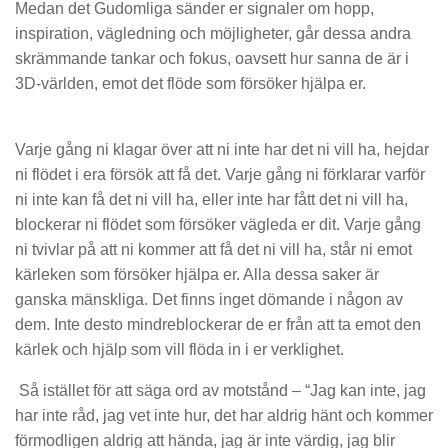
Medan det Gudomliga sänder er signaler om hopp,
inspiration, vägledning och möjligheter, går
dessa andra
skrämmande tankar och fokus, oavsett hur sanna de är i
3D-världen, emot det flöde som försöker hjälpa er.
Varje gång ni klagar över att ni inte har det ni
vill ha, hejdar
ni flödet i era försök att
få det. Varje gång ni förklarar varför
ni inte kan få det ni vill ha, eller
inte har fått det ni vill ha,
blockerar ni flödet som försöker
vägleda er dit. Varje gång
ni tvivlar på att ni
kommer att
få det ni vill ha
, står ni emot
kärleken som försöker hjälpa er. Alla dessa saker är
ganska mänskliga.
Det finns inget dömande i någon av
dem. Inte desto mindre
blockerar de er från att ta emot den
kärlek och hjälp
som vill flöda in i er verklighet.
Så istället för att säga ord av motstånd – “Jag kan inte
, jag
har inte råd, jag vet inte hur
, det har aldrig hänt och kommer
förmodligen aldrig att hända, jag är inte värdig, jag blir