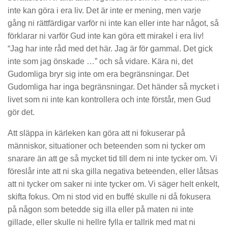
inte kan göra i era liv. Det är inte er mening, men varje
gång ni rättfärdigar varför ni in
te kan eller inte har något
,
så
förklarar ni varför Gud inte kan göra ett mirakel i era liv!
“Jag har inte råd med det här
. Jag är för gammal.
Det gick
inte som jag önskade …” och så vidare. Kära ni, det
Gu
domliga bryr sig inte om era begränsningar.
Det
Gudomliga har inga begränsningar. Det händer så mycket i
livet som
ni inte kan kontrollera och inte förstår, men Gud
gör det.
Att släppa
in
kärlek
en
kan göra att ni fokuserar på
människor, situationer och beteenden
som ni tycker om
snarare än att ge så mycket tid till de
m ni inte tycker om. Vi
föreslår inte att ni ska gilla negativa beteenden
,
eller låtsas
att
ni tycker om saker ni inte tycker om. Vi säger helt enkelt,
skifta fokus. Om ni stod vid en buffé skulle ni
då
f
okusera
på
någon som betedde sig illa eller på maten ni inte
gillade, eller skulle ni hellre fylla er tall
rik med mat ni