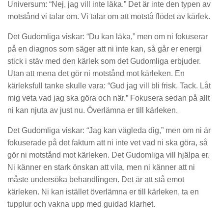
Universum: “Nej, jag vill inte läka
.” Det är inte den typen av
motstånd vi talar om. Vi talar om att motstå flödet av kärlek.
Det Gudomliga viskar: “Du kan läka,” men om ni fokuserar
på en diagnos som säger att ni inte kan
,
så går er
energi
stick i stäv med den kärlek som det Gudomliga erbjuder.
Utan att mena det gör ni motstånd mot kärleken. En
kärleksfull tanke skulle vara: “Gud jag vill
bli frisk. Tack. Låt
mig veta vad jag ska göra och när.” Fokusera
sedan på allt
ni kan njuta av just nu. Överlämna er till kärleken.
Det Gudomliga viskar: “Jag kan vägleda
dig
,” men om ni
är
fokuserade på det faktum att ni inte vet vad ni ska göra, så
gör ni
motstånd mot kärleken.
Det Gudomliga vill hjälpa er.
Ni känner en stark önskan att vila, men ni känner att ni
måste undersöka behandlingen. Det är att stå emot
kärl
eken. Ni kan istället
överlämna
er till kärleken, ta en
tupplur och vakna upp med guidad klarhet
.