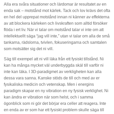
Alla era svåra situationer och lärdomar är resultatet av en
enda sak – motstånd m
ot kärlek. Tack och lov krävs det ofta
en hel del upprepat motstånd innan ni känner av effekterna
av att
blockera kärleken och livskraften som alltid försöker
flöda i ert liv.
När vi talar om motstånd talar vi inte om att
intellektuellt säga
“jag vill inte,” utan vi talar om alla de små
tankarna, rädslorna, tvivlen,
fokuseringarna och samtalen
som motsätter sig det ni vill
.
Säg till exempel att ni vill läka från ett fysiskt tillstånd. Ni
kan ha många mycket väl underbyggda skäl till varför
ni
inte kan läka. I 3
D-paradigmet av verkligheten kan alla
dessa vara sanna.
Kanske stöds de till och med av er
fysikaliska medicin och vetenskap. Men i energi
ns
paradigm skapar en ny vibration en ny fysisk
verklighet.
Ni
kan ändra er vibration när som helst, och i samma
ögonblick som ni gör det börjar era celler att reagera.
Inte
en enda av er som har ett fysiskt problem skulle säga till