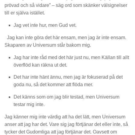
prövad
och så vidare” – säg ord som skänker välsignelser
till er själva
istället
.
Jag vet inte hur, men Gud vet.
Jag kan inte göra det här ensam, men
jag är inte ensam
.
Skaparen av Universum står bakom mig.
Jag har
inte råd med det här just nu, men Källan till a
llt
överflöd kan räkna ut det.
Det har inte hänt ännu, men jag är fokuserad på det
goda nu, så det kommer att flöda mer
.
Det känns som om jag blir testad, men Universum
testar mig inte.
Jag känner mig inte värdig att ha det lätt, men Un
iversum
anser att jag har det.
Vare sig jag förtjänar det eller inte, så
tycker
det Gudomliga
att jag förtjänar
det.
Oavsett om