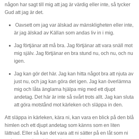
någon har sagt till mig att jag är värdig eller inte, så tycker
Gud att jag är det.
Oavsett om jag var älskad av mänskligheten eller inte,
är jag älskad av Källan som
andas liv in i mig.
Jag förtjänar att må bra. Jag förtjänar att vara snäll mot
mig själv.
Jag förtjänar en bra stund nu, och nu, och nu
igen.
Jag kan gör det här. Jag kan hitta något bra att njuta av
just nu, och jag kan gör
a det igen. Jag kan överl
ämna
mig
och låta änglarna hjälpa mig med ett djupt
andetag.
Det här är inte så svårt trots allt. Jag kan
sluta
att göra motstånd mot kärlek
en och släppa in den.
Att släppa in kärleken, kära ni, kan vara en blick på den blå
himlen och ett djupt andetag som känns som
en liten
lättnad.
Eller så kan det vara
att ni sätter på en låt som ni