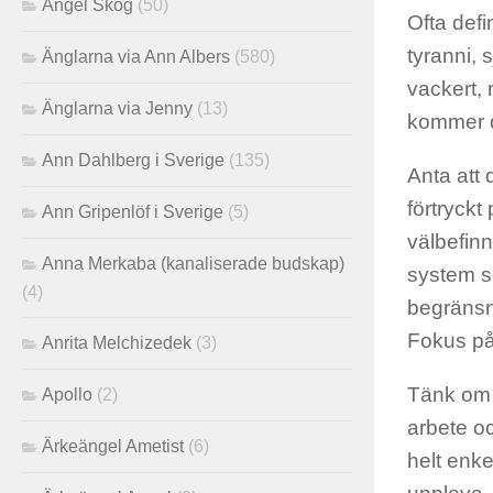
Angel Skog
(50)
Ofta defin
tyranni, 
Änglarna via Ann Albers
(580)
vackert, 
Änglarna via Jenny
(13)
kommer du 
Ann Dahlberg i Sverige
(135)
Anta att 
förtryckt
Ann Gripenlöf i Sverige
(5)
välbefinn
Anna Merkaba (kanaliserade budskap)
system s
(4)
begränsn
Fokus på v
Anrita Melchizedek
(3)
Tänk om d
Apollo
(2)
arbete oc
Ärkeängel Ametist
(6)
helt enke