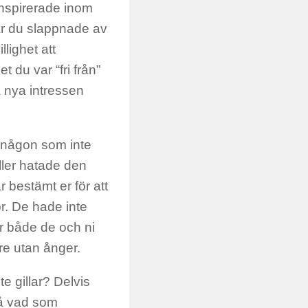
inspirerade inom
h när du slappnade av
llighet att
et du var “fri från”
a nya intressen
 någon som inte
ller hatade den
r bestämt er för att
r. De hade inte
är både de och ni
are utan ånger.
e gillar? Delvis
på vad som