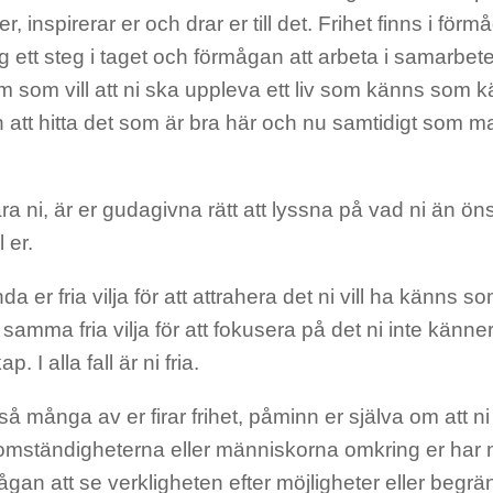
r, inspirerar er och drar er till det. Frihet finns i för
g ett steg i taget och förmågan att arbeta i samarbete 
 som vill att ni ska uppleva ett liv som känns som kä
att hitta det som är bra här och nu samtidigt som ma
ära ni, är er gudagivna rätt att lyssna på vad ni än 
l er.
a er fria vilja för att attrahera det ni vill ha känns som
amma fria vilja för att fokusera på det ni inte känn
. I alla fall är ni fria.
å många av er firar frihet, påminn er själva om att ni al
mständigheterna eller människorna omkring er har ni 
gan att se verkligheten efter möjligheter eller begrä