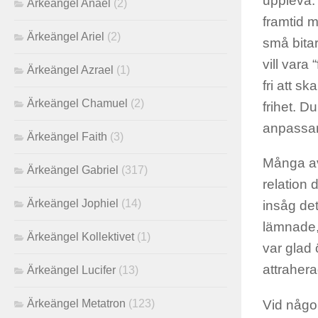
uppleva.
Ärkeängel Anael
(2)
framtid m
Ärkeängel Ariel
(2)
små bitar
vill vara 
Ärkeängel Azrael
(1)
fri att s
Ärkeängel Chamuel
(2)
frihet. D
anpassar d
Ärkeängel Faith
(3)
Många av 
Ärkeängel Gabriel
(317)
relation 
Ärkeängel Jophiel
(14)
insåg det
lämnade, 
Ärkeängel Kollektivet
(1)
var glad 
attrahera
Ärkeängel Lucifer
(13)
Vid någo
Ärkeängel Metatron
(123)