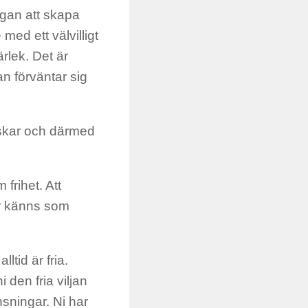
mågan att skapa
med ett välvilligt
rlek. Det är
n förväntar sig
önskar och därmed
 frihet. Att
er känns som
ltid är fria.
den fria viljan
nsningar. Ni har