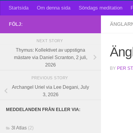
Startsida
Om denna sida
Söndags meditation
F
ÄNGLARN
FÖLJ:
NEXT STORY
Ängl
Thymus: Kollektivet av uppstigna
mästare via Daniel Scranton, 2 juli,
2026
BY
PER S
PREVIOUS STORY
Archangel Uriel via Lee Degani, July
3, 2026
MEDDELANDEN FRÅN ELLER VIA:
3I Atlas
(2)