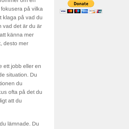
 drömmer om en
 fokusera på vilka
att klaga på vad du
 om vad det är du är
 att känna mer
et, desto mer
ett jobb eller en
de situation. Du
ationen du
kus ofta på det du
igt att du
t du lämnade. Du