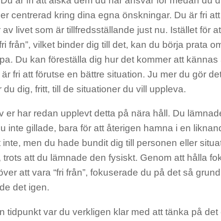
 Du är fri att älska dem du har ansvar för medan du
er centrerad kring dina egna önskningar. Du är fri att
 av livet som är tillfredsställande just nu. Istället för 
“fri från”, vilket binder dig till det, kan du börja prata
kapa. Du kan föreställa dig hur det kommer att kännas
u är fri att förutse en bättre situation. Ju mer du gör d
u dig, fritt, till de situationer du vill uppleva.
er har redan upplevt detta på nära håll. Du lämnade 
du inte gillade, bara för att återigen hamna i en liknan
 inte, men du hade bundit dig till personen eller situ
trots att du lämnade den fysiskt. Genom att hålla fo
över att vara “fri från”, fokuserade du på det så grundl
de det igen.
n tidpunkt var du verkligen klar med att tänka på de