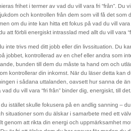
ieras frihet i termer av vad du vill vara fri “från”. Du vil
sjukdom och kontrollen från dem som vill få det som de
men om du inte kan hitta ett fokus på vad du vill vara “
att förbli energiskt intrasslad med allt du vill vara “fr
du inte trivs med ditt jobb eller din livssituation. Du 
 på jobbet, kontrollerad av en chef eller andra som inte
ande, bunden till dem du måste ta hand om och utlämn
om kontrollerar din inkomst. När du läser detta kan
ingen i sådana uttalanden, oavsett hur sanna de än 
ad du vill vara “fri från” binder dig, energiskt, till det
u istället skulle fokusera på en andlig sanning – du ä
h situationer som du älskar i samarbete med ett välvi
lt genom att rikta din energi och uppmärksamhet mot 