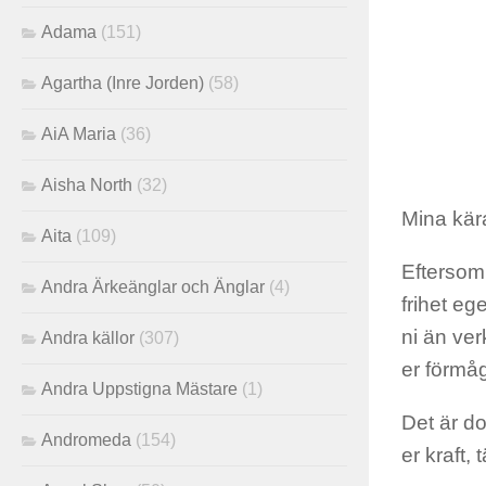
Adama
(151)
Agartha (Inre Jorden)
(58)
AiA Maria
(36)
Aisha North
(32)
Mina kära
Aita
(109)
Eftersom 
Andra Ärkeänglar och Änglar
(4)
frihet eg
ni än verk
Andra källor
(307)
er förmåg
Andra Uppstigna Mästare
(1)
Det är do
Andromeda
(154)
er kraft,