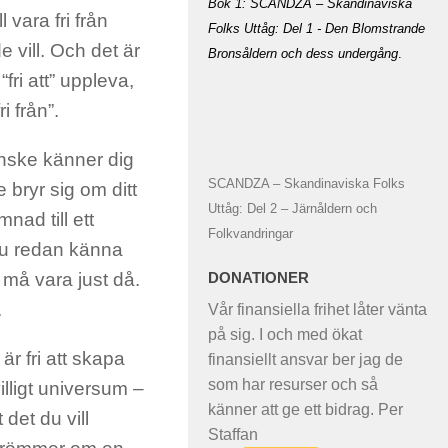
Bok 1: SCANDZA – Skandinaviska
l vara fri från
Folks Uttåg: Del 1 - Den Blomstrande
 vill. Och det är
Bronsåldern och dess undergång
.
fri att” uppleva,
i från”.
kanske känner dig
SCANDZA – Skandinaviska Folks
 bryr sig om ditt
Uttåg: Del 2 – Järnåldern och
ad till ett
Folkvandringar
 du redan känna
må vara just då.
DONATIONER
.
Vår finansiella frihet låter vänta
på sig. I och med ökat
r fri att skapa
finansiellt ansvar ber jag de
som har resurser och så
lligt universum –
känner att ge ett bidrag. Per
det du vill
Staffan