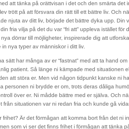
med att tänka på orättvisan i det och den smärta det 
ev trött på att försvara din rätt till ett bättre liv. Oc
de njuta av ditt liv, började det bättre dyka upp. Din vi
in fria vilja på det du var “fri att” uppleva istället för d
ya dörrar till möjligheter, inspirerade dig att utforsk
 in nya typer av människor i ditt liv.
 sätt har många av er “fastnat” med att ta hand om
änlig patient. Så länge ni kämpade med situationen e
 den att störa er. Men vid någon tidpunkt kanske ni ha
ka personen ni brydde er om, trots deras dåliga humö
ntroll över er. Ni mådde bättre med er själva. Och n
et från situationen var ni redan fria och kunde gå vid
 frihet? Är det förmågan att komma bort från det ni int
en som vi ser det finns frihet i förmågan att tänka 