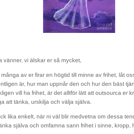
 vänner, vi älskar er så mycket,
många av er firar en högtid till minne av frihet, låt 
entligen är, hur man uppnår den och hur den bäst tjä
ligen vill ha frihet, är det alltför lätt att outsourca er 
a att tänka, urskilja och välja själva.
ck lika enkelt, när ni väl blir medvetna om dessa tend
 tänka själva och omfamna sann frihet i sinne, kropp, h