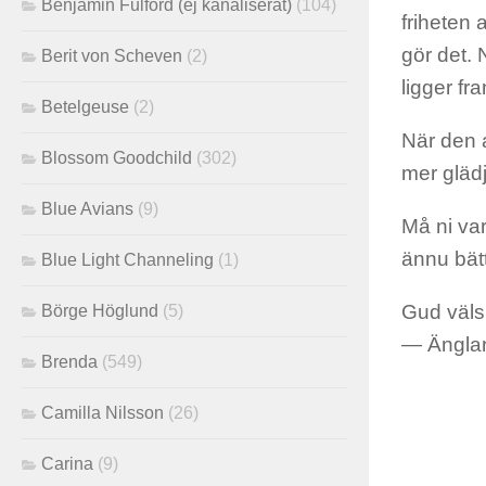
Benjamin Fulford (ej kanaliserat)
(104)
friheten 
gör det. 
Berit von Scheven
(2)
ligger fr
Betelgeuse
(2)
När den a
Blossom Goodchild
(302)
mer glädj
Blue Avians
(9)
Må ni var
ännu bätt
Blue Light Channeling
(1)
Gud välsi
Börge Höglund
(5)
— Ängla
Brenda
(549)
Camilla Nilsson
(26)
Carina
(9)