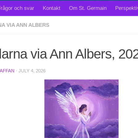
rågor och svar
Kontakt
Om St. Germain
Perspekti
A VIA ANN ALBERS
arna via Ann Albers, 20
TAFFAN
·
JULY 4, 2026