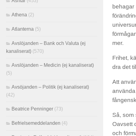
Ashtar
(453)
behagar e
Athena
(2)
förändrin
universum
Atlanterna
(5)
förmågan 
mer.
Avslöjanden – Bank och Valuta (ej
kanaliserat)
(570)
Frihet, k
Avslöjanden – Medicin (ej kanaliserat)
dra det til
(5)
Att använd
Avsöjanden – Politik (ej kanaliserat)
använda s
(42)
fångenskap
Beatrice Penninger
(73)
Så, som s
Befrielsemeddelanden
(4)
Oavsett o
och förmå