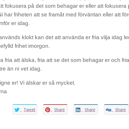
att fokusera på det som behagar er eller att fokusera
Ni har friheten att se framåt med förväntan eller att 
amför er idag.
nvänds klokt kan det att använda er fria vilja idag led
efylld frihet imorgon.
a fria att älska, fria att se det som behagar er och fri
re än ni vet idag.
gne er! Vi älskar er så mycket.
rna
Tweet
Share
Share
Share