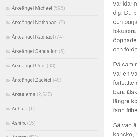
var klar 
Ärkeängel Michael
(596)
dig. Du bl
och börja
Ärkeängel Nathanael
(2)
fokusera d
Ärkeängel Raphael
(74)
öppnade n
och förde
Ärkeängel Sandalfon
(5)
På samma
Ärkeängel Uriel
(83)
var en v
Ärkeängel Zadkiel
(48)
fortsatte
bara äls
Arkturierna
(2,525)
längre ko
Arthura
(1)
fann frih
Ashira
(15)
Så vad är
kanske, m