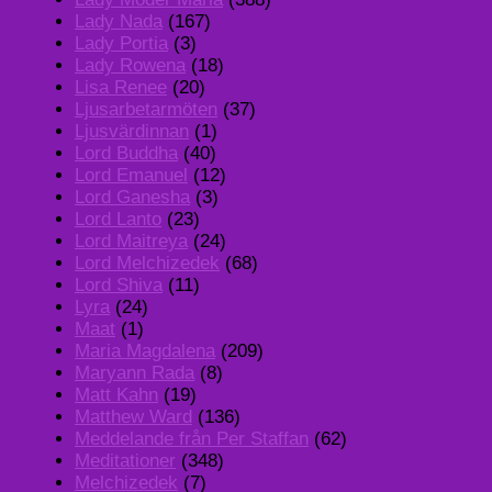
Lady Nada
(167)
Lady Portia
(3)
Lady Rowena
(18)
Lisa Renee
(20)
Ljusarbetarmöten
(37)
Ljusvärdinnan
(1)
Lord Buddha
(40)
Lord Emanuel
(12)
Lord Ganesha
(3)
Lord Lanto
(23)
Lord Maitreya
(24)
Lord Melchizedek
(68)
Lord Shiva
(11)
Lyra
(24)
Maat
(1)
Maria Magdalena
(209)
Maryann Rada
(8)
Matt Kahn
(19)
Matthew Ward
(136)
Meddelande från Per Staffan
(62)
Meditationer
(348)
Melchizedek
(7)