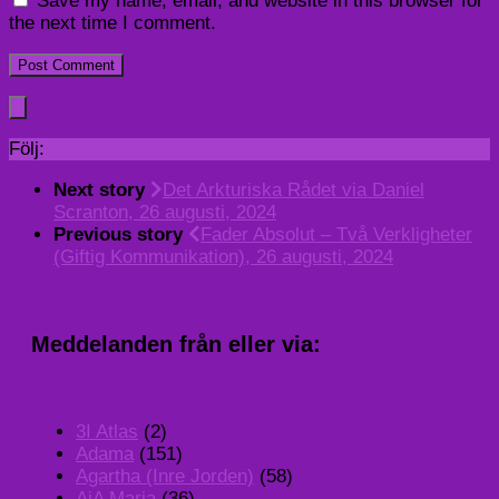
Save my name, email, and website in this browser for
the next time I comment.
Följ:
Next story
Det Arkturiska Rådet via Daniel
Scranton, 26 augusti, 2024
Previous story
Fader Absolut – Två Verkligheter
(Giftig Kommunikation), 26 augusti, 2024
Meddelanden från eller via:
3I Atlas
(2)
Adama
(151)
Agartha (Inre Jorden)
(58)
AiA Maria
(36)