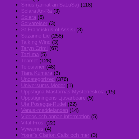
Sirius (annat än SaLuSa)
(118)
Solara An-Ra
(3)
Solera
(6)
Solvarelser
(3)
St Franciskus of Assisi
(3)
Suzanne Lie
(258)
Talking Wind
(3)
Taryn Crimi
(67)
Tazjima
(5)
Teamet
(128)
Telosianer
(48)
Tiara Kumara
(3)
Uncategorized
(376)
Universums Moder
(1)
Uppstigna Mästarnas Mysterieskola
(15)
Uppstigningens Ljusarbeare
(5)
Ute Posegga-Rudel
(22)
Venus-meddelanden
(14)
Videos och annan information
(5)
Vital Frosi
(22)
Vywamus
(4)
Yosef's Clarion Calls och mer
(3)