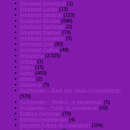
Ärkeängel Kollektivet
(1)
Ärkeängel Lucifer
(13)
Ärkeängel Metatron
(123)
Ärkeängel Michael
(596)
Ärkeängel Nathanael
(2)
Ärkeängel Raphael
(74)
Ärkeängel Sandalfon
(5)
Ärkeängel Uriel
(83)
Ärkeängel Zadkiel
(48)
Arkturierna
(2,525)
Arthura
(1)
Ashira
(15)
Ashtar
(453)
Athena
(2)
Atlanterna
(5)
Avslöjanden – Bank och Valuta (ej kanaliserat)
(570)
Avslöjanden – Medicin (ej kanaliserat)
(5)
Avsöjanden – Politik (ej kanaliserat)
(42)
Beatrice Penninger
(73)
Befrielsemeddelanden
(4)
Benjamin Fulford (ej kanaliserat)
(104)