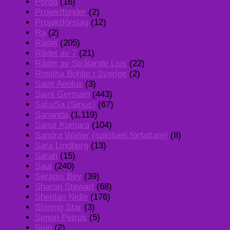
Porda
(16)
Projektfonder
(2)
Projektförslag
(12)
Ra
(2)
Rådet
(205)
Rådet av 7
(21)
Rådet av Strålande Ljus
(22)
Rositha Bohlin i Sverige
(2)
Saint Aeolus
(3)
Saint Germain
(443)
SaLuSa (Sirius)
(67)
Sananda
(1,119)
Sanat Kumara
(104)
Sandra Walter (spirituell författare)
(8)
Sara Lindberg
(13)
Sarah
(15)
Saul
(240)
Serapis Bey
(39)
Sharon Stewart
(68)
Sheldan Nidle
(176)
Shining Star
(3)
Simon Petrus
(5)
Sion
(2)