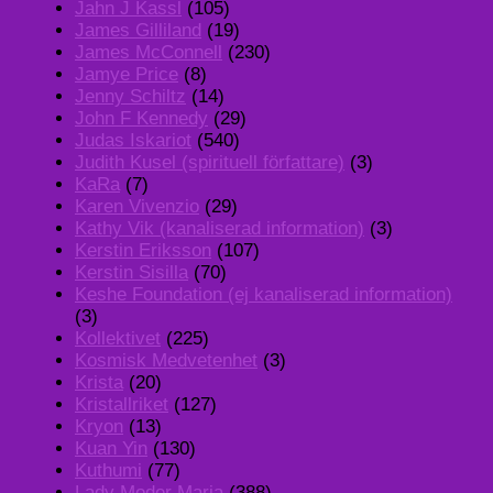
Jahn J Kassl
(105)
James Gilliland
(19)
James McConnell
(230)
Jamye Price
(8)
Jenny Schiltz
(14)
John F Kennedy
(29)
Judas Iskariot
(540)
Judith Kusel (spirituell författare)
(3)
KaRa
(7)
Karen Vivenzio
(29)
Kathy Vik (kanaliserad information)
(3)
Kerstin Eriksson
(107)
Kerstin Sisilla
(70)
Keshe Foundation (ej kanaliserad information)
(3)
Kollektivet
(225)
Kosmisk Medvetenhet
(3)
Krista
(20)
Kristallriket
(127)
Kryon
(13)
Kuan Yin
(130)
Kuthumi
(77)
Lady Moder Maria
(388)