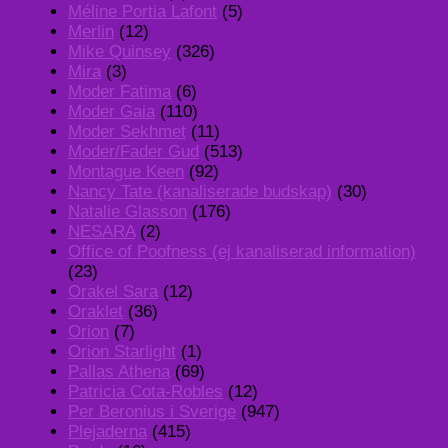
Méline Portia Lafont
(5)
Merlin
(12)
Mike Quinsey
(326)
Mira
(3)
Moder Fatima
(6)
Moder Gaia
(110)
Moder Sekhmet
(11)
Moder/Fader Gud
(513)
Montague Keen
(92)
Nancy Tate (kanaliserade budskap)
(30)
Natalie Glasson
(176)
NESARA
(2)
Office of Poofness (ej kanaliserad information)
(23)
Orakel Sara
(12)
Oraklet
(36)
Orion
(7)
Orion Starlight
(1)
Pallas Athena
(69)
Patricia Cota-Robles
(12)
Per Beronius i Sverige
(947)
Plejaderna
(415)