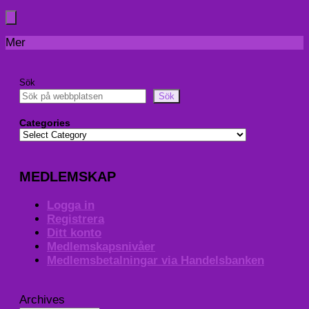
Mer
Sök
Sök
Categories
MEDLEMSKAP
Logga in
Registrera
Ditt konto
Medlemskapsnivåer
Medlemsbetalningar via Handelsbanken
Archives