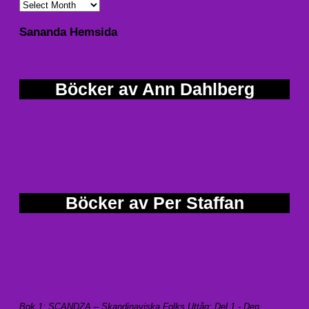
Sananda Hemsida
Böcker av Ann Dahlberg
Böcker av Per Staffan
Bok 1: SCANDZA – Skandinaviska Folks Uttåg: Del 1 - Den