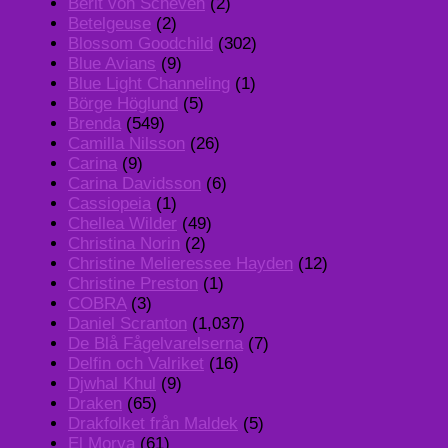
Berit von Scheven
(2)
Betelgeuse
(2)
Blossom Goodchild
(302)
Blue Avians
(9)
Blue Light Channeling
(1)
Börge Höglund
(5)
Brenda
(549)
Camilla Nilsson
(26)
Carina
(9)
Carina Davidsson
(6)
Cassiopeia
(1)
Chellea Wilder
(49)
Christina Norin
(2)
Christine Melieressee Hayden
(12)
Christine Preston
(1)
COBRA
(3)
Daniel Scranton
(1,037)
De Blå Fågelvarelserna
(7)
Delfin och Valriket
(16)
Djwhal Khul
(9)
Draken
(65)
Drakfolket från Maldek
(5)
El Morya
(61)