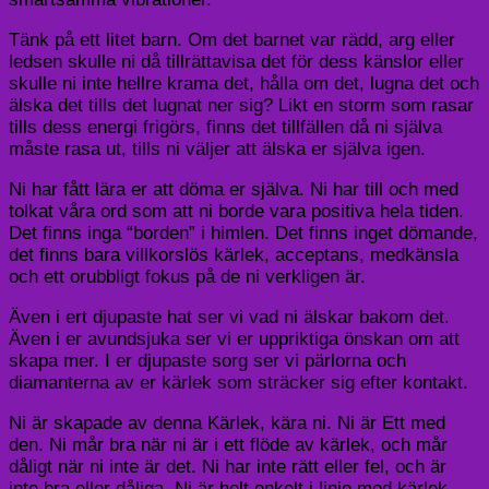
Tänk på ett litet barn. Om det barnet var rädd, arg eller
ledsen skulle ni då tillrättavisa det för dess känslor eller
skulle ni inte hellre krama det, hålla om det, lugna det och
älska det
tills det lugnat ner sig
?
Likt en storm som rasar
tills dess energi frigörs
,
finns det tillfällen då ni
själva
måste rasa
ut
,
tills ni
väljer att älska er själva igen.
Ni har fått lära er att döma er själva. Ni har till och med
tolkat våra ord som att ni
borde
vara positiva hela tiden.
Det
finns inga “borden” i himlen. Det finns inget dömande,
det finns bara villkorslös kärlek, acce
ptans, medkänsla
och ett orubbligt fokus på de ni verkligen är.
Även i er
t
djupaste
hat ser vi vad ni älskar bakom det
.
Även i er avundsjuka ser vi er uppriktiga önskan om att
skapa mer.
I er djupaste sorg ser vi pärlorna och
diamanterna av er kärlek som sträcker sig efter kontakt.
Ni är skapade av denna Kärlek, kära ni. Ni är Ett med
den. Ni mår bra när ni är i ett flöde av kärlek
,
och mår
dåligt när ni inte är det. Ni har inte rätt eller fel, och är
inte bra eller dåliga
. Ni är helt enkelt i linje med kärlek