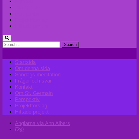
Kontakt
Om St. Germain
Perspektiv
Projektförslag
Hittade projekt
Search
for:
Startsida
Om denna sida
Söndags meditation
Frågor och svar
Kontakt
Om St. Germain
Perspektiv
Projektförslag
Hittade projekt
Änglarna via Ann Albers
0