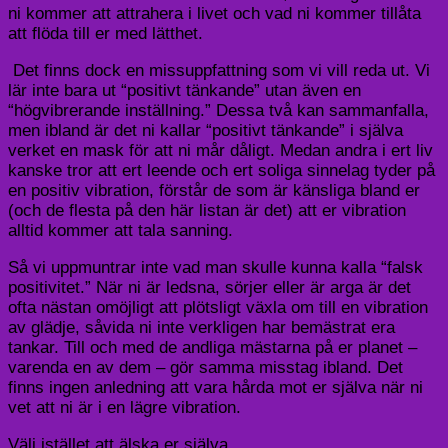
ni kommer att attrahera i livet och vad ni kommer tillåta
att flöda till er med lätthet.
Det finns dock en missuppfattning som vi vill reda ut. Vi
lär inte bara ut “positivt tänkande
” utan även en
“högvibrerande inställnin
g.” Dessa två kan sammanfalla,
men ibland är det ni kallar “positivt tänkande”
i själva
verket en mask för
att ni
mår dåligt
.
Medan andra i ert liv
kanske tror att ert leende och ert soliga sinnelag
tyder på
en positiv vibration, förstår de som är känsliga bland er
(och de flesta på den
här listan är det) att er vibration
alltid kommer att tala sanning.
Så vi uppmuntrar inte vad man skulle kunna kalla “falsk
positivitet.” När ni
är ledsna, sörjer eller är arga är det
ofta nästan omöjligt att plötsli
gt växla om till en vibration
av glädje, såvida ni inte
verkligen har
be
mästra
t
era
tankar.
Till och med de andliga mästarna på er planet –
varenda en av dem – gör samma misstag
ibland. Det
finns ingen anledning att vara hårda mot er själva när ni
vet att ni är i en lägre vibration.
Välj istället att älska er själva.