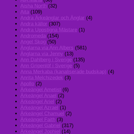
Aisha North
(32)
Aita
(109)
Andra Ärkeänglar och Änglar
(4)
Andra källor
(307)
Andra Uppstigna Mästare
(1)
Andromeda
(154)
Angel Skog
(50)
Änglarna via Ann Albers
(581)
Änglarna via Jenny
(13)
Ann Dahlberg i Sverige
(135)
Ann Gripenlöf i Sverige
(5)
Anna Merkaba (kanaliserade budskap)
(4)
Anrita Melchizedek
(3)
Apollo
(2)
Ärkeängel Ametist
(6)
Ärkeängel Anael
(2)
Ärkeängel Ariel
(2)
Ärkeängel Azrael
(1)
Ärkeängel Chamuel
(2)
Ärkeängel Faith
(3)
Ärkeängel Gabriel
(317)
Ärkeängel Jophiel
(14)