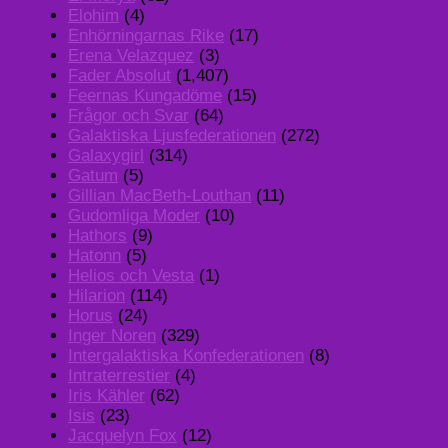
Elohim
(4)
Enhörningarnas Rike
(17)
Erena Velazquez
(3)
Fader Absolut
(1,407)
Feernas Kungadöme
(15)
Frågor och Svar
(64)
Galaktiska Ljusfederationen
(272)
Galaxygirl
(314)
Gatum
(5)
Gillian MacBeth-Louthan
(11)
Gudomliga Moder
(10)
Hathors
(9)
Hatonn
(5)
Helios och Vesta
(1)
Hilarion
(114)
Horus
(24)
Inger Noren
(329)
Intergalaktiska Konfederationen
(8)
Intraterrestier
(4)
Iris Kähler
(62)
Isis
(23)
Jacquelyn Fox
(12)