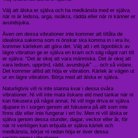
Välj att älska er själva och ha med
känsla
med
er själva
när ni är ledsna
, arga, osäkra, rädda eller när ni känner er
avundsjuka.
Även om dessa vibrationer inte kommer att tillåta de
idealiska sakerna som ni önskar ska komma in i era liv,
kommer kärleken att göra det.
Välj att i ett ögonblick av
lägre vibration ge er själva en kram och säg något rart till
er själva
: “Det är okej att vara människa. Det är okej att
vara ledsen
,
upprörd
, rädd, avundsjuk
”
… och så vidare
.
Det kommer alltid att höja er vibration. Kärlek är vägen ut
ur en lägre vibration. Börja med att älska er själva
.
Naturligtvis vill ni inte stanna kvar i dessa svåra
vibrationer. Ni vill inte mata ilskans eld med tankar
när ni
kan fokusera på något annat. Ni vill inge driva er själva
djupare in i sorgen genom att fokusera på allt som inte
finns
dä
r
eller inte fungerar i ert liv.
Men ni vill älska er
själva genom dessa stunder, dagar, veckor eller år, för
när ni verklig
en kan erbjuda er själva kärlek och
medkänsla
,
börjar ni redan höja er över dessa
smärtsamma vibrationer.