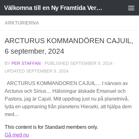
Välkomna till en Ny Framtida Verklighet
Skip to content
ARKTURIERNA
ARCTURUS KOMMANDÖREN CAJUIL,
6 september, 2024
BY
PER STAFFAN
· PUBLISHED
SEPTEMBER 9, 2024
·
UPDATED
SEPTEMBER 9, 2024
ARCTURUS KOMMANDOREN CAJUIL… I närvaro av
Arcturus och Sirius… Hälsningar älskade Emanuel och
Pastora, jag är Cajuil. Mitt uppdrag just nu på planetnivå,
lyda en uppmaning från planetens Hierarki, att hjälpa dem
med…
This content is for Standard members only.
Gå med nu