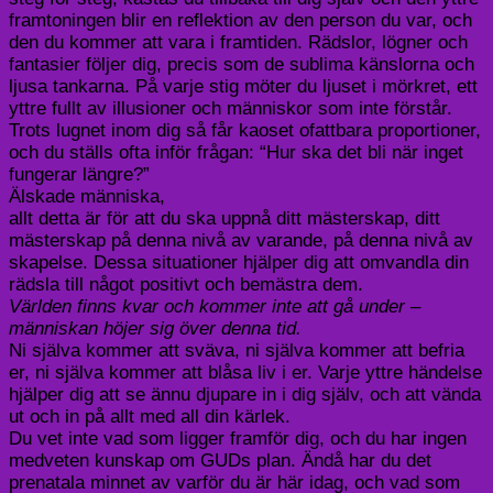
framtoningen blir en reflektion av den person du var, och
den du kommer att vara i framtiden. Rädslor, lögner och
fantasier följer dig, precis som de sublima känslorna och
ljusa tankarna. På varje stig möter du ljuset i mörkret, ett
yttre fullt av illusioner och människor som inte förstår.
Trots lugnet inom dig så får kaoset ofattbara proportioner,
och du ställs ofta inför frågan: “Hur ska det bli när inget
fungerar längre?”
Älskade människa,
allt detta är för att du ska uppnå ditt mästerskap, ditt
mästerskap på denna nivå av varande, på denna nivå av
skapelse. Dessa situationer hjälper dig att omvandla din
rädsla till något positivt och bemästra dem.
Världen finns kvar och kommer inte att gå under –
människan höjer sig över denna tid.
Ni själva kommer att sväva, ni själva kommer att befria
er, ni själva kommer att blåsa liv i er. Varje yttre händelse
hjälper dig att se ännu djupare in i dig själv, och att vända
ut och in på allt med all din kärlek.
Du vet inte vad som ligger framför dig, och du har ingen
medveten kunskap om GUDs plan. Ändå har du det
prenatala minnet av varför du är här idag, och vad som