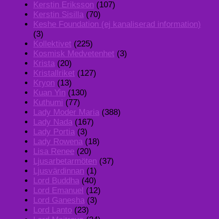
Kerstin Eriksson
(107)
Kerstin Sisilla
(70)
Keshe Foundation (ej kanaliserad information)
(3)
Kollektivet
(225)
Kosmisk Medvetenhet
(3)
Krista
(20)
Kristallriket
(127)
Kryon
(13)
Kuan Yin
(130)
Kuthumi
(77)
Lady Moder Maria
(388)
Lady Nada
(167)
Lady Portia
(3)
Lady Rowena
(18)
Lisa Renee
(20)
Ljusarbetarmöten
(37)
Ljusvärdinnan
(1)
Lord Buddha
(40)
Lord Emanuel
(12)
Lord Ganesha
(3)
Lord Lanto
(23)