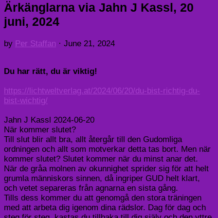
Ärkänglarna via Jahn J Kassl, 20
juni, 2024
by
Per Staffan
·
June 21, 2024
Du har rätt, du är viktig!
https://lichtweltverlag.at/2024/06/20/du-bist-richtig-du-
bist-wichtig/
Jahn J Kassl 2024-06-20
När kommer slutet?
Till slut blir allt bra, allt återgår till den Gudomliga
ordningen och allt som motverkar detta tas bort. Men när
kommer slutet? Slutet kommer när du minst anar det.
När de gråa molnen av okunnighet sprider sig för att helt
grumla människors sinnen, då ingriper GUD helt klart,
och vetet separeras från agnarna en sista gång.
Tills dess kommer du att genomgå den stora träningen
med att arbeta dig igenom dina rädslor. Dag för dag och
steg för steg, kastas du tillbaka till dig själv och den yttre