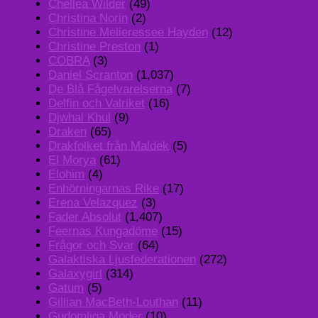
Chellea Wilder
(49)
Christina Norin
(2)
Christine Melieressee Hayden
(12)
Christine Preston
(1)
COBRA
(3)
Daniel Scranton
(1,037)
De Blå Fågelvarelserna
(7)
Delfin och Valriket
(16)
Djwhal Khul
(9)
Draken
(65)
Drakfolket från Maldek
(5)
El Morya
(61)
Elohim
(4)
Enhörningarnas Rike
(17)
Erena Velazquez
(3)
Fader Absolut
(1,407)
Feernas Kungadöme
(15)
Frågor och Svar
(64)
Galaktiska Ljusfederationen
(272)
Galaxygirl
(314)
Gatum
(5)
Gillian MacBeth-Louthan
(11)
Gudomliga Moder
(10)