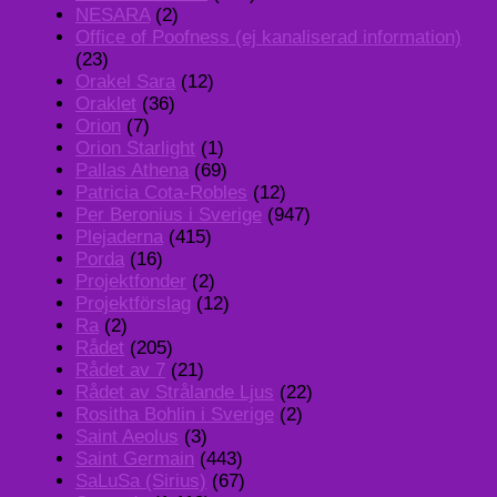
NESARA
(2)
Office of Poofness (ej kanaliserad information)
(23)
Orakel Sara
(12)
Oraklet
(36)
Orion
(7)
Orion Starlight
(1)
Pallas Athena
(69)
Patricia Cota-Robles
(12)
Per Beronius i Sverige
(947)
Plejaderna
(415)
Porda
(16)
Projektfonder
(2)
Projektförslag
(12)
Ra
(2)
Rådet
(205)
Rådet av 7
(21)
Rådet av Strålande Ljus
(22)
Rositha Bohlin i Sverige
(2)
Saint Aeolus
(3)
Saint Germain
(443)
SaLuSa (Sirius)
(67)