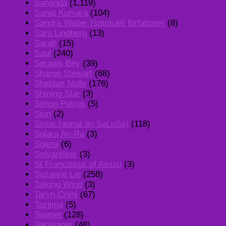
Sananda
(1,119)
Sanat Kumara
(104)
Sandra Walter (spirituell författare)
(8)
Sara Lindberg
(13)
Sarah
(15)
Saul
(240)
Serapis Bey
(39)
Sharon Stewart
(68)
Sheldan Nidle
(176)
Shining Star
(3)
Simon Petrus
(5)
Sion
(2)
Sirius (annat än SaLuSa)
(118)
Solara An-Ra
(3)
Solera
(6)
Solvarelser
(3)
St Franciskus of Assisi
(3)
Suzanne Lie
(258)
Talking Wind
(3)
Taryn Crimi
(67)
Tazjima
(5)
Teamet
(128)
Telosianer
(48)