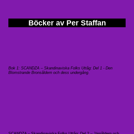
Böcker av Per Staffan
Bok 1: SCANDZA – Skandinaviska Folks Uttåg: Del 1 - Den
Blomstrande Bronsåldern och dess undergång
.
SCANDZA – Skandinaviska Folks Uttåg: Del 2 – Järnåldern och