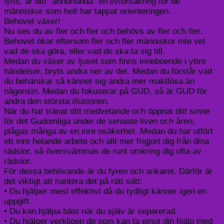
lyfts, är ditt “annorlunda” en livförsäkring för de
människor som helt har tappat orienteringen.
Behovet växer!
Nu ses du av fler och fler och behövs av fler och fler.
Behovet ökar eftersom fler och fler människor inte vet
vad de ska göra, eller vad de ska ta sig till.
Medan du växer av ljuset som finns inneboende i yttre
händelser, bryts andra ner av det. Medan du förstår vad
du behärskar så känner sig andra mer maktlösa än
någonsin. Medan du fokuserar på GUD, så är GUD för
andra den största illusionen.
När du har tränat ditt medvetande och öppnat ditt sinne
för det Gudomliga under de senaste liven och åren,
plågas många av en inre osäkerhet. Medan du har utfört
ett inre helande arbete och allt mer frigjort dig från dina
rädslor, så översvämmas de runt omkring dig ofta av
rädslor.
För dessa behövande är du fyren och ankaret. Därför är
det viktigt att hantera det på rätt sätt:
• Du hjälper mest effektivt då du tydligt känner igen en
uppgift.
• Du kan hjälpa bäst när du själv är separerad.
• Du hjälper verkligen de som kan ta emot din hjälp med