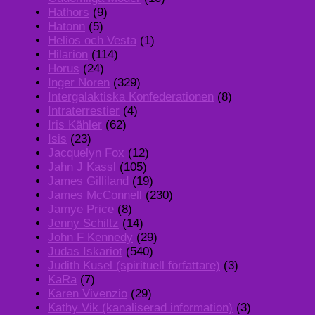
Hathors
(9)
Hatonn
(5)
Helios och Vesta
(1)
Hilarion
(114)
Horus
(24)
Inger Noren
(329)
Intergalaktiska Konfederationen
(8)
Intraterrestier
(4)
Iris Kähler
(62)
Isis
(23)
Jacquelyn Fox
(12)
Jahn J Kassl
(105)
James Gilliland
(19)
James McConnell
(230)
Jamye Price
(8)
Jenny Schiltz
(14)
John F Kennedy
(29)
Judas Iskariot
(540)
Judith Kusel (spirituell författare)
(3)
KaRa
(7)
Karen Vivenzio
(29)
Kathy Vik (kanaliserad information)
(3)