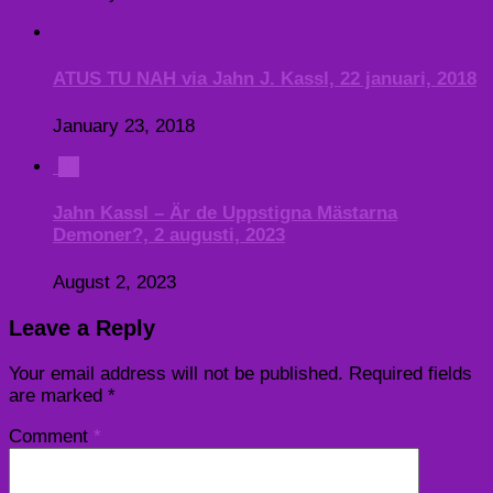
ATUS TU NAH via Jahn J. Kassl, 22 januari, 2018
January 23, 2018
0
Jahn Kassl – Är de Uppstigna Mästarna
Demoner?, 2 augusti, 2023
August 2, 2023
Leave a Reply
Your email address will not be published.
Required fields
are marked
*
Comment
*