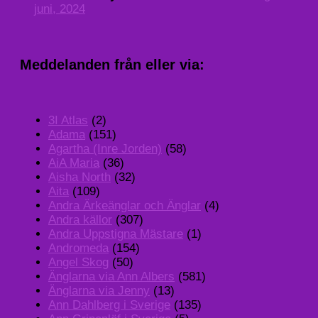
juni, 2024
Meddelanden från eller via:
3I Atlas
(2)
Adama
(151)
Agartha (Inre Jorden)
(58)
AiA Maria
(36)
Aisha North
(32)
Aita
(109)
Andra Ärkeänglar och Änglar
(4)
Andra källor
(307)
Andra Uppstigna Mästare
(1)
Andromeda
(154)
Angel Skog
(50)
Änglarna via Ann Albers
(581)
Änglarna via Jenny
(13)
Ann Dahlberg i Sverige
(135)