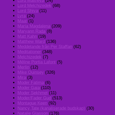
Lord Maitreya
(24)
Lord Melchizedek
(68)
Lord Shiva
(11)
Lyra
(24)
Maat
(1)
Maria Magdalena
(209)
Maryann Rada
(8)
Matt Kahn
(19)
Matthew Ward
(136)
Meddelande från Per Staffan
(62)
Meditationer
(348)
Melchizedek
(7)
Méline Portia Lafont
(5)
Merlin
(12)
Mike Quinsey
(326)
Mira
(3)
Moder Fatima
(6)
Moder Gaia
(110)
Moder Sekhmet
(11)
Moder/Fader Gud
(513)
Montague Keen
(92)
Nancy Tate (kanaliserade budskap)
(30)
Natalie Glasson
(176)