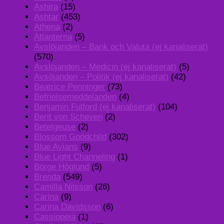
Ashira
(15)
Ashtar
(453)
Athena
(2)
Atlanterna
(5)
Avslöjanden – Bank och Valuta (ej kanaliserat)
(570)
Avslöjanden – Medicin (ej kanaliserat)
(5)
Avsöjanden – Politik (ej kanaliserat)
(42)
Beatrice Penninger
(73)
Befrielsemeddelanden
(4)
Benjamin Fulford (ej kanaliserat)
(104)
Berit von Scheven
(2)
Betelgeuse
(2)
Blossom Goodchild
(302)
Blue Avians
(9)
Blue Light Channeling
(1)
Börge Höglund
(5)
Brenda
(549)
Camilla Nilsson
(26)
Carina
(9)
Carina Davidsson
(6)
Cassiopeia
(1)