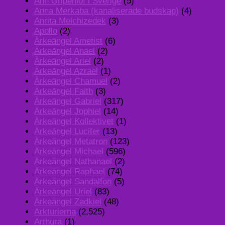
Ann Gripenlöf i Sverige
(5)
Anna Merkaba (kanaliserade budskap)
(4)
Anrita Melchizedek
(3)
Apollo
(2)
Ärkeängel Ametist
(6)
Ärkeängel Anael
(2)
Ärkeängel Ariel
(2)
Ärkeängel Azrael
(1)
Ärkeängel Chamuel
(2)
Ärkeängel Faith
(3)
Ärkeängel Gabriel
(317)
Ärkeängel Jophiel
(14)
Ärkeängel Kollektivet
(1)
Ärkeängel Lucifer
(13)
Ärkeängel Metatron
(123)
Ärkeängel Michael
(596)
Ärkeängel Nathanael
(2)
Ärkeängel Raphael
(74)
Ärkeängel Sandalfon
(5)
Ärkeängel Uriel
(83)
Ärkeängel Zadkiel
(48)
Arkturierna
(2,525)
Arthura
(1)