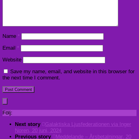
Name
*
Email
*
Website
Save my name, email, and website in this browser for
the next time I comment.
Följ:
Next story
Galaktiska Ljusfederationen via Inger
Noren, 20 juni, 2024
Previous story
Meddelande – Årsbetalningar, 20