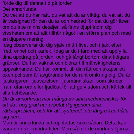
förde dig till denna tid på jorden.
Det annorlunda
Du vet att du har rätt, du vet att du är viktig, du vet att du
är välsignad för den du är och hedrad för det du gör även
om du inte minns detaljer, så finns djupt inom dig
vissheten om att allt tillhör något i en större plan och med
en djupare mening.
Idag observerar du dig själv mitt i livet och i jakt efter
fred, enhet och kärlek. Idag är du i färd med att uppfylla
dina uppdrag på jorden, och gå långt bortom dina tidigare
gränser. Du har vaknat och bidrar till mänsklighetens
uppvaknande. Du har kommit till din rätt och skapar ett
exempel som är avgörande för de runt omkring dig. Du är
ljuskrigaren, ljusvarelsen, ljusmänniskan, som skrider
fram utan ord eller ljudlöst för att ge visdom och kärlek till
alla behövande.
Du är annorlunda mot många av dina medmänniskor för
att du i hög grad har arbetat dig igenom dina
rädsloproblem, och för att systemet inte längre kan hålla
dig nere.
Man är annorlunda och uppfattas som sådan. Detta kan
vara en risk i mörka tider. Men så fort de mörka slöjorna