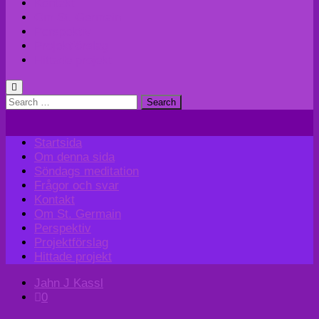
Kontakt
Om St. Germain
Perspektiv
Projektförslag
Hittade projekt
Search
for:
Startsida
Om denna sida
Söndags meditation
Frågor och svar
Kontakt
Om St. Germain
Perspektiv
Projektförslag
Hittade projekt
Jahn J Kassl
0