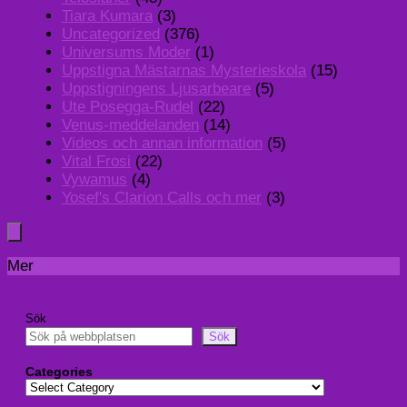
Tiara Kumara
(3)
Uncategorized
(376)
Universums Moder
(1)
Uppstigna Mästarnas Mysterieskola
(15)
Uppstigningens Ljusarbeare
(5)
Ute Posegga-Rudel
(22)
Venus-meddelanden
(14)
Videos och annan information
(5)
Vital Frosi
(22)
Vywamus
(4)
Yosef's Clarion Calls och mer
(3)
Mer
Sök
Sök
Categories