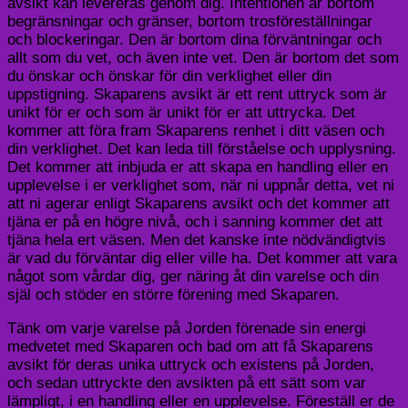
avsikt kan levereras genom dig. Intentionen är bortom
begränsningar och gränser, bortom trosföreställningar
och blockeringar. Den är bortom dina förväntningar och
allt som du vet, och även inte vet. Den är bortom det som
du önskar och önskar för din verklighet eller din
uppstigning. Skaparens avsikt är ett rent uttryck som är
unikt för er och som är unikt för er att uttrycka. Det
kommer att föra fram Skaparens renhet i ditt väsen och
din verklighet. Det kan leda till förståelse och upplysning.
Det kommer att inbjuda er att skapa en handling eller en
upplevelse i er verklighet som, när ni uppnår detta, vet ni
att ni agerar enligt Skaparens avsikt och det kommer att
tjäna er på en högre nivå, och i sanning kommer det att
tjäna hela ert väsen. Men det kanske inte nödvändigtvis
är vad du förväntar dig eller ville ha. Det kommer att vara
något som vårdar dig, ger näring åt din varelse och din
själ och stöder en större förening med Skaparen.
Tänk om varje varelse på Jorden förenade sin energi
medvetet med Skaparen och bad om att få Skaparens
avsikt för deras unika uttryck och existens på Jorden,
och sedan uttryckte den avsikten på ett sätt som var
lämpligt, i en handling eller en upplevelse. Föreställ er de