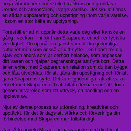
höga vibrationer som skulle förankras och grundas i
Jorden och atmosfären, i varje varelse. Det skulle finnas
en sådan uppdatering och uppstigning inom varje varelse,
liksom en stor källa av upplysning.
Föreställ er att ni uppnår detta varje dag eller kanske en
gång i veckan – ni för fram Skaparens enhet i er fysiska
verklighet. Du uppnår en tjänst som är din gudomliga
rättighet men som också är ditt syfte – en tjänst för dig
själv och andra som är oerhört helande, som anpassar
ditt väsen och hjälper begränsningar att flyta bort. Detta
är en enhet med Skaparen, en relation som du kan bygga
och låta utvecklas, för att tjäna din uppstigning och för att
tjäna Skaparens syfte. Det är er gudomliga rätt att vara i
enhet med Skaparen och att tillåta denna enhet att flöda
genom er varelse som ett uttryck, en handling och en
upplevelse.
Njut av denna process av utforskning, kreativitet och
upptäckt, för det är dags att stärka och förverkliga din
förbindelse med Skaparen mer fullständigt.
Jag, Ärkeängeln Mikael, är närvarande med dig för att