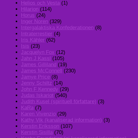
Helios och Vesta
(1)
Hilarion
(114)
Horus
(24)
Inger Noren
(329)
Intergalaktiska Konfederationen
(8)
Intraterrestier
(4)
Iris Kähler
(62)
Isis
(23)
Jacquelyn Fox
(12)
Jahn J Kassl
(105)
James Gilliland
(19)
James McConnell
(230)
Jamye Price
(8)
Jenny Schiltz
(14)
John F Kennedy
(29)
Judas Iskariot
(540)
Judith Kusel (spirituell författare)
(3)
KaRa
(7)
Karen Vivenzio
(29)
Kathy Vik (kanaliserad information)
(3)
Kerstin Eriksson
(107)
Kerstin Sisilla
(70)