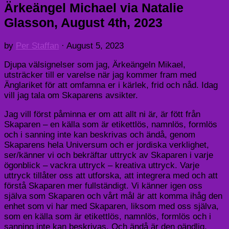
Ärkeängel Michael via Natalie
Glasson, August 4th, 2023
by
Per Staffan
·
August 5, 2023
Djupa välsignelser som jag, Ärkeängeln Mikael,
utsträcker till er varelse när jag kommer fram med
Änglariket för att omfamna er i kärlek, frid och nåd. Idag
vill jag tala om Skaparens avsikter.
Jag vill först påminna er om att allt ni är, är fött från
Skaparen – en källa som är etikettlös, namnlös, formlös
och i sanning inte kan beskrivas och ändå, genom
Skaparens hela Universum och er jordiska verklighet,
ser/känner vi och bekräftar uttryck av Skaparen i varje
ögonblick – vackra uttryck – kreativa uttryck. Varje
uttryck tillåter oss att utforska, att integrera med och att
förstå Skaparen mer fullständigt. Vi känner igen oss
själva som Skaparen och vårt mål är att komma ihåg den
enhet som vi har med Skaparen, liksom med oss själva,
som en källa som är etikettlös, namnlös, formlös och i
sanning inte kan beskrivas. Och ändå är den oändlig,