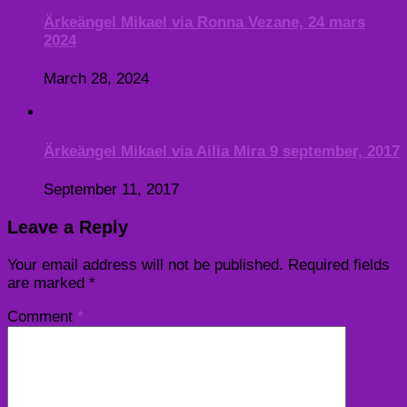
Ärkeängel Mikael via Ronna Vezane, 24 mars
2024
March 28, 2024
Ärkeängel Mikael via Ailia Mira 9 september, 2017
September 11, 2017
Leave a Reply
Your email address will not be published.
Required fields
are marked
*
Comment
*