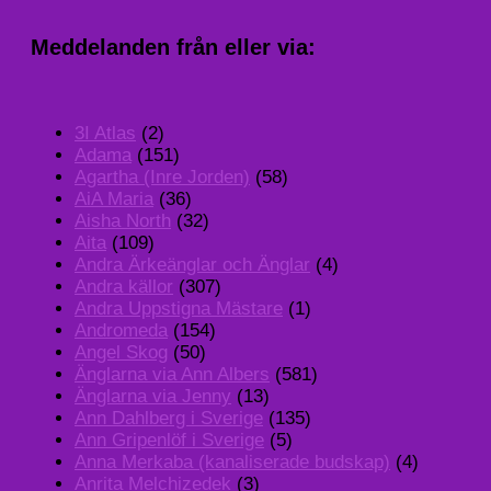
Meddelanden från eller via:
3I Atlas
(2)
Adama
(151)
Agartha (Inre Jorden)
(58)
AiA Maria
(36)
Aisha North
(32)
Aita
(109)
Andra Ärkeänglar och Änglar
(4)
Andra källor
(307)
Andra Uppstigna Mästare
(1)
Andromeda
(154)
Angel Skog
(50)
Änglarna via Ann Albers
(581)
Änglarna via Jenny
(13)
Ann Dahlberg i Sverige
(135)
Ann Gripenlöf i Sverige
(5)
Anna Merkaba (kanaliserade budskap)
(4)
Anrita Melchizedek
(3)