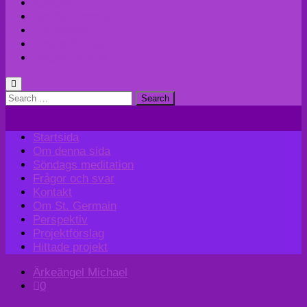
Kontakt
Om St. Germain
Perspektiv
Projektförslag
Hittade projekt
Search
for:
Startsida
Om denna sida
Söndags meditation
Frågor och svar
Kontakt
Om St. Germain
Perspektiv
Projektförslag
Hittade projekt
Ärkeängel Michael
0