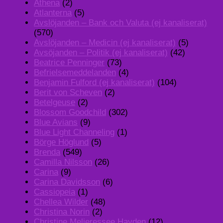
Athena
(2)
Atlanterna
(5)
Avslöjanden – Bank och Valuta (ej kanaliserat)
(570)
Avslöjanden – Medicin (ej kanaliserat)
(5)
Avsöjanden – Politik (ej kanaliserat)
(42)
Beatrice Penninger
(73)
Befrielsemeddelanden
(4)
Benjamin Fulford (ej kanaliserat)
(104)
Berit von Scheven
(2)
Betelgeuse
(2)
Blossom Goodchild
(302)
Blue Avians
(9)
Blue Light Channeling
(1)
Börge Höglund
(5)
Brenda
(549)
Camilla Nilsson
(26)
Carina
(9)
Carina Davidsson
(6)
Cassiopeia
(1)
Chellea Wilder
(48)
Christina Norin
(2)
Christine Melieressee Hayden
(12)