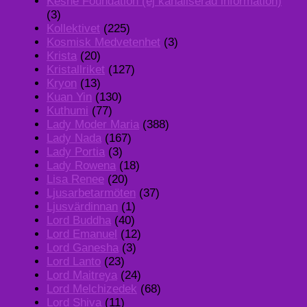
Keshe Foundation (ej kanaliserad information)
(3)
Kollektivet
(225)
Kosmisk Medvetenhet
(3)
Krista
(20)
Kristallriket
(127)
Kryon
(13)
Kuan Yin
(130)
Kuthumi
(77)
Lady Moder Maria
(388)
Lady Nada
(167)
Lady Portia
(3)
Lady Rowena
(18)
Lisa Renee
(20)
Ljusarbetarmöten
(37)
Ljusvärdinnan
(1)
Lord Buddha
(40)
Lord Emanuel
(12)
Lord Ganesha
(3)
Lord Lanto
(23)
Lord Maitreya
(24)
Lord Melchizedek
(68)
Lord Shiva
(11)