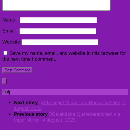
Name
*
Email
*
Website
Save my name, email, and website in this browser for
the next time I comment.
Följ:
Next story
Ärkeängel Mikael via Ronna Vezane, 2
augusti 2023
Previous story
Galaktiska Ljusfederationen via
Inger Noren, 4 augusti, 2023