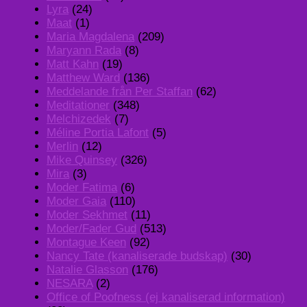
Lyra
(24)
Maat
(1)
Maria Magdalena
(209)
Maryann Rada
(8)
Matt Kahn
(19)
Matthew Ward
(136)
Meddelande från Per Staffan
(62)
Meditationer
(348)
Melchizedek
(7)
Méline Portia Lafont
(5)
Merlin
(12)
Mike Quinsey
(326)
Mira
(3)
Moder Fatima
(6)
Moder Gaia
(110)
Moder Sekhmet
(11)
Moder/Fader Gud
(513)
Montague Keen
(92)
Nancy Tate (kanaliserade budskap)
(30)
Natalie Glasson
(176)
NESARA
(2)
Office of Poofness (ej kanaliserad information)