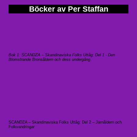
Böcker av Per Staffan
Bok 1: SCANDZA – Skandinaviska Folks Uttåg: Del 1 - Den
Blomstrande Bronsåldern och dess undergång
.
SCANDZA – Skandinaviska Folks Uttåg: Del 2 – Järnåldern och
Folkvandringar