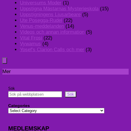
Universums Moder
(1)
Uppstigna Mästarnas Mysterieskola
(15)
Uppstigningens Ljusarbeare
(5)
Ute Posegga-Rudel
(22)
Venus-meddelanden
(14)
Videos och annan information
(5)
Vital Frosi
(22)
Vywamus
(4)
Yosef's Clarion Calls och mer
(3)
Mer
Sök
Sök
Categories
MEDLEMSKAP