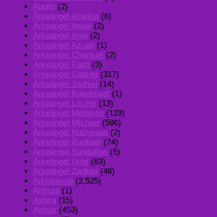
Apollo
(2)
Ärkeängel Ametist
(6)
Ärkeängel Anael
(2)
Ärkeängel Ariel
(2)
Ärkeängel Azrael
(1)
Ärkeängel Chamuel
(2)
Ärkeängel Faith
(3)
Ärkeängel Gabriel
(317)
Ärkeängel Jophiel
(14)
Ärkeängel Kollektivet
(1)
Ärkeängel Lucifer
(13)
Ärkeängel Metatron
(123)
Ärkeängel Michael
(596)
Ärkeängel Nathanael
(2)
Ärkeängel Raphael
(74)
Ärkeängel Sandalfon
(5)
Ärkeängel Uriel
(83)
Ärkeängel Zadkiel
(48)
Arkturierna
(2,525)
Arthura
(1)
Ashira
(15)
Ashtar
(453)