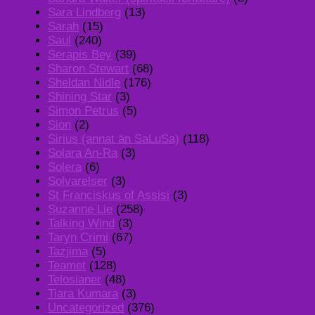
Sara Lindberg
(13)
Sarah
(15)
Saul
(240)
Serapis Bey
(39)
Sharon Stewart
(68)
Sheldan Nidle
(176)
Shining Star
(3)
Simon Petrus
(5)
Sion
(2)
Sirius (annat än SaLuSa)
(118)
Solara An-Ra
(3)
Solera
(6)
Solvarelser
(3)
St Franciskus of Assisi
(3)
Suzanne Lie
(258)
Talking Wind
(3)
Taryn Crimi
(67)
Tazjima
(5)
Teamet
(128)
Telosianer
(48)
Tiara Kumara
(3)
Uncategorized
(376)