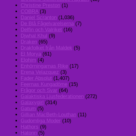
Christine Preston
(1)
COBRA
(3)
Daniel Scranton
(1,036)
De Blå Fågelvarelserna
(7)
Delfin och Valriket
(16)
Djwhal Khul
(9)
Draken
(65)
Drakfolket från Maldek
(5)
El Morya
(61)
Elohim
(4)
Enhörningarnas Rike
(17)
Erena Velazquez
(3)
Fader Absolut
(1,407)
Feernas Kungadöme
(15)
Frågor och Svar
(64)
Galaktiska Ljusfederationen
(272)
Galaxygirl
(314)
Gatum
(5)
Gillian MacBeth-Louthan
(11)
Gudomliga Moder
(10)
Hathors
(9)
Hatonn
(5)