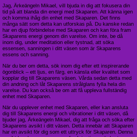
Jag, Ärkeängeln Mikael, vill bjuda in dig att fokusera din
tid på att blanda din energi med Skaparen. Att känna igen
och komma ihåg din enhet med Skaparen. Det finns
många sätt som detta kan utforskas på. Du kanske redan
har en djup förbindelse med Skaparen och kan föra fram
Skaparens energi genom din varelse. Om inte, be då
inom dig, under meditation eller tystnad, att söka
essensen, sanningen i ditt väsen som är Skaparens
essens och sanning.
När du ber om detta, sök inom dig efter ett inspirerande
ögonblick – ett ljus, en färg, en känsla eller kvalitet som
kopplar dig till Skaparens väsen. Vårda sedan detta med
din andning och låt Skaparens strålglans fylla hela din
varelse. Du kan också be om att få uppleva fullständig
enhet med Skaparen.
När du upplever enhet med Skaparen, eller kan ansluta
dig till Skaparens energi och vibrationer i ditt väsen, då
bjuder jag, Ärkeängeln Mikael, dig att fråga och söka efter
Skaparens avsikt i ditt väsen. Detta innebär att Skaparen
har en avsikt för dig som ett uttryck för Skaparen. Denna