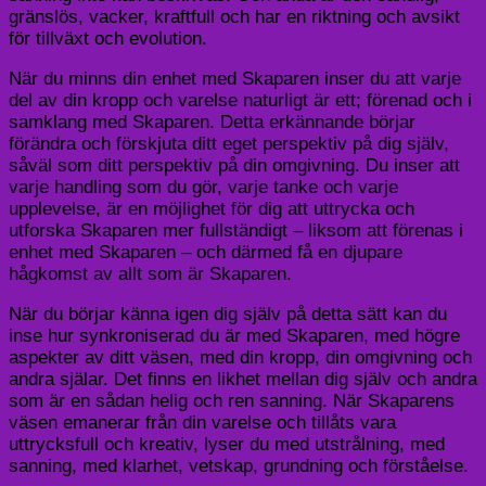
gränslös, vacker, kraftfull och har en riktning och avsikt
för tillväxt och evolution.
När du minns din enhet med Skaparen inser du att varje
del av din kropp och varelse naturligt är ett; förenad och i
samklang med Skaparen. Detta erkännande börjar
förändra och förskjuta ditt eget perspektiv på dig själv,
såväl som ditt perspektiv på din omgivning. Du inser att
varje handling som du gör, varje tanke och varje
upplevelse, är en möjlighet för dig att uttrycka och
utforska Skaparen mer fullständigt – liksom att förenas i
enhet med Skaparen – och därmed få en djupare
hågkomst av allt som är Skaparen.
När du börjar känna igen dig själv på detta sätt kan du
inse hur synkroniserad du är med Skaparen, med högre
aspekter av ditt väsen, med din kropp, din omgivning och
andra själar. Det finns en likhet mellan dig själv och andra
som är en sådan helig och ren sanning. När Skaparens
väsen emanerar från din varelse och tillåts vara
uttrycksfull och kreativ, lyser du med utstrålning, med
sanning, med klarhet, vetskap, grundning och förståelse.