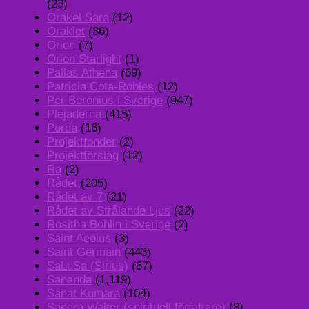
(23)
Orakel Sara
(12)
Oraklet
(36)
Orion
(7)
Orion Starlight
(1)
Pallas Athena
(69)
Patricia Cota-Robles
(12)
Per Beronius i Sverige
(947)
Plejaderna
(415)
Porda
(16)
Projektfonder
(2)
Projektförslag
(12)
Ra
(2)
Rådet
(205)
Rådet av 7
(21)
Rådet av Strålande Ljus
(22)
Rositha Bohlin i Sverige
(2)
Saint Aeolus
(3)
Saint Germain
(443)
SaLuSa (Sirius)
(67)
Sananda
(1,119)
Sanat Kumara
(104)
Sandra Walter (spirituell författare)
(8)