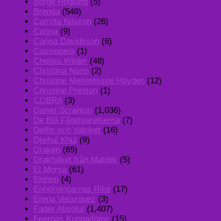
Börge Höglund
(5)
Brenda
(549)
Camilla Nilsson
(26)
Carina
(9)
Carina Davidsson
(6)
Cassiopeia
(1)
Chellea Wilder
(48)
Christina Norin
(2)
Christine Melieressee Hayden
(12)
Christine Preston
(1)
COBRA
(3)
Daniel Scranton
(1,036)
De Blå Fågelvarelserna
(7)
Delfin och Valriket
(16)
Djwhal Khul
(9)
Draken
(65)
Drakfolket från Maldek
(5)
El Morya
(61)
Elohim
(4)
Enhörningarnas Rike
(17)
Erena Velazquez
(3)
Fader Absolut
(1,407)
Feernas Kungadöme
(15)