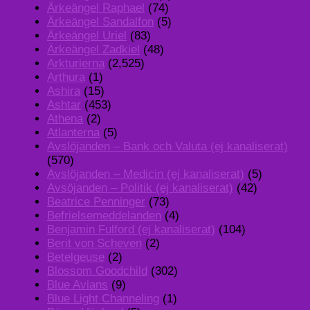
Ärkeängel Raphael
(74)
Ärkeängel Sandalfon
(5)
Ärkeängel Uriel
(83)
Ärkeängel Zadkiel
(48)
Arkturierna
(2,525)
Arthura
(1)
Ashira
(15)
Ashtar
(453)
Athena
(2)
Atlanterna
(5)
Avslöjanden – Bank och Valuta (ej kanaliserat)
(570)
Avslöjanden – Medicin (ej kanaliserat)
(5)
Avsöjanden – Politik (ej kanaliserat)
(42)
Beatrice Penninger
(73)
Befrielsemeddelanden
(4)
Benjamin Fulford (ej kanaliserat)
(104)
Berit von Scheven
(2)
Betelgeuse
(2)
Blossom Goodchild
(302)
Blue Avians
(9)
Blue Light Channeling
(1)