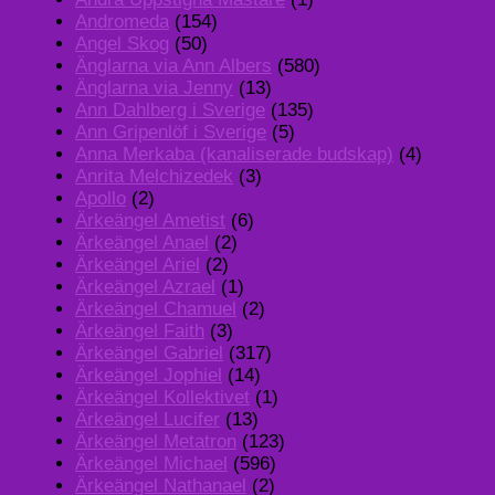
Andromeda
(154)
Angel Skog
(50)
Änglarna via Ann Albers
(580)
Änglarna via Jenny
(13)
Ann Dahlberg i Sverige
(135)
Ann Gripenlöf i Sverige
(5)
Anna Merkaba (kanaliserade budskap)
(4)
Anrita Melchizedek
(3)
Apollo
(2)
Ärkeängel Ametist
(6)
Ärkeängel Anael
(2)
Ärkeängel Ariel
(2)
Ärkeängel Azrael
(1)
Ärkeängel Chamuel
(2)
Ärkeängel Faith
(3)
Ärkeängel Gabriel
(317)
Ärkeängel Jophiel
(14)
Ärkeängel Kollektivet
(1)
Ärkeängel Lucifer
(13)
Ärkeängel Metatron
(123)
Ärkeängel Michael
(596)
Ärkeängel Nathanael
(2)