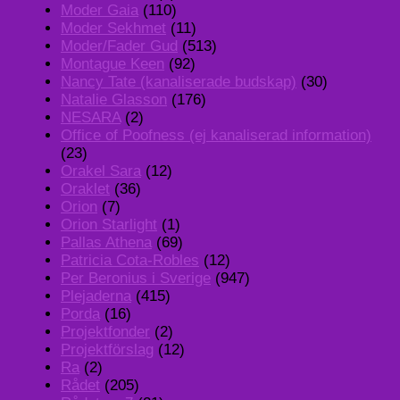
Moder Gaia
(110)
Moder Sekhmet
(11)
Moder/Fader Gud
(513)
Montague Keen
(92)
Nancy Tate (kanaliserade budskap)
(30)
Natalie Glasson
(176)
NESARA
(2)
Office of Poofness (ej kanaliserad information)
(23)
Orakel Sara
(12)
Oraklet
(36)
Orion
(7)
Orion Starlight
(1)
Pallas Athena
(69)
Patricia Cota-Robles
(12)
Per Beronius i Sverige
(947)
Plejaderna
(415)
Porda
(16)
Projektfonder
(2)
Projektförslag
(12)
Ra
(2)
Rådet
(205)