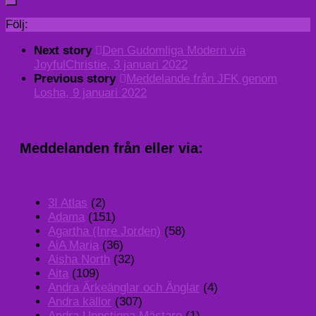
Följ:
Next story
Den Gudomliga Modern via
JoyfulChristie, 3 januari 2022
Previous story
Meddelande från JFK genom
Losha, 9 januari 2022
Meddelanden från eller via:
3I Atlas
(2)
Adama
(151)
Agartha (Inre Jorden)
(58)
AiA Maria
(36)
Aisha North
(32)
Aita
(109)
Andra Ärkeänglar och Änglar
(4)
Andra källor
(307)
Andra Uppstigna Mästare
(1)