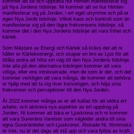
kommer att se och uppfatta hur Himlen manifesterar sig
på Nya Jordens tidslinje. Ni kommer att se hur Himlen
manifesterar sig på Jorden, i ert eget utrymme och på er
egen Nya Jords tidslinje. Vilket kaos och kontroll som än
manifesterar sig på den lägre frekvensens tidslinje, så
kommer det i den Nya Jordens tidslinje att vara frihet och
kärlek.
Som Mästare av Energi och Kärlek så krävs det att ni
håller er Kärleksenergi, och skapar en bro av Ljus för att
tillåta andra att hitta sin väg till den Nya Jordens tidslinje.
Inte alla på den alternativa tidslinjen kommer att vara
villiga, eller ens intresserade, men de som är det, och det
kommer verkligen att vara många, de kommer att behöva
er hjälp med att ta sig över korsningen, och höja sina
frekvenser och perceptioner till den Nya Jorden.
År 2022 kommer många av er att kallas för att utöka ert
arbete, och aktivera nya aspekter av ert uppdrag på
Jorden. Ni kommer att bära er Ljuskrona och ni kommer
att vara Suveräna Varelser som vägleder andra till sina
egna Suveräniteter och Ljuskronor. Älskade Ni, förminska
er inte, nu är det dags att stå upp och vara fyllda av kraft.