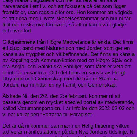
Lady Maria Magdalena kommer att lära er att vara
närvarande i ert liv, och att fokusera på det som ligger
framför er, utan rädsla eller oro. Hon kommer att vägleda
er att flöda med i livets skapelseströmmar och hur ni får
tillit när ni ska överlämna er, så att ni kan leva i glädje
och överflöd.
Glädjeämnena från Högre Medvetande är enkla. Det finns
ett djupt band med Naturen och med Jorden som ger en
känsla av trygghet och välbefinnande. Det finns en känsla
av Koppling och Kommunikation med ert Högre Själv och
era Ängla- och Galaktiska Familjer, som låter er veta att
ni inte är ensamma. Och det finns en känsla av Heligt
Utrymme och Gemenskap med de från er Stam på
Jorden, när ni hittar en ny Familj och Gemenskap.
Älskade Ni, den 2/2, den 2:e februari, kommer ni att
passera genom en mycket speciell portal av medvetande,
kallad Vattumansportalen. I år infaller den 2022-02-02 och
vi har kallat den “Portarna till Paradiset”.
Det är då ni kommer samman i en Helig Initiering vilken
aktiverar manifestationen på den Nya Jordens tidslinje. Ni