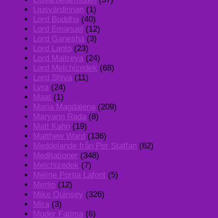
Ljusvärdinnan
(1)
Lord Buddha
(40)
Lord Emanuel
(12)
Lord Ganesha
(3)
Lord Lanto
(23)
Lord Maitreya
(24)
Lord Melchizedek
(68)
Lord Shiva
(11)
Lyra
(24)
Maat
(1)
Maria Magdalena
(209)
Maryann Rada
(8)
Matt Kahn
(19)
Matthew Ward
(136)
Meddelande från Per Staffan
(62)
Meditationer
(348)
Melchizedek
(7)
Méline Portia Lafont
(5)
Merlin
(12)
Mike Quinsey
(326)
Mira
(3)
Moder Fatima
(6)