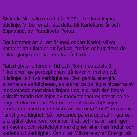
Älskade Ni, välkomna till år 2022 i Jordens linjära
tidslinje. Vi ber er att låta detta bli Kärlekens år och
öppnandet av Paradisets Portar.
Det kommer att bli ett år med enbart Kärlek vilket
kommer att tillåta er att lyckas, frodas och uppleva de
enkla glädjeämnena i era liv på Jorden.
Naturligtvis, eftersom Tid och Rum mestadels är
“illusioner” av perceptionen, så lever ni mellan två
tidslinjer och två verkligheter. Den gamla energin/
alternativa verkligheten, existerar på de lägre nivåerna av
medvetande med dess linjära tidslinje, och den högre
spiralformade tidslinjen av medvetenhet existerar på de
högre frekvenserna. Var och en av dessa tidslinjer,
producerar medan de existerar i samma “rum”, en annan
rumslig verklighet. Så, beroende på era uppfattningar och
era själsfrekvenser, kommer ni att befinna er i antingen
en kaotisk och skräckfylld verklighet, eller i en fridfull och
kärleksfull verklighet. Om ni är Mästare av er Energi, så