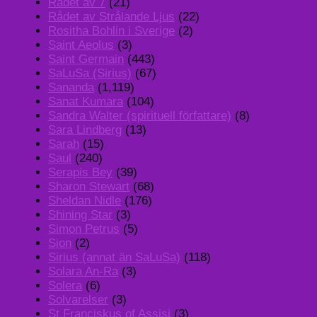
Rådet av 7
(21)
Rådet av Strålande Ljus
(22)
Rositha Bohlin i Sverige
(2)
Saint Aeolus
(3)
Saint Germain
(443)
SaLuSa (Sirius)
(67)
Sananda
(1,119)
Sanat Kumara
(104)
Sandra Walter (spirituell författare)
(8)
Sara Lindberg
(13)
Sarah
(15)
Saul
(240)
Serapis Bey
(39)
Sharon Stewart
(68)
Sheldan Nidle
(176)
Shining Star
(3)
Simon Petrus
(5)
Sion
(2)
Sirius (annat än SaLuSa)
(118)
Solara An-Ra
(3)
Solera
(6)
Solvarelser
(3)
St Franciskus of Assisi
(3)