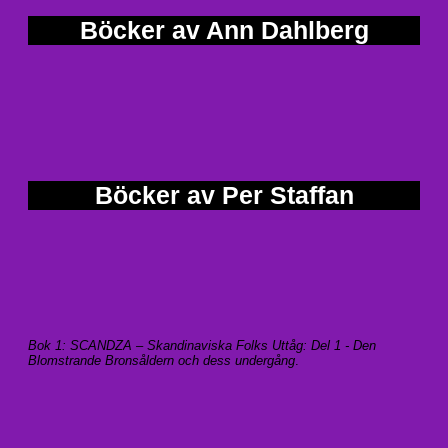
Böcker av Ann Dahlberg
Böcker av Per Staffan
Bok 1: SCANDZA – Skandinaviska Folks Uttåg: Del 1 - Den
Blomstrande Bronsåldern och dess undergång
.