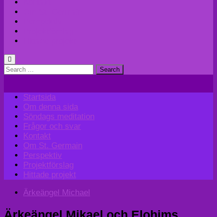
Kontakt
Om St. Germain
Perspektiv
Projektförslag
Hittade projekt
Search
for:
Startsida
Om denna sida
Söndags meditation
Frågor och svar
Kontakt
Om St. Germain
Perspektiv
Projektförslag
Hittade projekt
Ärkeängel Michael
Ärkeängel Mikael och Elohims