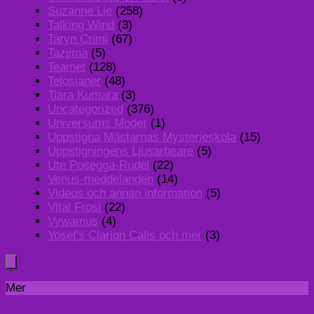
Suzanne Lie
(258)
Talking Wind
(3)
Taryn Crimi
(67)
Tazjima
(5)
Teamet
(128)
Telosianer
(48)
Tiara Kumara
(3)
Uncategorized
(376)
Universums Moder
(1)
Uppstigna Mästarnas Mysterieskola
(15)
Uppstigningens Ljusarbeare
(5)
Ute Posegga-Rudel
(22)
Venus-meddelanden
(14)
Videos och annan information
(5)
Vital Frosi
(22)
Vywamus
(4)
Yosef's Clarion Calls och mer
(3)
Mer