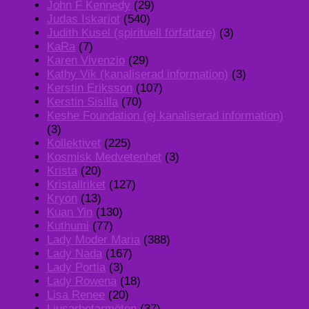
John F Kennedy
(29)
Judas Iskariot
(540)
Judith Kusel (spirituell författare)
(3)
KaRa
(7)
Karen Vivenzio
(29)
Kathy Vik (kanaliserad information)
(3)
Kerstin Eriksson
(107)
Kerstin Sisilla
(70)
Keshe Foundation (ej kanaliserad information)
(3)
Kollektivet
(225)
Kosmisk Medvetenhet
(3)
Krista
(20)
Kristallriket
(127)
Kryon
(13)
Kuan Yin
(130)
Kuthumi
(77)
Lady Moder Maria
(388)
Lady Nada
(167)
Lady Portia
(3)
Lady Rowena
(18)
Lisa Renee
(20)
Ljusarbetarmöten
(37)