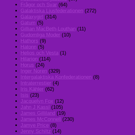
Frågor och Svar
(64)
Galaktiska Ljusfederationen
(272)
Galaxygirl
(314)
Gatum
(5)
Gillian MacBeth-Louthan
(11)
Gudomliga Moder
(10)
Hathors
(9)
Hatonn
(5)
Helios och Vesta
(1)
Hilarion
(114)
Horus
(24)
Inger Noren
(329)
Intergalaktiska Konfederationen
(8)
Intraterrestier
(4)
Iris Kähler
(62)
Isis
(23)
Jacquelyn Fox
(12)
Jahn J Kassl
(105)
James Gilliland
(19)
James McConnell
(230)
Jamye Price
(8)
Jenny Schiltz
(14)