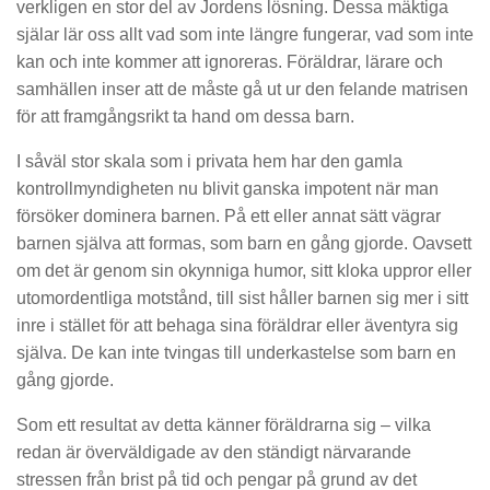
verkligen en stor del av Jordens lösning. Dessa mäktiga
själar lär oss allt vad som inte längre fungerar, vad som inte
kan och inte kommer att ignoreras. Föräldrar, lärare och
samhällen inser att de måste gå ut ur den felande matrisen
för att framgångsrikt ta hand om dessa barn.
I såväl stor skala som i privata hem har den gamla
kontrollmyndigheten nu blivit ganska impotent när man
försöker dominera barnen. På ett eller annat sätt vägrar
barnen själva att formas, som barn en gång gjorde. Oavsett
om det är genom sin okynniga humor, sitt kloka uppror eller
utomordentliga motstånd, till sist håller barnen sig mer i sitt
inre i stället för att behaga sina föräldrar eller äventyra sig
själva. De kan inte tvingas till underkastelse som barn en
gång gjorde.
Som ett resultat av detta känner föräldrarna sig – vilka
redan är överväldigade av den ständigt närvarande
stressen från brist på tid och pengar på grund av det