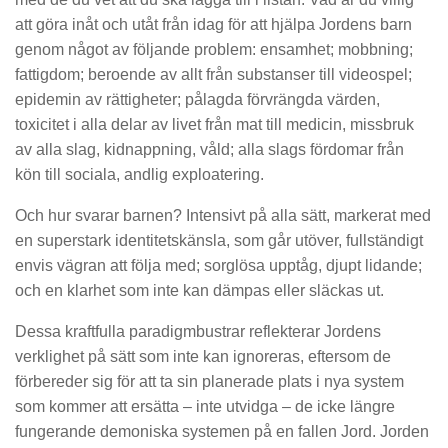
att göra inåt och utåt från idag för att hjälpa Jordens barn
genom något av följande problem: ensamhet; mobbning;
fattigdom; beroende av allt från substanser till videospel;
epidemin av rättigheter; pålagda förvrängda värden,
toxicitet i alla delar av livet från mat till medicin, missbruk
av alla slag, kidnappning, våld; alla slags fördomar från
kön till sociala, andlig exploatering.
Och hur svarar barnen? Intensivt på alla sätt, markerat med
en superstark identitetskänsla, som går utöver, fullständigt
envis vägran att följa med; sorglösa upptåg, djupt lidande;
och en klarhet som inte kan dämpas eller släckas ut.
Dessa kraftfulla paradigmbustrar reflekterar Jordens
verklighet på sätt som inte kan ignoreras, eftersom de
förbereder sig för att ta sin planerade plats i nya system
som kommer att ersätta – inte utvidga – de icke längre
fungerande demoniska systemen på en fallen Jord. Jorden