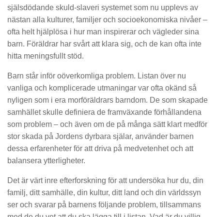
själsdödande skuld-slaveri systemet som nu upplevs av
nästan alla kulturer, familjer och socioekonomiska nivåer –
ofta helt hjälplösa i hur man inspirerar och vägleder sina
barn. Föräldrar har svårt att klara sig, och de kan ofta inte
hitta meningsfullt stöd.
Barn står inför oöverkomliga problem. Listan över nu
vanliga och komplicerade utmaningar var ofta okänd så
nyligen som i era morföräldrars barndom. De som skapade
samhället skulle definiera de framväxande förhållandena
som problem – och även om de på många sätt klart medför
stor skada på Jordens dyrbara själar, använder barnen
dessa erfarenheter för att driva på medvetenhet och att
balansera ytterligheter.
Det är värt inre efterforskning för att undersöka hur du, din
familj, ditt samhälle, din kultur, ditt land och din världssyn
ser och svarar på barnens följande problem, tillsammans
med de du vet att du ska lägga till i listan. Vad är du villig