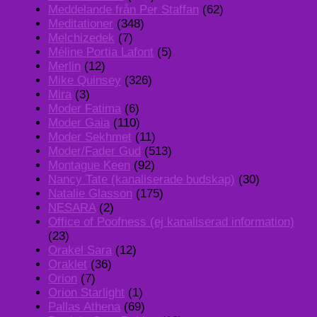
Meddelande från Per Staffan
(62)
Meditationer
(348)
Melchizedek
(7)
Méline Portia Lafont
(5)
Merlin
(12)
Mike Quinsey
(326)
Mira
(3)
Moder Fatima
(6)
Moder Gaia
(110)
Moder Sekhmet
(11)
Moder/Fader Gud
(513)
Montague Keen
(92)
Nancy Tate (kanaliserade budskap)
(30)
Natalie Glasson
(175)
NESARA
(2)
Office of Poofness (ej kanaliserad information)
(23)
Orakel Sara
(12)
Oraklet
(36)
Orion
(7)
Orion Starlight
(1)
Pallas Athena
(69)