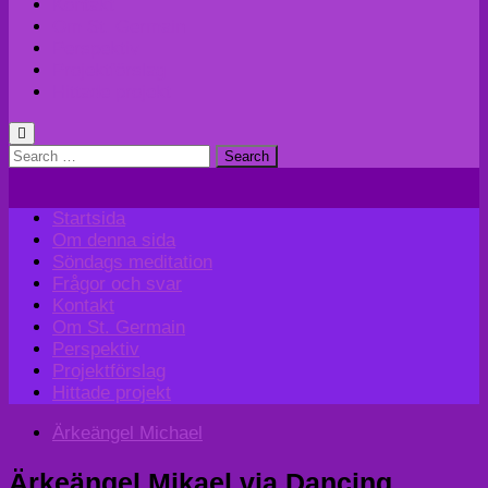
Kontakt
Om St. Germain
Perspektiv
Projektförslag
Hittade projekt
Search
for:
Startsida
Om denna sida
Söndags meditation
Frågor och svar
Kontakt
Om St. Germain
Perspektiv
Projektförslag
Hittade projekt
Ärkeängel Michael
Ärkeängel Mikael via Dancing