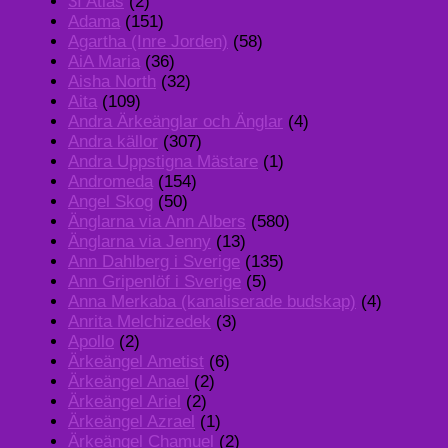
3I Atlas
(2)
Adama
(151)
Agartha (Inre Jorden)
(58)
AiA Maria
(36)
Aisha North
(32)
Aita
(109)
Andra Ärkeänglar och Änglar
(4)
Andra källor
(307)
Andra Uppstigna Mästare
(1)
Andromeda
(154)
Angel Skog
(50)
Änglarna via Ann Albers
(580)
Änglarna via Jenny
(13)
Ann Dahlberg i Sverige
(135)
Ann Gripenlöf i Sverige
(5)
Anna Merkaba (kanaliserade budskap)
(4)
Anrita Melchizedek
(3)
Apollo
(2)
Ärkeängel Ametist
(6)
Ärkeängel Anael
(2)
Ärkeängel Ariel
(2)
Ärkeängel Azrael
(1)
Ärkeängel Chamuel
(2)