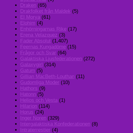
Draken
(65)
Drakfolket från Maldek
(5)
El Morya
(61)
Elohim
(4)
Enhörningarnas Rike
(17)
Erena Velazquez
(3)
Fader Absolut
(1,407)
Feernas Kungadöme
(15)
Frågor och Svar
(64)
Galaktiska Ljusfederationen
(272)
Galaxygirl
(314)
Gatum
(5)
Gillian MacBeth-Louthan
(11)
Gudomliga Moder
(10)
Hathors
(9)
Hatonn
(5)
Helios och Vesta
(1)
Hilarion
(114)
Horus
(24)
Inger Noren
(329)
Intergalaktiska Konfederationen
(8)
Intraterrestier
(4)