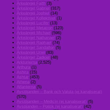
Ärkeängel Faith
(3)
Ärkeängel Gabriel
(317)
Ärkeängel Jophiel
(14)
Ärkeängel Kollektivet
(1)
Ärkeängel Lucifer
(13)
Ärkeängel Metatron
(123)
Ärkeängel Michael
(596)
Ärkeängel Nathanael
(2)
Ärkeängel Raphael
(74)
Ärkeängel Sandalfon
(5)
Ärkeängel Uriel
(83)
Ärkeängel Zadkiel
(48)
Arkturierna
(2,525)
Arthura
(1)
Ashira
(15)
Ashtar
(453)
Athena
(2)
Atlanterna
(5)
Avslöjanden – Bank och Valuta (ej kanaliserat)
(570)
Avslöjanden – Medicin (ej kanaliserat)
(5)
Avsöjanden – Politik (ej kanaliserat)
(42)