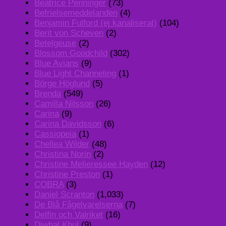
Beatrice Penninger
(73)
Befrielsemeddelanden
(4)
Benjamin Fulford (ej kanaliserat)
(104)
Berit von Scheven
(2)
Betelgeuse
(2)
Blossom Goodchild
(302)
Blue Avians
(9)
Blue Light Channeling
(1)
Börge Höglund
(5)
Brenda
(549)
Camilla Nilsson
(26)
Carina
(9)
Carina Davidsson
(6)
Cassiopeia
(1)
Chellea Wilder
(48)
Christina Norin
(2)
Christine Melieressee Hayden
(12)
Christine Preston
(1)
COBRA
(3)
Daniel Scranton
(1,033)
De Blå Fågelvarelserna
(7)
Delfin och Valriket
(16)
Djwhal Khul
(9)