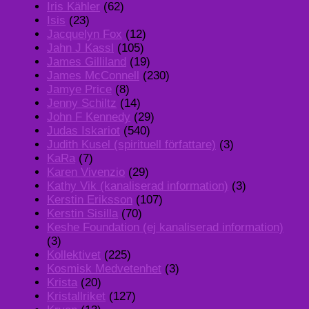
Iris Kähler
(62)
Isis
(23)
Jacquelyn Fox
(12)
Jahn J Kassl
(105)
James Gilliland
(19)
James McConnell
(230)
Jamye Price
(8)
Jenny Schiltz
(14)
John F Kennedy
(29)
Judas Iskariot
(540)
Judith Kusel (spirituell författare)
(3)
KaRa
(7)
Karen Vivenzio
(29)
Kathy Vik (kanaliserad information)
(3)
Kerstin Eriksson
(107)
Kerstin Sisilla
(70)
Keshe Foundation (ej kanaliserad information)
(3)
Kollektivet
(225)
Kosmisk Medvetenhet
(3)
Krista
(20)
Kristallriket
(127)