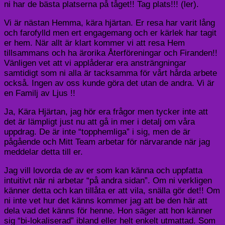
ni har de bästa platserna på tåget!! Tag plats!!! (ler).
Vi är nästan Hemma, kära hjärtan. Er resa har varit lång
och farofylld men ert engagemang och er kärlek har tagit
er hem. När allt är klart kommer vi att resa Hem
tillsammans och ha ärorika Återföreningar och Firanden!!
Vänligen vet att vi applåderar era ansträngningar
samtidigt som ni alla är tacksamma för vårt hårda arbete
också. Ingen av oss kunde göra det utan de andra. Vi är
en Familj av Ljus !!
Ja, Kära Hjärtan, jag hör era frågor men tycker inte att
det är lämpligt just nu att gå in mer i detalj om våra
uppdrag. De är inte “topphemliga” i sig, men de är
pågående och Mitt Team arbetar för närvarande när jag
meddelar detta till er.
Jag vill lovorda de av er som kan känna och uppfatta
intuitivt när ni arbetar “på andra sidan”. Om ni verkligen
känner detta och kan tillåta er att vila, snälla gör det!! Om
ni inte vet hur det känns kommer jag att be den här att
dela vad det känns för henne. Hon säger att hon känner
sig “bi-lokaliserad” ibland eller helt enkelt utmattad. Som