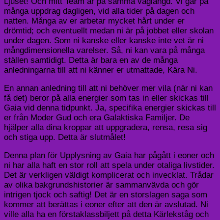
Ljuset! Och mitt Team är på samma våglängd. Vi går på
många uppdrag dagligen, vid alla tider på dagen och
natten. Många av er arbetar mycket hårt under er
drömtid; och eventuellt medan ni är på jobbet eller skolan
under dagen. Som ni kanske eller kanske inte vet är ni
mångdimensionella varelser. Så, ni kan vara på många
ställen samtidigt. Detta är bara en av de många
anledningarna till att ni känner er utmattade, Kära Ni.
En annan anledning till att ni behöver mer vila (när ni kan
få det) beror på alla energier som tas in eller skickas till
Gaia vid denna tidpunkt. Ja, specifika energier skickas till
er från Moder Gud och era Galaktiska Familjer. De
hjälper alla dina kroppar att uppgradera, rensa, resa sig
och stiga upp. Detta är slutmålet!
Denna plan för Upplysning av Gaia har pågått i eoner och
ni har alla haft en stor roll att spela under otaliga livstider.
Det är verkligen väldigt komplicerat och invecklat. Trådar
av olika bakgrundshistorier är sammanvävda och gör
intrigen tjock och saftig! Det är en storslagen saga som
kommer att berättas i eoner efter att den är avslutad. Ni
ville alla ha en förstaklassbiljett på detta Kärlekståg och