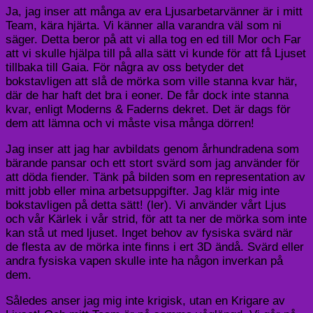
Ja, jag inser att många av era Ljusarbetarvänner är i mitt
Team, kära hjärta. Vi känner alla varandra väl som ni
säger. Detta beror på att vi alla tog en ed till Mor och Far
att vi skulle hjälpa till på alla sätt vi kunde för att få Ljuset
tillbaka till Gaia. För några av oss betyder det
bokstavligen att slå de mörka som ville stanna kvar här,
där de har haft det bra i eoner. De får dock inte stanna
kvar, enligt Moderns & Faderns dekret. Det är dags för
dem att lämna och vi måste visa många dörren!
Jag inser att jag har avbildats genom århundradena som
bärande pansar och ett stort svärd som jag använder för
att döda fiender. Tänk på bilden som en representation av
mitt jobb eller mina arbetsuppgifter. Jag klär mig inte
bokstavligen på detta sätt! (ler). Vi använder vårt Ljus
och vår Kärlek i vår strid, för att ta ner de mörka som inte
kan stå ut med ljuset. Inget behov av fysiska svärd när
de flesta av de mörka inte finns i ert 3D ändå. Svärd eller
andra fysiska vapen skulle inte ha någon inverkan på
dem.
Således anser jag mig inte krigisk, utan en Krigare av