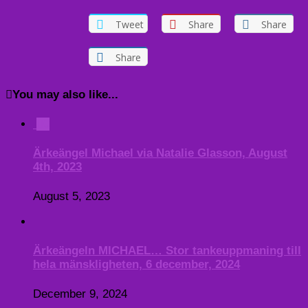
Tweet
Share
Share
Share
You may also like...
0
Ärkeängel Michael via Natalie Glasson, August
4th, 2023
August 5, 2023
Ärkeängeln MICHAEL… Stor tankeuppmaning till
hela mänskligheten, 6 december, 2024
December 9, 2024