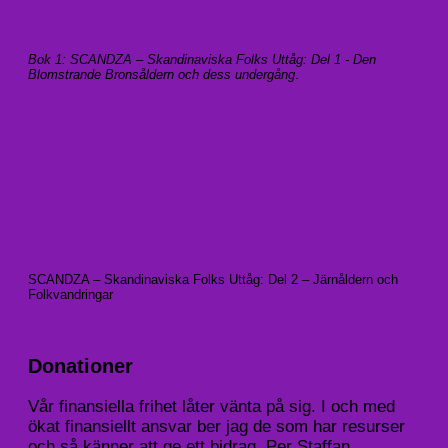
Bok 1: SCANDZA – Skandinaviska Folks Uttåg: Del 1 - Den
Blomstrande Bronsåldern och dess undergång
.
SCANDZA – Skandinaviska Folks Uttåg: Del 2 – Järnåldern och
Folkvandringar
Donationer
Vår finansiella frihet låter vänta på sig. I och med
ökat finansiellt ansvar ber jag de som har resurser
och så känner att ge ett bidrag. Per Staffan