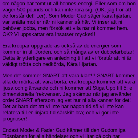
om någon har tömt ut all hennes energi. Eller som om hon
väger 500 pounds och kan inte röra sig. (OK, jag tror att
de förstår det! Ler). Som Moder Gud säger kära hjärtan,
var snälla mot er när ni känner så här. Vi inser att ni
behöver jobba, men försök att vila när ni kommer hem.
OK? Vi uppskattar era insatser mycket!!
Era kroppar uppgraderas också av de energier som
kommer in till Jorden, och så många av er dubbelarbetar!
Detta är ytterligare en anledning till att vi förstår att ni är
väldigt trötta och nedkörda, Kära Hjärtan.
Men det kommer SNART att vara klart!!! SNART kommer
alla de mörka att vara borta, era kroppar kommer att vara
ljusa och glänsande och ni kommer att Stiga Upp till 5: e
dimensionella frekvenser. Jag skämtar när jag använder
ordet SNART eftersom jag vet hur ni alla känner för det!
Det är bara det att vi inte har någon tid så vi inte kan
relatera till er linjära tid särskilt bra; och vi gör inte
prognoser!
Endast Moder & Fader Gud känner till den Gudomliga
Tidsplanen för alla händelser och vi litar på och har