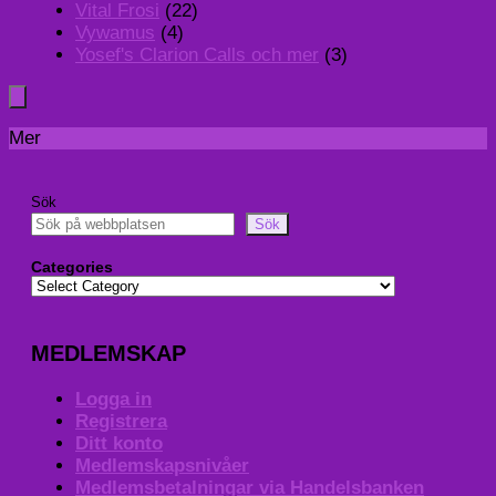
Vital Frosi
(22)
Vywamus
(4)
Yosef's Clarion Calls och mer
(3)
Mer
Sök
Sök
Categories
MEDLEMSKAP
Logga in
Registrera
Ditt konto
Medlemskapsnivåer
Medlemsbetalningar via Handelsbanken