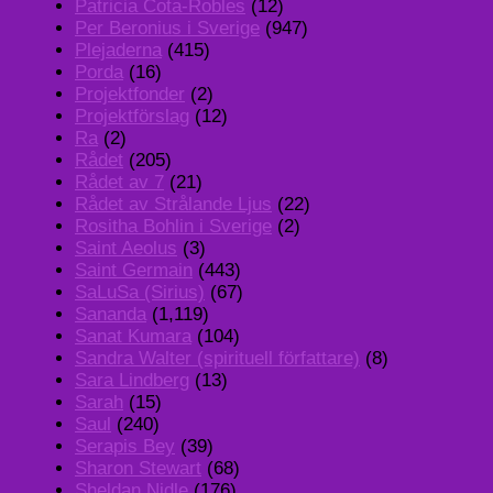
Patricia Cota-Robles
(12)
Per Beronius i Sverige
(947)
Plejaderna
(415)
Porda
(16)
Projektfonder
(2)
Projektförslag
(12)
Ra
(2)
Rådet
(205)
Rådet av 7
(21)
Rådet av Strålande Ljus
(22)
Rositha Bohlin i Sverige
(2)
Saint Aeolus
(3)
Saint Germain
(443)
SaLuSa (Sirius)
(67)
Sananda
(1,119)
Sanat Kumara
(104)
Sandra Walter (spirituell författare)
(8)
Sara Lindberg
(13)
Sarah
(15)
Saul
(240)
Serapis Bey
(39)
Sharon Stewart
(68)
Sheldan Nidle
(176)