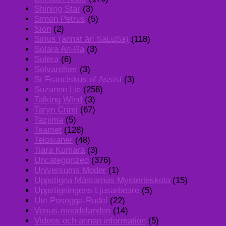
Shining Star
(3)
Simon Petrus
(5)
Sion
(2)
Sirius (annat än SaLuSa)
(118)
Solara An-Ra
(3)
Solera
(6)
Solvarelser
(3)
St Franciskus of Assisi
(3)
Suzanne Lie
(258)
Talking Wind
(3)
Taryn Crimi
(67)
Tazjima
(5)
Teamet
(128)
Telosianer
(48)
Tiara Kumara
(3)
Uncategorized
(376)
Universums Moder
(1)
Uppstigna Mästarnas Mysterieskola
(15)
Uppstigningens Ljusarbeare
(5)
Ute Posegga-Rudel
(22)
Venus-meddelanden
(14)
Videos och annan information
(5)