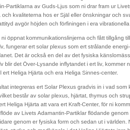
-Partiklarna av Guds-Ljus som ni drar fram ur Livets
 och kvaliteterna hos er Själ eller önskningar och sv
ttityd avgör höjden och förfiningen i era vibrationell
s ni öppnat kommunikationslinjerna och fått tillgång ti
lv, fungerar ert solar plexus som ert strålande energi
lanet. Det är också en del av det fysiska känslomäss
lv blir det Över-Lysande inflytandet i ert liv, kommer ni
till ert Heliga Hjärta och era Heliga Sinnes-center.
tat integreras ert Solar Plexus gradvis in i vad som k
 vilket består av solar plexus, hjärtat, thymus och str
t Heliga Hjärta att vara ert Kraft-Center, för ni komme
flöde av Livets Adamantin-Partiklar flödande genom e
vidare genom er fysiska form och sedan ut i världen