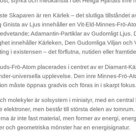
 tröst, styrka och medkänsla i det Heliga Hjärtats inre
e Skaparen är ren Kärlek – det slutliga tillståndet 
 Gnista av Ljus innehåller en Vit-Eld-Minnes-Frö-At
dvetande; Adamantin-Partiklar av Gudomligt Ljus. 
het innehåller Kärleken, Den Gudomliga Viljan och 
ting i existensen – det förflutna, nutiden eller framtid
ds-Frö-Atom placerades i centret av er Diamant-Kär
der-universella upplevelse. Den inre Minnes-Frö-At
tion måste öppnas gradvis och föras in i skarpt fokus
ch molekyler är solsystem i miniatyr, med en central
 elektroner, men består till största delen av tomrum
rna är inte fast material, men former av energi, energ
mer och geometriska mönster har en energisignatur.