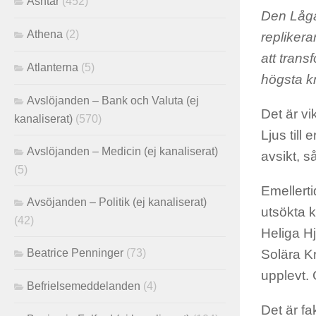
Ashtar
(452)
Den Låga
Athena
(2)
repliker
att tran
Atlanterna
(5)
högsta kr
Avslöjanden – Bank och Valuta (ej
Det är vi
kanaliserat)
(570)
Ljus till
Avslöjanden – Medicin (ej kanaliserat)
avsikt, s
(5)
Emellerti
Avsöjanden – Politik (ej kanaliserat)
utsökta k
(42)
Heliga Hj
Solära K
Beatrice Penninger
(73)
upplevt. 
Befrielsemeddelanden
(4)
Det är f