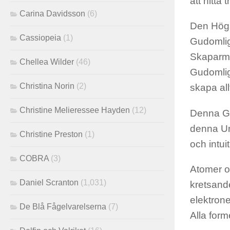
att hitta
Carina Davidsson
(6)
Den Högst
Cassiopeia
(1)
Gudomlig
Skaparme
Chellea Wilder
(46)
Gudomlig
Christina Norin
(2)
skapa all
Christine Melieressee Hayden
(12)
Denna Gu
denna Un
Christine Preston
(1)
och intui
COBRA
(3)
Atomer o
Daniel Scranton
(1,031)
kretsande
elektrone
De Blå Fågelvarelserna
(7)
Alla for