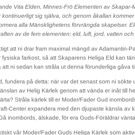
nde Vita Elden, Minnes-Frö Elementen av Skapar
ar kontinuerligt sig själva, och genom åkallan komm
sformera alla Mänsklighetens förvrängda skapelser. E
aften av de fem elementen: eld, luft, jord, vatten och 
ktigt att ni drar fram maximal mängd av Adamantin-Pa
 er fysiska farkost, så att Skaparens Heliga Eld kan t
å att ni sedan kan stråla ut denna förunderliga gåva ti
d, fundera på detta: när var det senast som ni sökte
änslan av Helig Kärlek genom att vända er inåt till h
ärta? Stråla kärlek till er Moder/Fader Gud inombord
raft-Center expandera med den djupaste känsla av k
Gå inombords, älskade, för era Guds-Föräldrar väntar
aktiskt vår Moder/Fader Guds Heliga Kärlek som aktiv