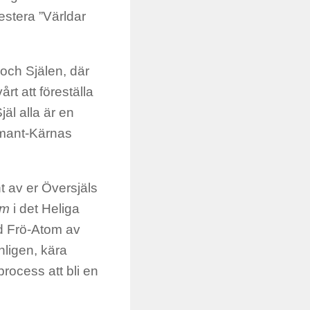
estera ”Världar
och Själen, där
rt att föreställa
jäl alla är en
amant-Kärnas
nt av er Översjäls
om
i det Heliga
ld Frö-Atom av
nligen, kära
process att bli en