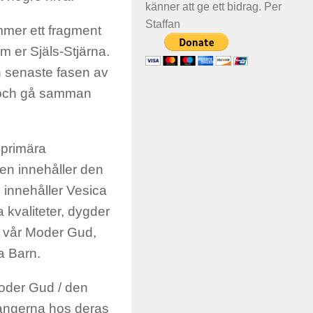
känner att ge ett bidrag. Per
Staffan
ommer ett fragment
om er Själs-Stjärna.
n senaste fasen av
e och gå samman
 primära
ken innehåller den
innehåller Vesica
kvaliteter, dygder
n vår Moder Gud,
a Barn.
oder Gud / den
langerna hos deras