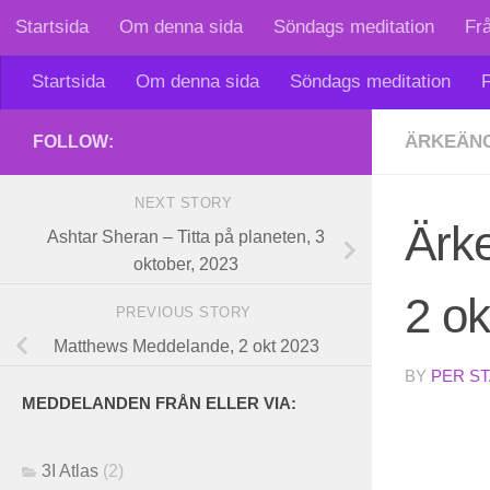
Startsida
Om denna sida
Söndags meditation
Fr
Skip to content
Startsida
Om denna sida
Söndags meditation
F
ÄRKEÄNG
FOLLOW:
NEXT STORY
Ärk
Ashtar Sheran – Titta på planeten, 3
oktober, 2023
2 o
PREVIOUS STORY
Matthews Meddelande, 2 okt 2023
BY
PER S
MEDDELANDEN FRÅN ELLER VIA:
3I Atlas
(2)