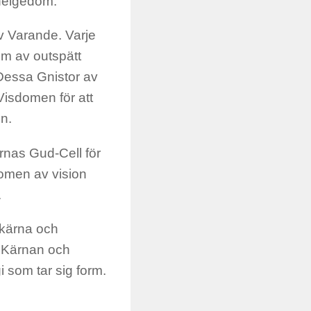
 helgedom.
av Varande. Varje
om av outspätt
Dessa Gnistor av
Visdomen för att
en.
nas Gud-Cell för
omen av vision
.
 kärna och
. Kärnan och
i som tar sig form.