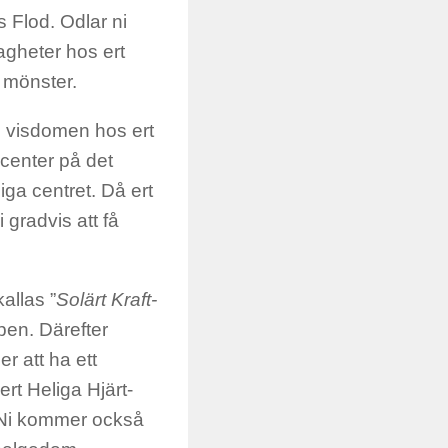
 Flod. Odlar ni
agheter hos ert
a mönster.
ll visdomen hos ert
-center på det
iga centret. Då ert
 gradvis att få
allas ”
Solärt Kraft-
upen. Därefter
r att ha ett
rt Heliga Hjärt-
. Ni kommer också