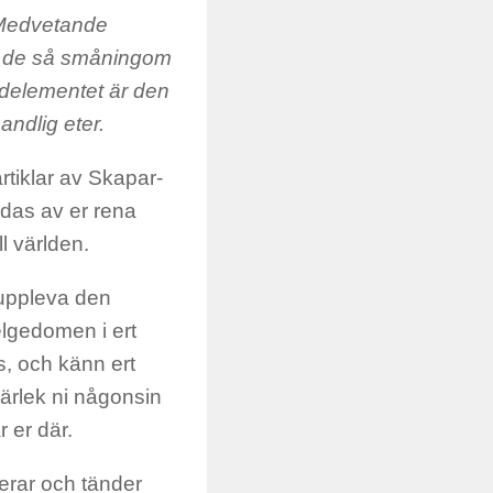
-Medvetande
er de så småningom
ldelementet är den
andlig eter.
rtiklar av Skapar-
ändas av er rena
ll världen.
 uppleva den
elgedomen i ert
s, och känn ert
ärlek ni någonsin
 er där.
erar och tänder