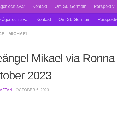
ågor och svar
Kontakt
Om St. Germain
Perspektiv
rågor och svar
Kontakt
Om St. Germain
Perspekti
EL MICHAEL
eängel Mikael via Ronna
ktober 2023
TAFFAN
·
OCTOBER 6, 2023