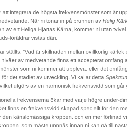
är att integrera de högsta frekvensmönster som är up
medvetande. När ni tonar in på brunnen av
Helig Kär
n av ert Heliga Hjärtas Kärna, kommer ni utan tvivel
ds-föräldrar vistas däri.
r ställts: ”Vad är skillnaden mellan ovillkorlig kärlek
 nivåer av medvetande finns ett accepterat omfång a
mönster som ni kommer att uppleva; eller det omfång
 för det stadiet av utveckling. Vi kallar detta
Spektrum
vilket utgörs av en harmonisk frekvensvidd som går
tionella frekvenserna ökar med varje högre under-dim
Det finns en frekvensvidd skapad speciellt för den m
r den känslomässiga kroppen, och en mer förfinad vi
kroppen, som måste uppnås innan ni kan gå till näst