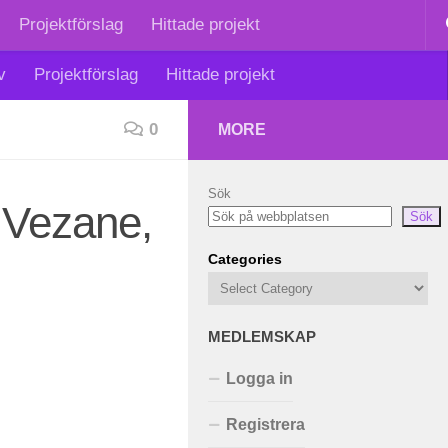
Projektförslag
Hittade projekt
v
Projektförslag
Hittade projekt
0
MORE
Sök
 Vezane,
Sök
Categories
MEDLEMSKAP
Logga in
Registrera