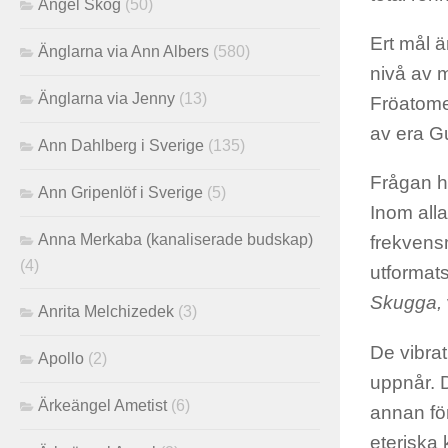
Angel Skog
(50)
Ert mål 
Änglarna via Ann Albers
(580)
nivå av 
Änglarna via Jenny
(13)
Fröatome
av era Gu
Ann Dahlberg i Sverige
(135)
Frågan ha
Ann Gripenlöf i Sverige
(5)
Inom alla
Anna Merkaba (kanaliserade budskap)
frekvens
(4)
utformats
Skugga,
Anrita Melchizedek
(3)
De vibra
Apollo
(2)
uppnår. 
Ärkeängel Ametist
(6)
annan fö
eteriska 