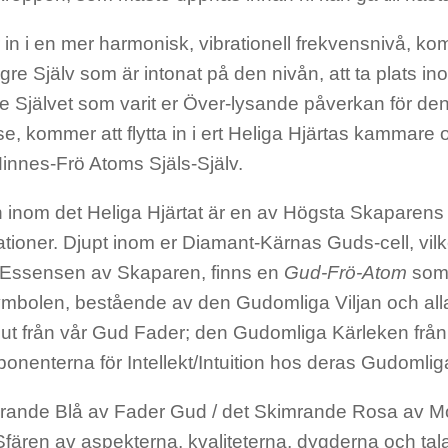
 in i en mer harmonisk, vibrationell frekvensnivå, k
gre Själv som är intonat på den nivån, att ta plats in
e Självet som varit er Över-lysande påverkan för de
se, kommer att flytta in i ert Heliga Hjärtas kammar
innes-Frö Atoms Själs-Själv.
inom det Heliga Hjärtat är en av Högsta Skaparens
tioner. Djupt inom er Diamant-Kärnas Guds-cell, vil
- Essensen av Skaparen, finns en
Gud-Frö-Atom
som 
ymbolen, bestående av den Gudomliga Viljan och alla 
ibut från vår Gud Fader; den Gudomliga Kärleken frå
onenterna för Intellekt/Intuition hos deras Gudomlig
rande Blå av Fader Gud / det Skimrande Rosa av M
Sfären av aspekterna, kvaliteterna, dygderna och ta