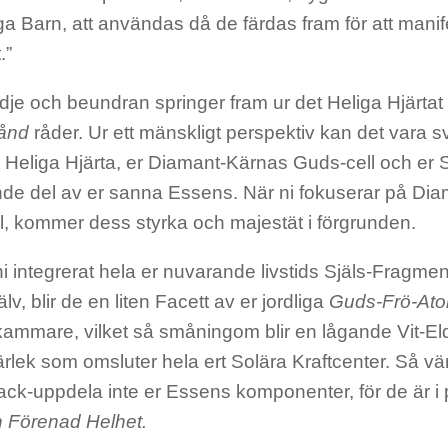
 Barn, att användas då de färdas fram för att manif
.”
je och beundran springer fram ur det Heliga Hjärtat 
tånd
råder. Ur ett mänskligt perspektiv kan det vara svå
rt Heliga Hjärta, er Diamant-Kärnas Guds-cell och er S
de del av er sanna Essens. När ni fokuserar på Di
l, kommer dess styrka och majestät i förgrunden.
 ni integrerat hela er nuvarande livstids Själs-Fragme
lv, blir de en liten Facett av er jordliga
Guds-Frö-At
 kammare, vilket så småningom blir en lågande Vit-E
lek som omsluter hela ert Solära Kraftcenter. Så vä
fack-uppdela inte er Essens komponenter, för de är i 
 Förenad Helhet.