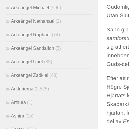
Gudomliga
Ärkeängel Michael
(596)
Utan Slut
Ärkeängel Nathanael
(2)
Sann gläd
Ärkeängel Raphael
(74)
samförs
sig att e
Ärkeängel Sandalfon
(5)
inneboen
Ärkeängel Uriel
(83)
Guds-cel
Ärkeängel Zadkiel
(48)
Efter att
Högre Sjä
Arkturierna
(2,525)
Hjärtats
Arthura
(1)
Skaparkär
hjärtan, 
Ashira
(15)
del av
En