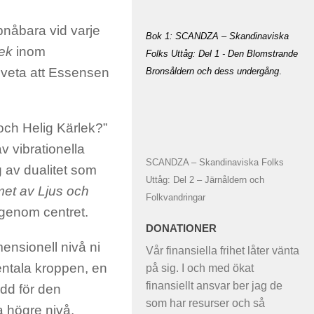
pnåbara vid varje
Bok 1: SCANDZA – Skandinaviska
lek
inom
Folks Uttåg: Del 1 - Den Blomstrande
 veta att Essensen
Bronsåldern och dess undergång
.
 och Helig Kärlek?”
v vibrationella
SCANDZA – Skandinaviska Folks
 av dualitet som
Uttåg: Del 2 – Järnåldern och
et av Ljus och
Folkvandringar
 genom centret.
DONATIONER
ensionell nivå ni
Vår finansiella frihet låter vänta
entala kroppen, en
på sig. I och med ökat
finansiellt ansvar ber jag de
dd för den
som har resurser och så
a högre nivå.