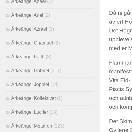
Ärkeängel Anael
(2)
Då ni går
Ärkeängel Ariel
(2)
av ert Hö
Ärkeängel Azrael
(1)
Det Högr
upplevel
Ärkeängel Chamuel
(2)
med er M
Ärkeängel Faith
(3)
Flamman 
Ärkeängel Gabriel
(317)
manifesta
Vita Eld
Ärkeängel Jophiel
(14)
Piscis S
och attr
Ärkeängel Kollektivet
(1)
och komp
Ärkeängel Lucifer
(13)
Det Skim
Ärkeängel Metatron
(123)
Gyllene 