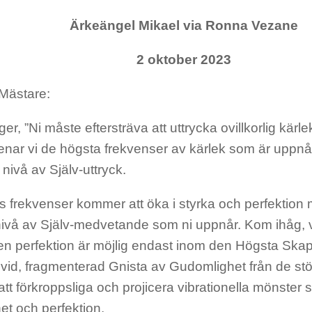
Ärkeängel Mikael via Ronna Vezane
2 oktober 2023
Mästare:
ger, ”Ni måste eftersträva att uttrycka ovillkorlig kär
menar vi de högsta frekvenser av kärlek som är uppnå
 nivå av Själv-uttryck.
s frekvenser kommer att öka i styrka och perfektion
nivå av Själv-medvetande som ni uppnår. Kom ihåg, vi
”Ren perfektion är möjlig endast inom den Högsta Sk
ivid, fragmenterad Gnista av Gudomlighet från de störs
t förkroppsliga och projicera vibrationella mönster
het och perfektion.