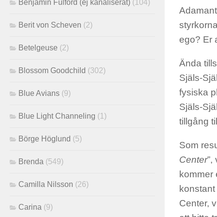
Benjamin Fulford (ej kanaliserat)
(104)
Adamantin
styrkorna
Berit von Scheven
(2)
ego? Er a
Betelgeuse
(2)
Ända till
Blossom Goodchild
(302)
Själs-Sjä
fysiska p
Blue Avians
(9)
Själs-Sjä
Blue Light Channeling
(1)
tillgång 
Börge Höglund
(5)
Som resul
Center
”,
Brenda
(549)
kommer er
Camilla Nilsson
(26)
konstant 
Center, 
Carina
(9)