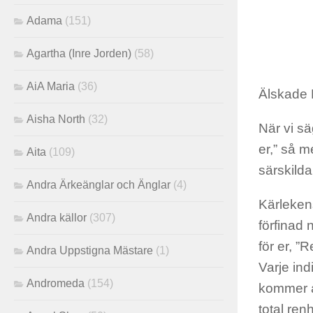
Adama
(151)
Agartha (Inre Jorden)
(58)
AiA Maria
(36)
Älskade 
Aisha North
(32)
När vi sä
er,” så 
Aita
(109)
särskilda
Andra Ärkeänglar och Änglar
(4)
Kärleken
Andra källor
(307)
förfinad 
för er, 
Andra Uppstigna Mästare
(1)
Varje ind
Andromeda
(154)
kommer at
total ren