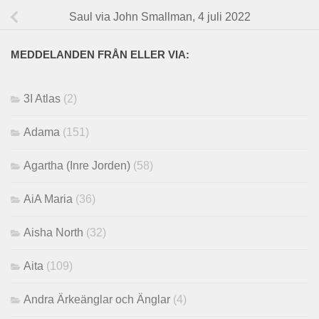
Saul via John Smallman, 4 juli 2022
MEDDELANDEN FRÅN ELLER VIA:
3I Atlas
(2)
Adama
(151)
Agartha (Inre Jorden)
(58)
AiA Maria
(36)
Aisha North
(32)
Aita
(109)
Andra Ärkeänglar och Änglar
(4)