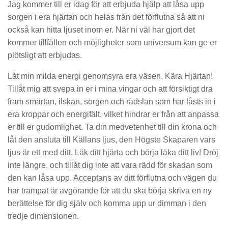
Jag kommer till er idag för att erbjuda hjälp att låsa upp
sorgen i era hjärtan och helas från det förflutna så att ni
också kan hitta ljuset inom er. När ni väl har gjort det
kommer tillfällen och möjligheter som universum kan ge er
plötsligt att erbjudas.
Låt min milda energi genomsyra era väsen, Kära Hjärtan!
Tillåt mig att svepa in er i mina vingar och att försiktigt dra
fram smärtan, ilskan, sorgen och rädslan som har låsts in i
era kroppar och energifält, vilket hindrar er från att anpassa
er till er gudomlighet. Ta din medvetenhet till din krona och
låt den ansluta till Källans ljus, den Högste Skaparen vars
ljus är ett med ditt. Läk ditt hjärta och börja läka ditt liv! Dröj
inte längre, och tillåt dig inte att vara rädd för skadan som
den kan låsa upp. Acceptans av ditt förflutna och vägen du
har trampat är avgörande för att du ska börja skriva en ny
berättelse för dig själv och komma upp ur dimman i den
tredje dimensionen.