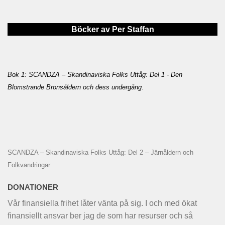
Böcker av Per Staffan
Bok 1: SCANDZA – Skandinaviska Folks Uttåg: Del 1 - Den
Blomstrande Bronsåldern och dess undergång
.
SCANDZA – Skandinaviska Folks Uttåg: Del 2 – Järnåldern och
Folkvandringar
DONATIONER
Vår finansiella frihet låter vänta på sig. I och med ökat
finansiellt ansvar ber jag de som har resurser och så