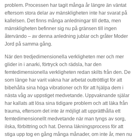
problem. Processen har tagit många år längre än väntat
eftersom stora delar av mänskligheten inte har svarat på
kallelsen. Det finns många anledningar till detta, men
mänskligheten befinner sig nu på gränsen till ingen
återvändo – av denna anledning jublar och gråter Moder
Jord på samma gång.
När den tredjedimensionella verkligheten mer och mer
glider in i anarki, förtryck och rädsla, har den
femtedimensionella verkligheten redan skilts från den. De
som länge har varit vakna har arbetat outtröttligt för att
bibehålla sina höga vibrationer och för att hjälpa dem i
nästa våg av uppstiget medvetande. Uppvaknande själar
har kallats att lösa sina tidigare problem och att läka från
trauma, eftersom det inte är möjligt att upprätthålla ett
femtedimensionellt medvetande när man tyngs av sorg,
ilska, förbittring och hat. Denna läkningsprocess för att
stiga upp tog en gång många månader, om inte år, men nu