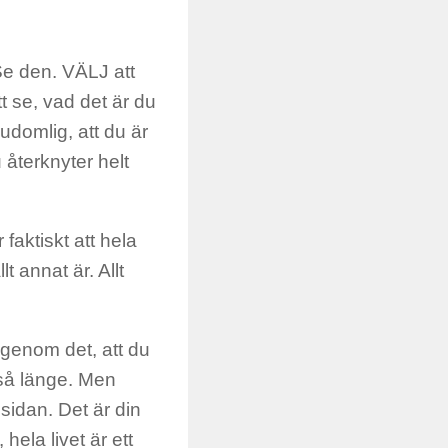
Se den. VÄLJ att
tt se, vad det är du
gudomlig, att du är
 återknyter helt
faktiskt att hela
lt annat är. Allt
igenom det, att du
 så länge. Men
sidan. Det är din
hela livet är ett