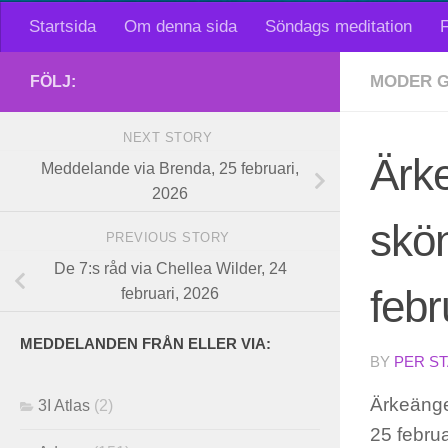
Startsida
Om denna sida
Söndags meditation
F
MODER G
FÖLJ:
NEXT STORY
Ärk
Meddelande via Brenda, 25 februari,
2026
skön
PREVIOUS STORY
De 7:s råd via Chellea Wilder, 24
febr
februari, 2026
MEDDELANDEN FRÅN ELLER VIA:
BY
PER S
Ärkeänge
3I Atlas
(2)
25 febru