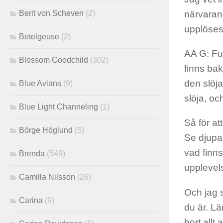
Berit von Scheven
(2)
närvarand
upplöses 
Betelgeuse
(2)
AA G: Fun
Blossom Goodchild
(302)
finns bak
den slöja
Blue Avians
(9)
slöja, oc
Blue Light Channeling
(1)
Så för att
Börge Höglund
(5)
Se djupar
vad finns
Brenda
(549)
upplevel
Camilla Nilsson
(26)
Och jag s
Carina
(9)
du är. Lä
bort allt