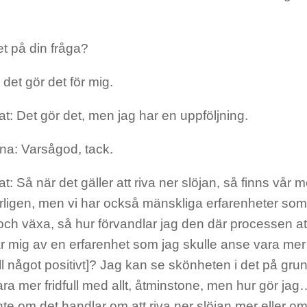
t på din fråga?
 det gör det för mig.
: Det gör det, men jag har en uppföljning.
na: Varsågod, tack.
: Så när det gäller att riva ner slöjan, så finns vår
ligen, men vi har också mänskliga erfarenheter som 
och växa, så hur förvandlar jag den där processen att
är mig av en erfarenhet som jag skulle anse vara mer
till något positivt]? Jag kan se skönheten i det på grun
ara mer fridfull med allt, åtminstone, men hur gör ja
nte om det handlar om att riva ner slöjan mer eller om