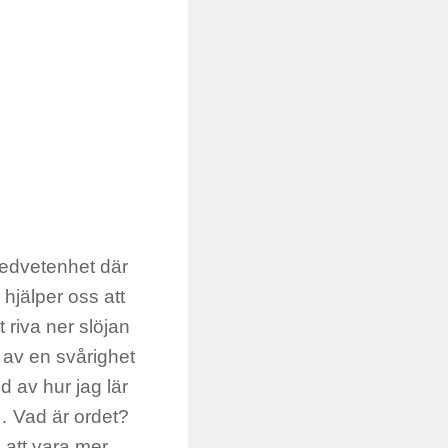
 medvetenhet där
hjälper oss att
 riva ner slöjan
 av en svårighet
d av hur jag lär
g… Vad är ordet?
 att vara mer