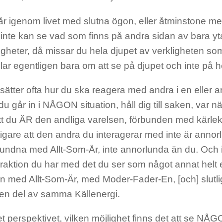
r igenom livet med slutna ögon, eller åtminstone m
 inte kan se vad som finns på andra sidan av bara yt
heter, då missar du hela djupet av verkligheten som 
ar egentligen bara om att se på djupet och inte på h
sätter ofta hur du ska reagera med andra i en eller a
 går in i NÅGON situation, håll dig till saken, var
t du ÄR den andliga varelsen, förbunden med kärleken
igare att den andra du interagerar med inte är anno
örbundna med Allt-Som-Är, inte annorlunda än du. Och
eraktion du har med det du ser som något annat helt 
on med Allt-Som-Är, med Moder-Fader-En, [och] slutli
 en del av samma Källenergi.
et perspektivet, vilken möjlighet finns det att se N