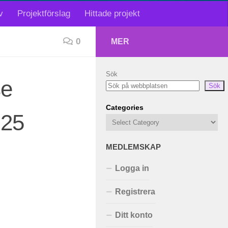
v
Projektförslag
Hittade projekt
0
MER
Sök
se
Sök
Categories
 25
MEDLEMSKAP
Logga in
Registrera
Ditt konto