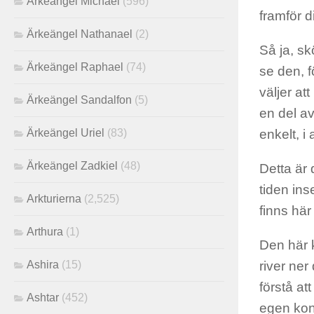
Ärkeängel Michael
(596)
framför 
Ärkeängel Nathanael
(2)
Så ja, sk
Ärkeängel Raphael
(74)
se den, f
väljer at
Ärkeängel Sandalfon
(5)
en del av
Ärkeängel Uriel
(83)
enkelt, i 
Ärkeängel Zadkiel
(48)
Detta är 
tiden inse
Arkturierna
(2,525)
finns här
Arthura
(1)
Den här k
Ashira
(15)
river ner
förstå at
Ashtar
(452)
egen kons