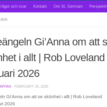
rågor och svar
Kontakt
Om St. Germain
Perspekti
AIA
eängeln Gi’Anna om att 
het i allt | Rob Loveland
uari 2026
TAFFAN
·
FEBRUARY 25, 2026
ln Gi’Anna om att se skönhet i allt | Rob Loveland
ari 2026