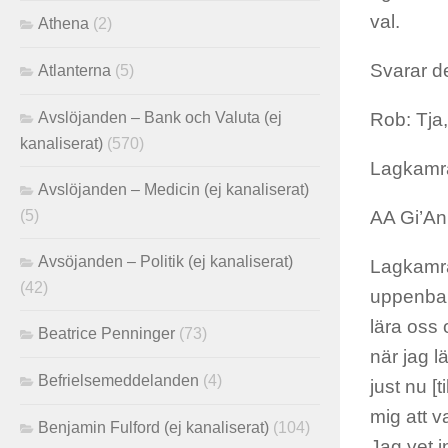
val.
Athena
(2)
Svarar de
Atlanterna
(5)
Avslöjanden – Bank och Valuta (ej
Rob: Tja,
kanaliserat)
(570)
Lagkamrat
Avslöjanden – Medicin (ej kanaliserat)
(5)
AA Gi’An
Avsöjanden – Politik (ej kanaliserat)
Lagkamrat
(42)
uppenbar
lära oss 
Beatrice Penninger
(73)
när jag l
Befrielsemeddelanden
(4)
just nu [
mig att v
Benjamin Fulford (ej kanaliserat)
(104)
Jag vet i