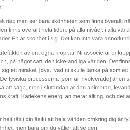
”.
lt rätt; man ser bara skönheten som finns överallt nä
den finns överallt hela tiden, på alla nivåer, i alla vär
der-En är skönhet i sig. Det kan inte vara annorlund
artefakten av era egna kroppar. Ni associerar er kro
ch, på något sätt, den icke-andliga världen. Det finn
i sig ett mirakel, [dvs.] vad ni skulle tänka på som et
. De fysiska processerna [som är involverade] är en 
så att säga, men i slutändan är den animerad, leva
s kraft. Kärlekens energi animerar allting, och det är
 helt rätt i din åsikt att hela världen omkring dig är f
önhet, men bara om du väljer att se den.