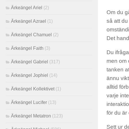
Ärkeängel Ariel
(2)
Om du gå
så att du
Ärkeängel Azrael
(1)
omständig
Ärkeängel Chamuel
(2)
Det handl
Ärkeängel Faith
(3)
Du ifråga
men om du
Ärkeängel Gabriel
(317)
tanken at
Ärkeängel Jophiel
(14)
ännu vikt
alltid f
Ärkeängel Kollektivet
(1)
varje int
Ärkeängel Lucifer
(13)
interakti
för du är
Ärkeängel Metatron
(123)
Sett ur d