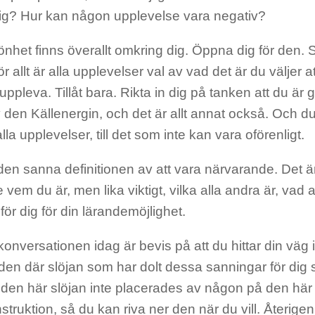
dig? Hur kan någon upplevelse vara negativ?
önhet finns överallt omkring dig. Öppna dig för den. 
ör allt är alla upplevelser val av vad det är du väljer a
t uppleva. Tillåt bara. Rikta in dig på tanken att du är 
 den Källenergin, och det är allt annat också. Och du
alla upplevelser, till det som inte kan vara oförenligt.
den sanna definitionen av att vara närvarande. Det är 
 vem du är, men lika viktigt, vilka alla andra är, vad al
 för dig för din lärandemöjlighet.
onversationen idag är bevis på att du hittar din väg 
 den där slöjan som har dolt dessa sanningar för dig
t den här slöjan inte placerades av någon på den här 
truktion, så du kan riva ner den när du vill. Återigen, 