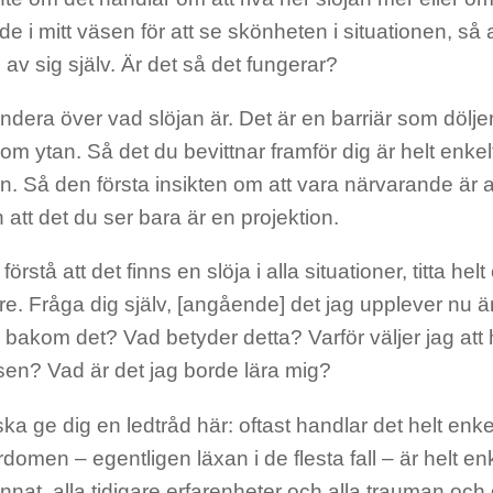
e i mitt väsen för att se skönheten i situationen, så
av sig själv. Är det så det fungerar?
dera över vad slöjan är. Det är en barriär som döljer
om ytan. Så det du bevittnar framför dig är helt enkel
n. Så den första insikten om att vara närvarande är a
h att det du ser bara är en projektion.
 förstå att det finns en slöja i alla situationer, titta h
e. Fråga dig själv, [angående] det jag upplever nu är
 bakom det? Vad betyder detta? Varför väljer jag att
sen? Vad är det jag borde lära mig?
ka ge dig en ledtråd här: oftast handlar det helt enk
rdomen – egentligen läxan i de flesta fall – är helt enk
 annat, alla tidigare erfarenheter och alla trauman oc