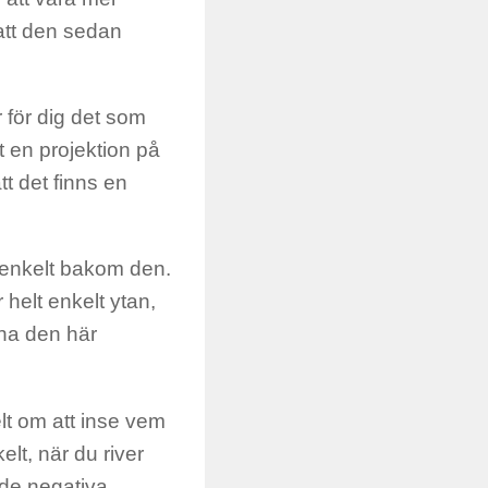
 att den sedan
 för dig det som
t en projektion på
tt det finns en
elt enkelt bakom den.
 helt enkelt ytan,
 ha den här
elt om att inse vem
elt, när du river
h de negativa