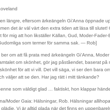
Loveland
r en längre, eftersom ärkeängeln Gi’Anna öppnade upp
men det är väl värt den extra tiden att läsa till slutet!
t för mig att hon likställer Källan, Gud, Moder-Fader-
Gudomliga som termer för samma sak. — Rob]
ber om att få prata med ärkeängeln Gi’Anna, Moder Ga
samtalet om skönhet, gör jag påståendet, baserat på 
 skönhet för att vi vill. Det vill säga, vi ser den bara o
h väljer att se den. Har jag rätt i mitt tänkande?
henne som väldigt glad … faktiskt, hon klappar händ
a/Moder Gaia: Hälsningar, Rob. Hälsningar allihopa. 
av glädje. Vi är alltid glada när det finns en uppenbarel