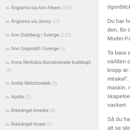
ögonblick
Änglarna via Ann Albers
(580)
Du har he
Änglarna via Jenny
(13)
den, för 
Ann Dahlberg i Sverige
(135)
Moder-Fa
Ann Gripenlöf i Sverige
(5)
Ta bara 
världen o
Anna Merkaba (kanaliserade budskap)
kropp är 
(4)
mirakel”
Anrita Melchizedek
(3)
maskin, 
skapelsen
Apollo
(2)
vackert.
Ärkeängel Ametist
(6)
Så du har
Ärkeängel Anael
(2)
att se sk