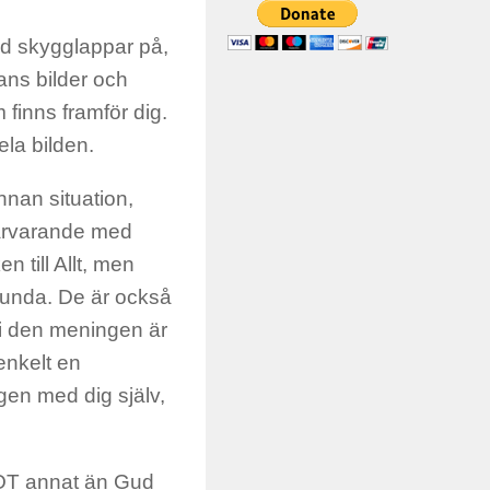
ed skygglappar på,
ans bilder och
finns framför dig.
ela bilden.
nnan situation,
 närvarande med
 till Allt, men
rlunda. De är också
 i den meningen är
enkelt en
gen med dig själv,
ÅGOT annat än Gud