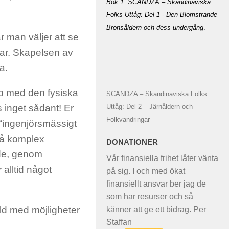
Bok 1: SCANDZA – Skandinaviska
Folks Uttåg: Del 1 - Den Blomstrande
Bronsåldern och dess undergång
.
r man väljer att se
ldar. Skapelsen av
a.
pp med den fysiska
SCANDZA – Skandinaviska Folks
Uttåg: Del 2 – Järnåldern och
s inget sådant! Er
Folkvandringar
t “ingenjörsmässigt
så komplex
DONATIONER
nde, genom
Vår finansiella frihet låter vänta
 alltid något
på sig. I och med ökat
finansiellt ansvar ber jag de
som har resurser och så
ylld med möjligheter
känner att ge ett bidrag. Per
Staffan