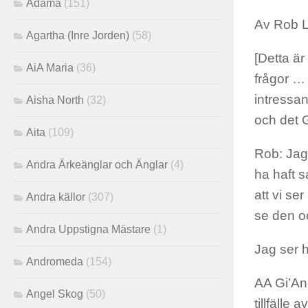
Adama
(151)
Av Rob 
Agartha (Inre Jorden)
(58)
[Detta ä
AiA Maria
(36)
frågor … 
intressan
Aisha North
(32)
och det 
Aita
(109)
Rob: Jag 
Andra Ärkeänglar och Änglar
(4)
ha haft 
att vi ser
Andra källor
(307)
se den oc
Andra Uppstigna Mästare
(1)
Jag ser 
Andromeda
(154)
AA Gi’Ann
Angel Skog
(50)
tillfälle 