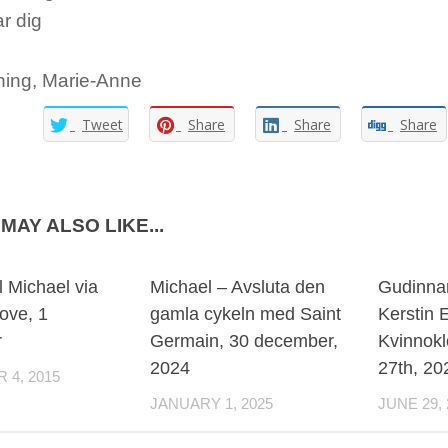
r dig
ning, Marie-Anne
Tweet
Share
Share
Share
MAY ALSO LIKE...
 Michael via
Michael – Avsluta den
Gudinnan
ove, 1
gamla cykeln med Saint
Kerstin 
r
Germain, 30 december,
Kvinnokl
2024
27th, 20
4, 2015
JANUARY 1, 2025
JUNE 29, 