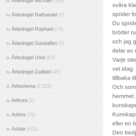
Ärkeängel Michael
(596)
svåra kl
sprider f
Ärkeängel Nathanael
(2)
Du spride
Ärkeängel Raphael
(74)
bröder ru
och jag g
Ärkeängel Sandalfon
(5)
delar av 
Ärkeängel Uriel
(83)
Varje ste
vet idag.
Ärkeängel Zadkiel
(48)
tillbaka t
Arkturierna
(2,525)
Och som n
hemmet. 
Arthura
(1)
kunskapen
Kunskapen
Ashira
(15)
eller en b
Ashtar
(452)
Den tred