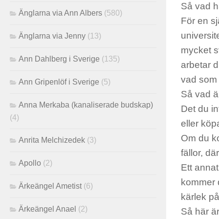
Så vad h
Änglarna via Ann Albers
(580)
För en sj
universit
Änglarna via Jenny
(13)
mycket sv
Ann Dahlberg i Sverige
(135)
arbetar d
vad som 
Ann Gripenlöf i Sverige
(5)
Så vad ä
Anna Merkaba (kanaliserade budskap)
Det du in
(4)
eller köp
Om du kom
Anrita Melchizedek
(3)
fällor, dä
Apollo
(2)
Ett annat
kommer du
Ärkeängel Ametist
(6)
kärlek på
Ärkeängel Anael
(2)
Så här är