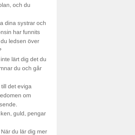
olan, och du
lla dina systrar och
nsin har funnits
r du ledsen över
?
nte lärt dig det du
 lämnar du och går
ill det eviga
rikedomen om
äsende.
cken, guld, pengar
När du lär dig mer