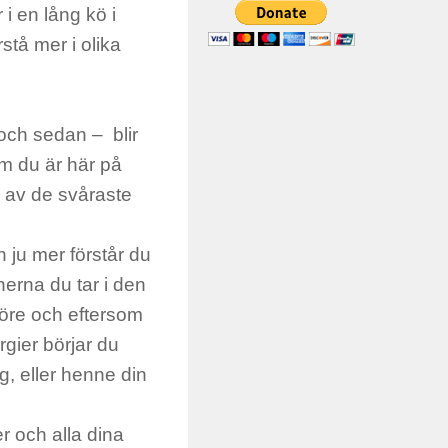
i en lång kö i
rstå mer i olika
a och sedan – blir
om du är här på
 en av de svåraste
h ju mer förstår du
nerna du tar i den
 öre och eftersom
rgier börjar du
g, eller henne din
er och alla dina