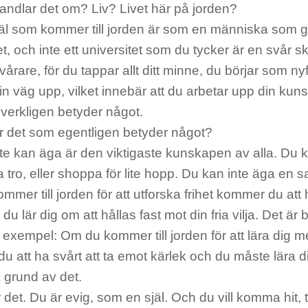
andlar det om? Liv? Livet här på jorden?
äl som kommer till jorden är som en människa som går 
et, och inte ett universitet som du tycker är en svår s
årare, för du tappar allt ditt minne, du börjar som n
in väg upp, vilket innebär att du arbetar upp din kun
verkligen betyder något.
r det som egentligen betyder något?
te kan äga är den viktigaste kunskapen av alla. Du k
a tro, eller shoppa för lite hopp. Du kan inte äga en 
mer till jorden för att utforska frihet kommer du att
r du lär dig om att hållas fast mot din fria vilja. Det är
 exempel: Om du kommer till jorden för att lära dig m
 att ha svårt att ta emot kärlek och du måste lära d
 grund av det.
 det. Du är evig, som en själ. Och du vill komma hit, t