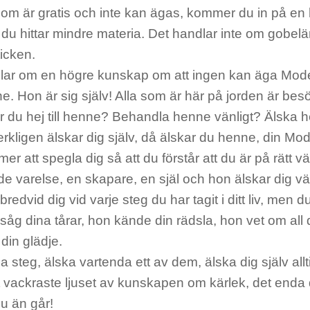
om är gratis och inte kan ägas, kommer du in på en
du hittar mindre materia. Det handlar inte om gobelä
ticken.
lar om en högre kunskap om att ingen kan äga Mode
. Hon är sig själv! Alla som är här på jorden är bes
r du hej till henne? Behandla henne vänligt? Älska 
rkligen älskar dig själv, då älskar du henne, din Mo
r att spegla dig så att du förstår att du är på rätt v
e varelse, en skapare, en själ och hon älskar dig v
bredvid dig vid varje steg du har tagit i ditt liv, men d
såg dina tårar, hon kände din rädsla, hon vet om all
din glädje.
a steg, älska vartenda ett av dem, älska dig själv allti
 vackraste ljuset av kunskapen om kärlek, det enda d
du än går!