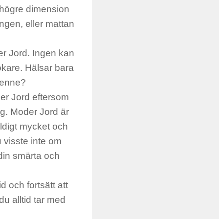
 högre dimension
ngen, eller mattan
r Jord. Ingen kan
ökare. Hälsar bara
henne?
der Jord eftersom
äg. Moder Jord är
äldigt mycket och
u visste inte om
 din smärta och
d och fortsätt att
u alltid tar med