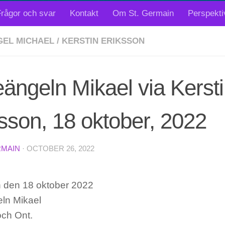
rågor och svar
Kontakt
Om St. Germain
Perspekti
EL MICHAEL
/
KERSTIN ERIKSSON
ängeln Mikael via Kerst
sson, 18 oktober, 2022
RMAIN
·
OCTOBER 26, 2022
 den 18 oktober 2022
ln Mikael
och Ont.