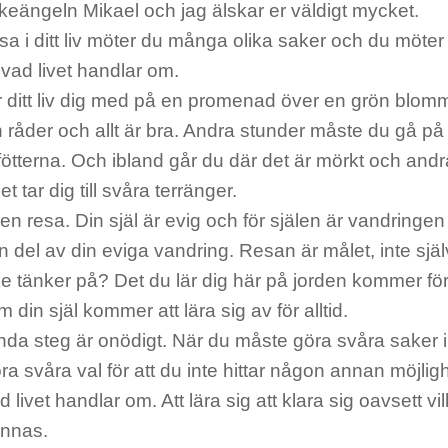
keängeln Mikael och jag älskar er väldigt mycket.
sa i ditt liv möter du många olika saker och du möter 
 vad livet handlar om.
ar ditt liv dig med på en promenad över en grön blo
 råder och allt är bra. Andra stunder måste du gå p
 fötterna. Och ibland går du där det är mörkt och and
t tar dig till svåra terränger.
är en resa. Din själ är evig och för själen är vandringe
 del av din eviga vandring. Resan är målet, inte sjä
 tänker på? Det du lär dig här på jorden kommer för a
 din själ kommer att lära sig av för alltid.
enda steg är onödigt. När du måste göra svåra saker i 
a svåra val för att du inte hittar någon annan möjligh
d livet handlar om. Att lära sig att klara sig oavsett 
innas.