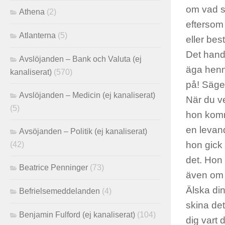
om vad s
Athena
(2)
eftersom 
Atlanterna
(5)
eller bes
Det hand
Avslöjanden – Bank och Valuta (ej
äga henne
kanaliserat)
(570)
på! Säge
Avslöjanden – Medicin (ej kanaliserat)
När du ve
(5)
hon komme
en levand
Avsöjanden – Politik (ej kanaliserat)
hon gick 
(42)
det. Hon 
Beatrice Penninger
(73)
även om 
Älska din
Befrielsemeddelanden
(4)
skina det
Benjamin Fulford (ej kanaliserat)
(104)
dig vart 