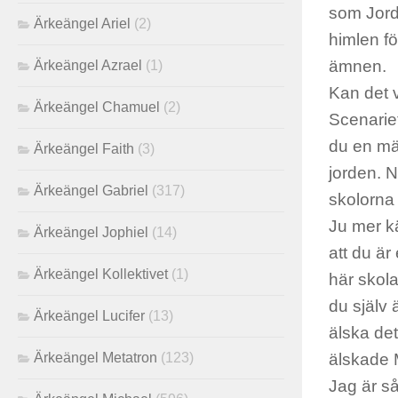
som Jorde
Ärkeängel Ariel
(2)
himlen för
ämnen.
Ärkeängel Azrael
(1)
Kan det 
Ärkeängel Chamuel
(2)
Scenariet 
du en mäs
Ärkeängel Faith
(3)
jorden. Nä
Ärkeängel Gabriel
(317)
skolorna 
Ju mer kä
Ärkeängel Jophiel
(14)
att du är
Ärkeängel Kollektivet
(1)
här skola
du själv 
Ärkeängel Lucifer
(13)
älska det
Ärkeängel Metatron
(123)
älskade 
Jag är så