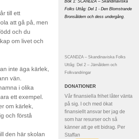
Bok 1: SCANDZA – Skandinaviska
Folks Uttåg: Del 1 - Den Blomstrande
till ett
Bronsåldern och dess undergång
.
kola att gå på, men
yfödd och du
skap om livet och
SCANDZA – Skandinaviska Folks
Uttåg: Del 2 – Järnåldern och
an inte äga kärlek,
Folkvandringar
sann vän.
DONATIONER
 hamna i olika
Vår finansiella frihet låter vänta
 bara ett exempel.
på sig. I och med ökat
er om kärlek,
finansiellt ansvar ber jag de
ig och förstå
som har resurser och så
känner att ge ett bidrag. Per
ill den här skolan
Staffan