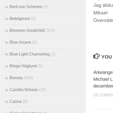
Jag älska
Berit von Scheven
(2)
Mikael
Betelgeuse
(2)
Översätt
Blossom Goodchild
(302)
Blue Avians
(9)
Blue Light Channeling
(1)
YOU 
Börge Höglund
(5)
Ärkeängel
Brenda
(549)
Michael L
decembe
Camilla Nilsson
(26)
DECEMBER 
Carina
(9)