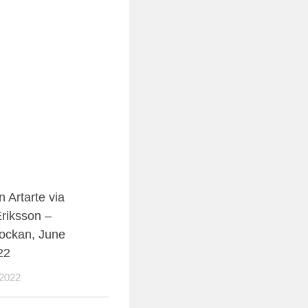
 Artarte via
Eriksson –
ockan, June
22
2022