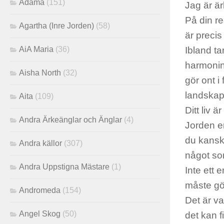
Adama
(151)
Jag är är
På din re
Agartha (Inre Jorden)
(58)
är precis
AiA Maria
(36)
Ibland t
harmonin
Aisha North
(32)
gör ont i
landskape
Aita
(109)
Ditt liv 
Andra Ärkeänglar och Änglar
(4)
Jorden en
du kanske
Andra källor
(307)
något som
Andra Uppstigna Mästare
(1)
Inte ett 
måste gör
Andromeda
(154)
Det är va
Angel Skog
(50)
det kan f