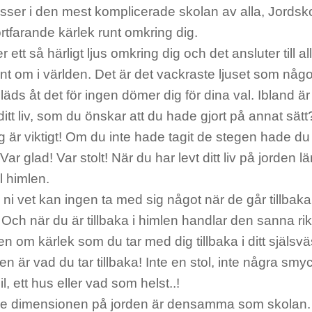
asser i den mest komplicerade skolan av alla, Jordsk
ortfarande kärlek runt omkring dig.
r ett så härligt ljus omkring dig och det ansluter till a
nt om i världen. Det är det vackraste ljuset som någo
läds åt det för ingen dömer dig för dina val. Ibland ä
ditt liv, som du önskar att du hade gjort på annat sätt
g är viktigt! Om du inte hade tagit de stegen hade du i
 Var glad! Var stolt! När du har levt ditt liv på jorden
ill himlen.
i vet kan ingen ta med sig något när de går tillbaka t
Och när du är tillbaka i himlen handlar den sanna 
 om kärlek som du tar med dig tillbaka i ditt själsv
 är vad du tar tillbaka! Inte en stol, inte några smy
il, ett hus eller vad som helst..!
je dimensionen på jorden är densamma som skolan. 