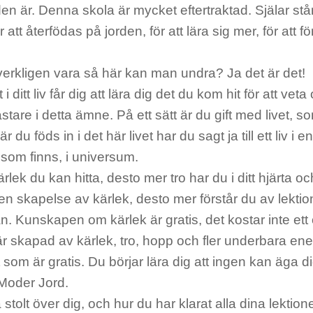
n är. Denna skola är mycket eftertraktad. Själar står 
 att återfödas på jorden, för att lära sig mer, för att fö
verkligen vara så här kan man undra? Ja det är det!
i ditt liv får dig att lära dig det du kom hit för att vet
tare i detta ämne. På ett sätt är du gift med livet, s
r du föds in i det här livet har du sagt ja till ett liv i
som finns, i universum.
rlek du kan hitta, desto mer tro har du i ditt hjärta oc
 en skapelse av kärlek, desto mer förstår du av lektio
n. Kunskapen om kärlek är gratis, det kostar inte ett
är skapad av kärlek, tro, hopp och fler underbara ene
 som är gratis. Du börjar lära dig att ingen kan äga di
Moder Jord.
 stolt över dig, och hur du har klarat alla dina lektion