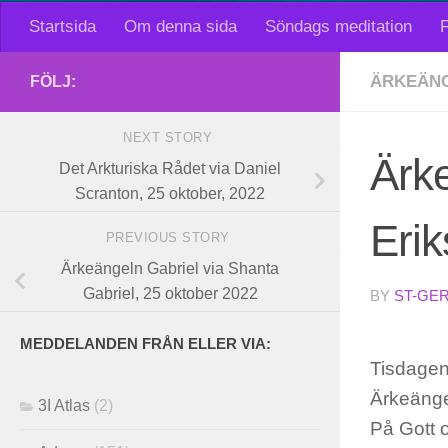
Startsida
Om denna sida
Söndags meditation
F
ÄRKEÄNG
FÖLJ:
NEXT STORY
Ärke
Det Arkturiska Rådet via Daniel
Scranton, 25 oktober, 2022
Erik
PREVIOUS STORY
Ärkeängeln Gabriel via Shanta
Gabriel, 25 oktober 2022
BY
ST-GE
MEDDELANDEN FRÅN ELLER VIA:
Tisdagen
Ärkeänge
3I Atlas
(2)
På Gott 