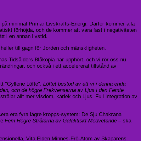
at på minimal Primär Livskrafts-Energi. Därför kommer alla
iskt förhöjda, och de kommer att vara fast i negativiteten
t i en annan livstid.
eller till gagn för Jorden och mänskligheten.
nas Tidsålders Blåkopia har upphört, och vi rör oss nu
ndringar, och också i ett accelererat tillstånd av
tt ”Gyllene Löfte”.
Löftet bestod av att vi i denna enda
riaden, och de högre Frekvenserna av Ljus i den Femte
tstrålar allt mer visdom, kärlek och Ljus. Full integration av
monisera era fyra lägre kropps-system: De Sju Chakrana
 de
Fem Högre Strålarna av Galaktiskt Medvetande –
ska
imensionella, Vita Elden Minnes-Frö-Atom av Skaparens