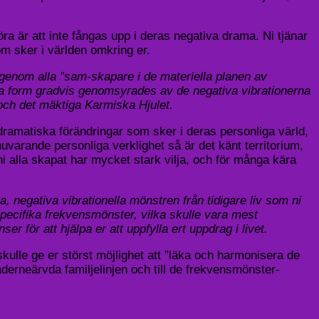
öra är att inte fångas upp i deras negativa drama. Ni tjänar
som sker i världen omkring er.
genom alla ”sam-skapare i de materiella planen av
ga form gradvis genomsyrades av de negativa vibrationerna
 och det mäktiga Karmiska Hjulet.
 dramatiska förändringar som sker i deras personliga värld,
nuvarande personliga verklighet så är det känt territorium,
 alla skapat har mycket stark vilja, och för många kära
a, negativa vibrationella mönstren från tidigare liv som ni
 specifika frekvensmönster, vilka skulle vara mest
er för att hjälpa er att uppfylla ert uppdrag i livet.
skulle ge er störst möjlighet att ”läka och harmonisera de
äderneärvda familjelinjen och till de frekvensmönster-