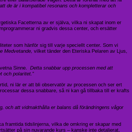
 att de är i kompatibel resonans och kompletterar och
getiska Facetterna av er själva, vilka ni skapat inom er
omprogrammerar ni gradvis dessa center, och ersätter
teter som hänför sig till varje speciellt center. Som vi
gre Medvetande,
vilket tänder den Eteriska Pelaren av Ljus,
dvetna Sinne.
Detta snabbar upp processen med att
 och polaritet.”
d, ni lär er att bli observatör av processen och ser ert
cessar dessa snabbare, så ni kan gå tillbaka till er krafts
g, och att vidmakthålla er balans då förändringens vågor
ka framtida tidslinjerna, vilka de omkring er skapar med
tsätter på sin nuvarande kurs – kanske inte detaljerat,