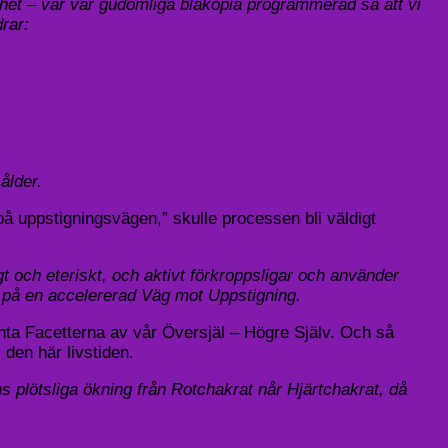
ighet – var vår gudomliga blåkopia programmerad så att vi
rar:
ålder.
p på uppstigningsvägen,” skulle processen bli väldigt
t och eteriskt, och aktivt förkroppsligar och använder
e på en accelererad Väg mot Uppstigning.
nta Facetterna av vår Översjäl – Högre Själv. Och så
 den här livstiden.
ins plötsliga ökning från Rotchakrat når Hjärtchakrat, då