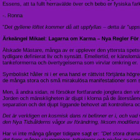
Essens, att ta fullt herravälde över och bebo er fysiska fa
-. Ronna
”
Det gyllene löftet kommer då att uppfyllas – detta är ”upp
Ärkeängel Mikael: Lagarna om Karma – Nya Regler För
Älskade Mästare, många av er upplever den yttersta spetsen
tydligare definierat liv och synsätt. Emellertid, er känsl
tankeformerna och övertygelserna som virvlar omkring er.
Symboliskt håller ni i er ena hand er rättvist förtjänta hög
de många stora och små mirakulösa manifestationer som ske
Men, å andra sidan, ni försöker fortfarande jonglera den
Jorden och mänskligheten är djupt i klorna på de återståe
separation och det djupt liggande behovet att kontrollera 
Det är verkligen en kosmisk dans ni befinner er i, och vad v
den Nya Tidsålderns vågor av förändring, liksom modifiera
Har vi inte många gånger tidigare sagt er:
”Det stora drama 
det finns många skuggningar, tolkningar och nivåer av sanni