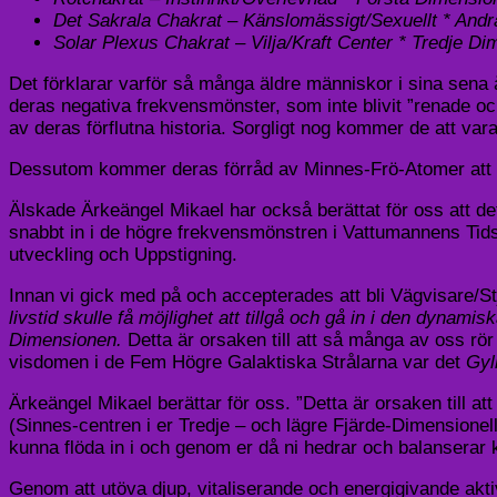
Det Sakrala Chakrat – Känslomässigt/Sexuellt * And
Solar Plexus Chakrat – Vilja/Kraft Center * Tredje D
Det förklarar varför så många äldre människor i sina sena å
deras negativa frekvensmönster, som inte blivit ”renade oc
av deras förflutna historia. Sorgligt nog kommer de att vara
Dessutom kommer deras förråd av Minnes-Frö-Atomer att aldr
Älskade Ärkeängel Mikael har också berättat för oss att de
snabbt in i de högre frekvensmönstren i Vattumannens Tidsål
utveckling och Uppstigning.
Innan vi gick med på och accepterades att bli Vägvisare/Stj
livstid skulle få möjlighet att tillgå och gå in i den dyn
Dimensionen.
Detta är orsaken till att så många av oss rör 
visdomen i de Fem Högre Galaktiska Strålarna var det
Gyl
Ärkeängel Mikael berättar för oss. ”Detta är orsaken till at
(Sinnes-centren i er Tredje – och lägre Fjärde-Dimensionell
kunna flöda in i och genom er då ni hedrar och balanserar 
Genom att utöva djup, vitaliserande och energigivande akt