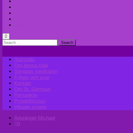
Kontakt
Om St. Germain
Perspektiv
Projektförslag
Hittade projekt
Search
for:
Startsida
Om denna sida
Söndags meditation
Frågor och svar
Kontakt
Om St. Germain
Perspektiv
Projektförslag
Hittade projekt
Ärkeängel Michael
0