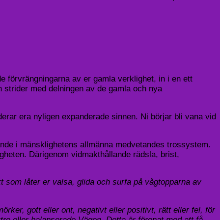
förvrängningarna av er gamla verklighet, in i en ett
ch strider med delningen av de gamla och nya
iderar era nyligen expanderade sinnen. Ni börjar bli vana vid
skande i mänsklighetens allmänna medvetandes trossystem.
igheten. Därigenom vidmakthållande rädsla, brist,
akt som låter er valsa, glida och surfa på vågtopparna av
, gott eller ont, negativt eller positivt, rätt eller fel, för
tre eller balanserade Vägen. Detta är förenat med att få