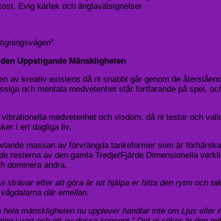
rkost. Evig kärlek och änglavälsignelser
stigningsvägen”
 den Uppstigande Mänskligheten
 av kreativ existens då ni snabbt går genom de återstående 
omässiga och mentala medvetenhet står fortfarande på spel, o
re vibrationella medvetenhet och visdom, då ni testar och val
r i ert dagliga liv.
 virvlande massan av förvrängda tankeformer som är förhär
nde resterna av den gamla Tredje/Fjärde Dimensionella verkl
och dominera andra.
i strävar efter att göra är att hjälpa er hitta den rytm och t
 vågdalarna där emellan.
hela mänskligheten nu upplever handlar inte om Ljus eller mörker
ng i vart och ett av dessa koncept.” Det ni söker är den mit