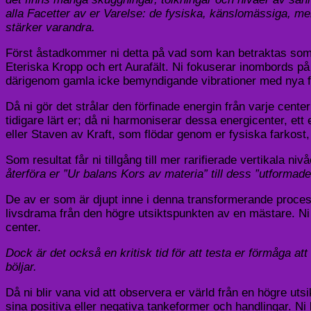
alla Facetter av er Varelse: de fysiska, känslomässiga, men
stärker varandra.
Först åstadkommer ni detta på vad som kan betraktas som ett
Eteriska Kropp och ert Aurafält. Ni fokuserar inombords p
därigenom gamla icke bemyndigande vibrationer med nya 
Då ni gör det strålar den förfinade energin från varje center
tidigare lärt er; då ni harmoniserar dessa energicenter, ett 
eller Staven av Kraft, som flödar genom er fysiska farkost,
Som resultat får ni tillgång till mer rarifierade vertikal
återföra er ”Ur balans Kors av materia” till dess ”utformad
De av er som är djupt inne i denna transformerande process
livsdrama från den högre utsiktspunkten av en mästare. Ni u
center.
Dock är det också en kritisk tid för att testa er förmåga 
böljar.
Då ni blir vana vid att observera er värld från en högre ut
sina positiva eller negativa tankeformer och handlingar. Ni