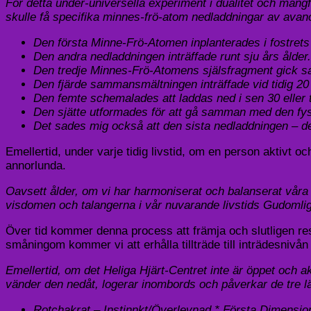
För detta under-universella experiment i dualitet och mångf
skulle få specifika minnes-frö-atom nedladdningar av avanc
Den första Minne-Frö-Atomen inplanterades i fostret
Den andra nedladdningen inträffade runt sju års ålder.
Den tredje Minnes-Frö-Atomens själsfragment gick sam
Den fjärde sammansmältningen inträffade vid tidig 20 
Den femte schemalades att laddas ned i sen 30 eller t
Den sjätte utformades för att gå samman med den fysi
Det sades mig också att den sista nedladdningen – den
Emellertid, under varje tidig livstid, om en person aktivt oc
annorlunda.
Oavsett ålder, om vi har harmoniserat och balanserat våra 
visdomen och talangerna i vår nuvarande livstids Gudomlig
Över tid kommer denna process att främja och slutligen re
småningom kommer vi att erhålla tillträde till inträdesnivå
Emellertid, om det Heliga Hjärt-Centret inte är öppet och akt
vänder den nedåt, logerar inombords och påverkar de tre l
Rotchakrat – Instinnkt/Överlevnad * Första Dimensio