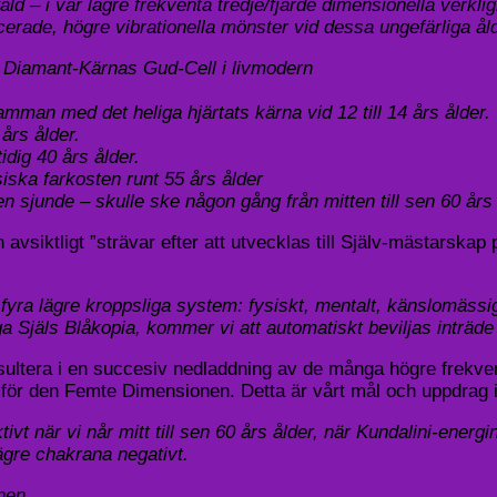
ald – i vår lägre frekventa tredje/fjärde dimensionella verkl
erade, högre vibrationella mönster vid dessa ungefärliga åld
s Diamant-Kärnas Gud-Cell i livmodern
man med det heliga hjärtats kärna vid 12 till 14 års ålder.
års ålder.
idig 40 års ålder.
ska farkosten runt 55 års ålder
 sjunde – skulle ske någon gång från mitten till sen 60 års 
h avsiktligt ”strävar efter att utvecklas till Själv-mästarska
fyra lägre kroppsliga system: fysiskt, mentalt, känslomässig
a Själs Blåkopia, kommer vi att automatiskt beviljas inträd
sultera i en succesiv nedladdning av de många högre frekve
n för den Femte Dimensionen. Detta är vårt mål och uppdrag i
ivt när vi når mitt till sen 60 års ålder, när Kundalini-energ
ägre chakrana negativt.
nen