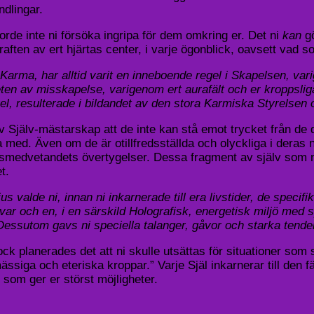
ndlingar.
orde inte ni försöka ingripa för dem omkring er. Det ni
kan
g
kraften av ert hjärtas center, i varje ögonblick, oavsett vad 
ma, har alltid varit en inneboende regel i Skapelsen, vari
eten av misskapelse, varigenom ert aurafält och er kroppsli
vel, resulterade i bildandet av den stora Karmiska Styrelsen
av Själv-mästarskap att de inte kan stå emot trycket från de
a med. Även om de är otillfredsställda och olyckliga i deras 
smedvetandets övertygelser. Dessa fragment av själv som ni
t.
valde ni, innan ni inkarnerade till era livstider, de specifik
, var och en, i en särskild Holografisk, energetisk miljö med
t. Dessutom gavs ni speciella talanger, gåvor och starka tendens
ck planerades det att ni skulle utsättas för situationer som 
siga och eteriska kroppar.” Varje Själ inkarnerar till den f
som ger er störst möjligheter.