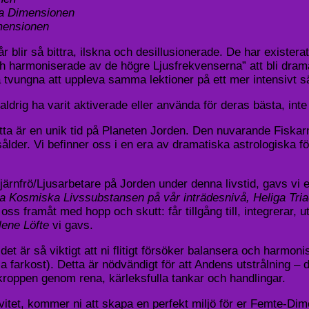
ra Dimensionen
imensionen
r blir så bittra, ilskna och desillusionerade. De har exister
h harmoniserade av de högre Ljusfrekvenserna” att bli dramat
 tvungna att uppleva samma lektioner på ett mer intensivt sät
ig ha varit aktiverade eller använda för deras bästa, inte h
tta är en unik tid på Planeten Jorden. Den nuvarande Fiskar
der. Vi befinner oss i en era av dramatiska astrologiska förä
ärnfrö/Ljusarbetare på Jorden under denna livstid, gavs vi e
amiska Kosmiska Livssubstansen på vår inträdesnivå, Heliga T
oss framåt med hopp och skutt: får tillgång till, integrerar, u
lene Löfte
vi gavs.
t det är så viktigt att ni flitigt försöker balansera och har
a farkost). Detta är nödvändigt för att Andens utstrålning –
kroppen genom rena, kärleksfulla tankar och handlingar.
ivitet, kommer ni att skapa en perfekt miljö för er Femte-D