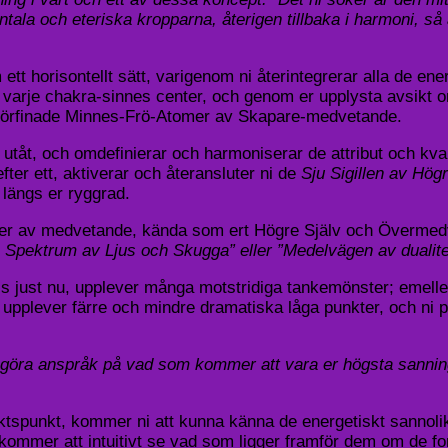
tala och eteriska kropparna, återigen tillbaka i harmoni, så
 horisontellt sätt, varigenom ni återintegrerar alla de ener
å varje chakra-sinnes center, och genom er upplysta avsikt 
förfinade Minnes-Frö-Atomer av Skapare-medvetande.
 utåt, och omdefinierar och harmoniserar de attribut och kvali
efter ett, aktiverar och återansluter ni de
Sju Sigillen av Hö
 längs er ryggrad.
a nivåer av medvetande, kända som ert Högre Själv och Överme
e Spektrum av Ljus och Skugga” eller ”Medelvägen av dualitet
 just nu, upplever många motstridiga tankemönster; emellerti
pplever färre och mindre dramatiska låga punkter, och ni pro
att göra anspråk på vad som kommer att vara er högsta sannin
siktspunkt, kommer ni att kunna känna de energetiskt sannoli
 kommer att intuitivt se vad som ligger framför dem om de for