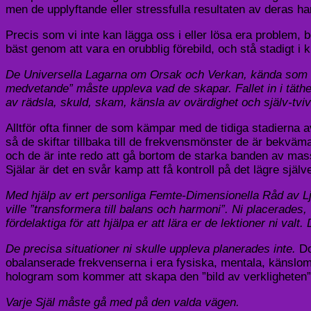
men de upplyftande eller stressfulla resultaten av deras ha
Precis som vi inte kan lägga oss i eller lösa era problem, b
bäst genom att vara en orubblig förebild, och stå stadigt i 
De Universella Lagarna om Orsak och Verkan, kända som Kar
medvetande” måste uppleva vad de skapar. Fallet in i täth
av rädsla, skuld, skam, känsla av ovärdighet och själv-tvi
Alltför ofta finner de som kämpar med de tidiga stadierna 
så de skiftar tillbaka till de frekvensmönster de är bekväm
och de är inte redo att gå bortom de starka banden av mas
Själar är det en svår kamp att få kontroll på det lägre själve
Med hjälp av ert personliga Femte-Dimensionella Råd av Ljus 
ville ”transformera till balans och harmoni”. Ni placerades
fördelaktiga för att hjälpa er att lära er de lektioner ni val
De precisa situationer ni skulle uppleva planerades inte.
Do
obalanserade frekvenserna i era fysiska, mentala, känslomäs
hologram som kommer att skapa den ”bild av verkligheten” 
Varje Själ måste gå med på den valda vägen.