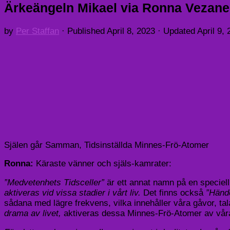
Ärkeängeln Mikael via Ronna Vezane,
by
Per Staffan
· Published
April 8, 2023
· Updated
April 9,
Själen går Samman, Tidsinställda Minnes-Frö-Atomer
Ronna:
Käraste vänner och själs-kamrater:
”Medvetenhets Tidsceller”
är ett annat namn på en specie
aktiveras vid vissa stadier i vårt liv.
Det finns också
”Händ
sådana med lägre frekvens, vilka innehåller våra gåvor, ta
drama av livet,
aktiveras dessa Minnes-Frö-Atomer av våra 