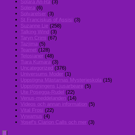
Solara An-Ra
(3)
Solera
(6)
Solvarelser
(3)
St Franciskus of Assisi
(3)
Suzanne Lie
(258)
Talking Wind
(3)
Taryn Crimi
(67)
Tazjima
(5)
Teamet
(128)
Telosianer
(48)
Tiara Kumara
(3)
Uncategorized
(376)
Universums Moder
(1)
Uppstigna Mästarnas Mysterieskola
(15)
Uppstigningens Ljusarbeare
(5)
Ute Posegga-Rudel
(22)
Venus-meddelanden
(14)
Videos och annan information
(5)
Vital Frosi
(22)
Vywamus
(4)
Yosef's Clarion Calls och mer
(3)