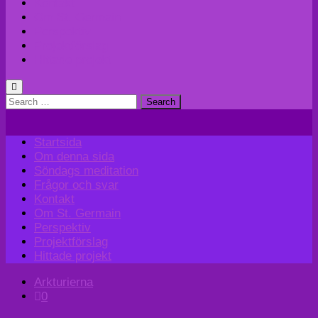
Kontakt
Om St. Germain
Perspektiv
Projektförslag
Hittade projekt
Search
for:
Startsida
Om denna sida
Söndags meditation
Frågor och svar
Kontakt
Om St. Germain
Perspektiv
Projektförslag
Hittade projekt
Arkturierna
0