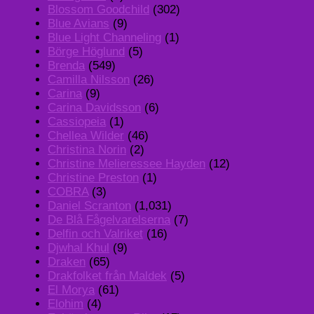
Blossom Goodchild
(302)
Blue Avians
(9)
Blue Light Channeling
(1)
Börge Höglund
(5)
Brenda
(549)
Camilla Nilsson
(26)
Carina
(9)
Carina Davidsson
(6)
Cassiopeia
(1)
Chellea Wilder
(46)
Christina Norin
(2)
Christine Melieressee Hayden
(12)
Christine Preston
(1)
COBRA
(3)
Daniel Scranton
(1,031)
De Blå Fågelvarelserna
(7)
Delfin och Valriket
(16)
Djwhal Khul
(9)
Draken
(65)
Drakfolket från Maldek
(5)
El Morya
(61)
Elohim
(4)