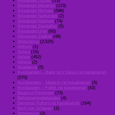
Ärkeängel Lucifer
(13)
Ärkeängel Metatron
(123)
Ärkeängel Michael
(596)
Ärkeängel Nathanael
(2)
Ärkeängel Raphael
(74)
Ärkeängel Sandalfon
(5)
Ärkeängel Uriel
(83)
Ärkeängel Zadkiel
(48)
Arkturierna
(2,525)
Arthura
(1)
Ashira
(15)
Ashtar
(452)
Athena
(2)
Atlanterna
(5)
Avslöjanden – Bank och Valuta (ej kanaliserat)
(570)
Avslöjanden – Medicin (ej kanaliserat)
(5)
Avsöjanden – Politik (ej kanaliserat)
(42)
Beatrice Penninger
(73)
Befrielsemeddelanden
(4)
Benjamin Fulford (ej kanaliserat)
(104)
Berit von Scheven
(2)
Betelgeuse
(2)