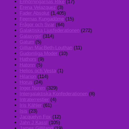
Enhörningarnas Rike
(17)
Erena Velazquez
(3)
Fader Absolut
(1,405)
Feernas Kungadöme
(15)
Frågor och Svar
(64)
Galaktiska Ljusfederationen
(272)
Galaxygirl
(314)
Gatum
(5)
Gillian MacBeth-Louthan
(11)
Gudomliga Moder
(10)
Hathors
(9)
Hatonn
(5)
Helios och Vesta
(1)
Hilarion
(114)
Horus
(24)
Inger Noren
(329)
Intergalaktiska Konfederationen
(8)
Intraterrestier
(4)
Iris Kähler
(61)
Isis
(23)
Jacquelyn Fox
(12)
Jahn J Kassl
(105)
James Gilliland
(19)