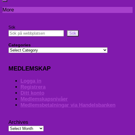
More
Sök
Sök
Categories
MEDLEMSKAP
Logga in
Registrera
Ditt konto
Medlemskapsnivåer
Medlemsbetalningar via Handelsbanken
Archives