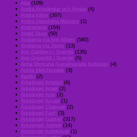
Aita
(109)
Andra Ärkeänglar och Änglar
(4)
Andra källor
(307)
Andra Uppstigna Mästare
(1)
Andromeda
(154)
Angel Skog
(50)
Änglarna via Ann Albers
(580)
Änglarna via Jenny
(13)
Ann Dahlberg i Sverige
(135)
Ann Gripenlöf i Sverige
(5)
Anna Merkaba (kanaliserade budskap)
(4)
Anrita Melchizedek
(3)
Apollo
(2)
Ärkeängel Ametist
(6)
Ärkeängel Anael
(2)
Ärkeängel Ariel
(2)
Ärkeängel Azrael
(1)
Ärkeängel Chamuel
(2)
Ärkeängel Faith
(3)
Ärkeängel Gabriel
(317)
Ärkeängel Jophiel
(14)
Ärkeängel Kollektivet
(1)