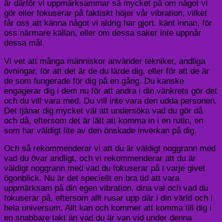
är därför vi uppmärksammar så mycket på om något vi
gör eller fokuserar på faktiskt höjer vår vibration, vilket
får oss att känna något vi aldrig har gjort. känt innan, för
oss närmare källan, eller om dessa saker inte uppnår
dessa mål.
Vi vet att många människor använder tekniker, andliga
övningar, för att det är de du lärde dig, eller för att de är
de som fungerade för dig på en gång. Du kanske
engagerar dig i dem nu för att andra i din vänkrets gör det
och du vill vara med. Du vill inte vara den udda personen.
Det tjänar dig mycket väl att undersöka vad du gör då
och då, eftersom det är lätt att komma in i en rutin, en
som har väldigt lite av den önskade inverkan på dig.
Och så rekommenderar vi att du är väldigt noggrann med
vad du övar andligt, och vi rekommenderar att du är
väldigt noggrann med vad du fokuserar på i varje givet
ögonblick. Nu är det speciellt en bra tid att vara
uppmärksam på din egen vibration, dina val och vad du
fokuserar på, eftersom allt rusar upp där i din värld och i
hela universum. Allt kan och kommer att komma till dig i
en snabbare takt än vad du är van vid under denna