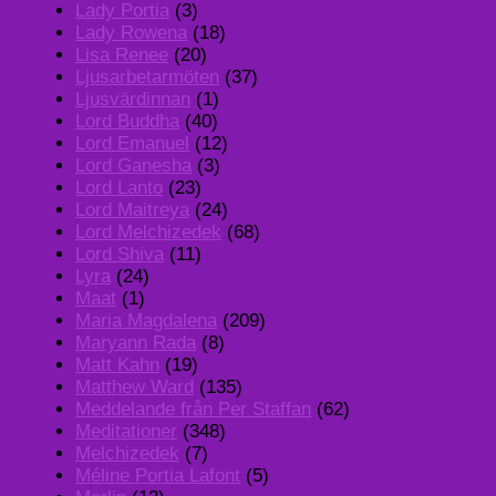
Lady Portia
(3)
Lady Rowena
(18)
Lisa Renee
(20)
Ljusarbetarmöten
(37)
Ljusvärdinnan
(1)
Lord Buddha
(40)
Lord Emanuel
(12)
Lord Ganesha
(3)
Lord Lanto
(23)
Lord Maitreya
(24)
Lord Melchizedek
(68)
Lord Shiva
(11)
Lyra
(24)
Maat
(1)
Maria Magdalena
(209)
Maryann Rada
(8)
Matt Kahn
(19)
Matthew Ward
(135)
Meddelande från Per Staffan
(62)
Meditationer
(348)
Melchizedek
(7)
Méline Portia Lafont
(5)