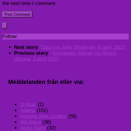
the next time I comment.
Follow:
Next story
Saul via John Smallman, 8 april, 2023
Previous story
Ärkeängeln Mikael via Ronna
Vezane, 2 april 2023
Meddelanden från eller via:
3I Atlas
(2)
Adama
(151)
Agartha (Inre Jorden)
(58)
AiA Maria
(36)
Aisha North
(32)