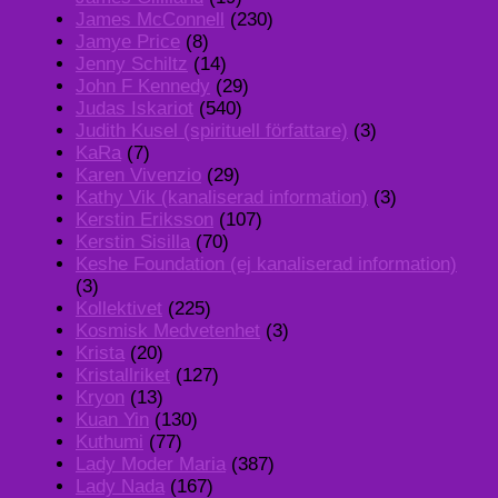
James McConnell
(230)
Jamye Price
(8)
Jenny Schiltz
(14)
John F Kennedy
(29)
Judas Iskariot
(540)
Judith Kusel (spirituell författare)
(3)
KaRa
(7)
Karen Vivenzio
(29)
Kathy Vik (kanaliserad information)
(3)
Kerstin Eriksson
(107)
Kerstin Sisilla
(70)
Keshe Foundation (ej kanaliserad information)
(3)
Kollektivet
(225)
Kosmisk Medvetenhet
(3)
Krista
(20)
Kristallriket
(127)
Kryon
(13)
Kuan Yin
(130)
Kuthumi
(77)
Lady Moder Maria
(387)
Lady Nada
(167)