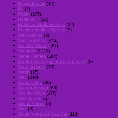
Projektförslag
(12)
Ra
(2)
Rådet
(205)
Rådet av 7
(21)
Rådet av Strålande Ljus
(22)
Rositha Bohlin i Sverige
(2)
Saint Aeolus
(3)
Saint Germain
(443)
SaLuSa (Sirius)
(67)
Sananda
(1,118)
Sanat Kumara
(104)
Sandra Walter (spirituell författare)
(8)
Sara Lindberg
(13)
Sarah
(15)
Saul
(240)
Serapis Bey
(39)
Sharon Stewart
(68)
Sheldan Nidle
(176)
Shining Star
(3)
Simon Petrus
(5)
Sion
(2)
Sirius (annat än SaLuSa)
(118)