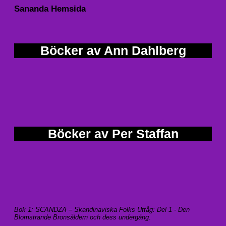
Sananda Hemsida
Böcker av Ann Dahlberg
Böcker av Per Staffan
Bok 1: SCANDZA – Skandinaviska Folks Uttåg: Del 1 - Den
Blomstrande Bronsåldern och dess undergång
.