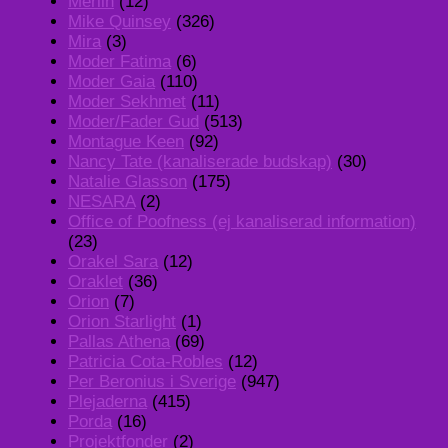
Merlin
(12)
Mike Quinsey
(326)
Mira
(3)
Moder Fatima
(6)
Moder Gaia
(110)
Moder Sekhmet
(11)
Moder/Fader Gud
(513)
Montague Keen
(92)
Nancy Tate (kanaliserade budskap)
(30)
Natalie Glasson
(175)
NESARA
(2)
Office of Poofness (ej kanaliserad information)
(23)
Orakel Sara
(12)
Oraklet
(36)
Orion
(7)
Orion Starlight
(1)
Pallas Athena
(69)
Patricia Cota-Robles
(12)
Per Beronius i Sverige
(947)
Plejaderna
(415)
Porda
(16)
Projektfonder
(2)