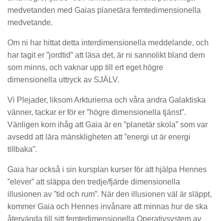
medvetanden med Gaias planetära femtedimensionella
medvetande.
Om ni har hittat detta interdimensionella meddelande, och
har tagit er ”jordtid” att läsa det, är ni sannolikt bland dem
som minns, och vaknar upp till ert eget högre
dimensionella uttryck av SJÄLV.
Vi Plejader, liksom Arkturierna och våra andra Galaktiska
vänner, tackar er för er ”högre dimensionella tjänst”.
Vänligen kom ihåg att Gaia är en ”planetär skola” som var
avsedd att lära mänskligheten att ”energi ut är energi
tillbaka”.
Gaia har också i sin kursplan kurser för att hjälpa Hennes
”elever” att släppa den tredje/fjärde dimensionella
illusionen av ”tid och rum”. När den illusionen väl är släppt,
kommer Gaia och Hennes invånare att minnas hur de ska
återvända till sitt femtedimensionella Operativsystem av