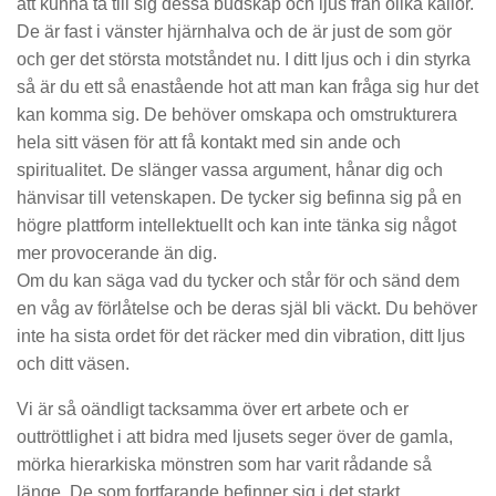
att kunna ta till sig dessa budskap och ljus från olika källor.
De är fast i vänster hjärnhalva och de är just de som gör
och ger det största motståndet nu. I ditt ljus och i din styrka
så är du ett så enastående hot att man kan fråga sig hur det
kan komma sig. De behöver omskapa och omstrukturera
hela sitt väsen för att få kontakt med sin ande och
spiritualitet. De slänger vassa argument, hånar dig och
hänvisar till vetenskapen. De tycker sig befinna sig på en
högre plattform intellektuellt och kan inte tänka sig något
mer provocerande än dig.
Om du kan säga vad du tycker och står för och sänd dem
en våg av förlåtelse och be deras själ bli väckt. Du behöver
inte ha sista ordet för det räcker med din vibration, ditt ljus
och ditt väsen.
Vi är så oändligt tacksamma över ert arbete och er
outtröttlighet i att bidra med ljusets seger över de gamla,
mörka hierarkiska mönstren som har varit rådande så
länge. De som fortfarande befinner sig i det starkt