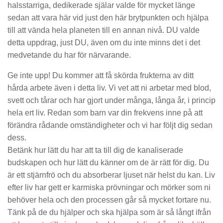
halsstarriga, dedikerade själar valde för mycket länge
sedan att vara här vid just den här brytpunkten och hjälpa
till att vända hela planeten till en annan nivå. DU valde
detta uppdrag, just DU, även om du inte minns det i det
medvetande du har för närvarande.
Ge inte upp! Du kommer att få skörda frukterna av ditt
hårda arbete även i detta liv. Vi vet att ni arbetar med blod,
svett och tårar och har gjort under många, långa år, i princip
hela ert liv. Redan som barn var din frekvens inne på att
förändra rådande omständigheter och vi har följt dig sedan
dess.
Betänk hur lätt du har att ta till dig de kanaliserade
budskapen och hur lätt du känner om de är rätt för dig. Du
är ett stjärnfrö och du absorberar ljuset när helst du kan. Liv
efter liv har gett er karmiska prövningar och mörker som ni
behöver hela och den processen går så mycket fortare nu.
Tänk på de du hjälper och ska hjälpa som är så långt ifrån