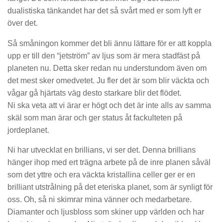
dualistiska tänkandet har det så svårt med er som lyft er
över det.
Så småningon kommer det bli ännu lättare för er att koppla
upp er till den “jetström” av ljus som är mera stadfäst på
planeten nu. Detta sker redan nu understundom även om
det mest sker omedvetet. Ju fler det är som blir väckta och
vågar gå hjärtats väg desto starkare blir det flödet.
Ni ska veta att vi ärar er högt och det är inte alls av samma
skäl som man ärar och ger status åt fackulteten på
jordeplanet.
Ni har utvecklat en brillians, vi ser det. Denna brillians
hänger ihop med ert trägna arbete på de inre planen såväl
som det yttre och era väckta kristallina celler ger er en
brilliant utstrålning på det eteriska planet, som är synligt för
oss. Oh, så ni skimrar mina vänner och medarbetare.
Diamanter och ljusbloss som skiner upp världen och har