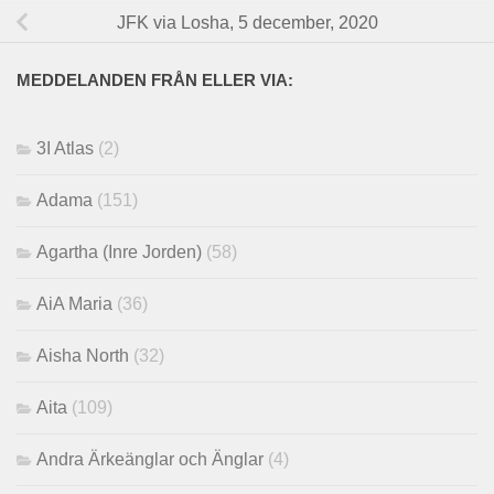
JFK via Losha, 5 december, 2020
MEDDELANDEN FRÅN ELLER VIA:
3I Atlas
(2)
Adama
(151)
Agartha (Inre Jorden)
(58)
AiA Maria
(36)
Aisha North
(32)
Aita
(109)
Andra Ärkeänglar och Änglar
(4)