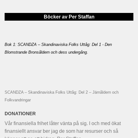
Böcker av Per Staffan
Bok 1: SCANDZA – Skandinaviska Folks Uttåg: Del 1 - Den
Blomstrande Bronsåldern och dess undergång
.
SCANDZA – Skandinaviska Folks Uttåg: Del 2 – Järnåldern och
Folkvandringar
DONATIONER
Vår finansiella frihet låter vänta på sig. I och med ökat
finansiellt ansvar ber jag de som har resurser och så