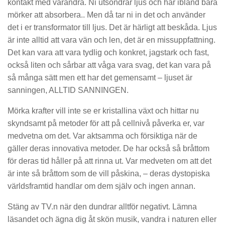
kontakt med varandra. Ni utsöndrar ljus och har ibland bara
mörker att absorbera.. Men då tar ni in det och använder
det i er transformator till ljus. Det är härligt att beskåda. Ljus
är inte alltid att vara vän och len, det är en missuppfattning.
Det kan vara att vara tydlig och konkret, jagstark och fast,
också liten och sårbar att våga vara svag, det kan vara på
så många sätt men ett har det gemensamt – ljuset är
sanningen, ALLTID SANNINGEN.
Mörka krafter vill inte se er kristallina växt och hittar nu
skyndsamt på metoder för att på cellnivå påverka er, var
medvetna om det. Var aktsamma och försiktiga när de
gäller deras innovativa metoder. De har också så bråttom
för deras tid håller på att rinna ut. Var medveten om att det
är inte så bråttom som de vill påskina, – deras dystopiska
världsframtid handlar om dem själv och ingen annan.
Stäng av TV.n när den dundrar alltför negativt. Lämna
läsandet och ägna dig åt skön musik, vandra i naturen eller