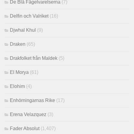
De Blå Fågelvarelserna
(7)
Delfin och Valriket
(16)
Djwhal Khul
(9)
Draken
(65)
Drakfolket från Maldek
(5)
El Morya
(61)
Elohim
(4)
Enhörningarnas Rike
(17)
Erena Velazquez
(3)
Fader Absolut
(1,407)