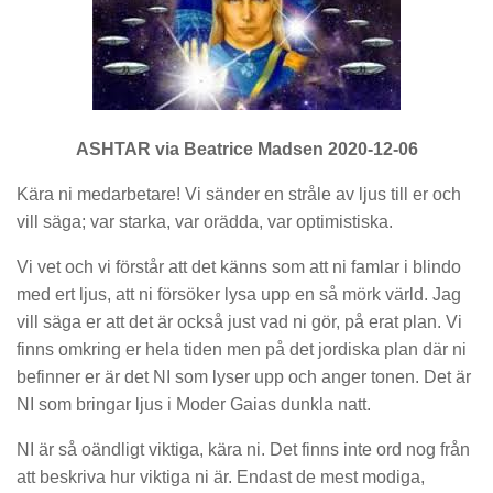
ASHTAR via Beatrice Madsen 2020-12-06
Kära ni medarbetare! Vi sänder en stråle av ljus till er och
vill säga; var starka, var orädda, var optimistiska.
Vi vet och vi förstår att det känns som att ni famlar i blindo
med ert ljus, att ni försöker lysa upp en så mörk värld. Jag
vill säga er att det är också just vad ni gör, på erat plan. Vi
finns omkring er hela tiden men på det jordiska plan där ni
befinner er är det NI som lyser upp och anger tonen. Det är
NI som bringar ljus i Moder Gaias dunkla natt.
NI är så oändligt viktiga, kära ni. Det finns inte ord nog från
att beskriva hur viktiga ni är. Endast de mest modiga,