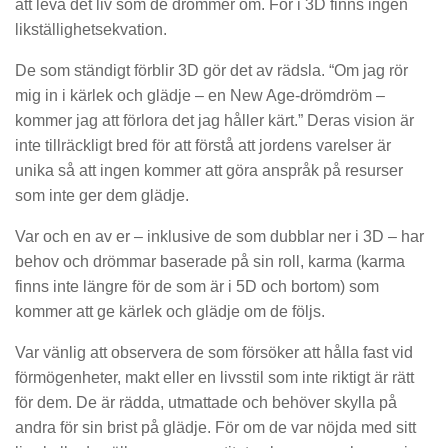
att leva det liv som de drömmer om. För i 3D finns ingen
likställighetsekvation.
De som ständigt förblir 3D gör det av rädsla. “Om jag rör
mig in i kärlek och glädje – en New Age-drömdröm –
kommer jag att förlora det jag håller kärt.” Deras vision är
inte tillräckligt bred för att förstå att jordens varelser är
unika så att ingen kommer att göra anspråk på resurser
som inte ger dem glädje.
Var och en av er – inklusive de som dubblar ner i 3D – har
behov och drömmar baserade på sin roll, karma (karma
finns inte längre för de som är i 5D och bortom) som
kommer att ge kärlek och glädje om de följs.
Var vänlig att observera de som försöker att hålla fast vid
förmögenheter, makt eller en livsstil som inte riktigt är rätt
för dem. De är rädda, utmattade och behöver skylla på
andra för sin brist på glädje. För om de var nöjda med sitt