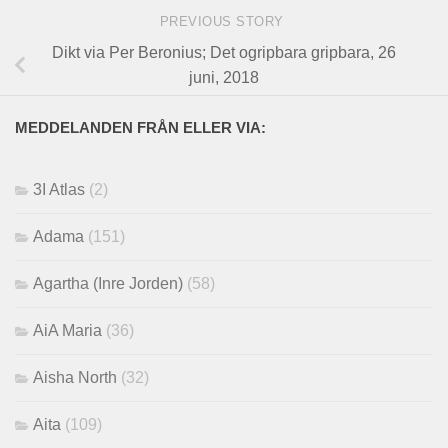
PREVIOUS STORY
Dikt via Per Beronius; Det ogripbara gripbara, 26
juni, 2018
MEDDELANDEN FRÅN ELLER VIA:
3I Atlas
(2)
Adama
(151)
Agartha (Inre Jorden)
(58)
AiA Maria
(36)
Aisha North
(32)
Aita
(109)