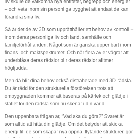
liv skulle de välkomna nya entiteter, begrepp och energier
– och veta inom sin personliga trygghet att endast de kan
förändra sina liv.
Så är det de av 3D som upprätthåller ett behov av kontroll –
inom deras personliga liv och land, samhälle och
familjeförhållanden. Något som är ganska uppenbart inom
finans- och maktspektrumet. Och när flera av er vägrar att
underblåsa deras rädslor blir deras rädslor alltmer
högljudda.
Men då blir dina behov också distraherade med 3D-rädsla.
Du är rädd för den strukturella förstörelsen trots att
ombyggnaden kommer att baseras på kärlek och glädje i
stället för den rädsla som nu skenar i din värld.
Den uppenbara frågan är, “Vad ska du göra?” Svaret är
som alltid att hitta din glädje. Om det betyder att skicka
energi till de som skapar nya öppna, flytande strukturer, gör