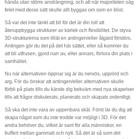
hända utan större ansträngning, och att när majoriteten såg
felet med deras sätt skulle allt byggas om som en blixt.
Så var det inte tänkt att bli för det är din roll att
återuppbygga strukturer av kärlek och flexibilitet. De styva
3D-strukturerna som tillät en antingen/eller åtgärd förstörs.
Antingen gör du det på det här sättet, eller så kommer du
att bli utfrusen, gjord narr av, eller annars, förlora din plats i
samhället.
Nu när alternativen öppnar sig är du nervös, upprörd och
arg. För du önskar att antingen/eller alternativen skulle
förbli på plats tills du kände dig bekväm med nya skapelser
tills att frågor diskuterats, planerats och skapats ordentligt.
Så ska det inte vara av uppenbara skäl. Först lär du dig att
skapa något som du inte trodde var möjligt i 3D. För det
andra behöver du, vilket är sant för alla människor, en
buffert mellan gammalt och nytt. Så det är så som det