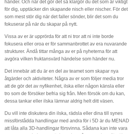
händer. Och när det gör det så klargör du det som är viktigt
för dig, upptäcker din skapande nisch eller nischer. För det
som mest stör dig när det faller sönder, blir det som du
fokuserar på när du skapar på nytt.
Vissa av er är upprörda för att ni tror att ni inte borde
fokusera eller oroa er för sammanbrottet av era nuvarande
strukturer. Ändå tittar många av er på nyheterna för att
avgöra vilken fruktansvärd händelse som händer nu.
Det innebär att du är en del av teamet som skapar nya
åtgärder och aktiviteter. Några av er som följer media tror
att de gör det av nyfikenhet, ilska eller någon känsla eller
tro som de försöker befria sig från. Men försök om du kan,
dessa tankar eller ilska lämnar aldrig helt ditt väsen.
Du vill inte diskutera din ilska, rädsla eller dina till synes
missförstådda handlingar med andra för i 5D är du MENAD
att låta alla 3D-handlingar försvinna. Sådana kan inte vara