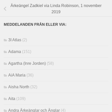
Ärkeängel Zadkiel via Linda Robinson, 1 november
2019
MEDDELANDEN FRÅN ELLER VIA:
3I Atlas
(2)
Adama
(151)
Agartha (Inre Jorden)
(58)
AiA Maria
(36)
Aisha North
(32)
Aita
(109)
Andra Ärkeänglar och Änglar
(4)