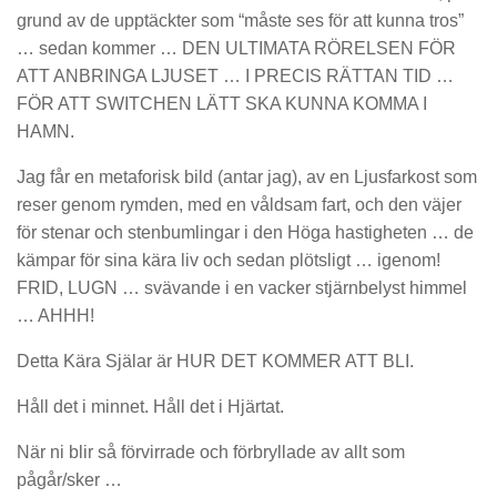
grund av de upptäckter som “måste ses för att kunna tros”
… sedan kommer … DEN ULTIMATA RÖRELSEN FÖR
ATT ANBRINGA LJUSET … I PRECIS RÄTTAN TID …
FÖR ATT SWITCHEN LÄTT SKA KUNNA KOMMA I
HAMN.
Jag får en metaforisk bild (antar jag), av en Ljusfarkost som
reser genom rymden, med en våldsam fart, och den väjer
för stenar och stenbumlingar i den Höga hastigheten … de
kämpar för sina kära liv och sedan plötsligt … igenom!
FRID, LUGN … svävande i en vacker stjärnbelyst himmel
… AHHH!
Detta Kära Själar är HUR DET KOMMER ATT BLI.
Håll det i minnet. Håll det i Hjärtat.
När ni blir så förvirrade och förbryllade av allt som
pågår/sker …