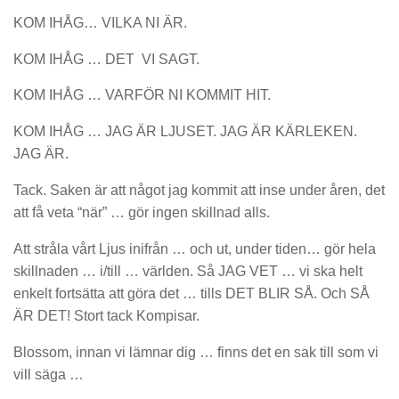
KOM IHÅG… VILKA NI ÄR.
KOM IHÅG … DET VI SAGT.
KOM IHÅG … VARFÖR NI KOMMIT HIT.
KOM IHÅG … JAG ÄR LJUSET. JAG ÄR KÄRLEKEN.
JAG ÄR.
Tack. Saken är att något jag kommit att inse under åren, det
att få veta “när” … gör ingen skillnad alls.
Att stråla vårt Ljus inifrån … och ut, under tiden… gör hela
skillnaden … i/till … världen. Så JAG VET … vi ska helt
enkelt fortsätta att göra det … tills DET BLIR SÅ. Och SÅ
ÄR DET! Stort tack Kompisar.
Blossom, innan vi lämnar dig … finns det en sak till som vi
vill säga …