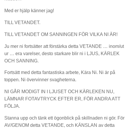
Med er hjälp känner jag!
TILL VETANDET.
TILL VETANDET OM SANNINGEN FÖR VILKA NI ÄR!
Ju mer ni fortsätter att förstärka detta VETANDE … inom/ut
ur … era varelser, desto starkare blir ni i LJUS, KÄRLEK
OCH SANNING.
Fortsätt med detta fantastiska arbete, Kära Ni. Ni är på
toppen. Ni övervinner svagheterna.
NI GÅR MODIGT IN I LJUSET OCH KÄRLEKEN NU,
LÄMNAR FOTAVTRYCK EFTER ER, FÖR ANDRA ATT
FÖLJA.
Stanna upp och tänk ett ögonblick på skillnaden ni gör. För
AV/GENOM detta VETANDE, och KÄNSLAN av detta