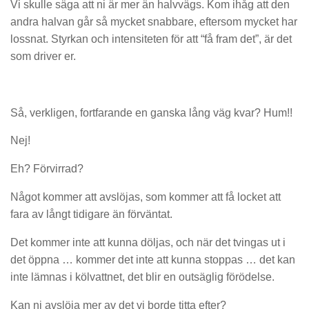
Vi skulle säga att ni är mer än halvvägs. Kom ihåg att den
andra halvan går så mycket snabbare, eftersom mycket har
lossnat. Styrkan och intensiteten för att “få fram det”, är det
som driver er.
Så, verkligen, fortfarande en ganska lång väg kvar? Hum!!
Nej!
Eh? Förvirrad?
Något kommer att avslöjas, som kommer att få locket att
fara av långt tidigare än förväntat.
Det kommer inte att kunna döljas, och när det tvingas ut i
det öppna … kommer det inte att kunna stoppas … det kan
inte lämnas i kölvattnet, det blir en outsäglig förödelse.
Kan ni avslöja mer av det vi borde titta efter?