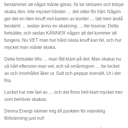
bestämmer att något måste göras. Ni tar ströaren och börjar
skaka den. Inte mycket händer … det sitter för hårt. Någon
ger det en liten knuff mot kanten av bordet … lätt men ändå
bestämt … sedan ännu en skakning … lite lossnar. Detta
fortsätter, och sedan KÄNNER någon att det kommer att
fungera. Nu VET man hur hård nästa knuff kan bli, och hur
mycket man måste skaka.
Detta fortsätter tills … man fått kläm på det. Man skakar nu
så hårt eftersom man vet, och så småningom … far locket
av och innehållet åker ut. Salt och peppar överallt. Ut i det
fria.
Locket har inte fart av … och det finns helt klart mycket mer
som behöver skakas.
Denna Energi värmer mig till punkten för mänsklig
förbränning just nu!!