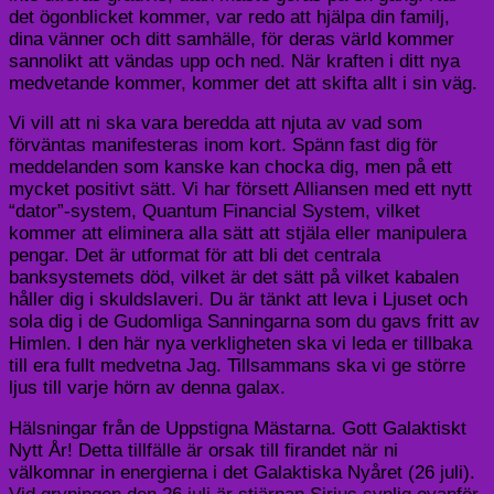
det ögonblicket kommer, var redo att hjälpa din familj,
dina vänner och ditt samhälle, för deras värld kommer
sannolikt att vändas upp och ned. När kraften i ditt nya
medvetande kommer, kommer det att skifta allt i sin väg.
Vi vill att ni ska vara beredda att njuta av vad som
förväntas manifesteras inom kort. Spänn fast dig för
meddelanden som kanske kan chocka dig, men på ett
mycket positivt sätt. Vi har försett Alliansen med ett nytt
“dator”-system, Quantum Financial System, vilket
kommer att eliminera alla sätt att stjäla eller manipulera
pengar. Det är utformat för att bli det centrala
banksystemets död, vilket är det sätt på vilket kabalen
håller dig i skuldslaveri. Du är tänkt att leva i Ljuset och
sola dig i de Gudomliga Sanningarna som du gavs fritt av
Himlen. I den här nya verkligheten ska vi leda er tillbaka
till era fullt medvetna Jag. Tillsammans ska vi ge större
ljus till varje hörn av denna galax.
Hälsningar från de Uppstigna Mästarna. Gott Galaktiskt
Nytt År! Detta tillfälle är orsak till firandet när ni
välkomnar in energierna i det Galaktiska Nyåret (26 juli).