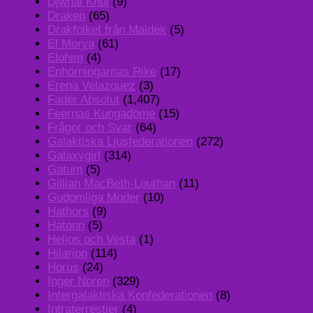
Djwhal Khul
(9)
Draken
(65)
Drakfolket från Maldek
(5)
El Morya
(61)
Elohim
(4)
Enhörningarnas Rike
(17)
Erena Velazquez
(3)
Fader Absolut
(1,407)
Feernas Kungadöme
(15)
Frågor och Svar
(64)
Galaktiska Ljusfederationen
(272)
Galaxygirl
(314)
Gatum
(5)
Gillian MacBeth-Louthan
(11)
Gudomliga Moder
(10)
Hathors
(9)
Hatonn
(5)
Helios och Vesta
(1)
Hilarion
(114)
Horus
(24)
Inger Noren
(329)
Intergalaktiska Konfederationen
(8)
Intraterrestier
(4)