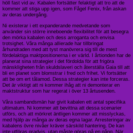
höll fast vid av. Kabalen fortsätter felaktigt att tro att de
kommer att stiga upp igen, som Fågel Fenix, från askan
av deras undergång.
Ni existerar i ett expanderande medvetande som
använder sin större inneboende flexibilitet för att besegra
den mörka kabalen och dess arroganta och envisa
trotsighet. Våra många allierade har tillbringat
århundraden med att tyst manövrera sig till de mest
fördelaktiga maktpositionerna i er värld. I årtionden har de
planerat sina strategier i det fördolda för att frigöra
mänskligheten från skuldslaveri och återställa Gaia till att
bli en planet som blomstrar i fred och frihet. Vi fortsätter
att be om ert tålamod. Dessa strategier kan inte forceras.
Det är viktigt att ni kommer ihåg att ni demonterar en
maktstruktur som har regerat i över 13 årtusenden.
Våra sambandsmän har givit kabalen ett antal specifika
ultimatum. Ni kommer att bevittna att dessa scenarier
utförs, och att mörkret äntligen kommer att misslyckas,
med hjälp av många av deras egna lagar. Arresteringar av
kabalens övre nivåer kräver särskild hantering. De kan
inte utföras gradvis, utan måste göras på en gång. När