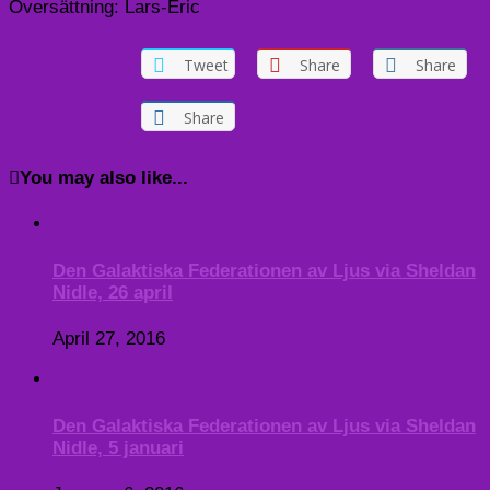
Översättning: Lars-Eric
Tweet
Share
Share
Share
You may also like...
Den Galaktiska Federationen av Ljus via Sheldan
Nidle, 26 april
April 27, 2016
Den Galaktiska Federationen av Ljus via Sheldan
Nidle, 5 januari