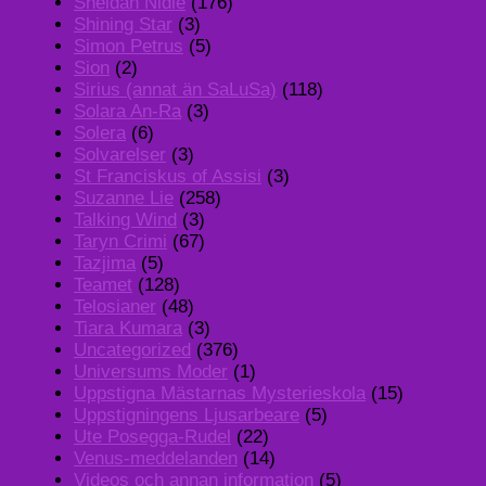
Sheldan Nidle
(176)
Shining Star
(3)
Simon Petrus
(5)
Sion
(2)
Sirius (annat än SaLuSa)
(118)
Solara An-Ra
(3)
Solera
(6)
Solvarelser
(3)
St Franciskus of Assisi
(3)
Suzanne Lie
(258)
Talking Wind
(3)
Taryn Crimi
(67)
Tazjima
(5)
Teamet
(128)
Telosianer
(48)
Tiara Kumara
(3)
Uncategorized
(376)
Universums Moder
(1)
Uppstigna Mästarnas Mysterieskola
(15)
Uppstigningens Ljusarbeare
(5)
Ute Posegga-Rudel
(22)
Venus-meddelanden
(14)
Videos och annan information
(5)