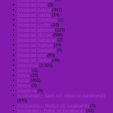
Ärkeängel Faith
(3)
Ärkeängel Gabriel
(317)
Ärkeängel Jophiel
(14)
Ärkeängel Kollektivet
(1)
Ärkeängel Lucifer
(13)
Ärkeängel Metatron
(123)
Ärkeängel Michael
(596)
Ärkeängel Nathanael
(2)
Ärkeängel Raphael
(74)
Ärkeängel Sandalfon
(5)
Ärkeängel Uriel
(83)
Ärkeängel Zadkiel
(48)
Arkturierna
(2,525)
Arthura
(1)
Ashira
(15)
Ashtar
(453)
Athena
(2)
Atlanterna
(5)
Avslöjanden – Bank och Valuta (ej kanaliserat)
(570)
Avslöjanden – Medicin (ej kanaliserat)
(5)
Avsöjanden – Politik (ej kanaliserat)
(42)