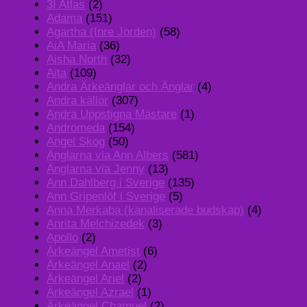
3I Atlas
(2)
Adama
(151)
Agartha (Inre Jorden)
(58)
AiA Maria
(36)
Aisha North
(32)
Aita
(109)
Andra Ärkeänglar och Änglar
(4)
Andra källor
(307)
Andra Uppstigna Mästare
(1)
Andromeda
(154)
Angel Skog
(50)
Änglarna via Ann Albers
(581)
Änglarna via Jenny
(13)
Ann Dahlberg i Sverige
(135)
Ann Gripenlöf i Sverige
(5)
Anna Merkaba (kanaliserade budskap)
(4)
Anrita Melchizedek
(3)
Apollo
(2)
Ärkeängel Ametist
(6)
Ärkeängel Anael
(2)
Ärkeängel Ariel
(2)
Ärkeängel Azrael
(1)
Ärkeängel Chamuel
(2)