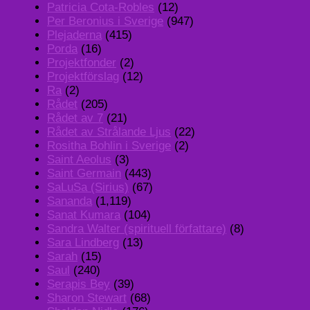
Patricia Cota-Robles
(12)
Per Beronius i Sverige
(947)
Plejaderna
(415)
Porda
(16)
Projektfonder
(2)
Projektförslag
(12)
Ra
(2)
Rådet
(205)
Rådet av 7
(21)
Rådet av Strålande Ljus
(22)
Rositha Bohlin i Sverige
(2)
Saint Aeolus
(3)
Saint Germain
(443)
SaLuSa (Sirius)
(67)
Sananda
(1,119)
Sanat Kumara
(104)
Sandra Walter (spirituell författare)
(8)
Sara Lindberg
(13)
Sarah
(15)
Saul
(240)
Serapis Bey
(39)
Sharon Stewart
(68)