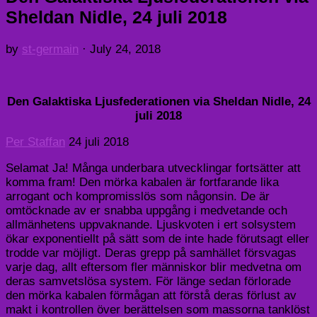
Sheldan Nidle, 24 juli 2018
by
st-germain
·
July 24, 2018
Den Galaktiska Ljusfederationen via Sheldan Nidle, 24
juli 2018
Per Staffan
24 juli 2018
Selamat Ja! Många underbara utvecklingar fortsätter att
komma fram! Den mörka kabalen är fortfarande lika
arrogant och kompromisslös som någonsin. De är
omtöcknade av er snabba uppgång i medvetande och
allmänhetens uppvaknande. Ljuskvoten i ert solsystem
ökar exponentiellt på sätt som de inte hade förutsagt eller
trodde var möjligt. Deras grepp på samhället försvagas
varje dag, allt eftersom fler människor blir medvetna om
deras samvetslösa system. För länge sedan förlorade
den mörka kabalen förmågan att förstå deras förlust av
makt i kontrollen över berättelsen som massorna tanklöst