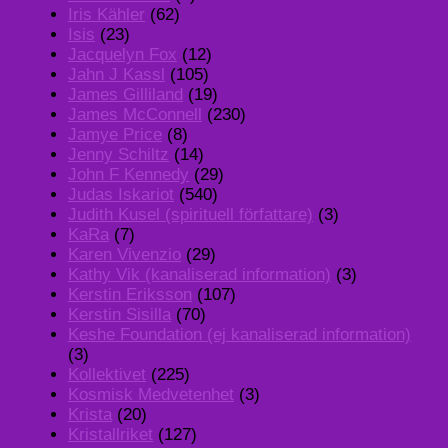
Iris Kähler
(62)
Isis
(23)
Jacquelyn Fox
(12)
Jahn J Kassl
(105)
James Gilliland
(19)
James McConnell
(230)
Jamye Price
(8)
Jenny Schiltz
(14)
John F Kennedy
(29)
Judas Iskariot
(540)
Judith Kusel (spirituell författare)
(3)
KaRa
(7)
Karen Vivenzio
(29)
Kathy Vik (kanaliserad information)
(3)
Kerstin Eriksson
(107)
Kerstin Sisilla
(70)
Keshe Foundation (ej kanaliserad information)
(3)
Kollektivet
(225)
Kosmisk Medvetenhet
(3)
Krista
(20)
Kristallriket
(127)