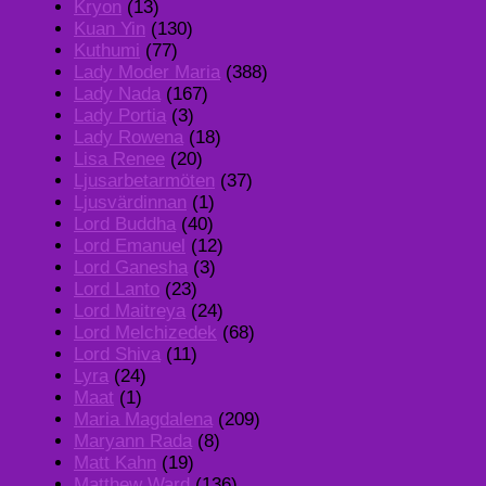
Kryon
(13)
Kuan Yin
(130)
Kuthumi
(77)
Lady Moder Maria
(388)
Lady Nada
(167)
Lady Portia
(3)
Lady Rowena
(18)
Lisa Renee
(20)
Ljusarbetarmöten
(37)
Ljusvärdinnan
(1)
Lord Buddha
(40)
Lord Emanuel
(12)
Lord Ganesha
(3)
Lord Lanto
(23)
Lord Maitreya
(24)
Lord Melchizedek
(68)
Lord Shiva
(11)
Lyra
(24)
Maat
(1)
Maria Magdalena
(209)
Maryann Rada
(8)
Matt Kahn
(19)
Matthew Ward
(136)