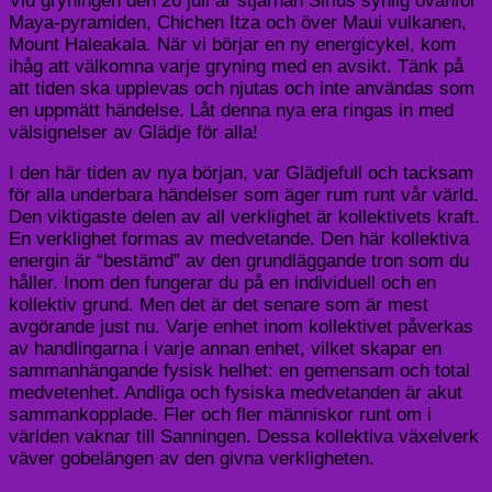
Vid gryningen den 26 juli är stjärnan Sirius synlig ovanför
Maya-pyramiden, Chichen Itza och över Maui vulkanen,
Mount Haleakala. När vi börjar en ny energicykel, kom
ihåg att välkomna varje gryning med en avsikt. Tänk på
att tiden ska upplevas och njutas och inte användas som
en uppmätt händelse. Låt denna nya era ringas in med
välsignelser av Glädje för alla!
I den här tiden av nya början, var Glädjefull och tacksam
för alla underbara händelser som äger rum runt vår värld.
Den viktigaste delen av all verklighet är kollektivets kraft.
En verklighet formas av medvetande. Den här kollektiva
energin är “bestämd” av den grundläggande tron som du
håller. Inom den fungerar du på en individuell och en
kollektiv grund. Men det är det senare som är mest
avgörande just nu. Varje enhet inom kollektivet påverkas
av handlingarna i varje annan enhet, vilket skapar en
sammanhängande fysisk helhet: en gemensam och total
medvetenhet. Andliga och fysiska medvetanden är akut
sammankopplade. Fler och fler människor runt om i
världen vaknar till Sanningen. Dessa kollektiva växelverk
väver gobelängen av den givna verkligheten.