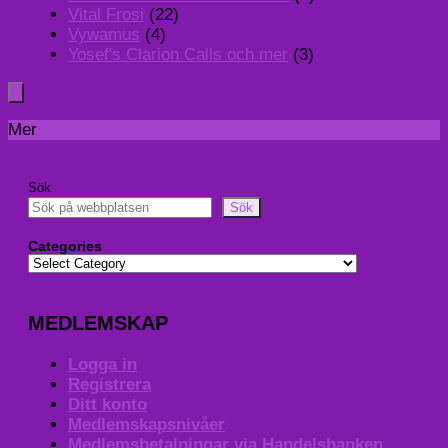
Vital Frosi
(22)
Vywamus
(4)
Yosef's Clarion Calls och mer
(3)
Mer
Sök
Sök
Categories
MEDLEMSKAP
Logga in
Registrera
Ditt konto
Medlemskapsnivåer
Medlemsbetalningar via Handelsbanken