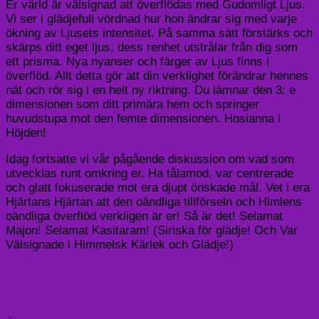
Er värld är välsignad att överflödas med Gudomligt Ljus.
Vi ser i glädjefull vördnad hur hon ändrar sig med varje
ökning av Ljusets intensitet. På samma sätt förstärks och
skärps ditt eget ljus, dess renhet utstrålar från dig som
ett prisma. Nya nyanser och färger av Ljus finns i
överflöd. Allt detta gör att din verklighet förändrar hennes
nät och rör sig i en helt ny riktning. Du lämnar den 3: e
dimensionen som ditt primära hem och springer
huvudstupa mot den femte dimensionen. Hosianna i
Höjden!
Idag fortsatte vi vår pågående diskussion om vad som
utvecklas runt omkring er. Ha tålamod, var centrerade
och glatt fokuserade mot era djupt önskade mål. Vet i era
Hjärtans Hjärtan att den oändliga tillförseln och Himlens
oändliga överflöd verkligen är er! Så är det! Selamat
Majon! Selamat Kasitaram! (Siriska för glädje! Och Var
Välsignade i Himmelsk Kärlek och Glädje!)