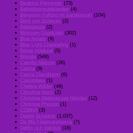
Beatrice Penninger
(73)
Befrielsemeddelanden
(4)
Benjamin Fulford (ej kanaliserat)
(104)
Berit von Scheven
(2)
Betelgeuse
(2)
Blossom Goodchild
(302)
Blue Avians
(9)
Blue Light Channeling
(1)
Börge Höglund
(5)
Brenda
(549)
Camilla Nilsson
(26)
Carina
(9)
Carina Davidsson
(6)
Cassiopeia
(1)
Chellea Wilder
(49)
Christina Norin
(2)
Christine Melieressee Hayden
(12)
Christine Preston
(1)
COBRA
(3)
Daniel Scranton
(1,037)
De Blå Fågelvarelserna
(7)
Delfin och Valriket
(16)