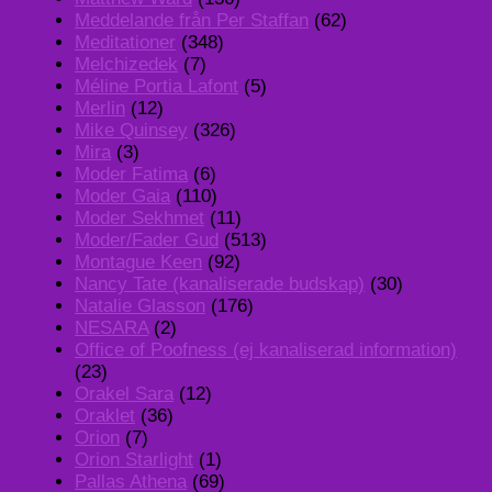
Meddelande från Per Staffan
(62)
Meditationer
(348)
Melchizedek
(7)
Méline Portia Lafont
(5)
Merlin
(12)
Mike Quinsey
(326)
Mira
(3)
Moder Fatima
(6)
Moder Gaia
(110)
Moder Sekhmet
(11)
Moder/Fader Gud
(513)
Montague Keen
(92)
Nancy Tate (kanaliserade budskap)
(30)
Natalie Glasson
(176)
NESARA
(2)
Office of Poofness (ej kanaliserad information)
(23)
Orakel Sara
(12)
Oraklet
(36)
Orion
(7)
Orion Starlight
(1)
Pallas Athena
(69)