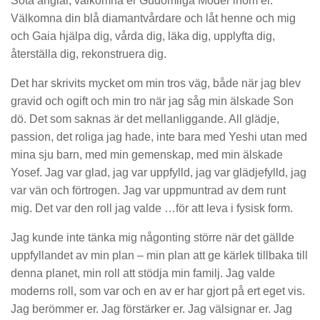
Söta änglar, välkomna er Gudomliga Moder inom er.
Välkomna din blå diamantvårdare och låt henne och mig
och Gaia hjälpa dig, vårda dig, läka dig, upplyfta dig,
återställa dig, rekonstruera dig.
Det har skrivits mycket om min tros väg, både när jag blev
gravid och ogift och min tro när jag såg min älskade Son
dö. Det som saknas är det mellanliggande. All glädje,
passion, det roliga jag hade, inte bara med Yeshi utan med
mina sju barn, med min gemenskap, med min älskade
Yosef. Jag var glad, jag var uppfylld, jag var glädjefylld, jag
var vän och förtrogen. Jag var uppmuntrad av dem runt
mig. Det var den roll jag valde …för att leva i fysisk form.
Jag kunde inte tänka mig någonting större när det gällde
uppfyllandet av min plan – min plan att ge kärlek tillbaka till
denna planet, min roll att stödja min familj. Jag valde
moderns roll, som var och en av er har gjort på ert eget vis.
Jag berömmer er. Jag förstärker er. Jag välsignar er. Jag