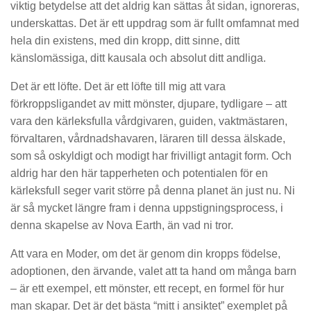
viktig betydelse att det aldrig kan sättas åt sidan, ignoreras,
underskattas. Det är ett uppdrag som är fullt omfamnat med
hela din existens, med din kropp, ditt sinne, ditt
känslomässiga, ditt kausala och absolut ditt andliga.
Det är ett löfte. Det är ett löfte till mig att vara
förkroppsligandet av mitt mönster, djupare, tydligare – att
vara den kärleksfulla vårdgivaren, guiden, vaktmästaren,
förvaltaren, vårdnadshavaren, läraren till dessa älskade,
som så oskyldigt och modigt har frivilligt antagit form. Och
aldrig har den här tapperheten och potentialen för en
kärleksfull seger varit större på denna planet än just nu. Ni
är så mycket längre fram i denna uppstigningsprocess, i
denna skapelse av Nova Earth, än vad ni tror.
Att vara en Moder, om det är genom din kropps födelse,
adoptionen, den ärvande, valet att ta hand om många barn
– är ett exempel, ett mönster, ett recept, en formel för hur
man skapar. Det är det bästa “mitt i ansiktet” exemplet på