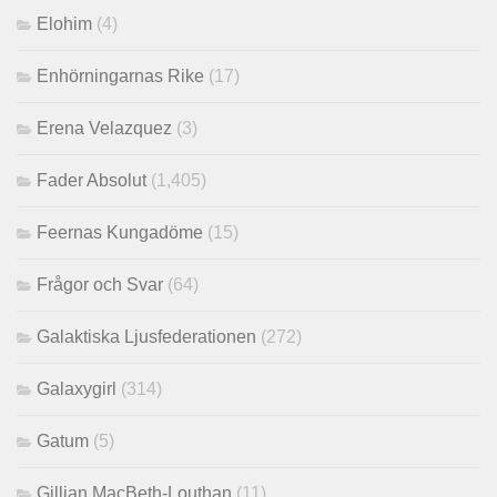
Elohim
(4)
Enhörningarnas Rike
(17)
Erena Velazquez
(3)
Fader Absolut
(1,405)
Feernas Kungadöme
(15)
Frågor och Svar
(64)
Galaktiska Ljusfederationen
(272)
Galaxygirl
(314)
Gatum
(5)
Gillian MacBeth-Louthan
(11)