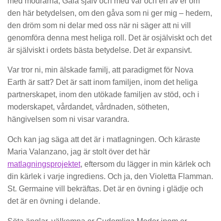
med mödrarna, Gaia själv och med var och en av er om
den här betydelsen, om den gåva som ni ger mig – hedern,
den dröm som ni delar med oss när ni säger att ni vill
genomföra denna mest heliga roll. Det är osjälviskt och det
är själviskt i ordets bästa betydelse. Det är expansivt.
Var tror ni, min älskade familj, att paradigmet för Nova
Earth är satt? Det är satt inom familjen, inom det heliga
partnerskapet, inom den utökade familjen av stöd, och i
moderskapet, vårdandet, vårdnaden, sötheten,
hängivelsen som ni visar varandra.
Och kan jag säga att det är i matlagningen. Och käraste
Maria Valanzano, jag är stolt över det här
matlagningsprojektet
, eftersom du lägger in min kärlek och
din kärlek i varje ingrediens. Och ja, den Violetta Flamman.
St. Germaine vill bekräftas. Det är en övning i glädje och
det är en övning i delande.