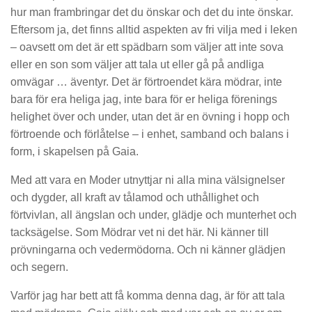
hur man frambringar det du önskar och det du inte önskar.
Eftersom ja, det finns alltid aspekten av fri vilja med i leken
– oavsett om det är ett spädbarn som väljer att inte sova
eller en son som väljer att tala ut eller gå på andliga
omvägar … äventyr. Det är förtroendet kära mödrar, inte
bara för era heliga jag, inte bara för er heliga förenings
helighet över och under, utan det är en övning i hopp och
förtroende och förlåtelse – i enhet, samband och balans i
form, i skapelsen på Gaia.
Med att vara en Moder utnyttjar ni alla mina välsignelser
och dygder, all kraft av tålamod och uthållighet och
förtvivlan, all ängslan och under, glädje och munterhet och
tacksägelse. Som Mödrar vet ni det här. Ni känner till
prövningarna och vedermödorna. Och ni känner glädjen
och segern.
Varför jag har bett att få komma denna dag, är för att tala