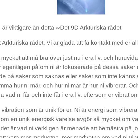
 är viktigare än detta ∞Det 9D Arkturiska rådet
t Arkturiska rådet. Vi är glada att få kontakt med er all
 mycket att må bra över just nu i era liv, och huruvida
r egentligen på om ni är fokuserade på dessa saker e
e på saker som saknas eller saker som inte känns så 
mma hur ni mår, och hur ni mår är hur ni vibrerar. Och
vad ni får och inte får i era liv, eftersom er vibration ä
 vibration som är unik för er. Ni är energi som vibrera
 som en unik energisk varelse avgör så mycket om va
det är vad ni verkligen är menade att bemästra på jo
tt vara mer medvetna, mer medvetna om vad ni vibre