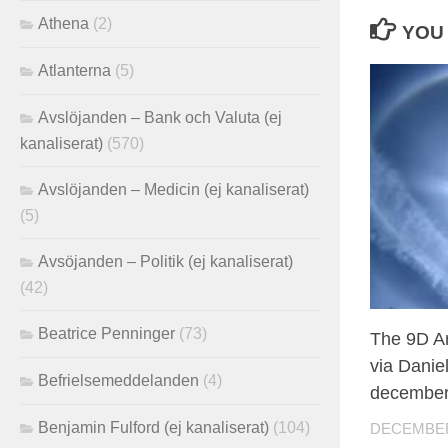
Athena
(2)
YOU 
Atlanterna
(5)
Avslöjanden – Bank och Valuta (ej
kanaliserat)
(570)
Avslöjanden – Medicin (ej kanaliserat)
(5)
Avsöjanden – Politik (ej kanaliserat)
(42)
Beatrice Penninger
(73)
The 9D Ar
via Danie
Befrielsemeddelanden
(4)
december
Benjamin Fulford (ej kanaliserat)
(104)
DECEMBER 