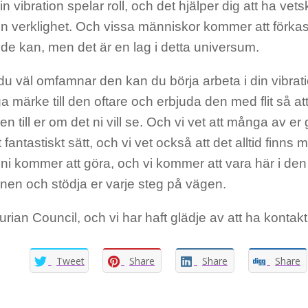
din vibration spelar roll, och det hjälper dig att ha ve
in verklighet. Och vissa människor kommer att förk
de kan, men det är en lag i detta universum.
du väl omfamnar den kan du börja arbeta i din vibrat
a märke till den oftare och erbjuda den med flit så at
nen till er om det ni vill se. Och vi vet att många av er
t fantastiskt sätt, och vi vet också att det alltid finn
ni kommer att göra, och vi kommer att vara här i de
nen och stödja er varje steg på vägen.
turian Council, och vi har haft glädje av att ha kontak
Tweet
Share
Share
Share