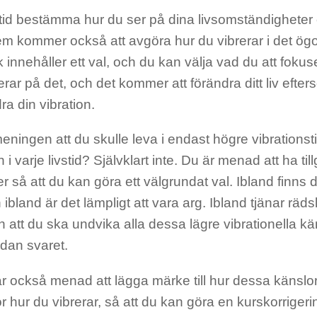
lltid bestämma hur du ser på dina livsomständigheter
m kommer också att avgöra hur du vibrerar i det ögo
 innehåller ett val, och du kan välja vad du att foku
rar på det, och det kommer att förändra ditt liv eft
dra din vibration.
eningen att du skulle leva i endast högre vibrationst
ch i varje livstid? Självklart inte. Du är menad att ha tillg
er så att du kan göra ett välgrundat val. Ibland finns 
 ibland är det lämpligt att vara arg. Ibland tjänar räds
att du ska undvika alla dessa lägre vibrationella kä
edan svaret.
 också menad att lägga märke till hur dessa känslor
r hur du vibrerar, så att du kan göra en kurskorrigerin