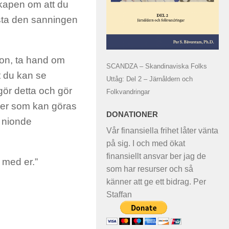
tskapen om att du
asta den sanningen
ion, ta hand om
SCANDZA – Skandinaviska Folks
t du kan se
Uttåg: Del 2 – Järnåldern och
 gör detta och gör
Folkvandringar
s mer som kan göras
DONATIONER
n nionde
Vår finansiella frihet låter vänta
på sig. I och med ökat
finansiellt ansvar ber jag de
t med er.”
som har resurser och så
känner att ge ett bidrag. Per
Staffan