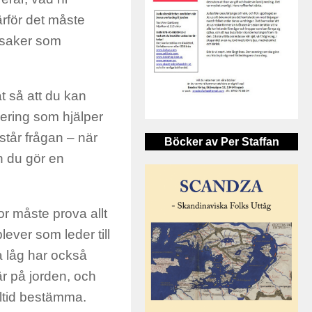
ärför det måste
de saker som
t så att du kan
gering som hjälper
står frågan – när
Böcker av Per Staffan
an du gör en
or måste prova allt
ever som leder till
ka låg har också
är på jorden, och
lltid bestämma.