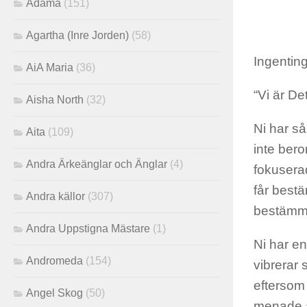
Adama
(151)
Agartha (Inre Jorden)
(58)
Ingenting
AiA Maria
(36)
“Vi är De
Aisha North
(32)
Ni har så
Aita
(109)
inte bero
Andra Ärkeänglar och Änglar
(4)
fokuserad
får bestä
Andra källor
(307)
bestämma 
Andra Uppstigna Mästare
(1)
Ni har en
Andromeda
(154)
vibrerar
eftersom 
Angel Skog
(50)
menade a