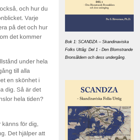
 också, och hur du
nblicket. Varje
sera på det och hur
ersom det kommer
Bok 1: SCANDZA – Skandinaviska
Folks Uttåg: Del 1 - Den Blomstrande
Bronsåldern och dess undergång
.
illstånd under hela
ång till alla
det en skönhet i
la dig. Så är det
nslor hela tiden?
 känns för dig,
g. Det hjälper att