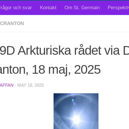
rågor och svar
Kontakt
Om St. Germain
Perspekti
SCRANTON
9D Arkturiska rådet via 
nton, 18 maj, 2025
TAFFAN
·
MAY 18, 2025