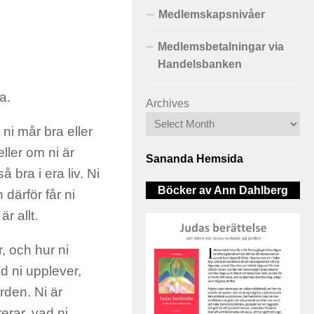
Medlemskapsnivåer
Medlemsbetalningar via
Handelsbanken
a.
Archives
 ni mår bra eller
ller om ni är
Sananda Hemsida
bra i era liv. Ni
Böcker av Ann Dahlberg
 därför får ni
r allt.
r, och hur ni
d ni upplever,
rden. Ni är
rar, vad ni