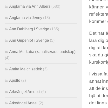
Änglarna via Ann Albers
(580)
känner, v
reflekter
Änglarna via Jenny
(13)
kommer o
Ann Dahlberg i Sverige
(135)
Det här ä
lära dig 
Ann Gripenlöf i Sverige
(5)
dig att k
Anna Merkaba (kanaliserade budskap)
ska du gö
(4)
kurskorr
Anrita Melchizedek
(3)
I vissa f
Apollo
(2)
annat inn
att de in
Ärkeängel Ametist
(6)
hjälpt de
det finns
Ärkeängel Anael
(2)