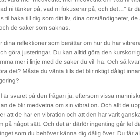
ad ni tänker på, vad ni fokuserar på, och det…” är d
as tillbaka till dig som ditt liv, dina omständigheter, 
ch de saker som saknas.
r dina reflektioner som berättar om hur du har vibrera
och göra justeringar. Du kan alltid göra den kurskorri
omma mer i linje med de saker du vill ha. Och så kvar
ra det? Måste du vänta tills det blir riktigt dåligt inn
igering?
all är svaret på den frågan ja, eftersom vissa människ
an de blir medvetna om sin vibration. Och allt de uppl
ser att de har en vibration och att den har varit gans
m på något sätt. Och det är därför ingenting går fel d
 inget som du behöver känna dig dålig över. Du får a