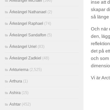
Ärkeängel Michael
(596)
inse att 
skapar d
Ärkeängel Nathanael
(2)
så länge 
Ärkeängel Raphael
(74)
Och när 
Ärkeängel Sandalfon
(5)
den, lägg
reflektio
Ärkeängel Uriel
(83)
det på et
och som 
Ärkeängel Zadkiel
(48)
dimensio
Arkturierna
(2,525)
Vi är Arc
Arthura
(1)
Ashira
(15)
Ashtar
(452)