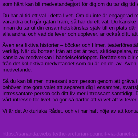
som hänt kan bli medvetandegjort för dig om du tar dig tid a
Du har alltid ett val i detta livet. Om du inte är engagera
varandra och går gatan fram, så har du ett val. Du kanske i
innan du tar ut din ensamhetskänslas själv till en plats 
alla andra, och vad de lever och upplever, är också ditt, att 
Även era fiktiva historier – böcker och filmer, teaterförestä
verklig. När du bortser från att det är text, skådespelare,
känsla av medverkan i händelseförloppet. Berättelsen blir di
från det kollektiva medvetandet som du är en del av. Även all
medvetande.
Så du kan bli mer intressant som person genom att gräva i h
behöver inte göra valet att separera dig i ensamhet, svarts
intressantare person och ditt liv mer intressant samtidigt. 
vårt intresse för livet. Vi gör så därför att vi vet att vi lev
Vi är det Arkturiska Rådet, och vi har haft nöje av att konta
https://sananda.website/the-arcturian-council-via-daniel-