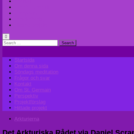
Kontakt
Om St. Germain
Perspektiv
Projektförslag
Hittade projekt
Search
for:
Startsida
Om denna sida
Söndags meditation
Frågor och svar
Kontakt
Om St. Germain
Perspektiv
Projektförslag
Hittade projekt
Arkturierna
Det Arkturiska Rådet via Daniel Scr