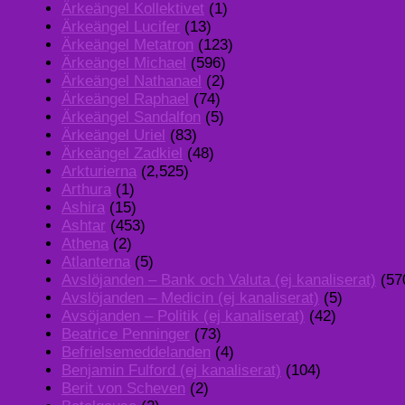
Ärkeängel Kollektivet
(1)
Ärkeängel Lucifer
(13)
Ärkeängel Metatron
(123)
Ärkeängel Michael
(596)
Ärkeängel Nathanael
(2)
Ärkeängel Raphael
(74)
Ärkeängel Sandalfon
(5)
Ärkeängel Uriel
(83)
Ärkeängel Zadkiel
(48)
Arkturierna
(2,525)
Arthura
(1)
Ashira
(15)
Ashtar
(453)
Athena
(2)
Atlanterna
(5)
Avslöjanden – Bank och Valuta (ej kanaliserat)
(57
Avslöjanden – Medicin (ej kanaliserat)
(5)
Avsöjanden – Politik (ej kanaliserat)
(42)
Beatrice Penninger
(73)
Befrielsemeddelanden
(4)
Benjamin Fulford (ej kanaliserat)
(104)
Berit von Scheven
(2)