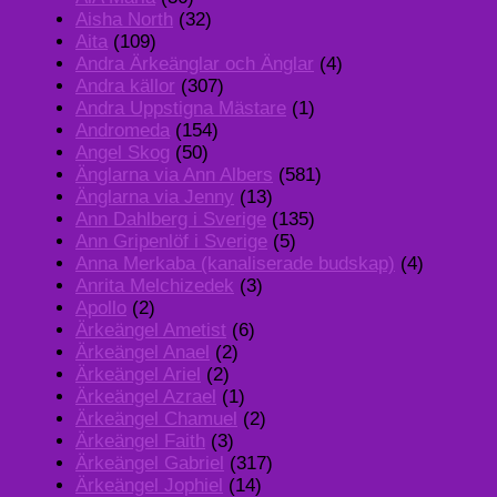
Aisha North
(32)
Aita
(109)
Andra Ärkeänglar och Änglar
(4)
Andra källor
(307)
Andra Uppstigna Mästare
(1)
Andromeda
(154)
Angel Skog
(50)
Änglarna via Ann Albers
(581)
Änglarna via Jenny
(13)
Ann Dahlberg i Sverige
(135)
Ann Gripenlöf i Sverige
(5)
Anna Merkaba (kanaliserade budskap)
(4)
Anrita Melchizedek
(3)
Apollo
(2)
Ärkeängel Ametist
(6)
Ärkeängel Anael
(2)
Ärkeängel Ariel
(2)
Ärkeängel Azrael
(1)
Ärkeängel Chamuel
(2)
Ärkeängel Faith
(3)
Ärkeängel Gabriel
(317)
Ärkeängel Jophiel
(14)