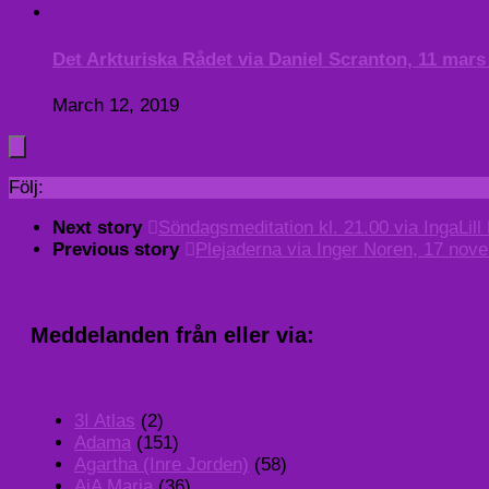
Det Arkturiska Rådet via Daniel Scranton, 11 mars
March 12, 2019
Följ:
Next story
Söndagsmeditation kl. 21.00 via IngaLil
Previous story
Plejaderna via Inger Noren, 17 nov
Meddelanden från eller via:
3I Atlas
(2)
Adama
(151)
Agartha (Inre Jorden)
(58)
AiA Maria
(36)