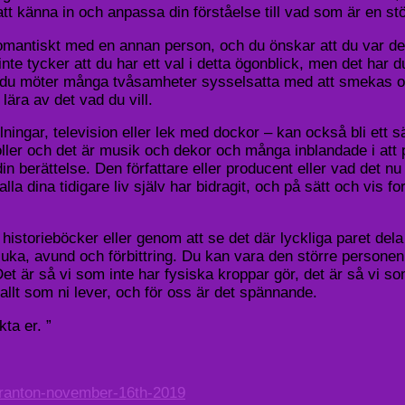
tt känna in och anpassa din förståelse till vad som är en stö
d romantiskt med en annan person, och du önskar att du var d
nte tycker att du har ett val i detta ögonblick, men det har 
där du möter många tvåsamheter sysselsatta med att smekas o
lära av det vad du vill.
llningar, television eller lek med dockor – kan också bli ett 
 roller och det är musik och dekor och många inblandade i at
n berättelse. Den författare eller producent eller vad det nu
a dina tidigare liv själv har bidragit, och på sätt och vis fort
istorieböcker eller genom att se det där lyckliga paret dela
juka, avund och förbittring. Du kan vara den större personen 
Det är så vi som inte har fysiska kroppar gör, det är så vi so
er allt som ni lever, och för oss är det spännande.
kta er. ”
scranton-november-16th-2019