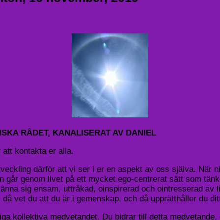
ISKA RÅDET, KANALISERAT AV DANIEL
att kontakta er alla.
kling därför att vi ser i er en aspekt av oss själva. När ni g
an går genom livet på ett mycket ego-centrerat sätt som tänk
tt känna sig ensam, uttråkad, oinspirerad och ointresserad a
då vet du att du är i gemenskap, och då upprätthåller du ditt 
kollektiva medvetandet. Du bidrar till detta medvetande, och