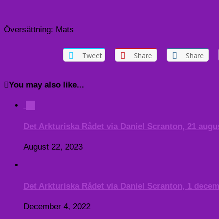
Översättning: Mats
Tweet
Share
Share
You may also like...
0
Det Arkturiska Rådet via Daniel Scranton, 21 augus
August 22, 2023
Det Arkturiska Rådet via Daniel Scranton, 1 decem
December 4, 2022