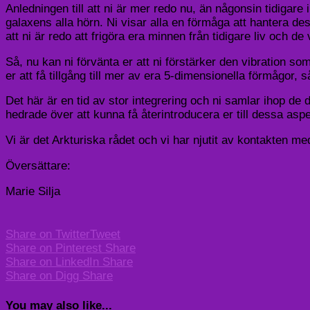
Anledningen till att ni är mer redo nu, än någonsin tidigare
galaxens alla hörn. Ni visar alla en förmåga att hantera de
att ni är redo att frigöra era minnen från tidigare liv och 
Så, nu kan ni förvänta er att ni förstärker den vibration so
er att få tillgång till mer av era 5-dimensionella förmågor
Det här är en tid av stor integrering och ni samlar ihop de 
hedrade över att kunna få återintroducera er till dessa aspek
Vi är det Arkturiska rådet och vi har njutit av kontakten me
Översättare:
Marie Silja
Share on Twitter
Tweet
Share on Pinterest
Share
Share on LinkedIn
Share
Share on Digg
Share
You may also like...