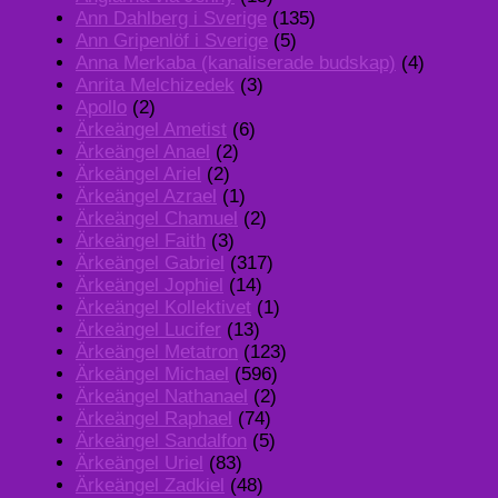
Ann Dahlberg i Sverige
(135)
Ann Gripenlöf i Sverige
(5)
Anna Merkaba (kanaliserade budskap)
(4)
Anrita Melchizedek
(3)
Apollo
(2)
Ärkeängel Ametist
(6)
Ärkeängel Anael
(2)
Ärkeängel Ariel
(2)
Ärkeängel Azrael
(1)
Ärkeängel Chamuel
(2)
Ärkeängel Faith
(3)
Ärkeängel Gabriel
(317)
Ärkeängel Jophiel
(14)
Ärkeängel Kollektivet
(1)
Ärkeängel Lucifer
(13)
Ärkeängel Metatron
(123)
Ärkeängel Michael
(596)
Ärkeängel Nathanael
(2)
Ärkeängel Raphael
(74)
Ärkeängel Sandalfon
(5)
Ärkeängel Uriel
(83)
Ärkeängel Zadkiel
(48)