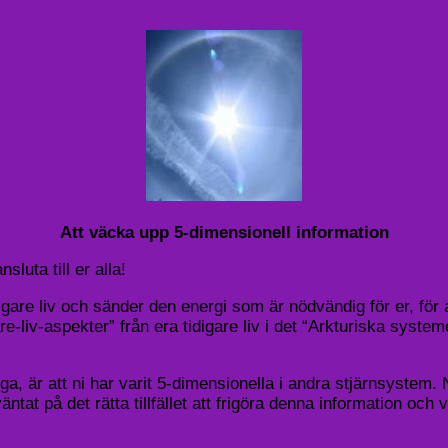
Att väcka upp 5-dimensionell information
sluta till er alla!
igare liv och sänder den energi som är nödvändig för er, för 
e-liv-aspekter” från era tidigare liv i det “Arkturiska systemet
a, är att ni har varit 5-dimensionella i andra stjärnsystem. 
at på det rätta tillfället att frigöra denna information och vi