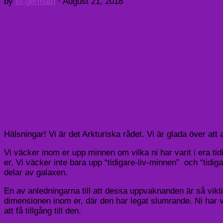
by
st-germain
·
August 21, 2018
Hälsningar! Vi är det Arkturiska rådet. Vi är glada över att an
Vi väcker inom er upp minnen om vilka ni har varit i era tid
er. Vi väcker inte bara upp “tidigare-liv-minnen” och “tidigar
delar av galaxen.
En av anledningarna till att dessa uppvaknanden är så viktig
dimensionen inom er, där den har legat slumrande. Ni har vänt
att få tillgång till den.