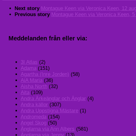
Next story
Montague Keen via Veronica Keen, 12 aug
Previous story
Montague Keen via Veronica Keen, 5
Meddelanden från eller via:
3I Atlas
(2)
Adama
(151)
Agartha (Inre Jorden)
(58)
AiA Maria
(36)
Aisha North
(32)
Aita
(109)
Andra Ärkeänglar och Änglar
(4)
Andra källor
(307)
Andra Uppstigna Mästare
(1)
Andromeda
(154)
Angel Skog
(50)
Änglarna via Ann Albers
(581)
Änglarna via Jenny
(13)