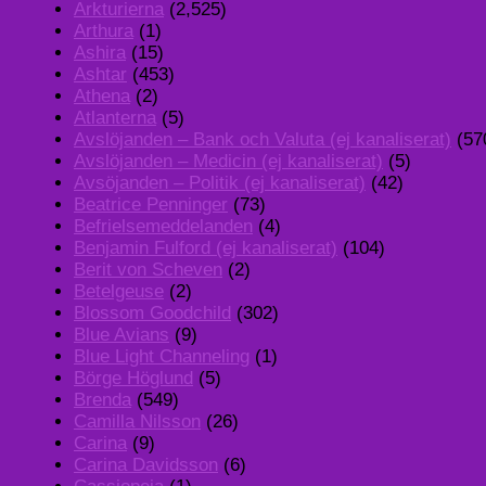
Arkturierna
(2,525)
Arthura
(1)
Ashira
(15)
Ashtar
(453)
Athena
(2)
Atlanterna
(5)
Avslöjanden – Bank och Valuta (ej kanaliserat)
(57
Avslöjanden – Medicin (ej kanaliserat)
(5)
Avsöjanden – Politik (ej kanaliserat)
(42)
Beatrice Penninger
(73)
Befrielsemeddelanden
(4)
Benjamin Fulford (ej kanaliserat)
(104)
Berit von Scheven
(2)
Betelgeuse
(2)
Blossom Goodchild
(302)
Blue Avians
(9)
Blue Light Channeling
(1)
Börge Höglund
(5)
Brenda
(549)
Camilla Nilsson
(26)
Carina
(9)
Carina Davidsson
(6)