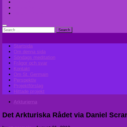
Perspektiv
Projektförslag
Hittade projekt
Search
for:
Startsida
Om denna sida
Söndags meditation
Frågor och svar
Kontakt
Om St. Germain
Perspektiv
Projektförslag
Hittade projekt
Arkturierna
Det Arkturiska Rådet via Daniel Scra