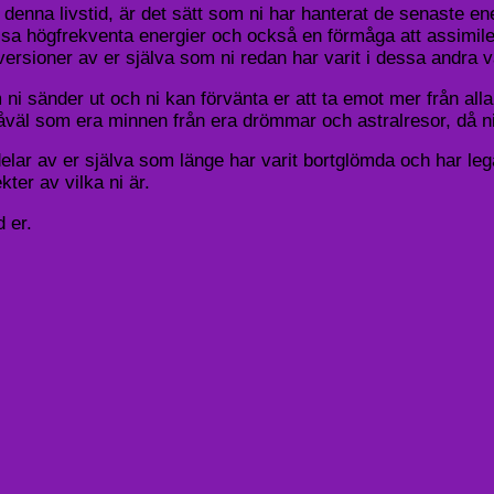
 i denna livstid, är det sätt som ni har hanterat de senaste 
ssa högfrekventa energier och också en förmåga att assimiler
de versioner av er själva som ni redan har varit i dessa andra
m ni sänder ut och ni kan förvänta er att ta emot mer från al
, såväl som era minnen från era drömmar och astralresor, då 
delar av er själva som länge har varit bortglömda och har leg
ter av vilka ni är.
d er.