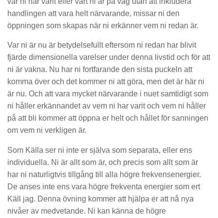
var ni har varit eller vart ni är på väg utan att inkludera
handlingen att vara helt närvarande, missar ni den
öppningen som skapas när ni erkänner vem ni redan är.
Var ni är nu är betydelsefullt eftersom ni redan har blivit
fjärde dimensionella varelser under denna livstid och för att
ni är vakna. Nu har ni fortfarande den sista puckeln att
komma över och det kommer ni att göra, men det är här ni
är nu. Och att vara mycket närvarande i nuet samtidigt som
ni håller erkännandet av vem ni har varit och vem ni håller
på att bli kommer att öppna er helt och hållet för sanningen
om vem ni verkligen är.
Som Källa ser ni inte er själva som separata, eller ens
individuella. Ni är allt som är, och precis som allt som är
har ni naturligtvis tillgång till alla högre frekvensenergier.
De anses inte ens vara högre frekventa energier som ert
Käll jag. Denna övning kommer att hjälpa er att nå nya
nivåer av medvetande. Ni kan känna de högre