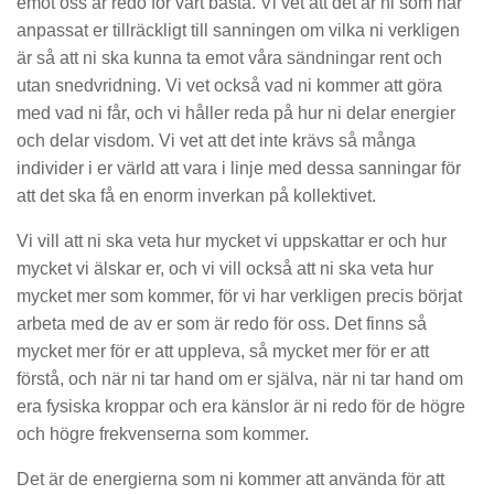
emot oss är redo för vårt bästa. Vi vet att det är ni som har
anpassat er tillräckligt till sanningen om vilka ni verkligen
är så att ni ska kunna ta emot våra sändningar rent och
utan snedvridning. Vi vet också vad ni kommer att göra
med vad ni får, och vi håller reda på hur ni delar energier
och delar visdom. Vi vet att det inte krävs så många
individer i er värld att vara i linje med dessa sanningar för
att det ska få en enorm inverkan på kollektivet.
Vi vill att ni ska veta hur mycket vi uppskattar er och hur
mycket vi älskar er, och vi vill också att ni ska veta hur
mycket mer som kommer, för vi har verkligen precis börjat
arbeta med de av er som är redo för oss. Det finns så
mycket mer för er att uppleva, så mycket mer för er att
förstå, och när ni tar hand om er själva, när ni tar hand om
era fysiska kroppar och era känslor är ni redo för de högre
och högre frekvenserna som kommer.
Det är de energierna som ni kommer att använda för att