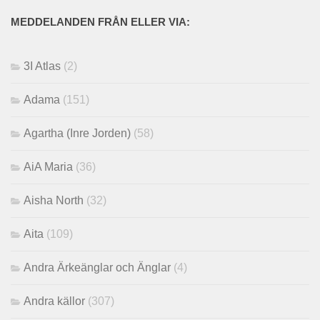
MEDDELANDEN FRÅN ELLER VIA:
3I Atlas
(2)
Adama
(151)
Agartha (Inre Jorden)
(58)
AiA Maria
(36)
Aisha North
(32)
Aita
(109)
Andra Ärkeänglar och Änglar
(4)
Andra källor
(307)