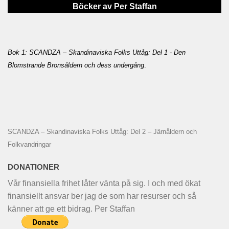
Böcker av Per Staffan
Bok 1: SCANDZA – Skandinaviska Folks Uttåg: Del 1 - Den
Blomstrande Bronsåldern och dess undergång
.
SCANDZA – Skandinaviska Folks Uttåg: Del 2 – Järnåldern och
Folkvandringar
DONATIONER
Vår finansiella frihet låter vänta på sig. I och med ökat
finansiellt ansvar ber jag de som har resurser och så
känner att ge ett bidrag. Per Staffan