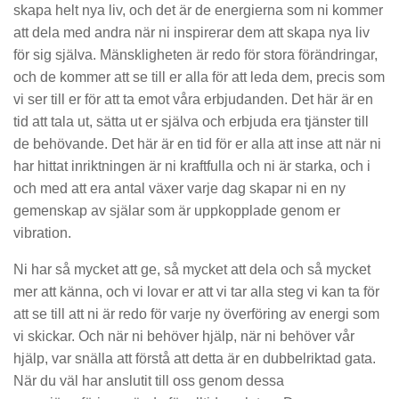
skapa helt nya liv, och det är de energierna som ni kommer
att dela med andra när ni inspirerar dem att skapa nya liv
för sig själva. Mänskligheten är redo för stora förändringar,
och de kommer att se till er alla för att leda dem, precis som
vi ser till er för att ta emot våra erbjudanden. Det här är en
tid att tala ut, sätta ut er själva och erbjuda era tjänster till
de behövande. Det här är en tid för er alla att inse att när ni
har hittat inriktningen är ni kraftfulla och ni är starka, och i
och med att era antal växer varje dag skapar ni en ny
gemenskap av själar som är uppkopplade genom er
vibration.
Ni har så mycket att ge, så mycket att dela och så mycket
mer att känna, och vi lovar er att vi tar alla steg vi kan ta för
att se till att ni är redo för varje ny överföring av energi som
vi skickar. Och när ni behöver hjälp, när ni behöver vår
hjälp, var snälla att förstå att detta är en dubbelriktad gata.
När du väl har anslutit till oss genom dessa