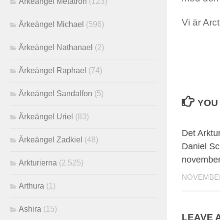
Ärkeängel Metatron
(123)
Vi är Arc
Ärkeängel Michael
(596)
Ärkeängel Nathanael
(2)
Ärkeängel Raphael
(74)
Ärkeängel Sandalfon
(5)
YOU 
Ärkeängel Uriel
(83)
Det Arktu
Ärkeängel Zadkiel
(48)
Daniel Sc
november
Arkturierna
(2,525)
NOVEMBER 
Arthura
(1)
Ashira
(15)
LEAVE 