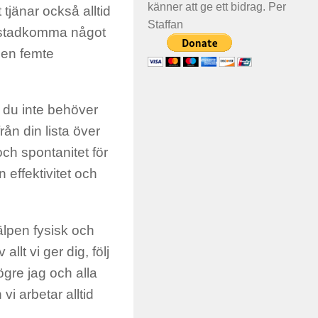
känner att ge ett bidrag. Per
 tjänar också alltid
Staffan
d åstadkomma något
 den femte
m du inte behöver
från din lista över
och spontanitet för
n effektivitet och
älpen fysisk och
llt vi ger dig, följ
högre jag och alla
vi arbetar alltid