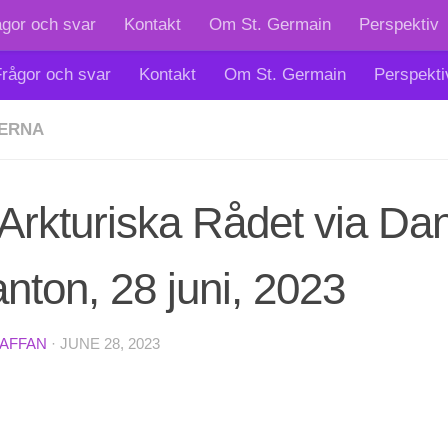
ågor och svar
Kontakt
Om St. Germain
Perspektiv
rågor och svar
Kontakt
Om St. Germain
Perspekti
ERNA
Arkturiska Rådet via Dan
nton, 28 juni, 2023
TAFFAN
·
JUNE 28, 2023