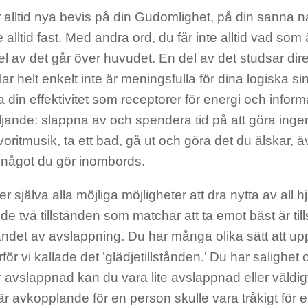
 alltid nya bevis på din Gudomlighet, på din sanna n
e alltid fast. Med andra ord, du får inte alltid vad som 
l av det går över huvudet. En del av det studsar dir
ar helt enkelt inte är meningsfulla för dina logiska si
din effektivitet som receptorer för energi och informat
ljande: slappna av och spendera tid på att göra ingen
voritmusik, ta ett bad, gå ut och göra det du älskar,
r något du gör inombords.
 er själva alla möjliga möjligheter att dra nytta av all hj
t de två tillstånden som matchar att ta emot bäst är ti
tåndet av avslappning. Du har många olika sätt att up
rför vi kallade det ’glädjetillstånden.’ Du har salighet
r avslappnad kan du vara lite avslappnad eller väldi
r avkopplande för en person skulle vara tråkigt för