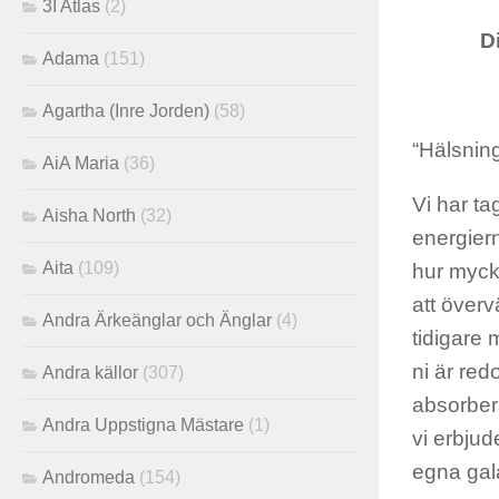
3I Atlas
(2)
D
Adama
(151)
Agartha (Inre Jorden)
(58)
“Hälsning
AiA Maria
(36)
Vi har ta
Aisha North
(32)
energiern
Aita
(109)
hur mycke
att överv
Andra Ärkeänglar och Änglar
(4)
tidigare 
ni är red
Andra källor
(307)
absorber
Andra Uppstigna Mästare
(1)
vi erbjud
egna gala
Andromeda
(154)