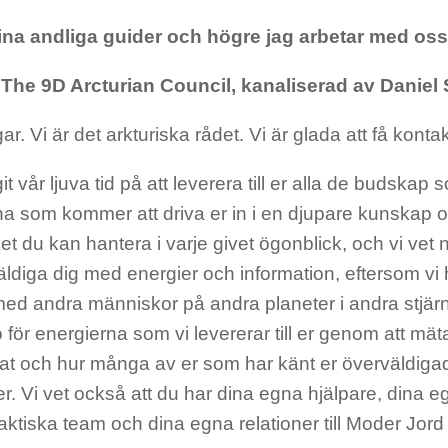
ina andliga guider och högre jag arbetar med oss
The 9D Arcturian Council, kanaliserad av Daniel
ar. Vi är det arkturiska rådet. Vi är glada att få konta
git vår ljuva tid på att leverera till er alla de budskap
a som kommer att driva er in i en djupare kunskap o
t du kan hantera i varje givet ögonblick, och vi ve
äldiga dig med energier och information, eftersom vi h
med andra människor på andra planeter i andra stjärn
o för energierna som vi levererar till er genom att mä
at och hur många av er som har känt er överväldiga
er. Vi vet också att du har dina egna hjälpare, dina e
ktiska team och dina egna relationer till Moder Jord 