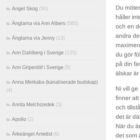
Du möter
Angel Skog
(50)
håller int
Änglarna via Ann Albers
(580)
och en de
andra del
Änglarna via Jenny
(13)
maximera 
Ann Dahlberg i Sverige
(135)
du gör fö
på din fa
Ann Gripenlöf i Sverige
(5)
älskar ä
Anna Merkaba (kanaliserade budskap)
Ni vill ge
(4)
finner at
Anrita Melchizedek
(3)
och tills
det är dä
Apollo
(2)
När du ä
Ärkeängel Ametist
(6)
det som ä