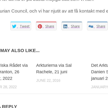
turian Council, och vi har njutit av att få kontakt med e
Tweet
Share
Share
Share
MAY ALSO LIKE...
riska Rådet via
Arkturierna via Sal
Det Arkt
ranton, 26
Rachele, 21 juni
Danien S
, 2022
januari 
JUNE 22, 2016
28, 2022
JANUARY 
A REPLY