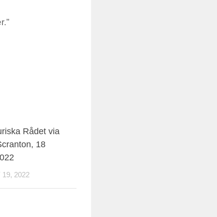
r.”
uriska Rådet via
cranton, 18
2022
19, 2022