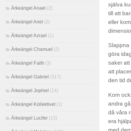
själva ku
Ärkeängel Anael
(2)
till att 
eller kom
Ärkeängel Ariel
(2)
dimensio
Ärkeängel Azrael
(1)
Slappna a
Ärkeängel Chamuel
(2)
göra idag,
saker att
Ärkeängel Faith
(3)
att placer
Ärkeängel Gabriel
(317)
den tid d
Ärkeängel Jophiel
(14)
Kom också
andra gån
Ärkeängel Kollektivet
(1)
då våra r
Ärkeängel Lucifer
(13)
era hjälp
med dem f