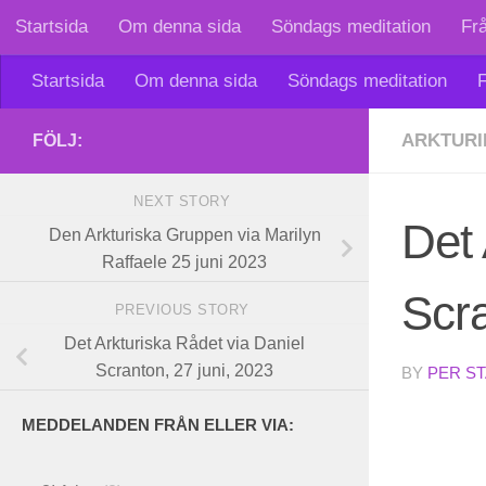
Startsida
Om denna sida
Söndags meditation
Fr
Skip to content
Startsida
Om denna sida
Söndags meditation
F
ARKTURI
FÖLJ:
NEXT STORY
Det 
Den Arkturiska Gruppen via Marilyn
Raffaele 25 juni 2023
Scra
PREVIOUS STORY
Det Arkturiska Rådet via Daniel
Scranton, 27 juni, 2023
BY
PER S
MEDDELANDEN FRÅN ELLER VIA: