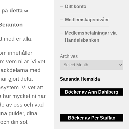
Ditt konto
 på detta ∞
Medlemskapsnivåer
 Scranton
Medlemsbetalningar via
kt med er alla.
Handelsbanken
 som innehåller
Archives
m vem ni är. Vi vet
t nackdelarna med
ar gjort detta
Sananda Hemsida
system. Vi vet att
Böcker av Ann Dahlberg
ta hur mycket ni har
de av oss och vad
gna guider, dina
Böcker av Per Staffan
och din sol.