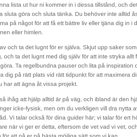
nna lista ut hur ni kommer in i dessa tillstånd, och det
bara sluta göra och sluta tänka. Du behöver inte allti
ma på något för att få ett bättre liv eller tjäna dig in i
nen eller himlen.
v och ta det lugnt för er själva. Skjut upp saker so
 och ta det lugnt med dig själv för att inte stryka allt 
 göra. Ta regelbundna pauser och lita på inspiration 
a dig på rätt plats vid rätt tidpunkt för att maximera di
u har att ägna åt vissa projekt.
 ihåg att hjälp alltid är på väg, och ibland är den hj
ger icke-fysisk, men om du verkligen vill dra nytta av a
åd. Vi talar också för dina guider här; vi talar för ert 
are när vi ger er detta, eftersom de vet vad vi vet, och 
ör att nå er på bästa möjliga sätt som vi kan.