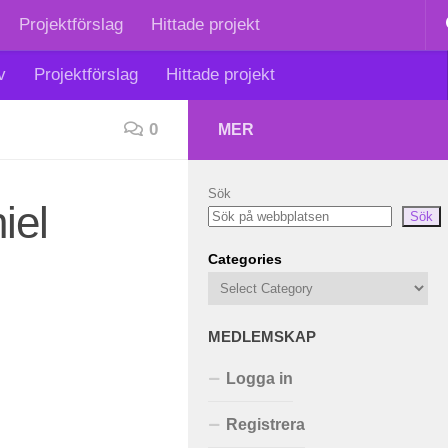
Projektförslag
Hittade projekt
v
Projektförslag
Hittade projekt
0
MER
Sök
iel
Sök
Categories
MEDLEMSKAP
Logga in
Registrera