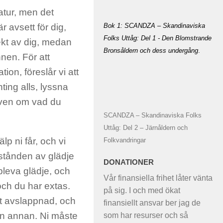
atur, men det
Bok 1: SCANDZA – Skandinaviska
är avsett för dig,
Folks Uttåg: Del 1 - Den Blomstrande
ekt av dig, medan
Bronsåldern och dess undergång
.
nnen. För att
ion, föreslår vi att
ting alls, lyssna
 även om vad du
SCANDZA – Skandinaviska Folks
Uttåg: Del 2 – Järnåldern och
älp ni får, och vi
Folkvandringar
llstånden av glädje
DONATIONER
pleva glädje, och
Vår finansiella frihet låter vänta
 och du har extas.
på sig. I och med ökat
gt avslappnad, och
finansiellt ansvar ber jag de
 en annan. Ni måste
som har resurser och så