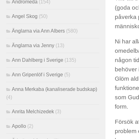
Andromeda
(154)
(goda och
Angel Skog
(50)
påverka p
människor
Änglarna via Ann Albers
(580)
Ni har al
Änglarna via Jenny
(13)
omedelbar
någon ti
Ann Dahlberg i Sverige
(135)
behöver i
Ann Gripenlöf i Sverige
(5)
Glöm aldr
funktion
Anna Merkaba (kanaliserade budskap)
som Gudo
(4)
form.
Anrita Melchizedek
(3)
Försök at
Apollo
(2)
problem 