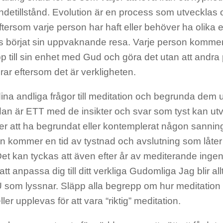
etillstånd. Evolution är en process som utvecklas ol
tersom varje person har haft eller behöver ha olika e
is börjat sin uppvaknande resa. Varje person komme
 till sin enhet med Gud och göra det utan att andra
rar eftersom det är verkligheten.
na andliga frågor till meditation och begrunda dem 
dan är ETT med de insikter och svar som tyst kan ut
ter att ha begrundat eller kontemplerat någon sannin
n kommer en tid av tystnad och avslutning som låter d
Det kan tyckas att även efter år av mediterande inge
att anpassa dig till ditt verkliga Gudomliga Jag blir al
U som lyssnar. Släpp alla begrepp om hur meditation 
ler upplevas för att vara “riktig” meditation.