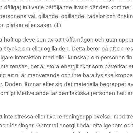
 dåliga) in i varje påföljande livstid där den kommer at
ersonens val, gillande, ogillande, rädslor och önskn
, platser eller saker. (1)
la haft upplevelsen av att träffa någon och utan upp
t tycka om eller ogilla den. Detta beror på att en res
digare interaktion med eller kunskap om personen fi
nte rensas, det är stora energifickor som påverkar e
ig att ni är medvetande och inte bara fysiska kropp
er. Döden lämnar efter sig det materiella begreppet 
mligt Medvetande tar den faktiska personen helt e
t inte stressa eller fixa rensningsupplevelser med t
och lösningar. Gammal energi flödar ofta igenom oc