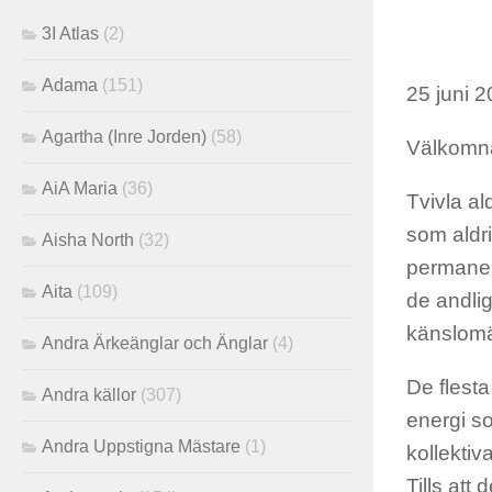
3I Atlas
(2)
Adama
(151)
25 juni 
Agartha (Inre Jorden)
(58)
Välkomna
AiA Maria
(36)
Tvivla al
som aldr
Aisha North
(32)
permanen
Aita
(109)
de andlig
känslomäs
Andra Ärkeänglar och Änglar
(4)
De flesta
Andra källor
(307)
energi so
Andra Uppstigna Mästare
(1)
kollekti
Tills att