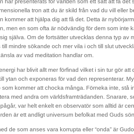
n har presenterats för världen som ett sätt att få det 
mensionella tron att du är skild från vad du vill eller
n kommer att hjälpa dig att få det. Detta är nybörjar
n, men en som ofta är nödvändig för dem som inte känn
sig själva. Om de fortsätter utvecklas denna typ av 
 till mindre sökande och mer vila i och till slut utveckla
känsla av vad meditation handlar om.
ergi har blivit allt mer förfinad vilket i sin tur gör att
ll ytan och exponeras för vad den representerar. Myc
 som kommer att chocka många. Förneka inte, stå in
era med andra om världsframträdanden. Snarare, s
ågår, var helt enkelt en observatör som alltid är cent
rden är ett andligt universum befolkat med Guds söne
 med de som anses vara korrupta eller “onda” är Gu