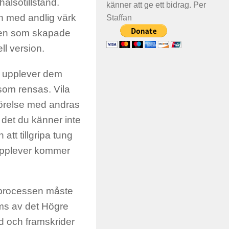
älsotillstånd.
känner att ge ett bidrag. Per
ch med andlig värk
Staffan
lsen som skapade
ll version.
 upplever dem
som rensas. Vila
förelse med andras
t det du känner inte
att tillgripa tung
 upplever kommer
gsprocessen måste
täms av det Högre
tid och framskrider