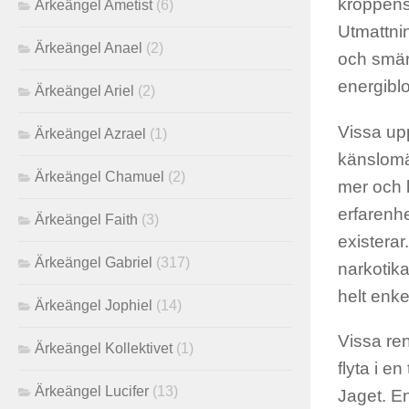
kroppens
Ärkeängel Ametist
(6)
Utmattnin
Ärkeängel Anael
(2)
och smär
energiblo
Ärkeängel Ariel
(2)
Vissa up
Ärkeängel Azrael
(1)
känslomä
Ärkeängel Chamuel
(2)
mer och 
erfarenhe
Ärkeängel Faith
(3)
existerar
Ärkeängel Gabriel
(317)
narkotika
helt enke
Ärkeängel Jophiel
(14)
Vissa ren
Ärkeängel Kollektivet
(1)
flyta i e
Ärkeängel Lucifer
(13)
Jaget. En