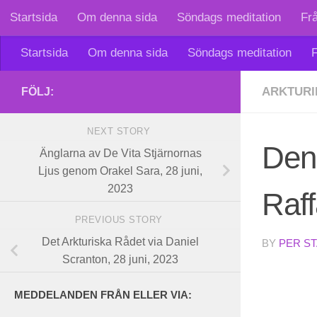
Startsida
Om denna sida
Söndags meditation
Fr
Skip to content
Startsida
Om denna sida
Söndags meditation
F
ARKTURI
FÖLJ:
NEXT STORY
Den 
Änglarna av De Vita Stjärnornas
Ljus genom Orakel Sara, 28 juni,
2023
Raff
PREVIOUS STORY
Det Arkturiska Rådet via Daniel
BY
PER S
Scranton, 28 juni, 2023
MEDDELANDEN FRÅN ELLER VIA: