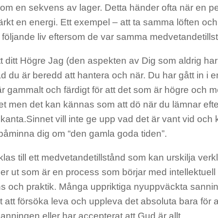
om en sekvens av lager. Detta händer ofta när en pers
ärkt en energi. Ett exempel – att ta samma löften och
 följande liv eftersom de var samma medvetandetills
tt ditt Högre Jag (den aspekten av Dig som aldrig h
ad du är beredd att hantera och när. Du har gått in i en t
är gammalt och färdigt för att det som är högre och m
det men det kan kännas som att dö när du lämnar eft
kanta.Sinnet vill inte ge upp vad det är vant vid och
a påminna dig om “den gamla goda tiden”.
klas till ett medvetandetillstånd som kan urskilja ve
ser ut som är en process som börjar med intellektue
s och praktik. Många uppriktiga nyuppväckta sannin
 att försöka leva och uppleva det absoluta bara för a
nningen eller har accepterat att Gud är allt.