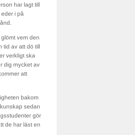
on har lagt till
 eder i på
tånd.
ar glömt vem den
id av att dö till
er verkligt ska
er dig mycket av
 kommer att
rkligheten bakom
ll kunskap sedan
gsstudenter gör
tt de har läst en