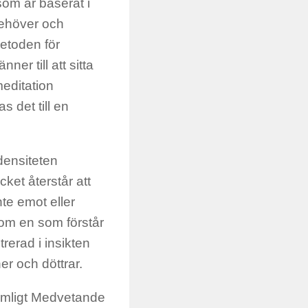
som är baserat i
 behöver och
metoden för
er till att sitta
meditation
s det till en
 densiteten
ket återstår att
te emot eller
om en som förstår
rerad i insikten
r och döttrar.
domligt Medvetande