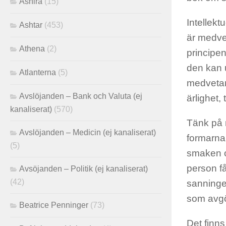
Ashira
(15)
Intellekt
Ashtar
(453)
är medve
Athena
(2)
principen
den kan u
Atlanterna
(5)
medvetan
Avslöjanden – Bank och Valuta (ej
ärlighet,
kanaliserat)
(570)
Tänk på 
Avslöjanden – Medicin (ej kanaliserat)
formarna
(5)
smaken oc
person få
Avsöjanden – Politik (ej kanaliserat)
(42)
sanninge
som avgö
Beatrice Penninger
(73)
Det finns