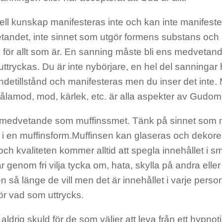
uell kunskap manifesteras inte och kan inte manifest
tandet, inte sinnet som utgör formens substans och 
 för allt som är. En sanning måste bli ens medvetand
ttryckas. Du är inte nybörjare, en hel del sanningar ha
detillstånd och manifesteras men du inser det inte.
 tålamod, mod, kärlek, etc. är alla aspekter av Gudo
medvetande som muffinssmet. Tänk på sinnet som m
 i en muffinsform.Muffinsen kan glaseras och dekor
h kvaliteten kommer alltid att spegla innehållet i s
r genom fri vilja tycka om, hata, skylla på andra elle
n så länge de vill men det är innehållet i varje per
r vad som uttrycks.
 aldrig skuld för de som väljer att leva från ett hypnot