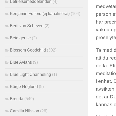
Befrielsemeddelanden
(4)
medvetand
Benjamin Fulford (ej kanaliserat)
(104)
person ef
har prec
Berit von Scheven
(2)
vakna upp
proselyte
Betelgeuse
(2)
Ta med di
Blossom Goodchild
(302)
att du re
Blue Avians
(9)
detta. Ef
meditatio
Blue Light Channeling
(1)
i enhet. 
Börge Höglund
(5)
avsikten 
det är D
Brenda
(549)
kännas el
Camilla Nilsson
(26)