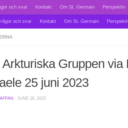
ågor och svar
Kontakt
Om St. Germain
Perspektiv
rågor och svar
Kontakt
Om St. Germain
Perspekti
ERNA
Arkturiska Gruppen via 
aele 25 juni 2023
TAFFAN
·
JUNE 28, 2023