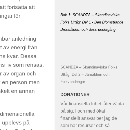
t fortsätta att
Bok 1: SCANDZA – Skandinaviska
ingar för
Folks Uttåg: Del 1 - Den Blomstrande
Bronsåldern och dess undergång
.
enbar anledning
t av energi från
nns kvar. Dessa
ns liv som rensas.
SCANDZA – Skandinaviska Folks
ar av organ och
Uttåg: Del 2 – Järnåldern och
av en person men
Folkvandringar
nkelt en annan
DONATIONER
Vår finansiella frihet låter vänta
på sig. I och med ökat
redimensionella
finansiellt ansvar ber jag de
h upplevs på
som har resurser och så