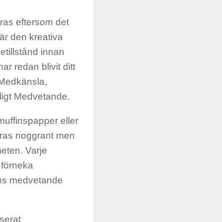
eras eftersom det
är den kreativa
etillstånd innan
r redan blivit ditt
 Medkänsla,
mligt Medvetande.
uffinspapper eller
eras noggrant men
meten. Varje
r förneka
sons medvetande
iserat