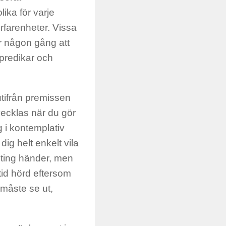
ika för varje
rfarenheter. Vissa
r någon gång att
 predikar och
utifrån premissen
vecklas när du gör
g i kontemplativ
ig helt enkelt vila
nting händer, men
ltid hörd eftersom
måste se ut,