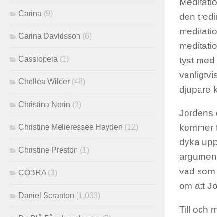
Meditatio
Carina
(9)
den tredi
meditatio
Carina Davidsson
(6)
meditatio
Cassiopeia
(1)
tyst med 
vanligtvis
Chellea Wilder
(48)
djupare 
Christina Norin
(2)
Jordens en
kommer ti
Christine Melieressee Hayden
(12)
dyka upp
Christine Preston
(1)
argument
vad som p
COBRA
(3)
om att Jo
Daniel Scranton
(1,033)
Till och