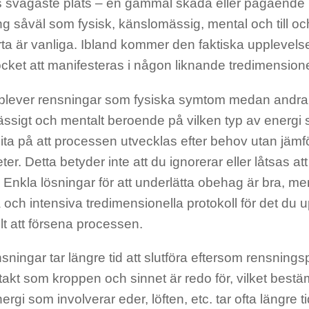
 svagaste plats – en gammal skada eller pågående h
g såväl som fysisk, känslomässig, mental och till o
ta är vanliga. Ibland kommer den faktiska uppleve
cket att manifesteras i någon liknande tredimensione
plever rensningar som fysiska symtom medan andra
ssigt och mentalt beroende på vilken typ av energi 
lita på att processen utvecklas efter behov utan jäm
ter. Detta betyder inte att du ignorerar eller låtsas at
. Enkla lösningar för att underlätta obehag är bra, men 
 och intensiva tredimensionella protokoll för det du
lt att försena processen.
sningar tar längre tid att slutföra eftersom rensnin
n takt som kroppen och sinnet är redo för, vilket bes
ergi som involverar eder, löften, etc. tar ofta längre 