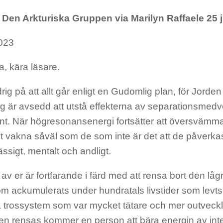
Den Arkturiska Gruppen via Marilyn Raffaele 25 
2023
, kära läsare.
drig på att allt går enligt en Gudomlig plan, för Jorde
ig är avsedd att utstå effekterna av separationsmed
t. När högresonansenergi fortsätter att översvämm
t vakna såväl som de som inte är det att de påverkas
sigt, mentalt och andligt.
 av er är fortfarande i färd med att rensa bort den l
m ackumulerats under hundratals livstider som levts 
va trossystem som var mycket tätare och mer outvec
 den rensas kommer en person att bära energin av int