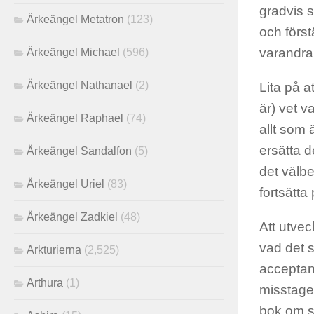
gradvis s
Ärkeängel Metatron
(123)
och först
varandra
Ärkeängel Michael
(596)
Ärkeängel Nathanael
(2)
Lita på a
är) vet v
Ärkeängel Raphael
(74)
allt som 
ersätta 
Ärkeängel Sandalfon
(5)
det välbe
Ärkeängel Uriel
(83)
fortsätt
Ärkeängel Zadkiel
(48)
Att utvec
vad det 
Arkturierna
(2,525)
acceptan
Arthura
(1)
misstaget
bok om sa