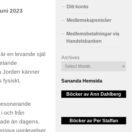
Ditt konto
juni 2023
Medlemskapsnivåer
Medlemsbetalningar via
Handelsbanken
n är en levande själ
Archives
vetande
a Jorden känner
 fysiskt,
Sananda Hemsida
Böcker av Ann Dahlberg
ågresonerande
i och från
Böcker av Per Staffan
klade än dagens.
ensiva upplevelser