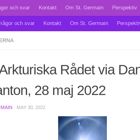
ågor och svar
Kontakt
Om St. Germain
Perspektiv
rågor och svar
Kontakt
Om St. Germain
Perspekti
ERNA
Arkturiska Rådet via Dan
anton, 28 maj 2022
RMAIN
·
MAY 30, 2022