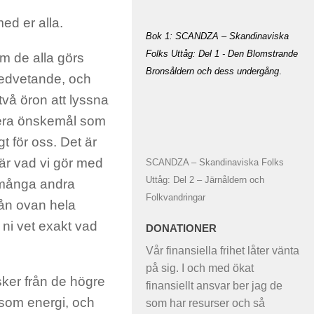
med er alla.
Bok 1: SCANDZA – Skandinaviska
Folks Uttåg: Del 1 - Den Blomstrande
om de alla görs
Bronsåldern och dess undergång
.
 medvetande, och
två öron att lyssna
r era önskemål som
t för oss. Det är
 är vad vi gör med
SCANDZA – Skandinaviska Folks
Uttåg: Del 2 – Järnåldern och
å många andra
Folkvandringar
från ovan hela
t ni vet exakt vad
DONATIONER
Vår finansiella frihet låter vänta
på sig. I och med ökat
sker från de högre
finansiellt ansvar ber jag de
som energi, och
som har resurser och så