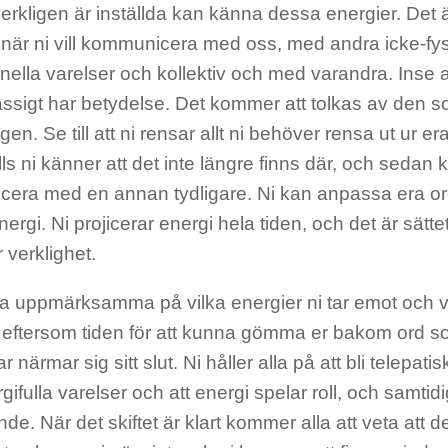
rkligen är inställda kan känna dessa energier. Det är
r när ni vill kommunicera med oss, med andra icke-fy
ella varelser och kollektiv och med varandra. Inse att
ssigt har betydelse. Det kommer att tolkas av den s
ngen. Se till att ni rensar allt ni behöver rensa ut ur er
lls ni känner att det inte längre finns där, och sedan 
era med en annan tydligare. Ni kan anpassa era ord
ergi. Ni projicerar energi hela tiden, och det är sättet
 verklighet.
ara uppmärksamma på vilka energier ni tar emot och vi
, eftersom tiden för att kunna gömma er bakom ord s
 närmar sig sitt slut. Ni håller alla på att bli telepatisk
rgifulla varelser och att energi spelar roll, och samtidi
e. När det skiftet är klart kommer alla att veta att