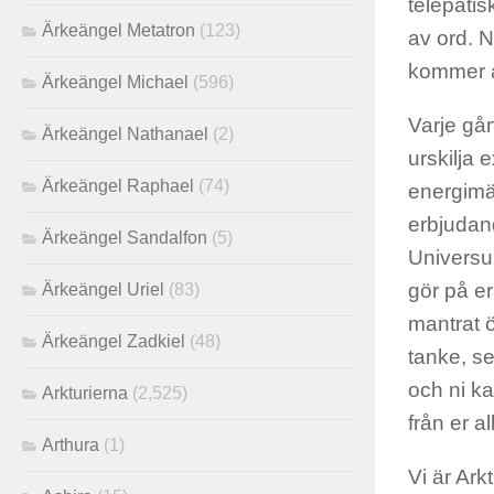
telepati
Ärkeängel Metatron
(123)
av ord. N
kommer at
Ärkeängel Michael
(596)
Varje gå
Ärkeängel Nathanael
(2)
urskilja e
Ärkeängel Raphael
(74)
energimäs
erbjudand
Ärkeängel Sandalfon
(5)
Universum
gör på er
Ärkeängel Uriel
(83)
mantrat 
Ärkeängel Zadkiel
(48)
tanke, se 
och ni ka
Arkturierna
(2,525)
från er al
Arthura
(1)
Vi är Ark