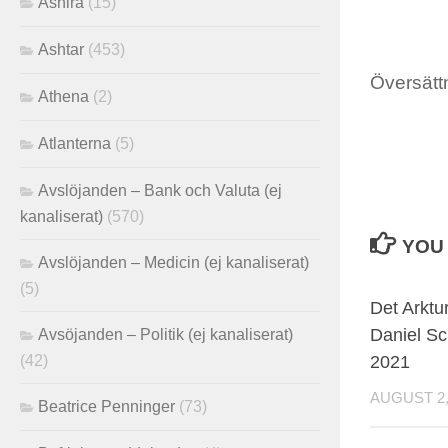
Ashira
(15)
Ashtar
(453)
Översättn
Athena
(2)
Atlanterna
(5)
Avslöjanden – Bank och Valuta (ej
kanaliserat)
(570)
YOU 
Avslöjanden – Medicin (ej kanaliserat)
(5)
Det Arktu
Daniel Sc
Avsöjanden – Politik (ej kanaliserat)
(42)
2021
AUGUST 2,
Beatrice Penninger
(73)