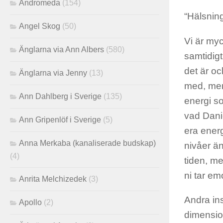
Andromeda
(154)
“Hälsning
Angel Skog
(50)
Vi är myc
Änglarna via Ann Albers
(580)
samtidigt
det är oc
Änglarna via Jenny
(13)
med, men
Ann Dahlberg i Sverige
(135)
energi so
vad Danie
Ann Gripenlöf i Sverige
(5)
era ener
Anna Merkaba (kanaliserade budskap)
nivåer än
(4)
tiden, me
ni tar em
Anrita Melchizedek
(3)
Andra ins
Apollo
(2)
dimensio