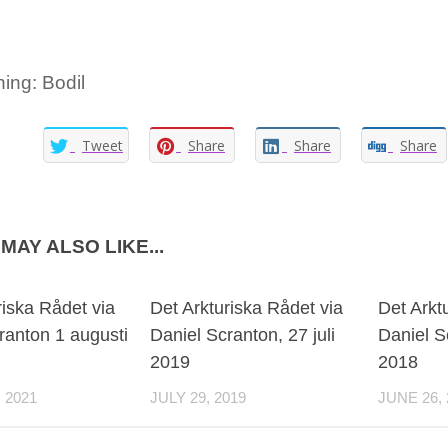
ing: Bodil
Tweet
Share
Share
Share
MAY ALSO LIKE...
riska Rådet via
Det Arkturiska Rådet via
Det Arkt
ranton 1 augusti
Daniel Scranton, 27 juli
Daniel S
2019
2018
 2021
JULY 29, 2019
JUNE 26, 