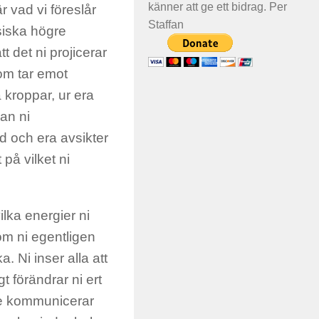
känner att ge ett bidrag. Per
 vad vi föreslår
Staffan
siska högre
 det ni projicerar
om tar emot
a kroppar, ur era
kan ni
 och era avsikter
 på vilket ni
lka energier ni
om ni egentligen
a. Ni inser alla att
gt förändrar ni ert
 de kommunicerar