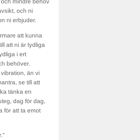
re och mindre behov
vsikt, och ni
on ni erbjuder.
rmare att kunna
l att ni är tydliga
dliga i ert
och behöver.
vibration, än vi
ntra, se till att
ska tänka en
 steg, dag för dag,
 för att ta emot
.”