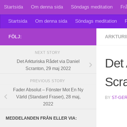
Startsida
Om denna sida
Söndags meditation
Fr
Skip to content
Startsida
Om denna sida
Söndags meditation
F
ARKTURI
FÖLJ:
NEXT STORY
Det 
Det Arkturiska Rådet via Daniel
Scranton, 29 maj 2022
Scr
PREVIOUS STORY
Fader Absolut – Fönster Mot En Ny
Värld (Standard Fraser), 28 maj,
BY
ST-GE
2022
MEDDELANDEN FRÅN ELLER VIA: