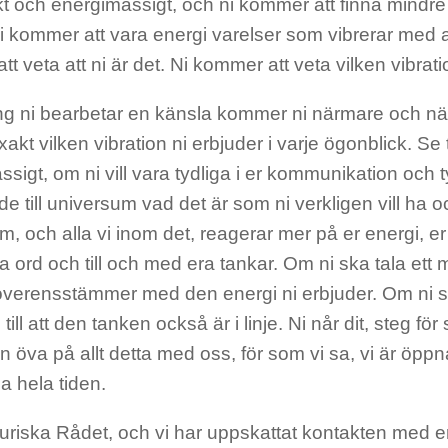
skt och energimässigt, och ni kommer att finna mind
i kommer att vara energi varelser som vibrerar med a
t veta att ni är det. Ni kommer att veta vilken vibrati
ng ni bearbetar en känsla kommer ni närmare och nä
xakt vilken vibration ni erbjuder i varje ögonblick. Se til
sigt, om ni vill vara tydliga i er kommunikation och ty
e till universum vad det är som ni verkligen vill ha 
, och alla vi inom det, reagerar mer på er energi, er 
a ord och till och med era tankar. Om ni ska tala ett ma
överensstämmer med den energi ni erbjuder. Om ni 
till att den tanken också är i linje. Ni når dit, steg för
n öva på allt detta med oss, för som vi sa, vi är öppna
la hela tiden.
turiska Rådet, och vi har uppskattat kontakten med er