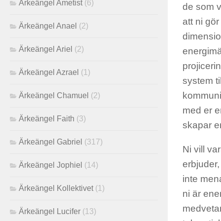
Ärkeängel Ametist
(6)
de som ve
att ni gö
Ärkeängel Anael
(2)
dimension
Ärkeängel Ariel
(2)
energimä
projiceri
Ärkeängel Azrael
(1)
system ti
kommunic
Ärkeängel Chamuel
(2)
med er en
Ärkeängel Faith
(3)
skapar er
Ärkeängel Gabriel
(317)
Ni vill v
erbjuder
Ärkeängel Jophiel
(14)
inte menar
Ärkeängel Kollektivet
(1)
ni är ene
medvetand
Ärkeängel Lucifer
(13)