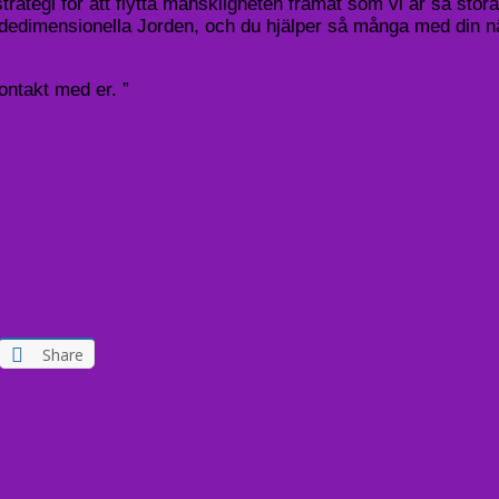
trategi för att flytta mänskligheten framåt som vi är så stora
fjärdedimensionella Jorden, och du hjälper så många med din
kontakt med er. ”
Share