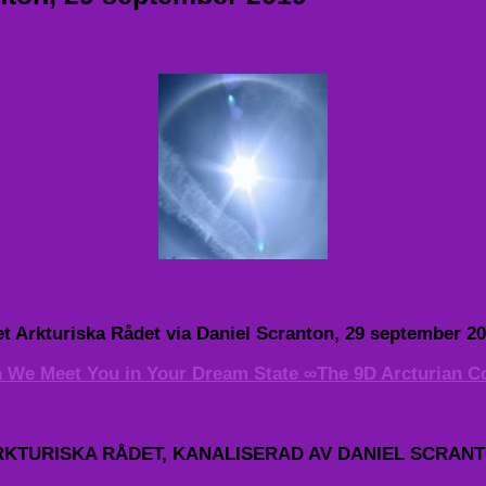
t Arkturiska Rådet via Daniel Scranton, 29 september 2
We Meet You in Your Dream State ∞The 9D Arcturian C
ARKTURISKA RÅDET, KANALISERAD AV DANIEL SCRAN