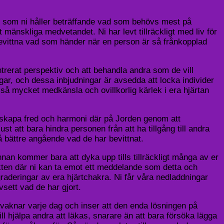
tiv som ni håller beträffande vad som behövs mest på
mänskliga medvetandet. Ni har levt tillräckligt med liv för
 bevittna vad som händer när en person är så frånkopplad
rerat perspektiv och att behandla andra som de vill
ngar, och dessa inbjudningar är avsedda att locka individer
å mycket medkänsla och ovillkorlig kärlek i era hjärtan
t skapa fred och harmoni där på Jorden genom att
st att bara hindra personen från att ha tillgång till andra
å bättre angående vad de har bevittnat.
an kommer bara att dyka upp tills tillräckligt många av er
kten där ni kan ta emot ett meddelande som detta och
pgraderingar av era hjärtchakra. Ni får våra nedladdningar
sett vad de har gjort.
r vaknar varje dag och inser att den enda lösningen på
l hjälpa andra att läkas, snarare än att bara försöka lägga