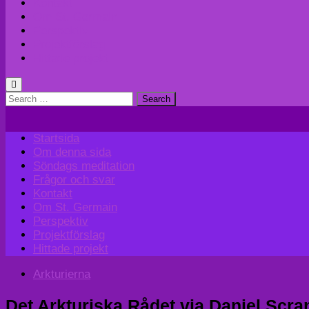
Kontakt
Om St. Germain
Perspektiv
Projektförslag
Hittade projekt
Search
for:
Startsida
Om denna sida
Söndags meditation
Frågor och svar
Kontakt
Om St. Germain
Perspektiv
Projektförslag
Hittade projekt
Arkturierna
Det Arkturiska Rådet via Daniel Scr