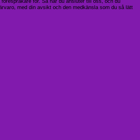
 förespråkare för. Så när du ansluter till oss, och du
 närvaro, med din avsikt och den medkänsla som du så lätt