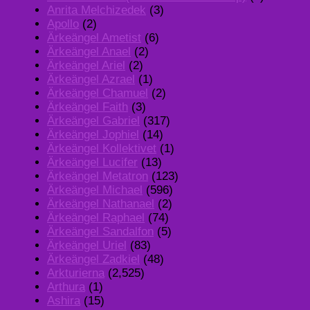
Anrita Melchizedek
(3)
Apollo
(2)
Ärkeängel Ametist
(6)
Ärkeängel Anael
(2)
Ärkeängel Ariel
(2)
Ärkeängel Azrael
(1)
Ärkeängel Chamuel
(2)
Ärkeängel Faith
(3)
Ärkeängel Gabriel
(317)
Ärkeängel Jophiel
(14)
Ärkeängel Kollektivet
(1)
Ärkeängel Lucifer
(13)
Ärkeängel Metatron
(123)
Ärkeängel Michael
(596)
Ärkeängel Nathanael
(2)
Ärkeängel Raphael
(74)
Ärkeängel Sandalfon
(5)
Ärkeängel Uriel
(83)
Ärkeängel Zadkiel
(48)
Arkturierna
(2,525)
Arthura
(1)
Ashira
(15)