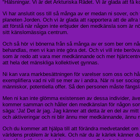
“Hälsningar. Vi är det Arkturiska Rådet. Vi är glada att få k
Vi har anslutit oss till så många av er medan ni sover, oc
planeten Jorden. Och vi är glada att rapportera att de allr
att förstå när någon inte erbjuder den medkänsla som är nöd
sitt känslomässiga centrum.
Och så hör vi bönerna från så många av er som ber om någo
behandlas, men vi kan inte göra det. Och vi vill inte beröva
som är redo att vara mer medkännande och mer hjärtcentrer
att hela det mänskliga kollektivet gynnas.
Ni kan vara markbesättningen för varelser som oss och hål
exemplifiera vad ni vill se mer av i andra. När ni ser socio
människor, potentiella offer. Så den personen måste fängsla
Men ni kan inte glömma existensen av dessa individer, även
kommer samman och håller den medkänslan för någon som int
säga: ‘Ja! Det är jag. Jag känner att detta är en del av mit
och aktiveringar och ni blir ännu mer medkännande, ännu me
Och du kommer att hjälpa till att förändra medvetandet om d
världens problem är kärlek. Och när du är kärlek känner du 