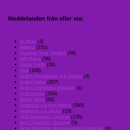
Meddelanden från eller via:
3I Atlas
(2)
Adama
(151)
Agartha (Inre Jorden)
(58)
AiA Maria
(36)
Aisha North
(32)
Aita
(109)
Andra Ärkeänglar och Änglar
(4)
Andra källor
(307)
Andra Uppstigna Mästare
(1)
Andromeda
(154)
Angel Skog
(50)
Änglarna via Ann Albers
(580)
Änglarna via Jenny
(13)
Ann Dahlberg i Sverige
(135)
Ann Gripenlöf i Sverige
(5)
Anna Merkaba (kanaliserade budskap)
(4)