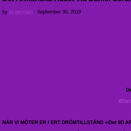
by
st-germain
·
September 30, 2019
De
When 
NÄR VI MÖTER ER I ERT DRÖMTILLSTÅND ∞Det 9D 