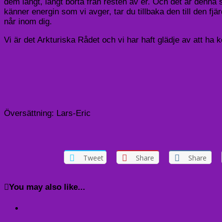
dem långt, långt borta från resten av er. Och det är denna s
känner energin som vi avger, tar du tillbaka den till den 
når inom dig.
Vi är det Arkturiska Rådet och vi har haft glädje av att ha 
Översättning: Lars-Eric
Tweet
Share
Share
You may also like...