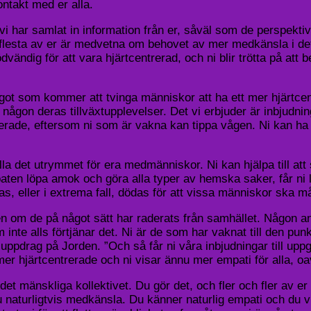
ontakt med er alla.
h vi har samlat in information från er, såväl som de perspek
a flesta av er är medvetna om behovet av mer medkänsla i det 
vändig för att vara hjärtcentrerad, och ni blir trötta på att
t som kommer att tvinga människor att ha ett mer hjärtcent
 någon deras tillväxtupplevelser. Det vi erbjuder är inbjudni
ade, eftersom ni som är vakna kan tippa vågen. Ni kan ha s
la det utrymmet för era medmänniskor. Ni kan hjälpa till at
paten löpa amok och göra alla typer av hemska saker, får ni lu
s, eller i extrema fall, dödas för att vissa människor ska m
 om de på något sätt har raderats från samhället. Någon ann
e alls förtjänar det. Ni är de som har vaknat till den pun
t uppdrag på Jorden. ”Och så får ni våra inbjudningar till up
r hjärtcentrerade och ni visar ännu mer empati för alla, oav
et mänskliga kollektivet. Du gör det, och fler och fler av e
naturligtvis medkänsla. Du känner naturlig empati och du vil