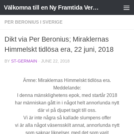
Välkomna till en Ny Framtida Verklighet
Skip to content
PER BERONIUS I SVERIGE
Dikt via Per Beronius; Miraklernas
Himmelskt tidlösa era, 22 juni, 2018
BY
ST-GERMAIN
·
JUNE 22, 2018
Ämne: Miraklernas Himmelskt tidlösa era.
Meddelande:
I denna mänsklighetens epok, med startår 2018
har människan gått in i något helt annorlunda nytt
där vi på djupet tagit till oss.
Vi är inte några så kallade slumpens offer
vi är alla något väsensskilt annat, annorlunda nytt
som saknar liknelser, med det som varit