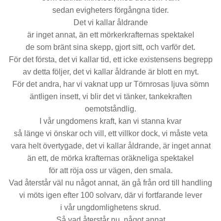
sedan evigheters förgångna tider.
Det vi kallar åldrande
är inget annat, än ett mörkerkrafternas spektakel
de som bränt sina skepp, gjort sitt, och varför det.
För det första, det vi kallar tid, ett icke existensens begrepp
av detta följer, det vi kallar åldrande är blott en myt.
För det andra, har vi vaknat upp ur Törnrosas ljuva sömn
äntligen insett, vi blir det vi tänker, tankekraften
oemotståndlig.
I vår ungdomens kraft, kan vi stanna kvar
så länge vi önskar och vill, ett villkor dock, vi måste veta
vara helt övertygade, det vi kallar åldrande, är inget annat
än ett, de mörka krafternas oräkneliga spektakel
för att röja oss ur vägen, den smala.
Vad återstår väl nu något annat, än gå från ord till handling
vi möts igen efter 100 solvarv, där vi fortfarande lever
i vår ungdomlighetens skrud.
Så vad återstår nu, något annat