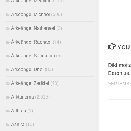
Ärkeängel Metatron
(123)
Ärkeängel Michael
(596)
Ärkeängel Nathanael
(2)
Ärkeängel Raphael
(74)
YOU 
Ärkeängel Sandalfon
(5)
Dikt mott
Ärkeängel Uriel
(83)
Beronius,
Ärkeängel Zadkiel
(48)
SEPTEMBER
Arkturierna
(2,525)
Arthura
(1)
Ashira
(15)