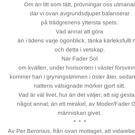
Om än titt som tätt, prövningar oss utmana
där vi ovan avgrundsdjupet balanserar
på trädgrenens yttersta spets.
Vad annat att göra
än i tidens varje ögonblick, tänka kärleksfullt n
och detta i vetskap.
När Fader Sol
om kvällen, under horisonten i väster försvin
kommer han i gryningstimmen i öster åter, sedan
nattens välsignade mörker gjort sitt.
Vad är väl livet, hur än det väljer, att sig gesta
något annat, än ett mirakel, av Moder/Fader 
människan givet.
* * *
Av Per Beronius, från ovan mottaget, att vidarebe