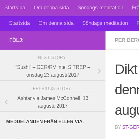
Startsida
Om denna sida
Söndags meditation
Fr
Skip to content
Startsida
Om denna sida
Söndags meditation
F
PER BER
FÖLJ:
NEXT STORY
Dikt
“Sushi” – GCR/RV Intel SITREP –
onsdag 23 augusti 2017
denn
PREVIOUS STORY
Ashtar via James McConnell, 13
augu
augusti, 2017
MEDDELANDEN FRÅN ELLER VIA:
BY
ST-GE