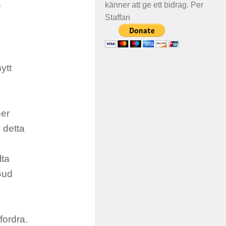
känner att ge ett bidrag. Per
r
Staffan
ytt
ner
 detta
lta
Gud
fordra.