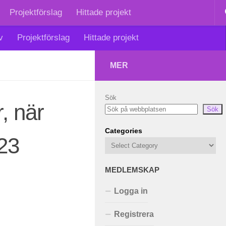
Projektförslag
Hittade projekt
v
Projektförslag
Hittade projekt
MER
Sök
, när
Sök
Categories
 23
MEDLEMSKAP
Logga in
Registrera