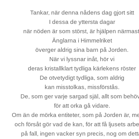
Tankar, när denna nådens dag gjort sitt
I dessa de yttersta dagar
när nöden är som störst, är hjälpen närmast
Änglarna i Himmelriket
överger aldrig sina barn på Jorden.
När vi lyssnar inåt, hör vi
deras kristallklart tydliga kärlekens röster
De otvetydigt tydliga, som aldrig
kan misstolkas, missförstås.
De, som ger varje sargad själ, allt som behö
för att orka gå vidare.
Om än de mörka entiteter, som på Jorden är, med
och försåt gör vad de kan, för att få ljusets arb
på fall, ingen vacker syn precis, nog om dett