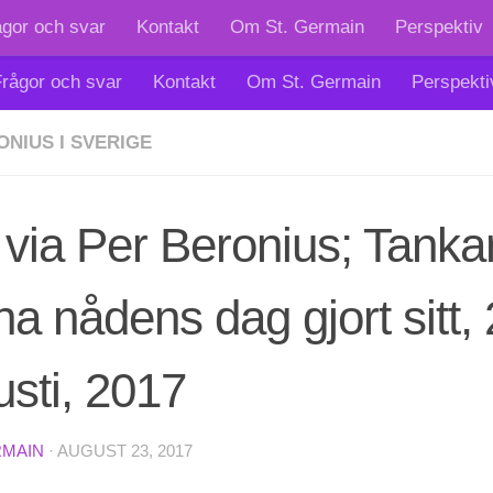
ågor och svar
Kontakt
Om St. Germain
Perspektiv
rågor och svar
Kontakt
Om St. Germain
Perspekti
ONIUS I SVERIGE
 via Per Beronius; Tankar
a nådens dag gjort sitt,
sti, 2017
RMAIN
·
AUGUST 23, 2017