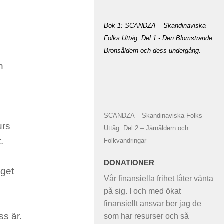
Bok 1: SCANDZA – Skandinaviska
Folks Uttåg: Del 1 - Den Blomstrande
Bronsåldern och dess undergång
.
n
SCANDZA – Skandinaviska Folks
urs
Uttåg: Del 2 – Järnåldern och
.
Folkvandringar
DONATIONER
nget
Vår finansiella frihet låter vänta
på sig. I och med ökat
finansiellt ansvar ber jag de
ss är.
som har resurser och så