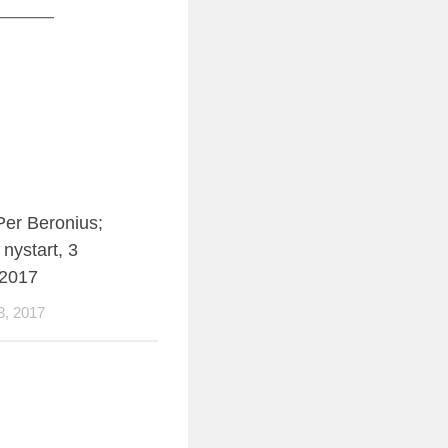
———
 Per Beronius;
nystart, 3
 2017
, 2017