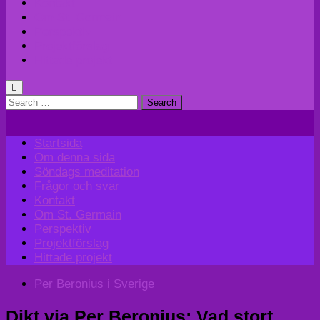
Kontakt
Om St. Germain
Perspektiv
Projektförslag
Hittade projekt
Search
for:
Startsida
Om denna sida
Söndags meditation
Frågor och svar
Kontakt
Om St. Germain
Perspektiv
Projektförslag
Hittade projekt
Per Beronius i Sverige
Dikt via Per Beronius; Vad stort