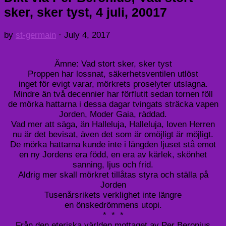
sker, sker tyst, 4 juli, 20017
by
st-germain
·
July 4, 2017
Ämne: Vad stort sker, sker tyst
Proppen har lossnat, säkerhetsventilen utlöst
inget för evigt varar, mörkrets proselyter utslagna.
Mindre än två decennier har förflutit sedan tornen föll
de mörka hattarna i dessa dagar tvingats sträcka vapen
Jorden, Moder Gaia, räddad.
Vad mer att säga, än Halleluja, Halleluja, loven Herren
nu är det bevisat, även det som är omöjligt är möjligt.
De mörka hattarna kunde inte i längden ljuset stå emot
en ny Jordens era född, en era av kärlek, skönhet
sanning, ljus och frid.
Aldrig mer skall mörkret tillåtas styra och ställa på
Jorden
Tusenårsrikets verklighet inte längre
en önskedrömmens utopi.
* * *
Från den eteriska världen mottaget av Per Beronius