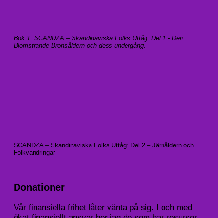
Bok 1: SCANDZA – Skandinaviska Folks Uttåg: Del 1 - Den
Blomstrande Bronsåldern och dess undergång
.
SCANDZA – Skandinaviska Folks Uttåg: Del 2 – Järnåldern och
Folkvandringar
Donationer
Vår finansiella frihet låter vänta på sig. I och med
ökat finansiellt ansvar ber jag de som har resurser