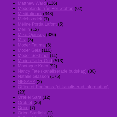
Matthew Ward
(136)
Meddelande från Per Staffan
(62)
Meditationer
(348)
Melchizedek
(7)
Méline Portia Lafont
(5)
Merlin
(12)
Mike Quinsey
(326)
Mira
(3)
Moder Fatima
(6)
Moder Gaia
(110)
Moder Sekhmet
(11)
Moder/Fader Gud
(513)
Montague Keen
(92)
Nancy Tate (kanaliserade budskap)
(30)
Natalie Glasson
(175)
NESARA
(2)
Office of Poofness (ej kanaliserad information)
(23)
Orakel Sara
(12)
Oraklet
(36)
Orion
(7)
Orion Starlight
(1)