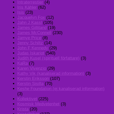
Intraterrestier
(4)
Iris Kähler
(62)
Isis
(23)
Jacquelyn Fox
(12)
Jahn J Kassl
(105)
James Gilliland
(19)
James McConnell
(230)
Jamye Price
(8)
Jenny Schiltz
(14)
John F Kennedy
(29)
Judas Iskariot
(540)
Judith Kusel (spirituell författare)
(3)
KaRa
(7)
Karen Vivenzio
(29)
Kathy Vik (kanaliserad information)
(3)
Kerstin Eriksson
(107)
Kerstin Sisilla
(70)
Keshe Foundation (ej kanaliserad information)
(3)
Kollektivet
(225)
Kosmisk Medvetenhet
(3)
Krista
(20)