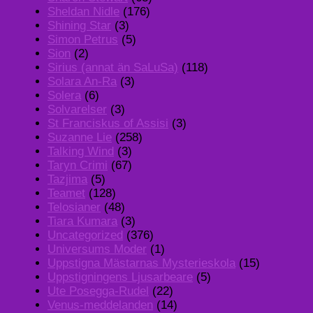
Sheldan Nidle
(176)
Shining Star
(3)
Simon Petrus
(5)
Sion
(2)
Sirius (annat än SaLuSa)
(118)
Solara An-Ra
(3)
Solera
(6)
Solvarelser
(3)
St Franciskus of Assisi
(3)
Suzanne Lie
(258)
Talking Wind
(3)
Taryn Crimi
(67)
Tazjima
(5)
Teamet
(128)
Telosianer
(48)
Tiara Kumara
(3)
Uncategorized
(376)
Universums Moder
(1)
Uppstigna Mästarnas Mysterieskola
(15)
Uppstigningens Ljusarbeare
(5)
Ute Posegga-Rudel
(22)
Venus-meddelanden
(14)