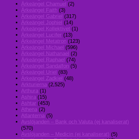
Ärkeängel Chamuel
(2)
Ärkeängel Faith
(3)
Ärkeängel Gabriel
(317)
Ärkeängel Jophiel
(14)
Ärkeängel Kollektivet
(1)
Ärkeängel Lucifer
(13)
Ärkeängel Metatron
(123)
Ärkeängel Michael
(596)
Ärkeängel Nathanael
(2)
Ärkeängel Raphael
(74)
Ärkeängel Sandalfon
(5)
Ärkeängel Uriel
(83)
Ärkeängel Zadkiel
(48)
Arkturierna
(2,525)
Arthura
(1)
Ashira
(15)
Ashtar
(453)
Athena
(2)
Atlanterna
(5)
Avslöjanden – Bank och Valuta (ej kanaliserat)
(570)
Avslöjanden – Medicin (ej kanaliserat)
(5)