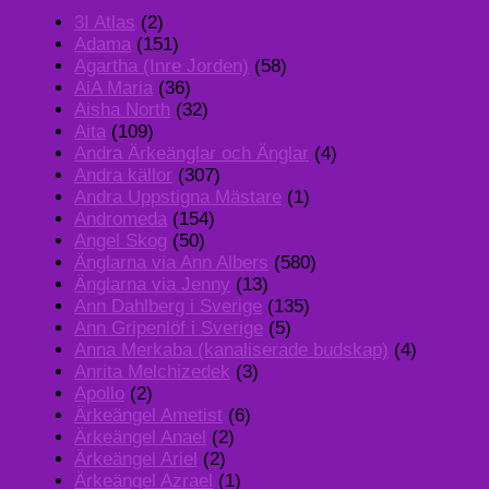
3I Atlas
(2)
Adama
(151)
Agartha (Inre Jorden)
(58)
AiA Maria
(36)
Aisha North
(32)
Aita
(109)
Andra Ärkeänglar och Änglar
(4)
Andra källor
(307)
Andra Uppstigna Mästare
(1)
Andromeda
(154)
Angel Skog
(50)
Änglarna via Ann Albers
(580)
Änglarna via Jenny
(13)
Ann Dahlberg i Sverige
(135)
Ann Gripenlöf i Sverige
(5)
Anna Merkaba (kanaliserade budskap)
(4)
Anrita Melchizedek
(3)
Apollo
(2)
Ärkeängel Ametist
(6)
Ärkeängel Anael
(2)
Ärkeängel Ariel
(2)
Ärkeängel Azrael
(1)