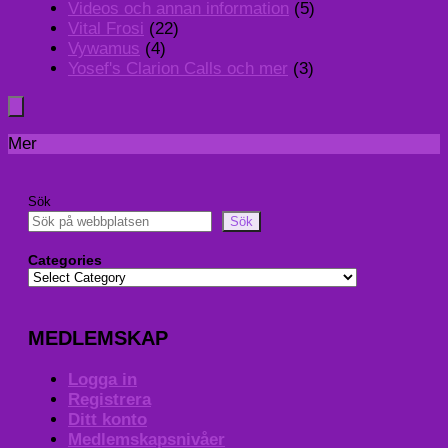
Videos och annan information
(5)
Vital Frosi
(22)
Vywamus
(4)
Yosef's Clarion Calls och mer
(3)
Mer
Sök
Sök
Categories
MEDLEMSKAP
Logga in
Registrera
Ditt konto
Medlemskapsnivåer