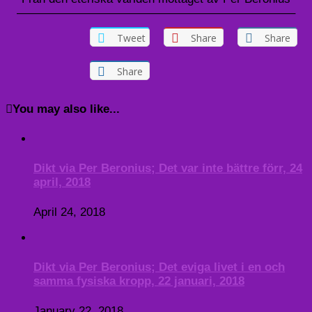
———————————————————————–
Tweet
Share
Share
Share
You may also like...
Dikt via Per Beronius; Det var inte bättre förr, 24
april, 2018
April 24, 2018
Dikt via Per Beronius; Det eviga livet i en och
samma fysiska kropp, 22 januari, 2018
January 22, 2018