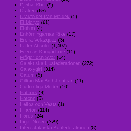
Djwhal Khul
(9)
Draken
(65)
Drakfolket från Maldek
(5)
El Morya
(61)
Elohim
(4)
Enhörningarnas Rike
(17)
Erena Velazquez
(3)
Fader Absolut
(1,407)
Feernas Kungadöme
(15)
Frågor och Svar
(64)
Galaktiska Ljusfederationen
(272)
Galaxygirl
(314)
Gatum
(5)
Gillian MacBeth-Louthan
(11)
Gudomliga Moder
(10)
Hathors
(9)
Hatonn
(5)
Helios och Vesta
(1)
Hilarion
(114)
Horus
(24)
Inger Noren
(329)
Intergalaktiska Konfederationen
(8)