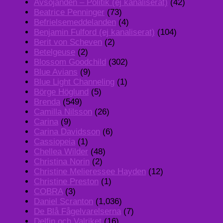
Avsöjanden – Politik (ej kanaliserat)
(42)
Beatrice Penninger
(73)
Befrielsemeddelanden
(4)
Benjamin Fulford (ej kanaliserat)
(104)
Berit von Scheven
(2)
Betelgeuse
(2)
Blossom Goodchild
(302)
Blue Avians
(9)
Blue Light Channeling
(1)
Börge Höglund
(5)
Brenda
(549)
Camilla Nilsson
(26)
Carina
(9)
Carina Davidsson
(6)
Cassiopeia
(1)
Chellea Wilder
(48)
Christina Norin
(2)
Christine Melieressee Hayden
(12)
Christine Preston
(1)
COBRA
(3)
Daniel Scranton
(1,036)
De Blå Fågelvarelserna
(7)
Delfin och Valriket
(16)