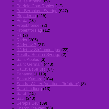
Pallas Athena
(69)
Patricia Cota-Robles
(12)
Per Beronius i Sverige
(947)
Plejaderna
(415)
Porda
(16)
Projektfonder
(2)
Projektförslag
(12)
Ra
(2)
Rådet
(205)
Rådet av 7
(21)
Rådet av Strålande Ljus
(22)
Rositha Bohlin i Sverige
(2)
Saint Aeolus
(3)
Saint Germain
(443)
SaLuSa (Sirius)
(67)
Sananda
(1,119)
Sanat Kumara
(104)
Sandra Walter (spirituell författare)
(8)
Sara Lindberg
(13)
Sarah
(15)
Saul
(240)
Serapis Bey
(39)
Sharon Stewart
(68)