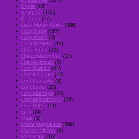
Kristallriket
(127)
Kryon
(13)
Kuan Yin
(130)
Kuthumi
(77)
Lady Moder Maria
(388)
Lady Nada
(167)
Lady Portia
(3)
Lady Rowena
(18)
Lisa Renee
(20)
Ljusarbetarmöten
(37)
Ljusvärdinnan
(1)
Lord Buddha
(40)
Lord Emanuel
(12)
Lord Ganesha
(3)
Lord Lanto
(23)
Lord Maitreya
(24)
Lord Melchizedek
(68)
Lord Shiva
(11)
Lyra
(24)
Maat
(1)
Maria Magdalena
(209)
Maryann Rada
(8)
Matt Kahn
(19)