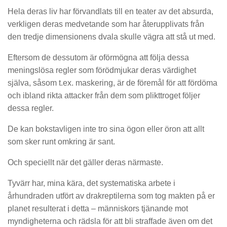
Hela deras liv har förvandlats till en teater av det absurda,
verkligen deras medvetande som har återupplivats från
den tredje dimensionens dvala skulle vägra att stå ut med.
Eftersom de dessutom är oförmögna att följa dessa
meningslösa regler som förödmjukar deras värdighet
själva, såsom t.ex. maskering, är de föremål för att fördöma
och ibland rikta attacker från dem som plikttroget följer
dessa regler.
De kan bokstavligen inte tro sina ögon eller öron att allt
som sker runt omkring är sant.
Och speciellt när det gäller deras närmaste.
Tyvärr har, mina kära, det systematiska arbete i
århundraden utfört av drakreptilerna som tog makten på er
planet resulterat i detta – människors tjänande mot
myndigheterna och rädsla för att bli straffade även om det