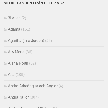
MEDDELANDEN FRÅN ELLER VIA:
3I Atlas
(2)
Adama
(151)
Agartha (Inre Jorden)
(58)
AiA Maria
(36)
Aisha North
(32)
Aita
(109)
Andra Ärkeänglar och Änglar
(4)
Andra källor
(307)