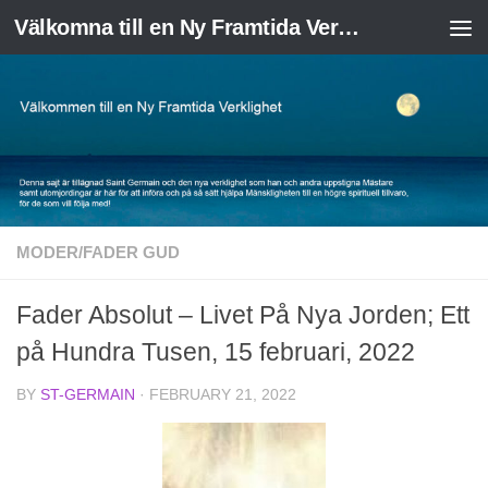
Välkomna till en Ny Framtida Verklighet
Skip to content
MODER/FADER GUD
Fader Absolut – Livet På Nya Jorden; Ett
på Hundra Tusen, 15 februari, 2022
BY
ST-GERMAIN
·
FEBRUARY 21, 2022