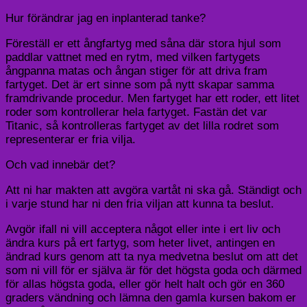
Hur förändrar jag en inplanterad tanke?
Föreställ er ett ångfartyg med såna där stora hjul som
paddlar vattnet med en rytm, med vilken fartygets
ångpanna matas och ångan stiger för att driva fram
fartyget. Det är ert sinne som på nytt skapar samma
framdrivande procedur. Men fartyget har ett roder, ett litet
roder som kontrollerar hela fartyget. Fastän det var
Titanic, så kontrolleras fartyget av det lilla rodret som
representerar er fria vilja.
Och vad innebär det?
Att ni har makten att avgöra vartåt ni ska gå. Ständigt och
i varje stund har ni den fria viljan att kunna ta beslut.
Avgör ifall ni vill acceptera något eller inte i ert liv och
ändra kurs på ert fartyg, som heter livet, antingen en
ändrad kurs genom att ta nya medvetna beslut om att det
som ni vill för er själva är för det högsta goda och därmed
för allas högsta goda, eller gör helt halt och gör en 360
graders vändning och lämna den gamla kursen bakom er