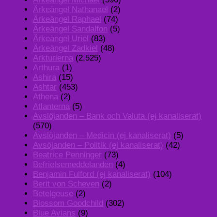
Ärkeängel Nathanael
(2)
Ärkeängel Raphael
(74)
Ärkeängel Sandalfon
(5)
Ärkeängel Uriel
(83)
Ärkeängel Zadkiel
(48)
Arkturierna
(2,525)
Arthura
(1)
Ashira
(15)
Ashtar
(453)
Athena
(2)
Atlanterna
(5)
Avslöjanden – Bank och Valuta (ej kanaliserat)
(570)
Avslöjanden – Medicin (ej kanaliserat)
(5)
Avsöjanden – Politik (ej kanaliserat)
(42)
Beatrice Penninger
(73)
Befrielsemeddelanden
(4)
Benjamin Fulford (ej kanaliserat)
(104)
Berit von Scheven
(2)
Betelgeuse
(2)
Blossom Goodchild
(302)
Blue Avians
(9)