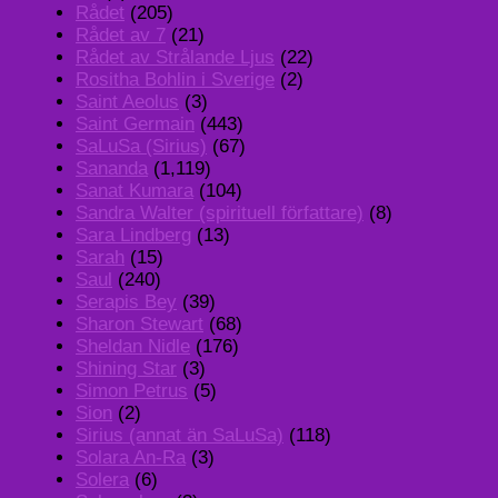
Rådet
(205)
Rådet av 7
(21)
Rådet av Strålande Ljus
(22)
Rositha Bohlin i Sverige
(2)
Saint Aeolus
(3)
Saint Germain
(443)
SaLuSa (Sirius)
(67)
Sananda
(1,119)
Sanat Kumara
(104)
Sandra Walter (spirituell författare)
(8)
Sara Lindberg
(13)
Sarah
(15)
Saul
(240)
Serapis Bey
(39)
Sharon Stewart
(68)
Sheldan Nidle
(176)
Shining Star
(3)
Simon Petrus
(5)
Sion
(2)
Sirius (annat än SaLuSa)
(118)
Solara An-Ra
(3)
Solera
(6)