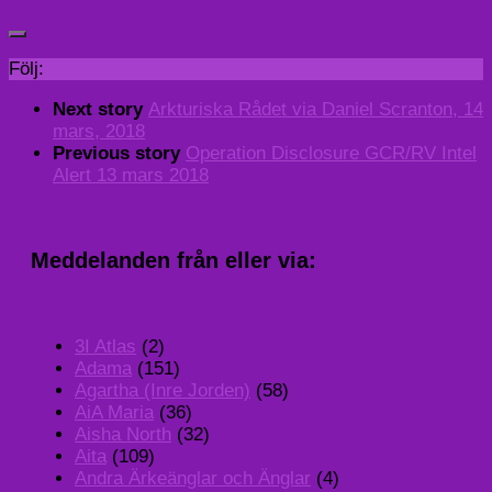
Följ:
Next story
Arkturiska Rådet via Daniel Scranton, 14
mars, 2018
Previous story
Operation Disclosure GCR/RV Intel
Alert 13 mars 2018
Meddelanden från eller via:
3I Atlas
(2)
Adama
(151)
Agartha (Inre Jorden)
(58)
AiA Maria
(36)
Aisha North
(32)
Aita
(109)
Andra Ärkeänglar och Änglar
(4)