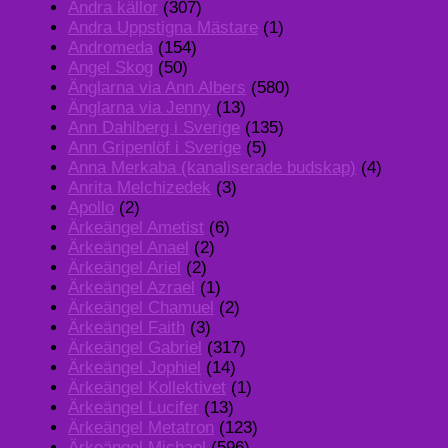
Andra källor
(307)
Andra Uppstigna Mästare
(1)
Andromeda
(154)
Angel Skog
(50)
Änglarna via Ann Albers
(580)
Änglarna via Jenny
(13)
Ann Dahlberg i Sverige
(135)
Ann Gripenlöf i Sverige
(5)
Anna Merkaba (kanaliserade budskap)
(4)
Anrita Melchizedek
(3)
Apollo
(2)
Ärkeängel Ametist
(6)
Ärkeängel Anael
(2)
Ärkeängel Ariel
(2)
Ärkeängel Azrael
(1)
Ärkeängel Chamuel
(2)
Ärkeängel Faith
(3)
Ärkeängel Gabriel
(317)
Ärkeängel Jophiel
(14)
Ärkeängel Kollektivet
(1)
Ärkeängel Lucifer
(13)
Ärkeängel Metatron
(123)
Ärkeängel Michael
(596)