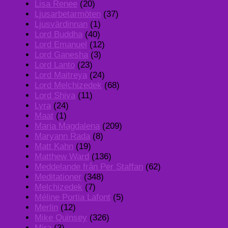
Lisa Renee
(20)
Ljusarbetarmöten
(37)
Ljusvärdinnan
(1)
Lord Buddha
(40)
Lord Emanuel
(12)
Lord Ganesha
(3)
Lord Lanto
(23)
Lord Maitreya
(24)
Lord Melchizedek
(68)
Lord Shiva
(11)
Lyra
(24)
Maat
(1)
Maria Magdalena
(209)
Maryann Rada
(8)
Matt Kahn
(19)
Matthew Ward
(136)
Meddelande från Per Staffan
(62)
Meditationer
(348)
Melchizedek
(7)
Méline Portia Lafont
(5)
Merlin
(12)
Mike Quinsey
(326)
Mira
(3)