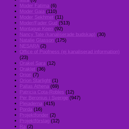
Moder Fatima
(6)
Moder Gaia
(110)
Moder Sekhmet
(11)
Moder/Fader Gud
(513)
Montague Keen
(92)
Nancy Tate (kanaliserade budskap)
(30)
Natalie Glasson
(175)
NESARA
(2)
Office of Poofness (ej kanaliserad information)
(23)
Orakel Sara
(12)
Oraklet
(36)
Orion
(7)
Orion Starlight
(1)
Pallas Athena
(69)
Patricia Cota-Robles
(12)
Per Beronius i Sverige
(947)
Plejaderna
(415)
Porda
(16)
Projektfonder
(2)
Projektförslag
(12)
Ra
(2)