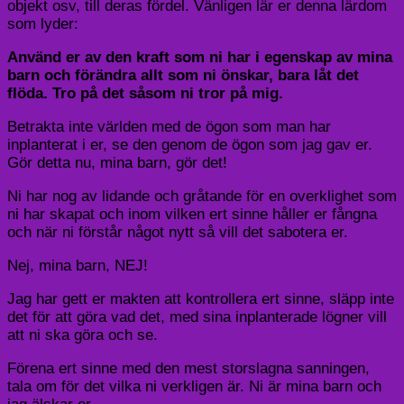
objekt osv, till deras fördel. Vänligen lär er denna lärdom
som lyder:
Använd er av den kraft som ni har i egenskap av mina
barn och förändra allt som ni önskar, bara låt det
flöda. Tro på det såsom ni tror på mig.
Betrakta inte världen med de ögon som man har
inplanterat i er, se den genom de ögon som jag gav er.
Gör detta nu, mina barn, gör det!
Ni har nog av lidande och gråtande för en overklighet som
ni har skapat och inom vilken ert sinne håller er fångna
och när ni förstår något nytt så vill det sabotera er.
Nej, mina barn, NEJ!
Jag har gett er makten att kontrollera ert sinne, släpp inte
det för att göra vad det, med sina inplanterade lögner vill
att ni ska göra och se.
Förena ert sinne med den mest storslagna sanningen,
tala om för det vilka ni verkligen är. Ni är mina barn och