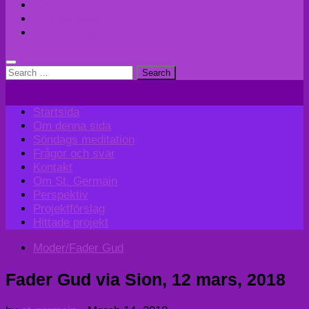
Perspektiv
Projektförslag
Hittade projekt
Search
for:
Startsida
Om denna sida
Söndags meditation
Frågor och svar
Kontakt
Om St. Germain
Perspektiv
Projektförslag
Hittade projekt
Moder/Fader Gud
Fader Gud via Sion, 12 mars, 2018