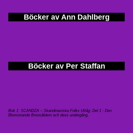
Böcker av Ann Dahlberg
Böcker av Per Staffan
Bok 1: SCANDZA – Skandinaviska Folks Uttåg: Del 1 - Den
Blomstrande Bronsåldern och dess undergång
.