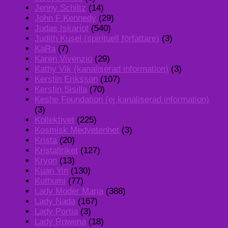
Jenny Schiltz
(14)
John F Kennedy
(29)
Judas Iskariot
(540)
Judith Kusel (spirituell författare)
(3)
KaRa
(7)
Karen Vivenzio
(29)
Kathy Vik (kanaliserad information)
(3)
Kerstin Eriksson
(107)
Kerstin Sisilla
(70)
Keshe Foundation (ej kanaliserad information)
(3)
Kollektivet
(225)
Kosmisk Medvetenhet
(3)
Krista
(20)
Kristallriket
(127)
Kryon
(13)
Kuan Yin
(130)
Kuthumi
(77)
Lady Moder Maria
(388)
Lady Nada
(167)
Lady Portia
(3)
Lady Rowena
(18)