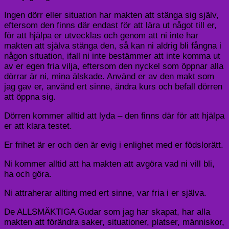
Ingen dörr eller situation har makten att stänga sig själv,
eftersom den finns där endast för att lära ut något till er,
för att hjälpa er utvecklas och genom att ni inte har
makten att själva stänga den, så kan ni aldrig bli fångna i
någon situation, ifall ni inte bestämmer att inte komma ut
av er egen fria vilja, eftersom den nyckel som öppnar alla
dörrar är ni, mina älskade. Använd er av den makt som
jag gav er, använd ert sinne, ändra kurs och befall dörren
att öppna sig.
Dörren kommer alltid att lyda – den finns där för att hjälpa
er att klara testet.
Er frihet är er och den är evig i enlighet med er födslorätt.
Ni kommer alltid att ha makten att avgöra vad ni vill bli,
ha och göra.
Ni attraherar allting med ert sinne, var fria i er själva.
De ALLSMÄKTIGA Gudar som jag har skapat, har alla
makten att förändra saker, situationer, platser, människor,