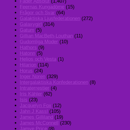
Fader Absolut
(1,407)
Feernas Kungadöme
(15)
Frågor och Svar
(64)
Galaktiska Ljusfederationen
(272)
Galaxygirl
(314)
Gatum
(5)
Gillian MacBeth-Louthan
(11)
Gudomliga Moder
(10)
Hathors
(9)
Hatonn
(5)
Helios och Vesta
(1)
Hilarion
(114)
Horus
(24)
Inger Noren
(329)
Intergalaktiska Konfederationen
(8)
Intraterrestier
(4)
Iris Kähler
(62)
Isis
(23)
Jacquelyn Fox
(12)
Jahn J Kassl
(105)
James Gilliland
(19)
James McConnell
(230)
Jamye Price
(8)