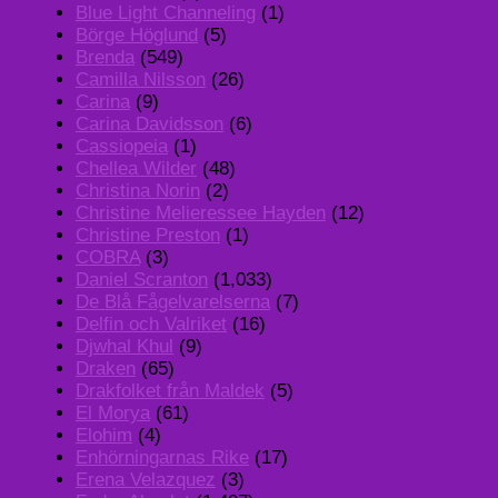
Blue Light Channeling
(1)
Börge Höglund
(5)
Brenda
(549)
Camilla Nilsson
(26)
Carina
(9)
Carina Davidsson
(6)
Cassiopeia
(1)
Chellea Wilder
(48)
Christina Norin
(2)
Christine Melieressee Hayden
(12)
Christine Preston
(1)
COBRA
(3)
Daniel Scranton
(1,033)
De Blå Fågelvarelserna
(7)
Delfin och Valriket
(16)
Djwhal Khul
(9)
Draken
(65)
Drakfolket från Maldek
(5)
El Morya
(61)
Elohim
(4)
Enhörningarnas Rike
(17)
Erena Velazquez
(3)