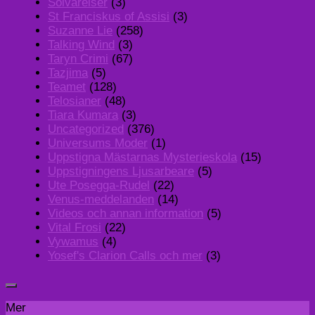
Solvarelser
(3)
St Franciskus of Assisi
(3)
Suzanne Lie
(258)
Talking Wind
(3)
Taryn Crimi
(67)
Tazjima
(5)
Teamet
(128)
Telosianer
(48)
Tiara Kumara
(3)
Uncategorized
(376)
Universums Moder
(1)
Uppstigna Mästarnas Mysterieskola
(15)
Uppstigningens Ljusarbeare
(5)
Ute Posegga-Rudel
(22)
Venus-meddelanden
(14)
Videos och annan information
(5)
Vital Frosi
(22)
Vywamus
(4)
Yosef's Clarion Calls och mer
(3)
Mer