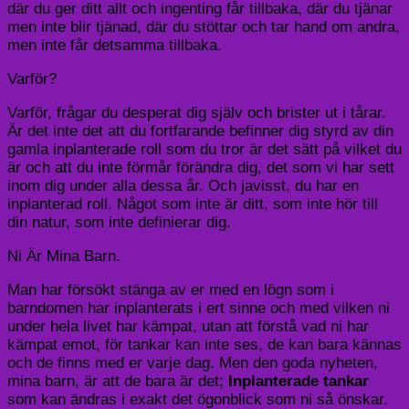
där du ger ditt allt och ingenting får tillbaka, där du tjänar
men inte blir tjänad, där du stöttar och tar hand om andra,
men inte får detsamma tillbaka.
Varför?
Varför, frågar du desperat dig själv och brister ut i tårar.
Är det inte det att du fortfarande befinner dig styrd av din
gamla inplanterade roll som du tror är det sätt på vilket du
är och att du inte förmår förändra dig, det som vi har sett
inom dig under alla dessa år. Och javisst, du har en
inplanterad roll. Något som inte är ditt, som inte hör till
din natur, som inte definierar dig.
Ni Är Mina Barn.
Man har försökt stänga av er med en lögn som i
barndomen har inplanterats i ert sinne och med vilken ni
under hela livet har kämpat, utan att förstå vad ni har
kämpat emot, för tankar kan inte ses, de kan bara kännas
och de finns med er varje dag. Men den goda nyheten,
mina barn, är att de bara är det;
Inplanterade tankar
som kan ändras i exakt det ögonblick som ni så önskar.