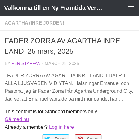
Välkomna till en Ny Framtida Verklighet
Skip to content
AGARTHA (INRE JORDEN)
FADER ZORRA AV AGARTHA INRE
LAND, 25 mars, 2025
BY
PER STAFFAN
·
MARCH 28, 2025
FADER ZORRA AV AGARTHA INRE LAND. HJÄLP TILL
ALLA LJUSVÄSEN VID YTAN. Hälsningar Emanuel och
Pastora, jag är Fader Zorra från Agartha Underground City.
Jag vet att Emanuel väntade på mitt ingripande, han…
This content is for Standard members only.
Gå med nu
Already a member?
Log in here
Tweet
Share