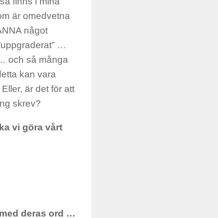
så finns i mina
som är omedvetna
KÄNNA något
r ”uppgraderat” …
rkt … och så många
detta kan vara
ler, är det för att
ång skrev?
ka vi göra vårt
 med deras ord …