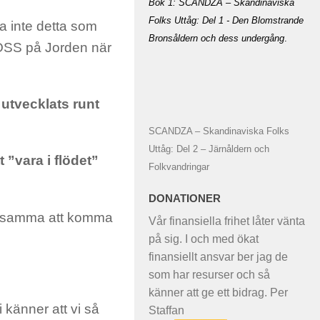
Bok 1: SCANDZA – Skandinaviska
Folks Uttåg: Del 1 - Den Blomstrande
ta inte detta som
Bronsåldern och dess undergång
.
r OSS på Jorden när
utvecklats runt
SCANDZA – Skandinaviska Folks
Uttåg: Del 2 – Järnåldern och
”vara i flödet”
Folkvandringar
DONATIONER
eksamma att komma
Vår finansiella frihet låter vänta
på sig. I och med ökat
finansiellt ansvar ber jag de
som har resurser och så
känner att ge ett bidrag. Per
i känner att vi så
Staffan