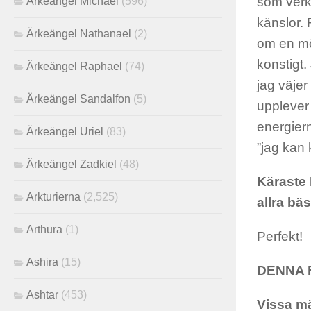
som verka
Ärkeängel Michael
(596)
känslor.
Ärkeängel Nathanael
(2)
om en mö
konstigt.
Ärkeängel Raphael
(74)
jag väjer
Ärkeängel Sandalfon
(5)
upplever 
energiern
Ärkeängel Uriel
(83)
”jag kan
Ärkeängel Zadkiel
(48)
Käraste 
Arkturierna
(2,525)
allra bäs
Arthura
(1)
Perfekt!
Ashira
(15)
DENNA 
Ashtar
(453)
Vissa mä