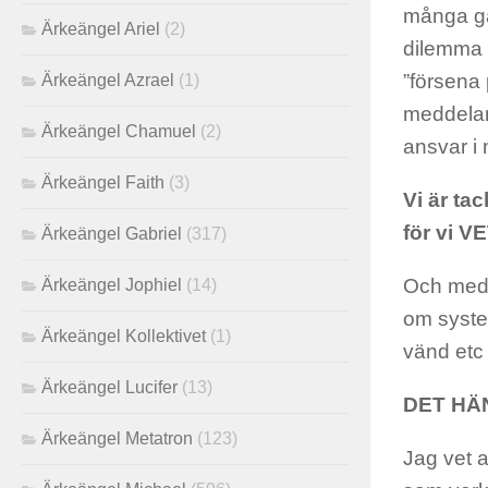
många gån
Ärkeängel Ariel
(2)
dilemma 
”försena
Ärkeängel Azrael
(1)
meddeland
Ärkeängel Chamuel
(2)
ansvar i 
Ärkeängel Faith
(3)
Vi är ta
för vi V
Ärkeängel Gabriel
(317)
Och med s
Ärkeängel Jophiel
(14)
om system
Ärkeängel Kollektivet
(1)
vänd etc
Ärkeängel Lucifer
(13)
DET HÄ
Ärkeängel Metatron
(123)
Jag vet a