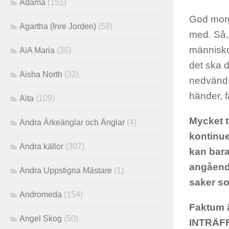
Adama
(151)
God morg
Agartha (Inre Jorden)
(58)
med. Så,
människo
AiA Maria
(36)
det ska d
Aisha North
(32)
nedvänd 
händer, f
Aita
(109)
Mycket t
Andra Ärkeänglar och Änglar
(4)
kontinue
Andra källor
(307)
kan bara
angående
Andra Uppstigna Mästare
(1)
saker so
Andromeda
(154)
Faktum 
Angel Skog
(50)
INTRÄF