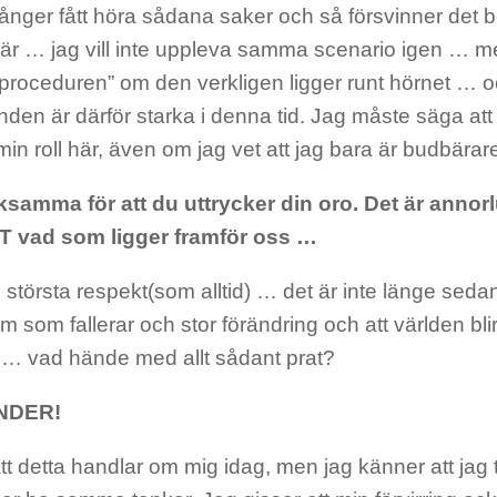
ger fått höra sådana saker och så försvinner det bor
är … jag vill inte uppleva samma scenario igen … men
 proceduren” om den verkligen ligger runt hörnet … o
en är därför starka i denna tid. Jag måste säga att 
min roll här, även om jag vet att jag bara är budbärar
cksamma för att du uttrycker din oro. Det är anno
ET vad som ligger framför oss …
törsta respekt(som alltid) … det är inte länge seda
 som fallerar och stor förändring och att världen bl
 … vad hände med allt sådant prat?
NDER!
tt detta handlar om mig idag, men jag känner att jag 