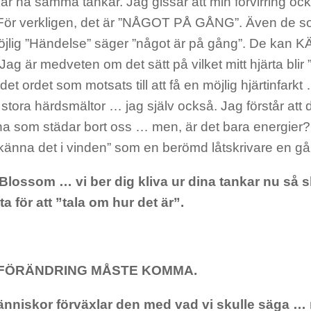
r ha samma tankar. Jag gissar att min förvirring ock
 För verkligen, det är ”NÅGOT PÅ GÅNG”. Även de 
jlig ”Händelse” säger ”något är på gång”. De kan 
 Jag är medveten om det sätt på vilket mitt hjärta bli
 det ordet som motsats till att få en möjlig hjärtinfa
stora härdsmältor … jag själv också. Jag förstår att 
a som städar bort oss … men, är det bara energier? El
 känna det i vinden” som en berömd låtskrivare en g
Blossom … vi ber dig kliva ur dina tankar nu så s
ta för att ”tala om hur det är”.
FÖRÄNDRING MÅSTE KOMMA.
nniskor förväxlar den med vad vi skulle säga …