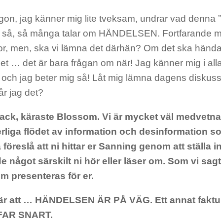
on, jag känner mig lite tveksam, undrar vad denna 
 så, så många talar om HÄNDELSEN. Fortfarande må
r, men, ska vi lämna det därhän? Om det ska händ
et … det är bara frågan om när! Jag känner mig i alla
och jag beter mig så! Låt mig lämna dagens diskuss
år jag det?
ack, käraste Blossom. Vi är mycket väl medvetn
rliga flödet av information och desinformation so
 föreslå att ni hittar er Sanning genom att ställ
 något särskilt ni hör eller läser om. Som vi sa
m presenteras för er.
är att … HÄNDELSEN ÄR PÅ VÄG. Ett annat faktu
FAR SNART.