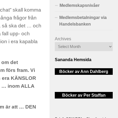
Medlemskapsnivåer
”chat” skall komma
nga frågor från
Medlemsbetalningar via
Handelsbanken
a så ska det … och
 fall upp- och
Archives
ion i era kapabla
Sananda Hemsida
a om det
m förs fram. Vi
Böcker av Ann Dahlberg
a in era KÄNSLOR
gt … inom ALLA
Böcker av Per Staffan
m är att … DEN