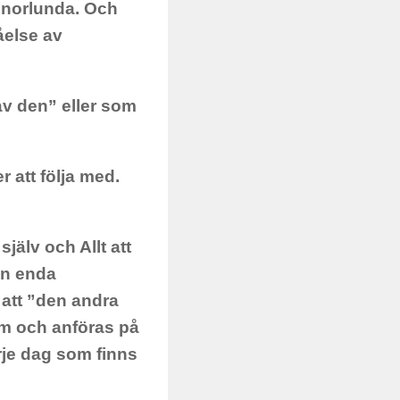
nnorlunda. Och
åelse av
v den” eller som
 att följa med.
älv och Allt att
en enda
att ”den andra
om och anföras på
rje dag som finns