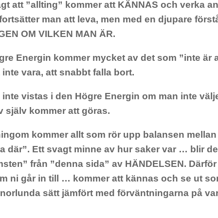
agt att ”allting” kommer att KÄNNAS och verka a
 fortsätter man att leva, men med en djupare först
GEN OM VILKEN MAN ÄR.
gre Energin kommer mycket av det som ”inte är a
t inte vara, att snabbt falla bort.
inte vistas i den Högre Energin om man inte väljer
av själv kommer att göras.
ngom kommer allt som rör upp balansen mellan sj
ra där”. Ett svagt minne av hur saker var … blir d
sten” från ”denna sida” av HÄNDELSEN. Därför 
m ni går in till … kommer att kännas och se ut s
nnorlunda sätt jämfört med förväntningarna på va