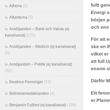
fullt ge
Athena
(2)
Energi 
Atlanterna
(5)
början p
och ens 
Avslöjanden – Bank och Valuta (ej
kanaliserat)
(570)
För att 
ske en 
Avslöjanden – Medicin (ej kanaliserat)
(5)
vilket er
att full
Avsöjanden – Politik (ej kanaliserat)
enorm sk
(42)
Därför M
Beatrice Penninger
(73)
Ett feno
Befrielsemeddelanden
(4)
er Plane
Benjamin Fulford (ej kanaliserat)
(104)