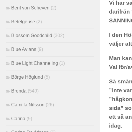
Vi har s
Berit von Scheven
(2)
därifrån
SANNIN
Betelgeuse
(2)
I den Hö
Blossom Goodchild
(302)
väljer at
Blue Avians
(9)
Man kan 
Blue Light Channeling
(1)
Val för/
Börge Höglund
(5)
Så småni
”inte va
Brenda
(549)
”hågkom
Camilla Nilsson
(26)
sida” so
ett så a
Carina
(9)
idag.