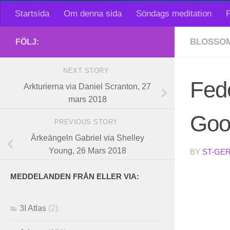
Startsida
Om denna sida
Söndags meditation
F
BLOSSO
FÖLJ:
NEXT STORY
Fede
Arkturierna via Daniel Scranton, 27
mars 2018
Goo
PREVIOUS STORY
Ärkeängeln Gabriel via Shelley
Young, 26 Mars 2018
BY
ST-GE
MEDDELANDEN FRÅN ELLER VIA:
3I Atlas
(2)