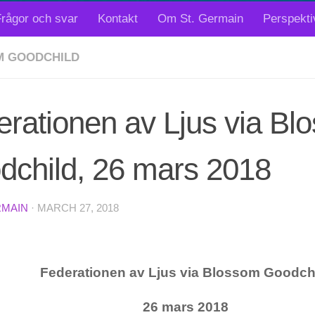
rågor och svar
Kontakt
Om St. Germain
Perspekti
M GOODCHILD
rationen av Ljus via Bl
dchild, 26 mars 2018
RMAIN
·
MARCH 27, 2018
Federationen av Ljus via Blossom Goodch
26 mars 2018