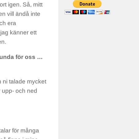
t igen. Så, mitt
 vill ändå inte
ch era
jag känner ett
en.
rlunda för oss …
n ni talade mycket
ir upp- och ned
talar för många