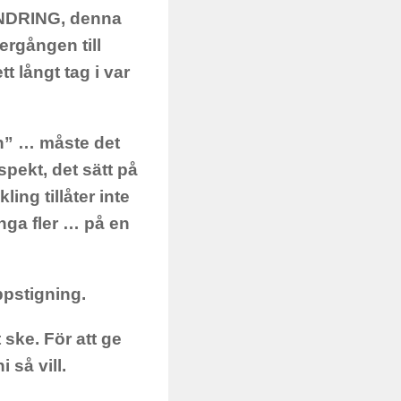
ÄNDRING, denna
rgången till
 långt tag i var
on” … måste det
ekt, det sätt på
ling tillåter inte
nga fler … på en
ppstigning.
ke. För att ge
 så vill.