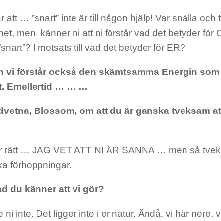
 att … ”snart” inte är till någon hjälp! Var snälla och 
het, men, känner ni att ni förstår vad det betyder fö
”snart”? I motsats till vad det betyder för ER?
h vi förstår också den skämtsamma Energin som 
t. Emellertid … … …
dvetna, Blossom, om att du är ganska tveksam att 
har rätt … JAG VET ATT NI ÄR SANNA … men så tv
ka förhoppningar.
ad du känner att vi gör?
 ni inte. Det ligger inte i er natur. Ändå, vi här nere, v