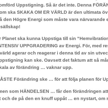
nomförd Uppstigning. Så är det inte. Denna FÖR
som ska SKAKA OM ER VÄRLD är den ultimata öve
å den Högre Energi som måste vara närvarande ett
sällskap!
er Planet ska kunna Uppstiga till sin ”Hemvibrati
INTENSIV UPPGRADERING av Energi. För, med resp
 värld agerar och reagerar i denna tid av sin utveck
 Uppstigning kan ske. Oavsett det faktum att så må
ala av förändring … vaknar upp.
ÅSTE Förändring ske … för att följa planen för U
men som HÄNDELSEN … får den förändringen att s
t och de på den en knuff uppåt … en nystart, om ni