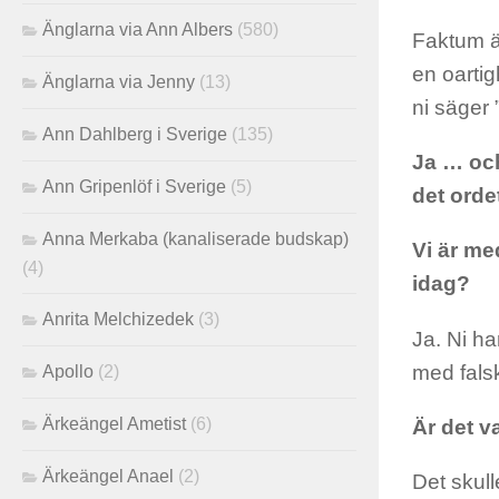
Änglarna via Ann Albers
(580)
Faktum är
en oartig
Änglarna via Jenny
(13)
ni säger 
Ann Dahlberg i Sverige
(135)
Ja … oc
Ann Gripenlöf i Sverige
(5)
det orde
Anna Merkaba (kanaliserade budskap)
Vi är me
(4)
idag?
Anrita Melchizedek
(3)
Ja. Ni 
med fals
Apollo
(2)
Ärkeängel Ametist
(6)
Är det v
Ärkeängel Anael
(2)
Det skulle