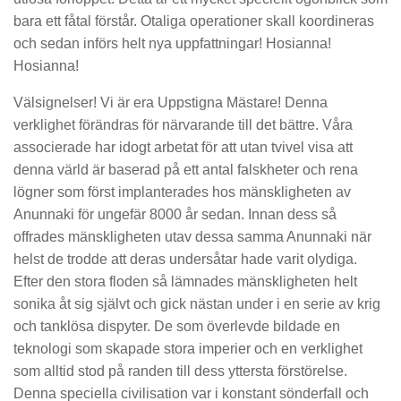
bara ett fåtal förstår. Otaliga operationer skall koordineras
och sedan införs helt nya uppfattningar! Hosianna!
Hosianna!
Välsignelser! Vi är era Uppstigna Mästare! Denna
verklighet förändras för närvarande till det bättre. Våra
associerade har idogt arbetat för att utan tvivel visa att
denna värld är baserad på ett antal falskheter och rena
lögner som först implanterades hos mänskligheten av
Anunnaki för ungefär 8000 år sedan. Innan dess så
offrades mänskligheten utav dessa samma Anunnaki när
helst de trodde att deras undersåtar hade varit olydiga.
Efter den stora floden så lämnades mänskligheten helt
sonika åt sig självt och gick nästan under i en serie av krig
och tanklösa dispyter. De som överlevde bildade en
teknologi som skapade stora imperier och en verklighet
som alltid stod på randen till dess yttersta förstörelse.
Denna speciella civilisation var i konstant sönderfall och