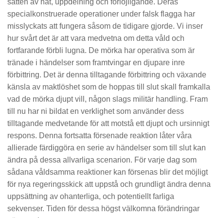
sätten av hat, uppdelning och förlöjligande. Deras
specialkonstruerade operationer under falsk flagga har
misslyckats att fungera såsom de tidigare gjorde. Vi inser
hur svårt det är att vara medvetna om detta våld och
fortfarande förbli lugna. De mörka har operativa som är
tränade i händelser som framtvingar en djupare inre
förbittring. Det är denna tilltagande förbittring och växande
känsla av maktlöshet som de hoppas till slut skall framkalla
vad de mörka djupt vill, någon slags militär handling. Fram
till nu har ni bildat en verklighet som använder dess
tilltagande medvetande för att motstå ett djupt och ursinnigt
respons. Denna fortsatta försenade reaktion låter våra
allierade färdiggöra en serie av händelser som till slut kan
ändra på dessa allvarliga scenarion. För varje dag som
sådana våldsamma reaktioner kan försenas blir det möjligt
för nya regeringsskick att uppstå och grundligt ändra denna
uppsättning av ohanterliga, och potentiellt farliga
sekvenser. Tiden för dessa högst välkomna förändringar