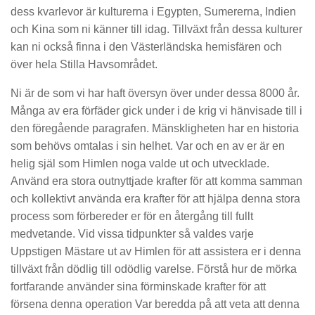
dess kvarlevor är kulturerna i Egypten, Sumererna, Indien
och Kina som ni känner till idag. Tillväxt från dessa kulturer
kan ni också finna i den Västerländska hemisfären och
över hela Stilla Havsområdet.
Ni är de som vi har haft översyn över under dessa 8000 år.
Många av era förfäder gick under i de krig vi hänvisade till i
den föregående paragrafen. Mänskligheten har en historia
som behövs omtalas i sin helhet. Var och en av er är en
helig själ som Himlen noga valde ut och utvecklade.
Använd era stora outnyttjade krafter för att komma samman
och kollektivt använda era krafter för att hjälpa denna stora
process som förbereder er för en återgång till fullt
medvetande. Vid vissa tidpunkter så valdes varje
Uppstigen Mästare ut av Himlen för att assistera er i denna
tillväxt från dödlig till odödlig varelse. Förstå hur de mörka
fortfarande använder sina förminskade krafter för att
försena denna operation Var beredda på att veta att denna