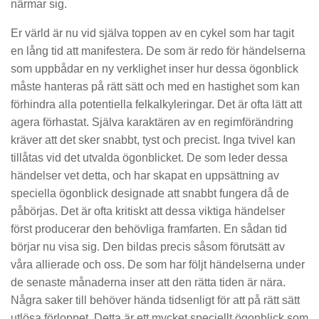
närmar sig.
Er värld är nu vid själva toppen av en cykel som har tagit
en lång tid att manifestera. De som är redo för händelserna
som uppbådar en ny verklighet inser hur dessa ögonblick
måste hanteras på rätt sätt och med en hastighet som kan
förhindra alla potentiella felkalkyleringar. Det är ofta lätt att
agera förhastat. Själva karaktären av en regimförändring
kräver att det sker snabbt, tyst och precist. Inga tvivel kan
tillåtas vid det utvalda ögonblicket. De som leder dessa
händelser vet detta, och har skapat en uppsättning av
speciella ögonblick designade att snabbt fungera då de
påbörjas. Det är ofta kritiskt att dessa viktiga händelser
först producerar den behövliga framfarten. En sådan tid
börjar nu visa sig. Den bildas precis såsom förutsätt av
våra allierade och oss. De som har följt händelserna under
de senaste månaderna inser att den rätta tiden är nära.
Några saker till behöver hända tidsenligt för att på rätt sätt
utlösa förloppet. Detta är ett mycket speciellt ögonblick som