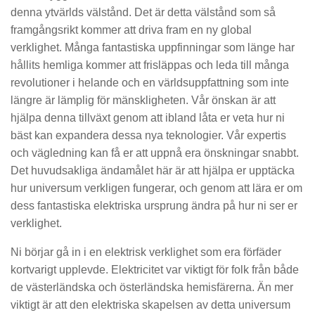
denna ytvärlds välstånd. Det är detta välstånd som så
framgångsrikt kommer att driva fram en ny global
verklighet. Många fantastiska uppfinningar som länge har
hållits hemliga kommer att frisläppas och leda till många
revolutioner i helande och en världsuppfattning som inte
längre är lämplig för mänskligheten. Vår önskan är att
hjälpa denna tillväxt genom att ibland låta er veta hur ni
bäst kan expandera dessa nya teknologier. Vår expertis
och vägledning kan få er att uppnå era önskningar snabbt.
Det huvudsakliga ändamålet här är att hjälpa er upptäcka
hur universum verkligen fungerar, och genom att lära er om
dess fantastiska elektriska ursprung ändra på hur ni ser er
verklighet.
Ni börjar gå in i en elektrisk verklighet som era förfäder
kortvarigt upplevde. Elektricitet var viktigt för folk från både
de västerländska och österländska hemisfärerna. Än mer
viktigt är att den elektriska skapelsen av detta universum