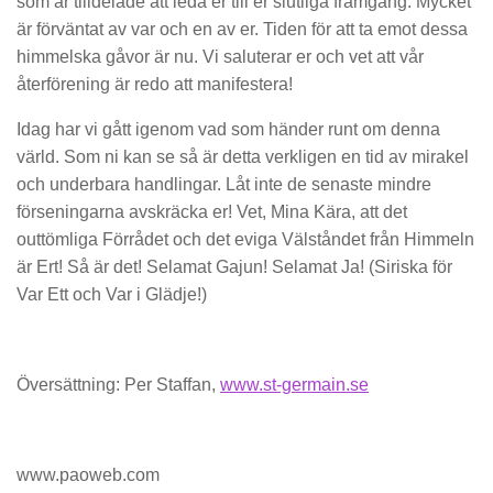
som är tilldelade att leda er till er slutliga framgång. Mycket
är förväntat av var och en av er. Tiden för att ta emot dessa
himmelska gåvor är nu. Vi saluterar er och vet att vår
återförening är redo att manifestera!
Idag har vi gått igenom vad som händer runt om denna
värld. Som ni kan se så är detta verkligen en tid av mirakel
och underbara handlingar. Låt inte de senaste mindre
förseningarna avskräcka er! Vet, Mina Kära, att det
outtömliga Förrådet och det eviga Välståndet från Himmeln
är Ert! Så är det! Selamat Gajun! Selamat Ja! (Siriska för
Var Ett och Var i Glädje!)
Översättning: Per Staffan,
www.st-germain.se
www.paoweb.com