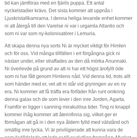
tid kan jämföras med en fjärils puppa. Ett antal
nyckelstadier krävs. Det sista kommer att uppnås i
Ljuskristallkamrarna. I denna heliga levande enhet kommer
ni att återgå till den Varelse ni var i urgamla Atlantis och
som ni var som ny-kolonisatörer i Lemuria.
Att skapa denna nya sorts Ni är mycket viktigt för Himlen
och för oss. Vid många tillfällen i ert förgångna gick ni
nästan under, eller straffades av den då mörka Anunnaki.
Ni överlevde på grund av att ni har ett högst ärofyllt öde
som ni har fått genom Himlens nåd. Vid denna tid, trots allt
som händer med er, vet att ni står vid gryningen av en ny
era. Ni kommer att få träffa era förfäder från runt omkring
denna galax och de som lever i den inre Jorden, Agarta.
Framför er ligger i sanning mirakulösa tider. Ting ni knappt
kommer ihåg kommer att återinfinna sig, vilket ger er
förmågan att gå in i den nya åldern fylld med välstånd och
omätlig inre lycka. Vi är priviligierade att kunna vara de