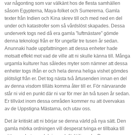
var någonting som var välkänt hos de flesta samhällen
såsom Egypterna, Maya-folket och Sumererna. Gamla
texter från Indien och Kina skrev till och med ned en del
under och katastrofer som så vårdslöst skapades. Dessa
underverk togs ned då era gamla ”luftmästare” gömde
denna teknologi från er för ungefär tre tusen år sedan.
Anunnaki hade uppfattningen att dessa enheter hade
motsatt effekt mot vad de ville att ni skulle känna till. Många
urgamla kulturer has således myter som nämner att dessa
enheter togs ifrån er och hela denna heliga vishet gömdes
plötsligt från er. Det tog nästa två årtusenden innan en del
av denna visdom tilläts komma åter till er. För närvarande
står ni vid en punkt där ni var för mer än två tusen år sedan.
Er tillväxt inom dessa områden kommer nu att övervakas
av de Uppstigna Mästarna, och utav oss.
Det är kritiskt att ni börjar se denna värld på nya sätt. Den
gamla mörka ordningen vill desperat tvinga er tillbaka till