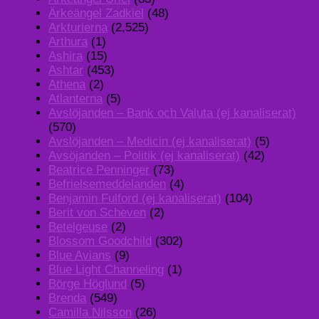
Ärkeängel Zadkiel
(48)
Arkturierna
(2,525)
Arthura
(1)
Ashira
(15)
Ashtar
(453)
Athena
(2)
Atlanterna
(5)
Avslöjanden – Bank och Valuta (ej kanaliserat)
(570)
Avslöjanden – Medicin (ej kanaliserat)
(5)
Avsöjanden – Politik (ej kanaliserat)
(42)
Beatrice Penninger
(73)
Befrielsemeddelanden
(4)
Benjamin Fulford (ej kanaliserat)
(104)
Berit von Scheven
(2)
Betelgeuse
(2)
Blossom Goodchild
(302)
Blue Avians
(9)
Blue Light Channeling
(1)
Börge Höglund
(5)
Brenda
(549)
Camilla Nilsson
(26)