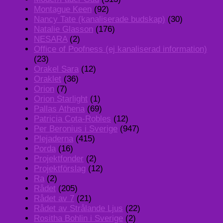
Montague Keen
(92)
Nancy Tate (kanaliserade budskap)
(30)
Natalie Glasson
(176)
NESARA
(2)
Office of Poofness (ej kanaliserad information)
(23)
Orakel Sara
(12)
Oraklet
(36)
Orion
(7)
Orion Starlight
(1)
Pallas Athena
(69)
Patricia Cota-Robles
(12)
Per Beronius i Sverige
(947)
Plejaderna
(415)
Porda
(16)
Projektfonder
(2)
Projektförslag
(12)
Ra
(2)
Rådet
(205)
Rådet av 7
(21)
Rådet av Strålande Ljus
(22)
Rositha Bohlin i Sverige
(2)