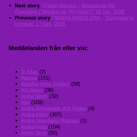
Next story
Fader Absolut – Beredskap För
Övergång (Tillstånd av “Fri Flykt”), 18 juni, 2026
Previous story
MARIA MADALENA – Sanningarna
kommer, 17 juni, 2026
Meddelanden från eller via:
3I Atlas
(2)
Adama
(151)
Agartha (Inre Jorden)
(58)
AiA Maria
(36)
Aisha North
(32)
Aita
(109)
Andra Ärkeänglar och Änglar
(4)
Andra källor
(307)
Andra Uppstigna Mästare
(1)
Andromeda
(154)
Angel Skog
(50)