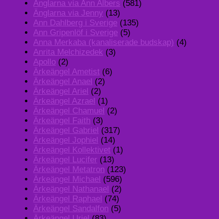
Änglarna via Ann Albers
(581)
Änglarna via Jenny
(13)
Ann Dahlberg i Sverige
(135)
Ann Gripenlöf i Sverige
(5)
Anna Merkaba (kanaliserade budskap)
(4)
Anrita Melchizedek
(3)
Apollo
(2)
Ärkeängel Ametist
(6)
Ärkeängel Anael
(2)
Ärkeängel Ariel
(2)
Ärkeängel Azrael
(1)
Ärkeängel Chamuel
(2)
Ärkeängel Faith
(3)
Ärkeängel Gabriel
(317)
Ärkeängel Jophiel
(14)
Ärkeängel Kollektivet
(1)
Ärkeängel Lucifer
(13)
Ärkeängel Metatron
(123)
Ärkeängel Michael
(596)
Ärkeängel Nathanael
(2)
Ärkeängel Raphael
(74)
Ärkeängel Sandalfon
(5)
Ärkeängel Uriel
(83)