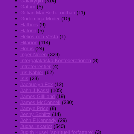
Galaxygirl
(314)
Gatum
(5)
Gillian MacBeth-Louthan
(11)
Gudomliga Moder
(10)
Hathors
(9)
Hatonn
(5)
Helios och Vesta
(1)
Hilarion
(114)
Horus
(24)
Inger Noren
(329)
Intergalaktiska Konfederationen
(8)
Intraterrestier
(4)
Iris Kähler
(62)
Isis
(23)
Jacquelyn Fox
(12)
Jahn J Kassl
(105)
James Gilliland
(19)
James McConnell
(230)
Jamye Price
(8)
Jenny Schiltz
(14)
John F Kennedy
(29)
Judas Iskariot
(540)
Judith Kusel (spirituell författare)
(3)