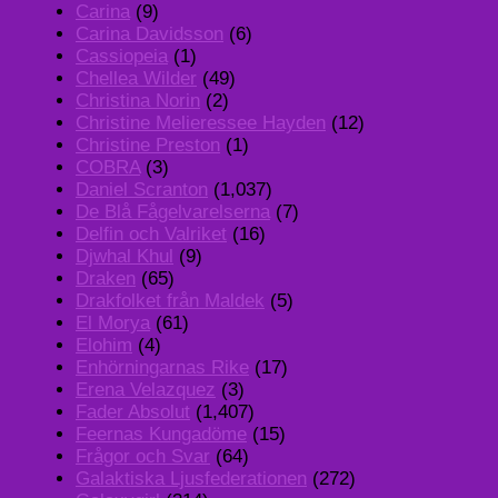
Carina
(9)
Carina Davidsson
(6)
Cassiopeia
(1)
Chellea Wilder
(49)
Christina Norin
(2)
Christine Melieressee Hayden
(12)
Christine Preston
(1)
COBRA
(3)
Daniel Scranton
(1,037)
De Blå Fågelvarelserna
(7)
Delfin och Valriket
(16)
Djwhal Khul
(9)
Draken
(65)
Drakfolket från Maldek
(5)
El Morya
(61)
Elohim
(4)
Enhörningarnas Rike
(17)
Erena Velazquez
(3)
Fader Absolut
(1,407)
Feernas Kungadöme
(15)
Frågor och Svar
(64)
Galaktiska Ljusfederationen
(272)