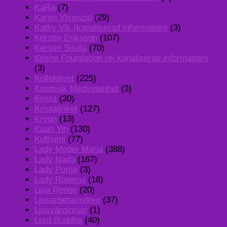
KaRa
(7)
Karen Vivenzio
(29)
Kathy Vik (kanaliserad information)
(3)
Kerstin Eriksson
(107)
Kerstin Sisilla
(70)
Keshe Foundation (ej kanaliserad information)
(3)
Kollektivet
(225)
Kosmisk Medvetenhet
(3)
Krista
(20)
Kristallriket
(127)
Kryon
(13)
Kuan Yin
(130)
Kuthumi
(77)
Lady Moder Maria
(388)
Lady Nada
(167)
Lady Portia
(3)
Lady Rowena
(18)
Lisa Renee
(20)
Ljusarbetarmöten
(37)
Ljusvärdinnan
(1)
Lord Buddha
(40)