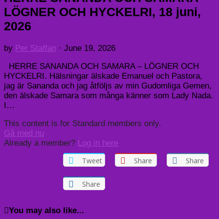
LÖGNER OCH HYCKELRI, 18 juni,
2026
by
Per Staffan
·
June 19, 2026
HERRE SANANDA OCH SAMARA – LÖGNER OCH
HYCKELRI. Hälsningar älskade Emanuel och Pastora,
jag är Sananda och jag åtföljs av min Gudomliga Gemen,
den älskade Samara som många känner som Lady Nada.
I…
This content is for Standard members only.
Gå med nu
Already a member?
Log in here
Tweet
Share
Share
Share
You may also like...