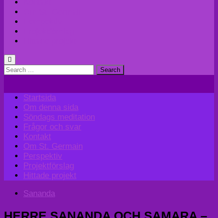
Kontakt
Om St. Germain
Perspektiv
Projektförslag
Hittade projekt
Search
for:
Startsida
Om denna sida
Söndags meditation
Frågor och svar
Kontakt
Om St. Germain
Perspektiv
Projektförslag
Hittade projekt
Sananda
HERRE SANANDA OCH SAMARA –