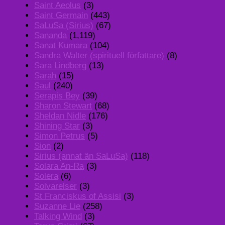
Saint Aeolus
(3)
Saint Germain
(443)
SaLuSa (Sirius)
(67)
Sananda
(1,119)
Sanat Kumara
(104)
Sandra Walter (spirituell författare)
(8)
Sara Lindberg
(13)
Sarah
(15)
Saul
(240)
Serapis Bey
(39)
Sharon Stewart
(68)
Sheldan Nidle
(176)
Shining Star
(3)
Simon Petrus
(5)
Sion
(2)
Sirius (annat än SaLuSa)
(118)
Solara An-Ra
(3)
Solera
(6)
Solvarelser
(3)
St Franciskus of Assisi
(3)
Suzanne Lie
(258)
Talking Wind
(3)