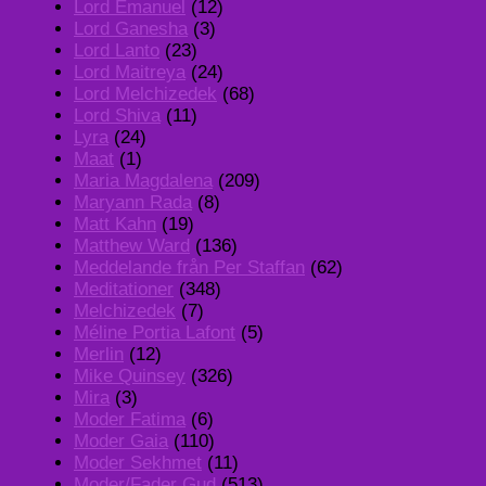
Lord Emanuel
(12)
Lord Ganesha
(3)
Lord Lanto
(23)
Lord Maitreya
(24)
Lord Melchizedek
(68)
Lord Shiva
(11)
Lyra
(24)
Maat
(1)
Maria Magdalena
(209)
Maryann Rada
(8)
Matt Kahn
(19)
Matthew Ward
(136)
Meddelande från Per Staffan
(62)
Meditationer
(348)
Melchizedek
(7)
Méline Portia Lafont
(5)
Merlin
(12)
Mike Quinsey
(326)
Mira
(3)
Moder Fatima
(6)
Moder Gaia
(110)
Moder Sekhmet
(11)
Moder/Fader Gud
(513)