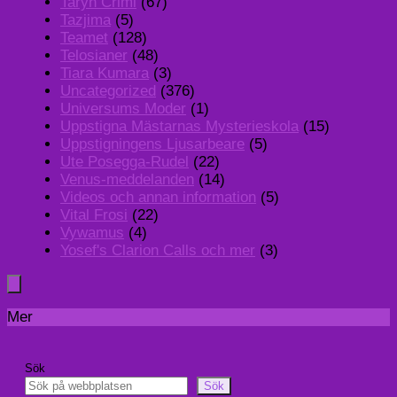
Taryn Crimi
(67)
Tazjima
(5)
Teamet
(128)
Telosianer
(48)
Tiara Kumara
(3)
Uncategorized
(376)
Universums Moder
(1)
Uppstigna Mästarnas Mysterieskola
(15)
Uppstigningens Ljusarbeare
(5)
Ute Posegga-Rudel
(22)
Venus-meddelanden
(14)
Videos och annan information
(5)
Vital Frosi
(22)
Vywamus
(4)
Yosef's Clarion Calls och mer
(3)
Mer
Sök
Sök